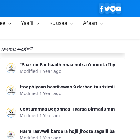
lee
Yaa'ii
Kuusaa
Afaan
አጫጭር መረጃዎች
‘’Paartiin Badhaadhinnaa milkaa’innoota Itiyoophiyaa
Modified 1 Year ago.
Itoophiyaan baatiiwwan 9 darban tuurizimii konfiransii
Modified 1 Year ago.
Gootummaa Boqonnaa Haaraa Birmadummaa Dinagdee 
Modified 1 Year ago.
Har'a raawwii karoora hojii ji'oota sagalii bara 2017 
Modified 1 Year ago.