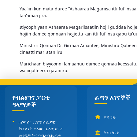
Yaa'iin kun mata-duree "Ashaaraa Magariisa itti fufiin
taa'amaa jira.
Itiyoophiyaan Ashaaraa Magariisaatiin hojii guddaa hojj
hojiin damee qonnaan hojjettu kan itti fufiinsa qabu ta
Ministirri Qonnaa Dr. Girmaa Amantee, Ministira Qabee
cinaatti mari'ataniiru.
Marichaan biyyoonni lamaanuu damee qonnaa keessattuu,
waliigalteerra ga'aniiru.
የብልፅግና ፓርቲ
ፈጣን አገናኞች
ዓላማዎች
ዋና ገጽ
ጠንካራ፣ ዴሞክራሲያዊ፣
ቅቡልነት ያለው፣ ዘላቂ ሀገረ-
ቅ/ጽ/ቤት
መንግሥትና ኅብረብሔራዊ