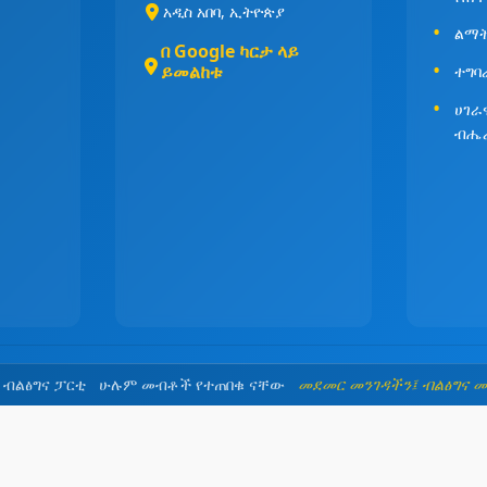
አዲስ አበባ, ኢትዮጵያ
ልማት
በ Google ካርታ ላይ
ይመልከቱ
ተግባ
ሀገራ
ብሔ
5 ብልፅግና ፓርቲ ሁሉም መብቶች የተጠበቁ ናቸው
መደመር መንገዳችን፤ ብልፅግና 