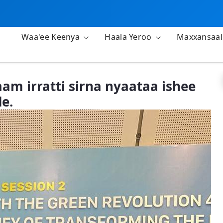
Waa'ee Keenya
Haala Yeroo
Maxxansaa
am irratti sirna nyaataa ishee
e.