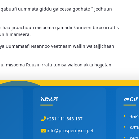
saa qabuufi uummata giddu galeessa godhate " jedhuun
echaa jiraachuufi misooma qamadii kanneen biroo irrattis
'uun himameera.
nya Uumamaafi Naannoo Veetnaam waliin waltajjichaan
 misooma Ruuzii irratti tumsa waloon akka hojjetan
አድራሻ
መርሆ
ሕዝባ
+251 111 543 137
ዴሞክ
info@prosperity.org.et
የሕግ