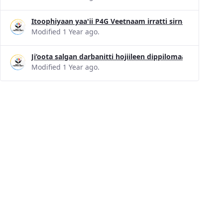
Itoophiyaan yaa'ii P4G Veetnaam irratti sirna nyaataa 
Modified 1 Year ago.
Ji’oota salgan darbanitti hojiileen dippilomaasii faayi
Modified 1 Year ago.