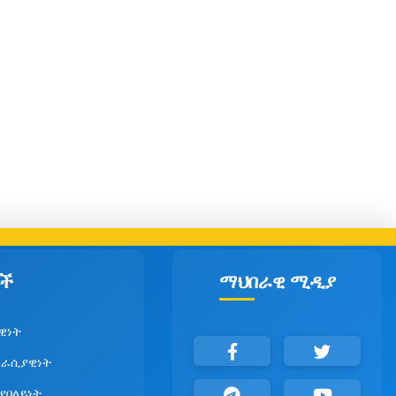
ች
ማህበራዊ ሚዲያ
ዊነት
ራሲያዊነት
 የበላይነት