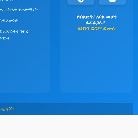
ና ፍትሐዊ ተጠቃሚነት
የብልጽግና አባል መሆን
ራዊ እውነታ
ይፈልጋሉ?
ይህንን ፎርም ይሙሉ
ዊ አንድነትና ኅብረ
ራዊነት
መዳረሻችን