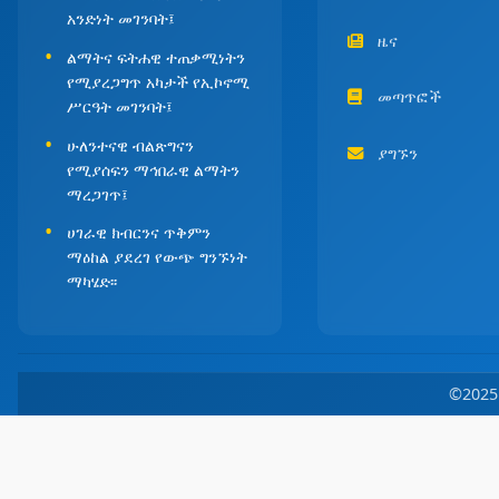
አንድነት መገንባት፤
ዜና
ልማትና ፍትሐዊ ተጠቃሚነትን
የሚያረጋግጥ አካታች የኢኮኖሚ
መጣጥፎች
ሥርዓት መገንባት፤
ሁለንተናዊ ብልጽግናን
ያግኙን
የሚያሰፍን ማኅበራዊ ልማትን
ማረጋገጥ፤
ሀገራዊ ክብርንና ጥቅምን
ማዕከል ያደረገ የውጭ ግንኙነት
ማካሄድ፡፡
©202