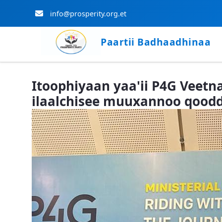
info@prosperity.org.et
Paartii Badhaadhinaa
Skip to Main Content
Itoophiyaan yaa'ii P4G Veetna
ilaalchisee muuxannoo qoodd