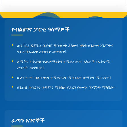
የብልፅግና ፓርቲ ዓላማዎች
ጠንካራ፣ ዴሞክራሲያዊ፣ ቅቡልነት ያለው፣ ዘላቂ ሀገረ-መንግሥትና
ኅብረብሔራዊ አንድነት መገንባት፤
ልማትና ፍትሐዊ ተጠቃሚነትን የሚያረጋግጥ አካታች የኢኮኖሚ
ሥርዓት መገንባት፤
ሁለንተናዊ ብልጽግናን የሚያሰፍን ማኅበራዊ ልማትን ማረጋገጥ፤
ሀገራዊ ክብርንና ጥቅምን ማዕከል ያደረገ የውጭ ግንኙነት ማካሄድ፡፡
ፈጣን አገናኞች