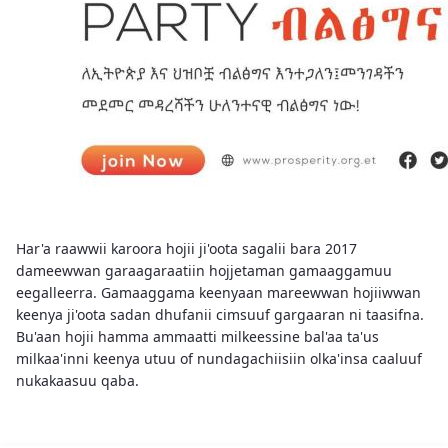
Har'a raawwii karoora hojii ji'oota sagalii bara 2017
dameewwan garaagaraatiin hojjetaman gamaaggamuu
eegalleerra. Gamaaggama keenyaan mareewwan hojiiwwan
keenya ji'oota sadan dhufanii cimsuuf gargaaran ni taasifna.
Bu'aan hojii hamma ammaatti milkeessine bal'aa ta'us
milkaa'inni keenya utuu of nundagachiisiin olka'insa caaluuf
nukakaasuu qaba.