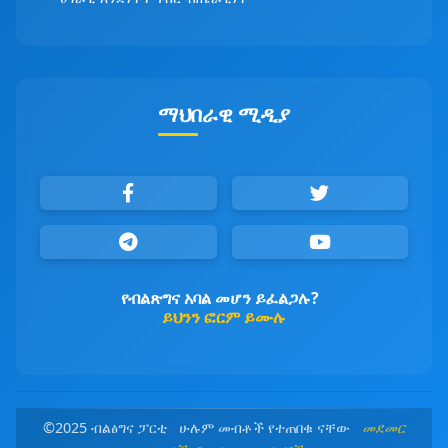
ማህበራዊ ሚዲያ
የብልጽግና አባል መሆን ይፈልጋሉ?
ይህንን ፎርም ይሙሉ
©2025 ብልፅግና ፓርቲ ሁሉም መብቶች የተጠበቁ ናቸው
መደመር