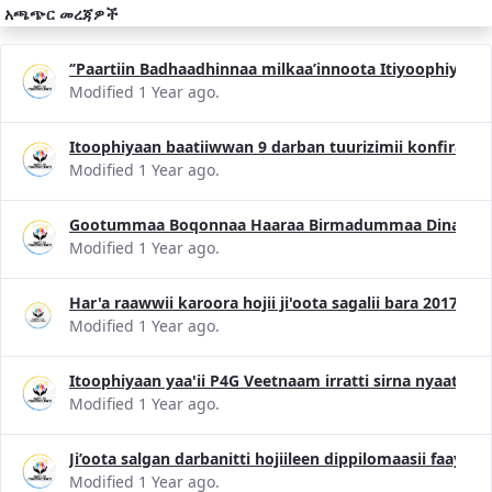
አጫጭር መረጃዎች
‘’Paartiin Badhaadhinnaa milkaa’innoota Itiyoophiyaa
Modified 1 Year ago.
Itoophiyaan baatiiwwan 9 darban tuurizimii konfiransii
Modified 1 Year ago.
Gootummaa Boqonnaa Haaraa Birmadummaa Dinagdee 
Modified 1 Year ago.
Har'a raawwii karoora hojii ji'oota sagalii bara 2017 
Modified 1 Year ago.
Itoophiyaan yaa'ii P4G Veetnaam irratti sirna nyaataa 
Modified 1 Year ago.
Ji’oota salgan darbanitti hojiileen dippilomaasii faayi
Modified 1 Year ago.