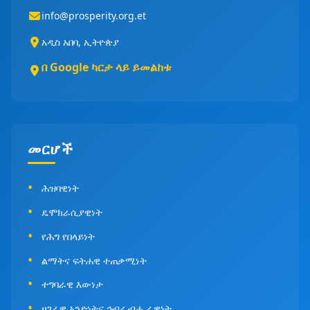
info@prosperity.org.et
አዲስ አበባ, ኢትዮጵያ
በ Google ካርታ ላይ ይመልከቱ
መርሆች
ሕዝባዊነት
ዴሞክራሲያዊነት
የሕግ የበላይነት
ልማትና ፍትሐዊ ተጠቃሚነት
ተግባራዊ እውነታ
ሀገራዊ አንድነትና ኅብረ ብሔራዊነት