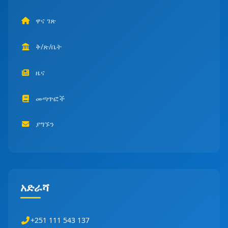
ዋና ገጽ
ቅ/ጽ/ቤት
ዜና
መጣጥፎች
ያግኙን
አድራሻ
+251 111 543 137