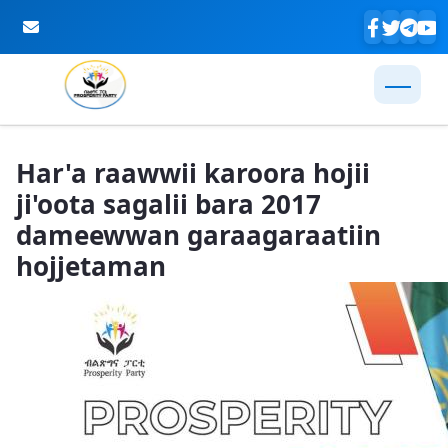
Skip to Main Content
Har'a raawwii karoora hojii
ji'oota sagalii bara 2017
dameewwan garaagaraatiin
hojjetaman