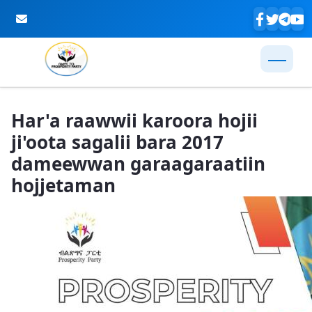
Skip to Main Content
Har'a raawwii karoora hojii
ji'oota sagalii bara 2017
dameewwan garaagaraatiin
hojjetaman