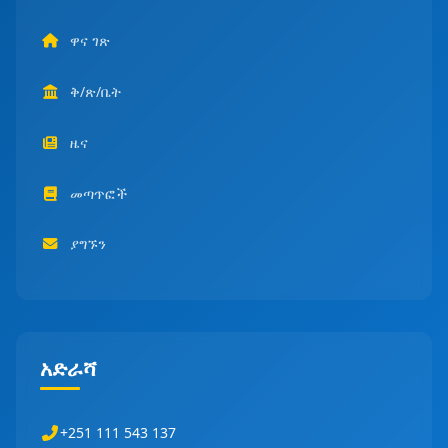
ዋና ገጽ
ቅ/ጽ/ቤት
ዜና
መጣጥፎች
ያግኙን
አድራሻ
+251 111 543 137