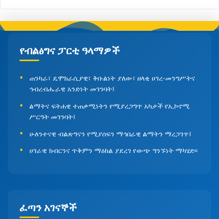
የብልፅግና ፓርቲ ዓላማዎች
ጠንካራ፣ ዴሞክራሲያዊ፣ ቅቡልነት ያለው፣ ዘላቂ ሀገረ-መንግሥትና
ኅብረብሔራዊ አንድነት መገንባት፤
ልማትና ፍትሐዊ ተጠቃሚነትን የሚያረጋግጥ አካታች የኢኮኖሚ
ሥርዓት መገንባት፤
ሁለንተናዊ ብልጽግናን የሚያሰፍን ማኅበራዊ ልማትን ማረጋገጥ፤
ሀገራዊ ክብርንና ጥቅምን ማዕከል ያደረገ የውጭ ግንኙነት ማካሄድ፡፡
ፈጣን አገናኞች