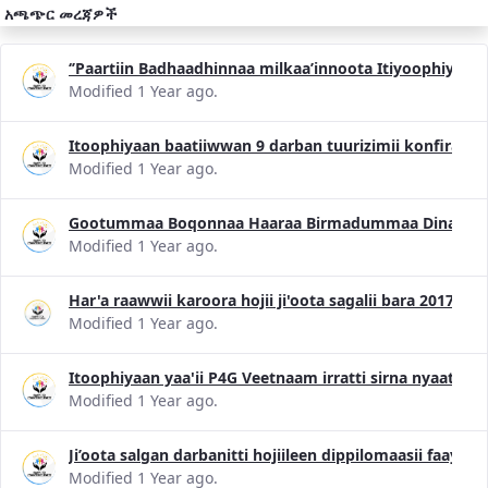
አጫጭር መረጃዎች
‘’Paartiin Badhaadhinnaa milkaa’innoota Itiyoophiyaa
Modified 1 Year ago.
Itoophiyaan baatiiwwan 9 darban tuurizimii konfiransii
Modified 1 Year ago.
Gootummaa Boqonnaa Haaraa Birmadummaa Dinagdee 
Modified 1 Year ago.
Har'a raawwii karoora hojii ji'oota sagalii bara 2017 
Modified 1 Year ago.
Itoophiyaan yaa'ii P4G Veetnaam irratti sirna nyaataa 
Modified 1 Year ago.
Ji’oota salgan darbanitti hojiileen dippilomaasii faayi
Modified 1 Year ago.