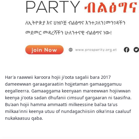
Har'a raawwii karoora hojii ji'oota sagalii bara 2017
dameewwan garaagaraatiin hojjetaman gamaaggamuu
eegalleerra. Gamaaggama keenyaan mareewwan hojiiwwan
keenya ji'oota sadan dhufanii cimsuuf gargaaran ni taasifna.
Bu'aan hojii hamma ammaatti milkeessine bal'aa ta'us
milkaa'inni keenya utuu of nundagachiisiin olka'insa caaluuf
nukakaasuu qaba.