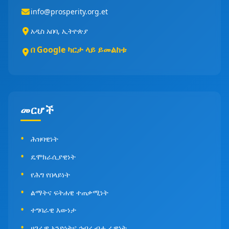
info@prosperity.org.et
አዲስ አበባ, ኢትዮጵያ
በ Google ካርታ ላይ ይመልከቱ
መርሆች
ሕዝባዊነት
ዴሞክራሲያዊነት
የሕግ የበላይነት
ልማትና ፍትሐዊ ተጠቃሚነት
ተግባራዊ እውነታ
ሀገራዊ አንድነትና ኅብረ ብሔራዊነት