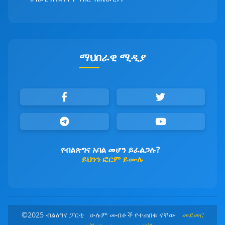
ማህበራዊ ሚዲያ
የብልጽግና አባል መሆን ይፈልጋሉ?
ይህንን ፎርም ይሙሉ
©2025 ብልፅግና ፓርቲ ሁሉም መብቶች የተጠበቁ ናቸው
መደመር