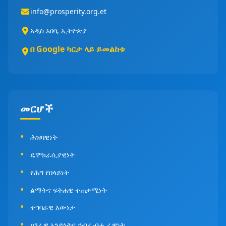
info@prosperity.org.et
አዲስ አበባ, ኢትዮጵያ
በ Google ካርታ ላይ ይመልከቱ
መርሆች
ሕዝባዊነት
ዴሞክራሲያዊነት
የሕግ የበላይነት
ልማትና ፍትሐዊ ተጠቃሚነት
ተግባራዊ እውነታ
ሀገራዊ አንድነትና ኅብረ ብሔራዊነት