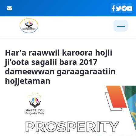
Skip to Main Content
Har'a raawwii karoora hojii
ji'oota sagalii bara 2017
dameewwan garaagaraatiin
hojjetaman