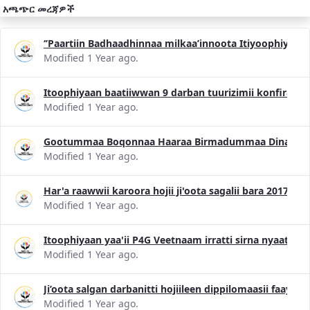
አጫጭር መረጃዎች
‘’Paartiin Badhaadhinnaa milkaa’innoota Itiyoophiyaa
Modified 1 Year ago.
Itoophiyaan baatiiwwan 9 darban tuurizimii konfiransii
Modified 1 Year ago.
Gootummaa Boqonnaa Haaraa Birmadummaa Dinagdee 
Modified 1 Year ago.
Har'a raawwii karoora hojii ji'oota sagalii bara 2017 
Modified 1 Year ago.
Itoophiyaan yaa'ii P4G Veetnaam irratti sirna nyaataa 
Modified 1 Year ago.
Ji’oota salgan darbanitti hojiileen dippilomaasii faayi
Modified 1 Year ago.