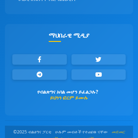
ማህበራዊ ሚዲያ
የብልጽግና አባል መሆን ይፈልጋሉ?
ይህንን ፎርም ይሙሉ
©2025 ብልፅግና ፓርቲ ሁሉም መብቶች የተጠበቁ ናቸው
መደመር