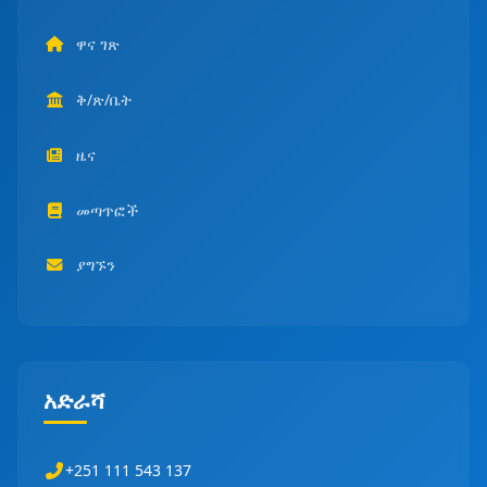
ዋና ገጽ
ቅ/ጽ/ቤት
ዜና
መጣጥፎች
ያግኙን
አድራሻ
+251 111 543 137