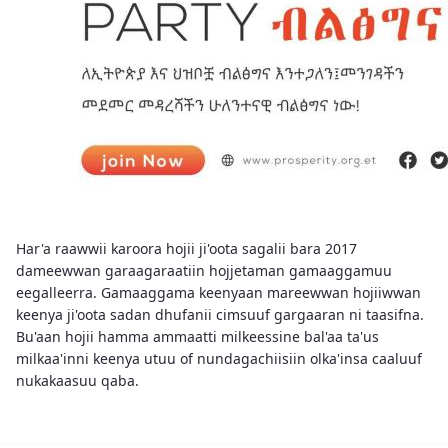
Har'a raawwii karoora hojii ji'oota sagalii bara 2017
dameewwan garaagaraatiin hojjetaman gamaaggamuu
eegalleerra. Gamaaggama keenyaan mareewwan hojiiwwan
keenya ji'oota sadan dhufanii cimsuuf gargaaran ni taasifna.
Bu'aan hojii hamma ammaatti milkeessine bal'aa ta'us
milkaa'inni keenya utuu of nundagachiisiin olka'insa caaluuf
nukakaasuu qaba.