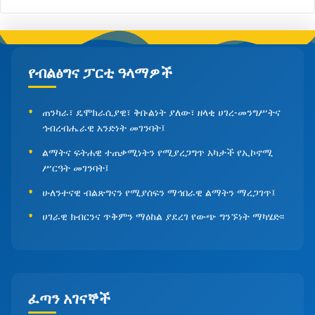
የብልፅግና ፓርቲ ዓላማዎች
ጠንካራ፣ ዴሞክራሲያዊ፣ ቅቡልነት ያለው፣ ዘላቂ ሀገረ-መንግሥትና
ኅብረብሔራዊ አንድነት መገንባት፤
ልማትና ፍትሐዊ ተጠቃሚነትን የሚያረጋግጥ አካታች የኢኮኖሚ
ሥርዓት መገንባት፤
ሁለንተናዊ ብልጽግናን የሚያሰፍን ማኅበራዊ ልማትን ማረጋገጥ፤
ሀገራዊ ክብርንና ጥቅምን ማዕከል ያደረገ የውጭ ግንኙነት ማካሄድ፡፡
ፈጣን አገናኞች