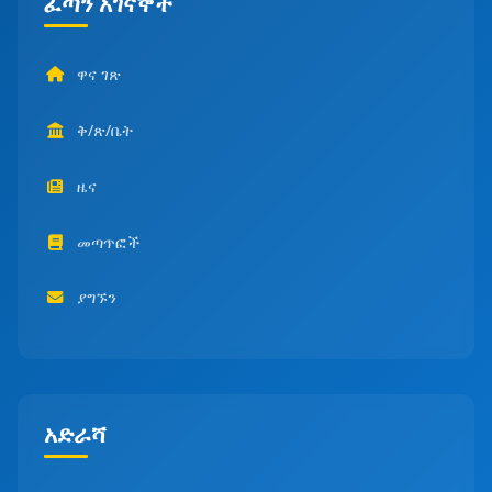
ፈጣን አገናኞች
ዋና ገጽ
ቅ/ጽ/ቤት
ዜና
መጣጥፎች
ያግኙን
አድራሻ