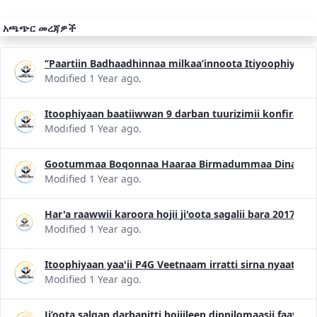
አጫጭር መረጃዎች
‘’Paartiin Badhaadhinnaa milkaa’innoota Itiyoophiyaa
Modified 1 Year ago.
Itoophiyaan baatiiwwan 9 darban tuurizimii konfiransii
Modified 1 Year ago.
Gootummaa Boqonnaa Haaraa Birmadummaa Dinagdee 
Modified 1 Year ago.
Har'a raawwii karoora hojii ji'oota sagalii bara 2017 
Modified 1 Year ago.
Itoophiyaan yaa'ii P4G Veetnaam irratti sirna nyaataa 
Modified 1 Year ago.
Ji’oota salgan darbanitti hojiileen dippilomaasii faayi