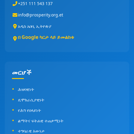
+251 111 543 137
info@prosperity.org.et
አዲስ አበባ, ኢትዮጵያ
በ Google ካርታ ላይ ይመልከቱ
መርሆች
ሕዝባዊነት
ዴሞክራሲያዊነት
የሕግ የበላይነት
ልማትና ፍትሐዊ ተጠቃሚነት
ተግባራዊ እውነታ