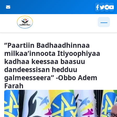
Skip to Main Content
‘’Paartiin Badhaadhinnaa
milkaa’innoota Itiyoophiyaa
kadhaa keessaa baasuu
dandeessisan hedduu
galmeesseera’’ -Obbo Adem
Farah