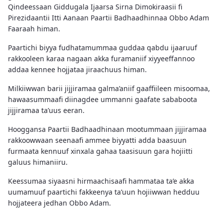
Qindeessaan Giddugala Ijaarsa Sirna Dimokiraasii fi
Pirezidaantii Itti Aanaan Paartii Badhaadhinnaa Obbo Adam
Faaraah himan.
Paartichi biyya fudhatamummaa guddaa qabdu ijaaruuf
rakkooleen karaa nagaan akka furamaniif xiyyeeffannoo
addaa kennee hojjataa jiraachuus himan.
Milkiiwwan barii jijjiramaa galma’aniif gaaffiileen misoomaa,
hawaasummaafi diinagdee ummanni gaafate sababoota
jijjiramaa ta’uus eeran.
Hooggansa Paartii Badhaadhinaan mootummaan jijjiramaa
rakkoowwaan seenaafi ammee biyyatti adda baasuun
furmaata kennuuf xinxala gahaa taasisuun gara hojiitti
galuus himaniiru.
Keessumaa siyaasni hirmaachisaafi hammataa ta’e akka
uumamuuf paartichi fakkeenya ta’uun hojiiwwan hedduu
hojjateera jedhan Obbo Adam.