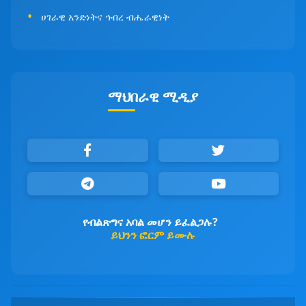
ሀገራዊ አንድነትና ኅብረ ብሔራዊነት
ማህበራዊ ሚዲያ
የብልጽግና አባል መሆን ይፈልጋሉ?
ይህንን ፎርም ይሙሉ