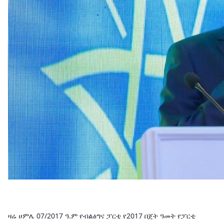
ዛሬ ሀምሌ 07/2017 ዓ.ም የብልፅግና ፓርቲ የ2017 በጀት ዓመት የፓርቲ