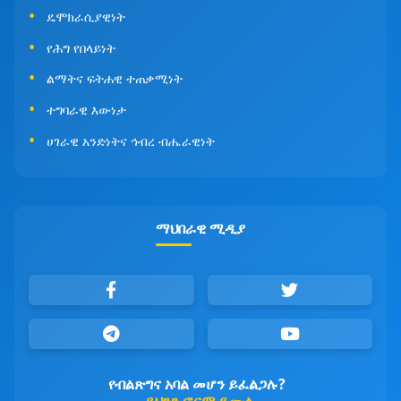
ዴሞክራሲያዊነት
የሕግ የበላይነት
ልማትና ፍትሐዊ ተጠቃሚነት
ተግባራዊ እውነታ
ሀገራዊ አንድነትና ኅብረ ብሔራዊነት
ማህበራዊ ሚዲያ
የብልጽግና አባል መሆን ይፈልጋሉ?
ይህንን ፎርም ይሙሉ