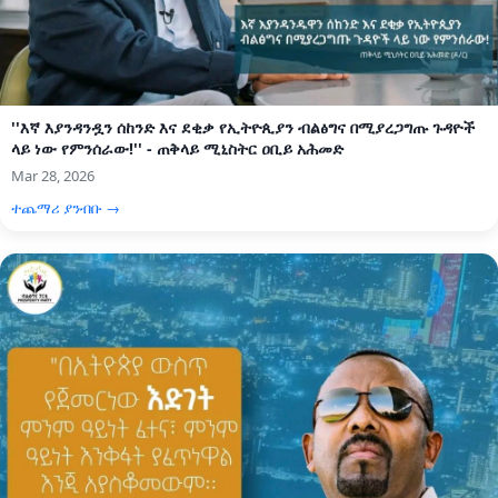
''እኛ እያንዳንዷን ሰከንድ እና ደቂቃ የኢትዮጲያን ብልፅግና በሚያረጋግጡ ጉዳዮች
ላይ ነው የምንሰራው!'' - ጠቅላይ ሚኒስትር ዐቢይ አሕመድ
Mar 28, 2026
ተጨማሪ ያንብቡ →