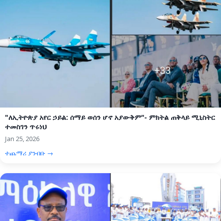
"ለኢትዮጵያ አየር ኃይል: ሰማይ ወሰን ሆኖ አያውቅም"- ምክትል ጠቅላይ ሚኒስትር
ተመስገን ጥሩነህ
Jan 25, 2026
ተጨማሪ ያንብቡ →