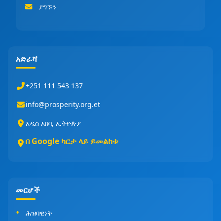
ያግኙን
አድራሻ
+251 111 543 137
info@prosperity.org.et
አዲስ አበባ, ኢትዮጵያ
በ Google ካርታ ላይ ይመልከቱ
መርሆች
ሕዝባዊነት