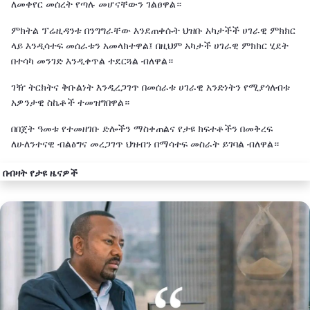
ለመቀየር መሰረት የጣሉ መሆናቸውን ገልፀዋል።
ምክትል ፕሬዚዳንቱ በንግግራቸው እንደጠቀሱት ህዝቡ አካታችች ሀገራዊ ምክክር
ላይ እንዲሳተፍ መሰራቱን አመላክተዋል፤ በዚህም አካታች ሀገራዊ ምክክር ሂደት
በተሳካ መንገድ እንዲቀጥል ተደርጓል ብለዋል።
ገዥ ትርክትና ቅቡልነት እንዲረጋገጥ በመሰራቱ ሀገራዊ አንድነትን የሚያጎለብቱ
አዎንታዊ ስኬቶች ተመዝግበዋል።
በበጀት ዓመቱ የተመዘገቡ ድሎችን ማስቀጠልና የታዩ ክፍተቶችን በመቅረፍ
ለሁለንተናዊ ብልፅግና መረጋገጥ ህዝብን በማሳተፍ መስራት ይገባል ብለዋል።
በብዛት የታዩ ዜናዎች