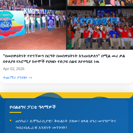
"በመስዋዕትነት የተገኘውን ስርዓት በመስዋዕትነት እንጠብቃለን" በሚል መሪ ቃል
በተለያዩ የኦሮሚያ ከተሞች የህዝቡ የድጋፍ ሰልፍ እየተካሄደ ነዉ
Apr 02, 2026
ተጨማሪ ያንብቡ →
የብልፅግና ፓርቲ ዓላማዎች
ጠንካራ፣ ዴሞክራሲያዊ፣ ቅቡልነት ያለው፣ ዘላቂ ሀገረ-መንግሥትና
ኅብረብሔራዊ አንድነት መገንባት፤