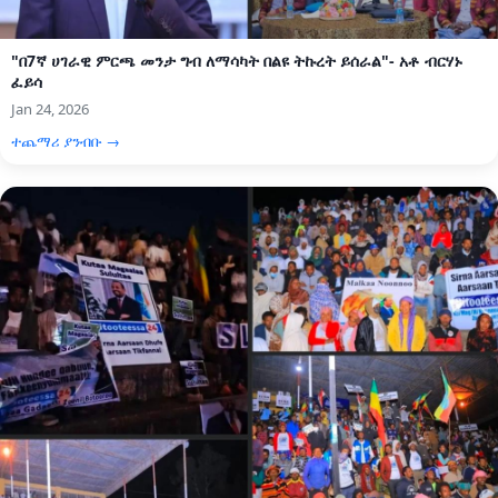
"በ7ኛ ሀገራዊ ምርጫ መንታ ግብ ለማሳካት በልዩ ትኩረት ይሰራል"- አቶ ብርሃኑ
ፈይሳ
Jan 24, 2026
ተጨማሪ ያንብቡ →