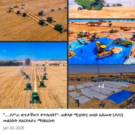
"....የሥራ ጽናታችሁን ቀጥሉበት!"- ጠቅላይ ሚኒስትር ዐብይ አሕመድ (ዶ/ር)
መልእክት ለአርሶአደሩ ማህበረሰብ
Jan 30, 2026