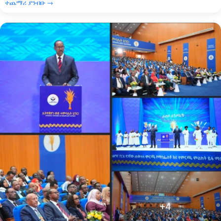
ተጨማሪ ያንብቡ →