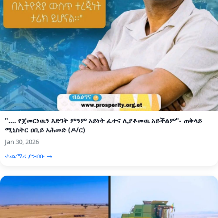
".... የጀመርነዉን እድገት ምንም አይነት ፈተና ሊያቆመዉ አይችልም"- ጠቅላይ
ሚኒስትር ዐቢይ አሕመድ (ዶ/ር)
Jan 30, 2026
ተጨማሪ ያንብቡ →