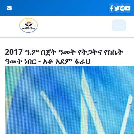
Skip to Main Content
2017 ዓ.ም በጀት ዓመት የትጋትና የስኬት
ዓመት ነበር - አቶ አደም ፋራህ