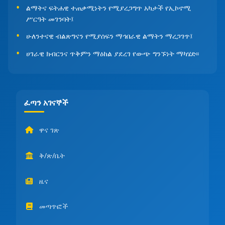
ልማትና ፍትሐዊ ተጠቃሚነትን የሚያረጋግጥ አካታች የኢኮኖሚ
ሥርዓት መገንባት፤
ሁለንተናዊ ብልጽግናን የሚያሰፍን ማኅበራዊ ልማትን ማረጋገጥ፤
ሀገራዊ ክብርንና ጥቅምን ማዕከል ያደረገ የውጭ ግንኙነት ማካሄድ፡፡
ፈጣን አገናኞች
ዋና ገጽ
ቅ/ጽ/ቤት
ዜና
መጣጥፎች