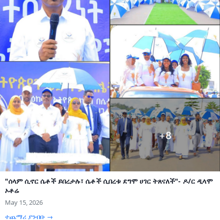
"ሰላም ሲኖር ሴቶች ይበረታሉ፣ ሴቶች ሲበረቱ ደግሞ ሀገር ትጸናለች"- ዶ/ር ዲላሞ
ኦቶሬ
May 15, 2026
ተጨማሪ ያንብቡ →