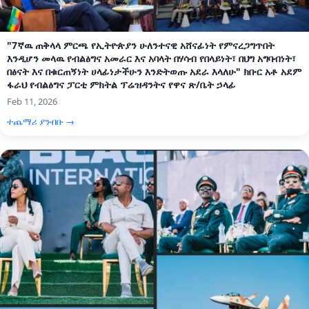
"7ኛዉ ጠቅላላ ምርጫ የኢትዮጵያን ሁለንተናዊ አሸናፊነት የምናረጋግጥበት
እንዲሆን መላዉ የብልፅግና አመራር እና አባላት በሃሳብ የበላይነት፣ በህግ አግባብነት፣
በፅናት እና በቁርጠኝነት ሀላፊነታችሁን እንድትወጡ አደራ እላለሁ" ክቡር አቶ አደም
ፋራህ የብልፅግና ፓርቲ ምክትል ፕሬዝዳንትና የዋና ጽ/ቤት ኃላፊ
Feb 11, 2026
ተጨማሪ ያንብቡ →