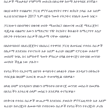
ስራዎች ማጠቃለያ የግምገማ መድረክ በድሬዳዋ ከተማ እየተካሄደ ይገኛል።
በዚህ ወቅት የብልፅግና ፓርቲ ም/ፕሬዚዳንትና የዋና ጽ/ቤት ኃላፊ አቶ አደም
ፋራህ እንደገለፁት 2017 ዓ.ም በጀት ዓመት የትጋትና የስኬት አመት ነበር።
ፓርቲውን በሰብዓዊና በቁሳዊ ሀብት ማጠናከር፤ በዘመናዊ መረጃ ማደራጀት፤
ዲጂታል ብልፅግና እውን ከማድረግና ገዥ ትርክትና ቅቡልነት ከማረጋገጥ አኳያ
በትጋት የተከናወኑ ስራዎች ስኬታማ ናቸው ብለዋል።
በአስተሳሰብ፤ በአደረጃጀትና በአሰራር የተዋሃደ ፓርቲ ለመፍጠር የተሰሩ ስራዎች
ስኬታማ እንደነበሩ የተናገሩት አቶ አደም ፋራህ፥ በዚህም የፓርቲው ሁለተኛ
መደበኛ ጉባኤ እና አምስተኛ ዓመት ምስረታ በዓል በተቀናጀና በተናበበ መንገድ
መሳካት ችሏል ነው ያሉት።
የሀገራችንን የኢኮኖሚ ዕድገት ቀጣይነትና ዘላቂነት ያለው እንዲሆን በትኩረት
ተሰርቷል በዚህም አመርቂ ውጤት ተመዝግቧል ብለዋል።
ዘላቂ ሰላም እንዲሰፍን ህዝቡን በማሳተፍ በተቀናጀ መንገድ መስራት በመቻሉ
በአገራችን አንፃራዊ ሰላም መስፈን እንደቻለ ተናግረዋል።
በንቅናቄ የተሰሩ ስራዎች ውጤታማ እንደነበሩ ያወሱት ም/ፕሬዚዳንት አቶ አደም
ፋራህ፥ ከተረጂነት ለመውጣት የተከናወኑ ስራዎች የሀገራችንን የተረጂነት ታሪክ