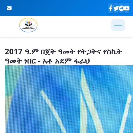
Skip to Main Content
2017 ዓ.ም በጀት ዓመት የትጋትና የስኬት
ዓመት ነበር - አቶ አደም ፋራህ