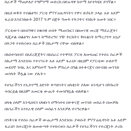
ስራዎች ማጠቃለያ የግምገማ መድረክ በድሬዳዋ ከተማ እየተካሄደ ይገኛል።
በዚህ ወቅት የብልፅግና ፓርቲ ም/ፕሬዚዳንትና የዋና ጽ/ቤት ኃላፊ አቶ አደም
ፋራህ እንደገለፁት 2017 ዓ.ም በጀት ዓመት የትጋትና የስኬት አመት ነበር።
ፓርቲውን በሰብዓዊና በቁሳዊ ሀብት ማጠናከር፤ በዘመናዊ መረጃ ማደራጀት፤
ዲጂታል ብልፅግና እውን ከማድረግና ገዥ ትርክትና ቅቡልነት ከማረጋገጥ አኳያ
በትጋት የተከናወኑ ስራዎች ስኬታማ ናቸው ብለዋል።
በአስተሳሰብ፤ በአደረጃጀትና በአሰራር የተዋሃደ ፓርቲ ለመፍጠር የተሰሩ ስራዎች
ስኬታማ እንደነበሩ የተናገሩት አቶ አደም ፋራህ፥ በዚህም የፓርቲው ሁለተኛ
መደበኛ ጉባኤ እና አምስተኛ ዓመት ምስረታ በዓል በተቀናጀና በተናበበ መንገድ
መሳካት ችሏል ነው ያሉት።
የሀገራችንን የኢኮኖሚ ዕድገት ቀጣይነትና ዘላቂነት ያለው እንዲሆን በትኩረት
ተሰርቷል በዚህም አመርቂ ውጤት ተመዝግቧል ብለዋል።
ዘላቂ ሰላም እንዲሰፍን ህዝቡን በማሳተፍ በተቀናጀ መንገድ መስራት በመቻሉ
በአገራችን አንፃራዊ ሰላም መስፈን እንደቻለ ተናግረዋል።
በንቅናቄ የተሰሩ ስራዎች ውጤታማ እንደነበሩ ያወሱት ም/ፕሬዚዳንት አቶ አደም
ፋራህ፥ ከተረጂነት ለመውጣት የተከናወኑ ስራዎች የሀገራችንን የተረጂነት ታሪክ