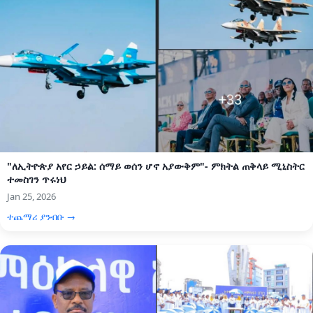
"ለኢትዮጵያ አየር ኃይል: ሰማይ ወሰን ሆኖ አያውቅም"- ምክትል ጠቅላይ ሚኒስትር
ተመስገን ጥሩነህ
Jan 25, 2026
ተጨማሪ ያንብቡ →