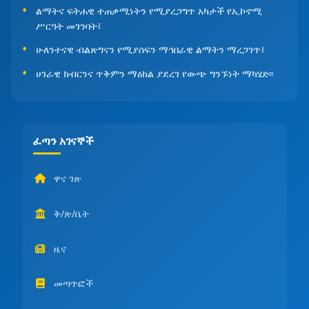
ልማትና ፍትሐዊ ተጠቃሚነትን የሚያረጋግጥ አካታች የኢኮኖሚ
ሥርዓት መገንባት፤
ሁለንተናዊ ብልጽግናን የሚያሰፍን ማኅበራዊ ልማትን ማረጋገጥ፤
ሀገራዊ ክብርንና ጥቅምን ማዕከል ያደረገ የውጭ ግንኙነት ማካሄድ፡፡
ፈጣን አገናኞች
ዋና ገጽ
ቅ/ጽ/ቤት
ዜና
መጣጥፎች