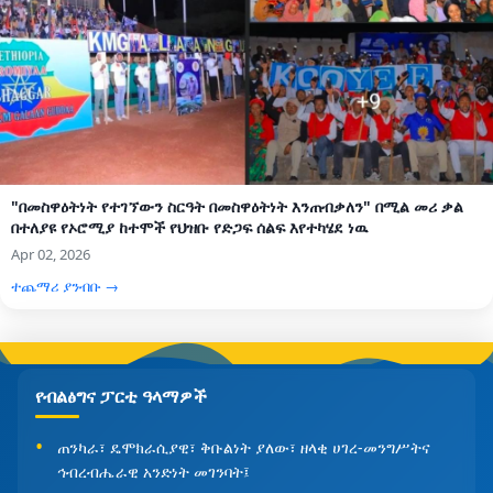
"በመስዋዕትነት የተገኘውን ስርዓት በመስዋዕትነት እንጠብቃለን" በሚል መሪ ቃል
በተለያዩ የኦሮሚያ ከተሞች የህዝቡ የድጋፍ ሰልፍ እየተካሄደ ነዉ
Apr 02, 2026
ተጨማሪ ያንብቡ →
የብልፅግና ፓርቲ ዓላማዎች
ጠንካራ፣ ዴሞክራሲያዊ፣ ቅቡልነት ያለው፣ ዘላቂ ሀገረ-መንግሥትና
ኅብረብሔራዊ አንድነት መገንባት፤