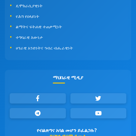
ዴሞክራሲያዊነት
የሕግ የበላይነት
ልማትና ፍትሐዊ ተጠቃሚነት
ተግባራዊ እውነታ
ሀገራዊ አንድነትና ኅብረ ብሔራዊነት
ማህበራዊ ሚዲያ
የብልጽግና አባል መሆን ይፈልጋሉ?
ይህንን ፎርም ይሙሉ