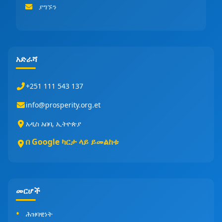
ያግኙን
አድራሻ
+251 111 543 137
info@prosperity.org.et
አዲስ አበባ, ኢትዮጵያ
በ Google ካርታ ላይ ይመልከቱ
መርሆች
ሕዝባዊነት