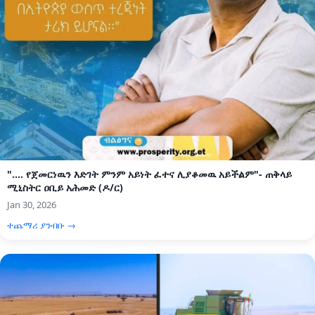
".... የጀመርነዉን እድገት ምንም አይነት ፈተና ሊያቆመዉ አይችልም"- ጠቅላይ
ሚኒስትር ዐቢይ አሕመድ (ዶ/ር)
Jan 30, 2026
ተጨማሪ ያንብቡ →