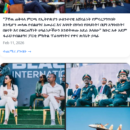
"7ኛዉ ጠቅላላ ምርጫ የኢትዮጵያን ሁለንተናዊ አሸናፊነት የምናረጋግጥበት
እንዲሆን መላዉ የብልፅግና አመራር እና አባላት በሃሳብ የበላይነት፣ በህግ አግባብነት፣
በፅናት እና በቁርጠኝነት ሀላፊነታችሁን እንድትወጡ አደራ እላለሁ" ክቡር አቶ አደም
ፋራህ የብልፅግና ፓርቲ ምክትል ፕሬዝዳንትና የዋና ጽ/ቤት ኃላፊ
Feb 11, 2026
ተጨማሪ ያንብቡ →