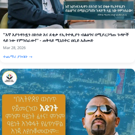
''እኛ እያንዳንዷን ሰከንድ እና ደቂቃ የኢትዮጲያን ብልፅግና በሚያረጋግጡ ጉዳዮች
ላይ ነው የምንሰራው!'' - ጠቅላይ ሚኒስትር ዐቢይ አሕመድ
Mar 28, 2026
ተጨማሪ ያንብቡ →