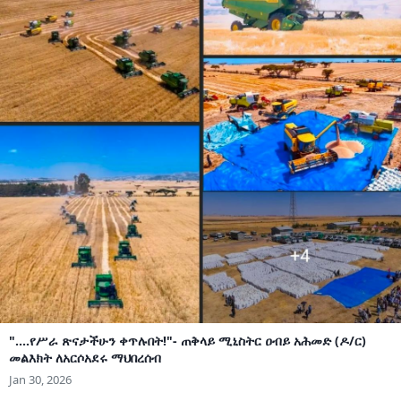
"....የሥራ ጽናታችሁን ቀጥሉበት!"- ጠቅላይ ሚኒስትር ዐብይ አሕመድ (ዶ/ር)
መልእክት ለአርሶአደሩ ማህበረሰብ
Jan 30, 2026