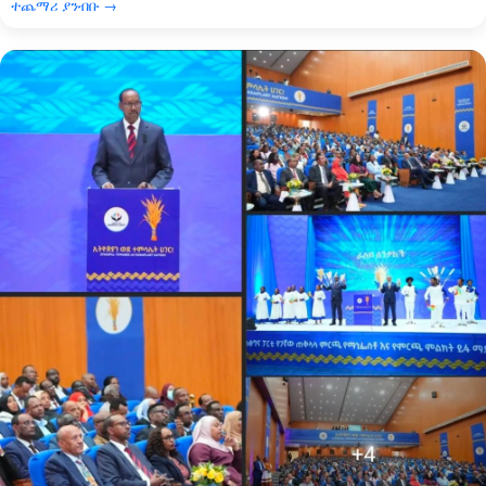
ተጨማሪ ያንብቡ →