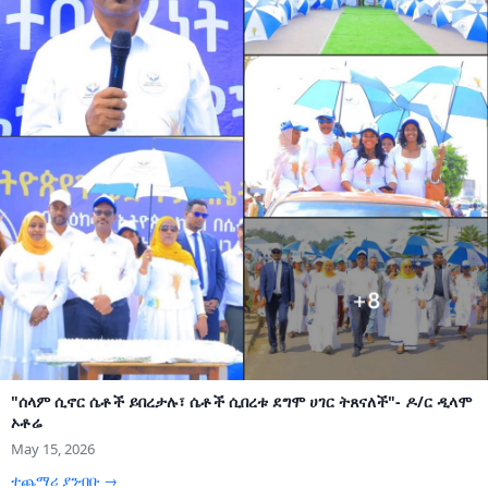
"ሰላም ሲኖር ሴቶች ይበረታሉ፣ ሴቶች ሲበረቱ ደግሞ ሀገር ትጸናለች"- ዶ/ር ዲላሞ
ኦቶሬ
May 15, 2026
ተጨማሪ ያንብቡ →