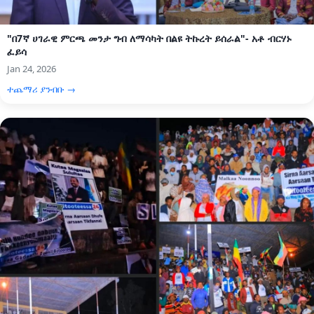
"በ7ኛ ሀገራዊ ምርጫ መንታ ግብ ለማሳካት በልዩ ትኩረት ይሰራል"- አቶ ብርሃኑ
ፈይሳ
Jan 24, 2026
ተጨማሪ ያንብቡ →