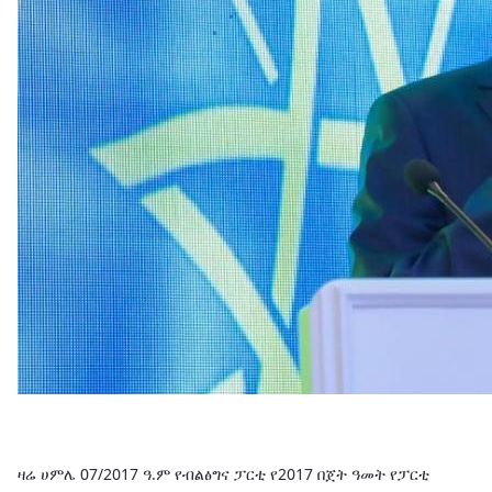
ዛሬ ሀምሌ 07/2017 ዓ.ም የብልፅግና ፓርቲ የ2017 በጀት ዓመት የፓርቲ