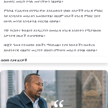
ለመቀየር መሰረት የጣሉ መሆናቸውን ገልፀዋል።
ምክትል ፕሬዚዳንቱ በንግግራቸው እንደጠቀሱት ህዝቡ አካታችች ሀገራዊ ምክክር
ላይ እንዲሳተፍ መሰራቱን አመላክተዋል፤ በዚህም አካታች ሀገራዊ ምክክር ሂደት
በተሳካ መንገድ እንዲቀጥል ተደርጓል ብለዋል።
ገዥ ትርክትና ቅቡልነት እንዲረጋገጥ በመሰራቱ ሀገራዊ አንድነትን የሚያጎለብቱ
አዎንታዊ ስኬቶች ተመዝግበዋል።
በበጀት ዓመቱ የተመዘገቡ ድሎችን ማስቀጠልና የታዩ ክፍተቶችን በመቅረፍ
ለሁለንተናዊ ብልፅግና መረጋገጥ ህዝብን በማሳተፍ መስራት ይገባል ብለዋል።
በብዛት የታዩ ዜናዎች