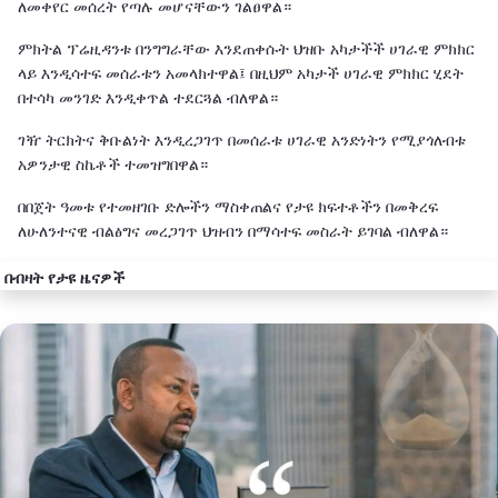
ለመቀየር መሰረት የጣሉ መሆናቸውን ገልፀዋል።
ምክትል ፕሬዚዳንቱ በንግግራቸው እንደጠቀሱት ህዝቡ አካታችች ሀገራዊ ምክክር
ላይ እንዲሳተፍ መሰራቱን አመላክተዋል፤ በዚህም አካታች ሀገራዊ ምክክር ሂደት
በተሳካ መንገድ እንዲቀጥል ተደርጓል ብለዋል።
ገዥ ትርክትና ቅቡልነት እንዲረጋገጥ በመሰራቱ ሀገራዊ አንድነትን የሚያጎለብቱ
አዎንታዊ ስኬቶች ተመዝግበዋል።
በበጀት ዓመቱ የተመዘገቡ ድሎችን ማስቀጠልና የታዩ ክፍተቶችን በመቅረፍ
ለሁለንተናዊ ብልፅግና መረጋገጥ ህዝብን በማሳተፍ መስራት ይገባል ብለዋል።
በብዛት የታዩ ዜናዎች