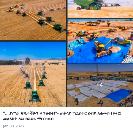
"....የሥራ ጽናታችሁን ቀጥሉበት!"- ጠቅላይ ሚኒስትር ዐብይ አሕመድ (ዶ/ር)
መልእክት ለአርሶአደሩ ማህበረሰብ
Jan 30, 2026