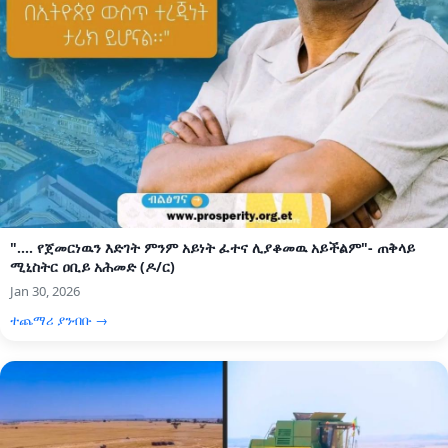
".... የጀመርነዉን እድገት ምንም አይነት ፈተና ሊያቆመዉ አይችልም"- ጠቅላይ
ሚኒስትር ዐቢይ አሕመድ (ዶ/ር)
Jan 30, 2026
ተጨማሪ ያንብቡ →