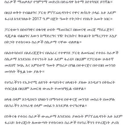
ስራዎች ማጠቃለያ የግምገማ መድረክ በድሬዳዋ ከተማ እየተካሄደ ይገኛል።
በዚህ ወቅት የብልፅግና ፓርቲ ም/ፕሬዚዳንትና የዋና ጽ/ቤት ኃላፊ አቶ አደም
ፋራህ እንደገለፁት 2017 ዓ.ም በጀት ዓመት የትጋትና የስኬት አመት ነበር።
ፓርቲውን በሰብዓዊና በቁሳዊ ሀብት ማጠናከር፤ በዘመናዊ መረጃ ማደራጀት፤
ዲጂታል ብልፅግና እውን ከማድረግና ገዥ ትርክትና ቅቡልነት ከማረጋገጥ አኳያ
በትጋት የተከናወኑ ስራዎች ስኬታማ ናቸው ብለዋል።
በአስተሳሰብ፤ በአደረጃጀትና በአሰራር የተዋሃደ ፓርቲ ለመፍጠር የተሰሩ ስራዎች
ስኬታማ እንደነበሩ የተናገሩት አቶ አደም ፋራህ፥ በዚህም የፓርቲው ሁለተኛ
መደበኛ ጉባኤ እና አምስተኛ ዓመት ምስረታ በዓል በተቀናጀና በተናበበ መንገድ
መሳካት ችሏል ነው ያሉት።
የሀገራችንን የኢኮኖሚ ዕድገት ቀጣይነትና ዘላቂነት ያለው እንዲሆን በትኩረት
ተሰርቷል በዚህም አመርቂ ውጤት ተመዝግቧል ብለዋል።
ዘላቂ ሰላም እንዲሰፍን ህዝቡን በማሳተፍ በተቀናጀ መንገድ መስራት በመቻሉ
በአገራችን አንፃራዊ ሰላም መስፈን እንደቻለ ተናግረዋል።
በንቅናቄ የተሰሩ ስራዎች ውጤታማ እንደነበሩ ያወሱት ም/ፕሬዚዳንት አቶ አደም
ፋራህ፥ ከተረጂነት ለመውጣት የተከናወኑ ስራዎች የሀገራችንን የተረጂነት ታሪክ