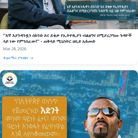
''እኛ እያንዳንዷን ሰከንድ እና ደቂቃ የኢትዮጲያን ብልፅግና በሚያረጋግጡ ጉዳዮች
ላይ ነው የምንሰራው!'' - ጠቅላይ ሚኒስትር ዐቢይ አሕመድ
Mar 28, 2026
ተጨማሪ ያንብቡ →