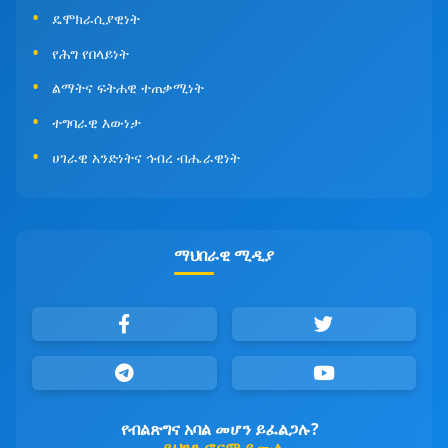
ዴሞክራሲያዊነት
የሕግ የበላይነት
ልማትና ፍትሐዊ ተጠቃሚነት
ተግባራዊ እውነታ
ሀገራዊ አንድነትና ኅብረ ብሔራዊነት
ማህበራዊ ሚዲያ
የብልጽግና አባል መሆን ይፈልጋሉ?
ይህንን ፎርም ይሙሉ