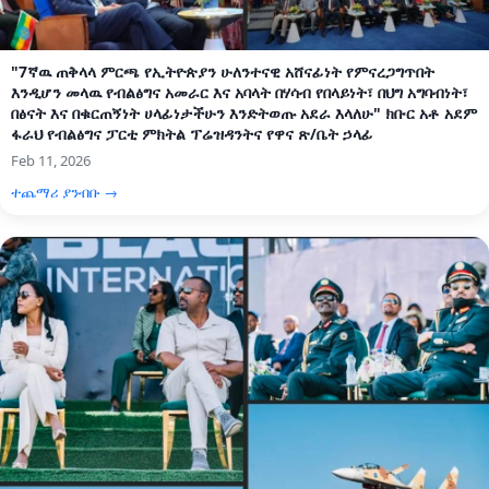
"7ኛዉ ጠቅላላ ምርጫ የኢትዮጵያን ሁለንተናዊ አሸናፊነት የምናረጋግጥበት
እንዲሆን መላዉ የብልፅግና አመራር እና አባላት በሃሳብ የበላይነት፣ በህግ አግባብነት፣
በፅናት እና በቁርጠኝነት ሀላፊነታችሁን እንድትወጡ አደራ እላለሁ" ክቡር አቶ አደም
ፋራህ የብልፅግና ፓርቲ ምክትል ፕሬዝዳንትና የዋና ጽ/ቤት ኃላፊ
Feb 11, 2026
ተጨማሪ ያንብቡ →