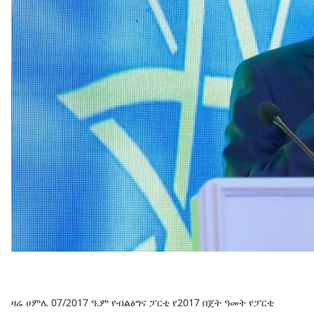
ዛሬ ሀምሌ 07/2017 ዓ.ም የብልፅግና ፓርቲ የ2017 በጀት ዓመት የፓርቲ