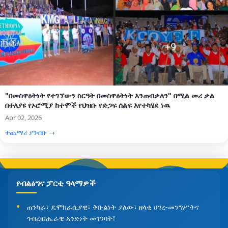
"በመስዋዕትነት የተገኘውን ስርዓት በመስዋዕትነት እንጠብቃለን" በሚል መሪ ቃል
በተለያዩ የኦሮሚያ ከተሞች የህዝቡ የድጋፍ ሰልፍ እየተካሄደ ነዉ
Apr 02, 2026
ተጨማሪ ያንብቡ →
የብልፅግና ፓርቲ ዓላማዎች
ጠንካራ፣ ዴሞክራሲያዊ፣ ቅቡልነት ያለው፣ ዘላቂ ሀገረ-መንግሥትና
ኅብረብሔራዊ አንድነት መገንባት፤