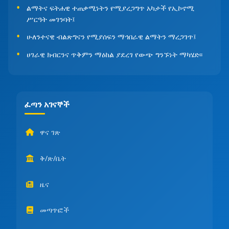
ልማትና ፍትሐዊ ተጠቃሚነትን የሚያረጋግጥ አካታች የኢኮኖሚ
ሥርዓት መገንባት፤
ሁለንተናዊ ብልጽግናን የሚያሰፍን ማኅበራዊ ልማትን ማረጋገጥ፤
ሀገራዊ ክብርንና ጥቅምን ማዕከል ያደረገ የውጭ ግንኙነት ማካሄድ፡፡
ፈጣን አገናኞች
ዋና ገጽ
ቅ/ጽ/ቤት
ዜና
መጣጥፎች