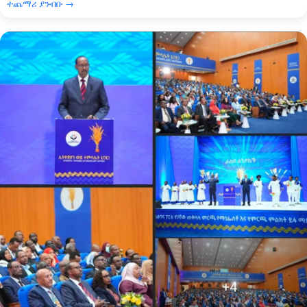
ተጨማሪ ያንብቡ →