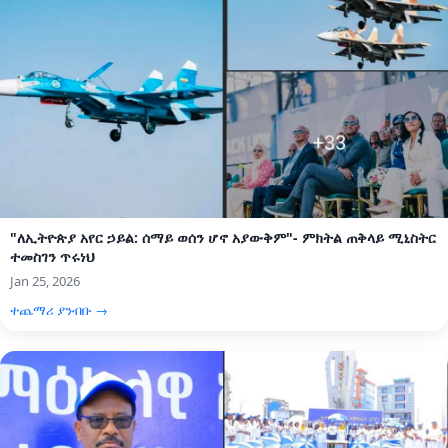
"ለኢትዮጵያ አየር ኃይል: ሰማይ ወሰን ሆኖ አያውቅም"- ምክትል ጠቅላይ ሚኒስትር
ተመስገን ጥሩነህ
Jan 25, 2026
ተጨማሪ ያንብቡ →