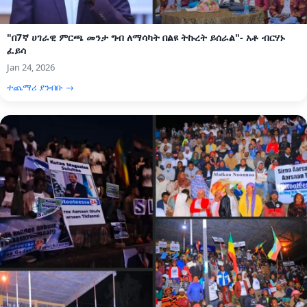
"በ7ኛ ሀገራዊ ምርጫ መንታ ግብ ለማሳካት በልዩ ትኩረት ይሰራል"- አቶ ብርሃኑ
ፈይሳ
Jan 24, 2026
ተጨማሪ ያንብቡ →