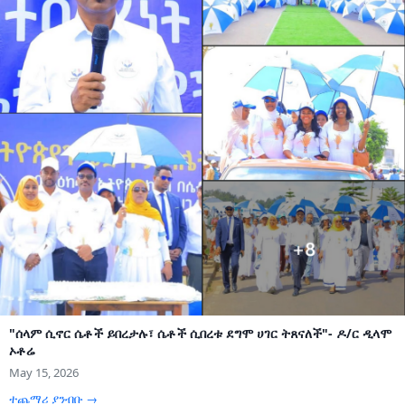
"ሰላም ሲኖር ሴቶች ይበረታሉ፣ ሴቶች ሲበረቱ ደግሞ ሀገር ትጸናለች"- ዶ/ር ዲላሞ
ኦቶሬ
May 15, 2026
ተጨማሪ ያንብቡ →