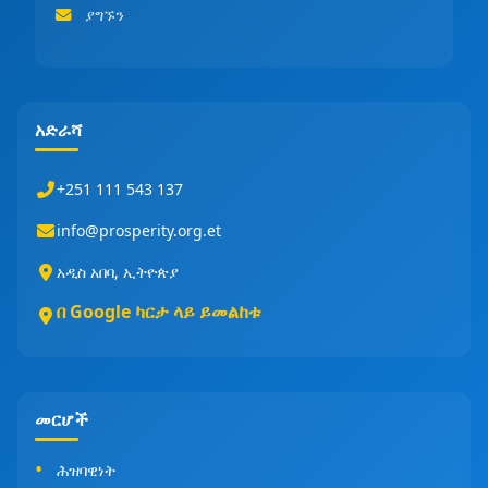
ያግኙን
አድራሻ
+251 111 543 137
info@prosperity.org.et
አዲስ አበባ, ኢትዮጵያ
በ Google ካርታ ላይ ይመልከቱ
መርሆች
ሕዝባዊነት