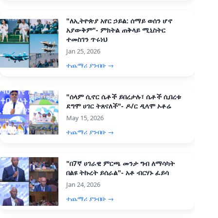
"ለኢትዮጵያ አየር ኃይል: ሰማይ ወሰን ሆኖ
አያውቅም"- ምክትል ጠቅላይ ሚኒስትር
ተመስገን ጥሩነህ
Jan 25, 2026
ተጨማሪ ያንብቡ →
"ሰላም ሲኖር ሴቶች ይበረታሉ፣ ሴቶች ሲበረቱ
ደግሞ ሀገር ትጸናለች"- ዶ/ር ዲላሞ ኦቶሬ
May 15, 2026
ተጨማሪ ያንብቡ →
"በ7ኛ ሀገራዊ ምርጫ መንታ ግብ ለማሳካት
በልዩ ትኩረት ይሰራል"- አቶ ብርሃኑ ፈይሳ
Jan 24, 2026
ተጨማሪ ያንብቡ →