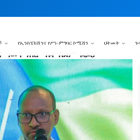
ች
የኢንስፔክሽንና የሥነ-ምግባር ኮሚሽን
ህትመት
ጉ
ት ዓመት ነበር - አቶ አደም ፋራህ