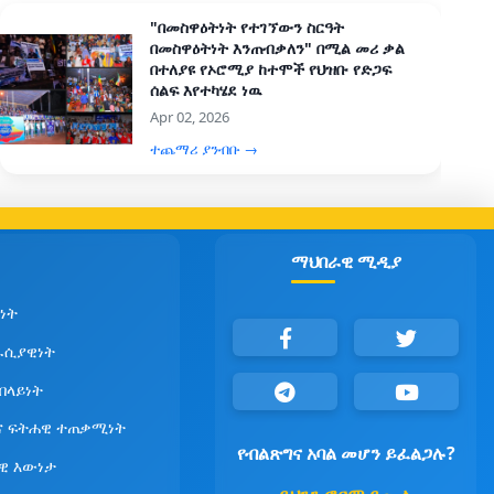
"በመስዋዕትነት የተገኘውን ስርዓት
በመስዋዕትነት እንጠብቃለን" በሚል መሪ ቃል
በተለያዩ የኦሮሚያ ከተሞች የህዝቡ የድጋፍ
ሰልፍ እየተካሄደ ነዉ
Apr 02, 2026
ተጨማሪ ያንብቡ →
ማህበራዊ ሚዲያ
ነት
ራሲያዊነት
የበላይነት
ና ፍትሐዊ ተጠቃሚነት
የብልጽግና አባል መሆን ይፈልጋሉ?
ዊ እውነታ