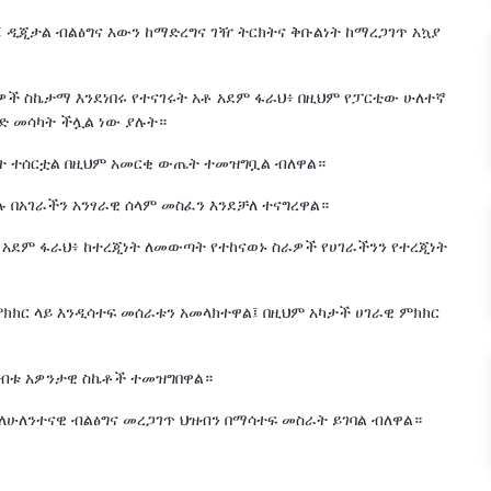
 ዲጂታል ብልፅግና እውን ከማድረግና ገዥ ትርክትና ቅቡልነት ከማረጋገጥ አኳያ
ራዎች ስኬታማ እንደነበሩ የተናገሩት አቶ አደም ፋራህ፥ በዚህም የፓርቲው ሁለተኛ
ገድ መሳካት ችሏል ነው ያሉት።
ረት ተሰርቷል በዚህም አመርቂ ውጤት ተመዝግቧል ብለዋል።
 በአገራችን አንፃራዊ ሰላም መስፈን እንደቻለ ተናግረዋል።
አደም ፋራህ፥ ከተረጂነት ለመውጣት የተከናወኑ ስራዎች የሀገራችንን የተረጂነት
ክር ላይ እንዲሳተፍ መሰራቱን አመላክተዋል፤ በዚህም አካታች ሀገራዊ ምክክር
ለብቱ አዎንታዊ ስኬቶች ተመዝግበዋል።
ለሁለንተናዊ ብልፅግና መረጋገጥ ህዝብን በማሳተፍ መስራት ይገባል ብለዋል።