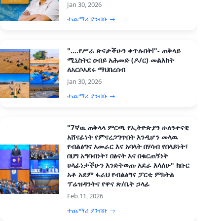
Jan 30, 2026
ተጨማሪ ያንብቡ →
"....የሥራ ጽናታችሁን ቀጥሉበት!"- ጠቅላይ
ሚኒስትር ዐብይ አሕመድ (ዶ/ር) መልእክት
ለአርሶአደሩ ማህበረሰብ
Jan 30, 2026
ተጨማሪ ያንብቡ →
"7ኛዉ ጠቅላላ ምርጫ የኢትዮጵያን ሁለንተናዊ
አሸናፊነት የምናረጋግጥበት እንዲሆን መላዉ
የብልፅግና አመራር እና አባላት በሃሳብ የበላይነት፣
በህግ አግባብነት፣ በፅናት እና በቁርጠኝነት
ሀላፊነታችሁን እንድትወጡ አደራ እላለሁ" ክቡር
አቶ አደም ፋራህ የብልፅግና ፓርቲ ምክትል
ፕሬዝዳንትና የዋና ጽ/ቤት ኃላፊ
Feb 11, 2026
ተጨማሪ ያንብቡ →