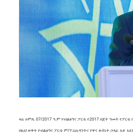
ዛሬ ሀምሌ 07/2017 ዓ.ም የብልፅግና ፓርቲ የ2017 በጀት ዓመት የፓር
በዚህ ወቅት የብልፅግና ፓርቲ ም/ፕሬዚዳንትና የዋና ጽ/ቤት ኃላፊ አቶ አደ