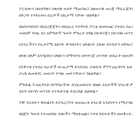
ፓርቲውን በሰብዓዊና በቁሳዊ ሀብት ማጠናከር፤ በዘመናዊ መረጃ ማደራጀት፤
በትጋት የተከናወኑ ስራዎች ስኬታማ ናቸው ብለዋል።
በአስተሳሰብ፤ በአደረጃጀትና በአሰራር የተዋሃደ ፓርቲ ለመፍጠር የተሰሩ ስ
መደበኛ ጉባኤ እና አምስተኛ ዓመት ምስረታ በዓል በተቀናጀና በተናበበ መን
የሀገራችንን የኢኮኖሚ ዕድገት ቀጣይነትና ዘላቂነት ያለው እንዲሆን በትኩ
ዘላቂ ሰላም እንዲሰፍን ህዝቡን በማሳተፍ በተቀናጀ መንገድ መስራት በመቻሉ
በንቅናቄ የተሰሩ ስራዎች ውጤታማ እንደነበሩ ያወሱት ም/ፕሬዚዳንት አቶ 
ታሪክ ለመቀየር መሰረት የጣሉ መሆናቸውን ገልፀዋል።
ምክትል ፕሬዚዳንቱ በንግግራቸው እንደጠቀሱት ህዝቡ አካታችች ሀገራዊ ምክ
ሂደት በተሳካ መንገድ እንዲቀጥል ተደርጓል ብለዋል።
ገዥ ትርክትና ቅቡልነት እንዲረጋገጥ በመሰራቱ ሀገራዊ አንድነትን የሚያጎ
በበጀት ዓመቱ የተመዘገቡ ድሎችን ማስቀጠልና የታዩ ክፍተቶችን በመቅረፍ 