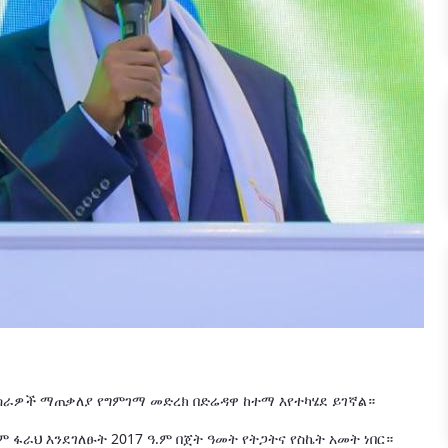
ቲ ስራዎች ማጠቃለያ የግምገማ መድረክ በድሬዳዋ ከተማ እየተካሄደ ይገኛል።
ም ፋራህ እንደገለፁት 2017 ዓ.ም በጀት ዓመት የትጋትና የስኬት አመት ነበር።