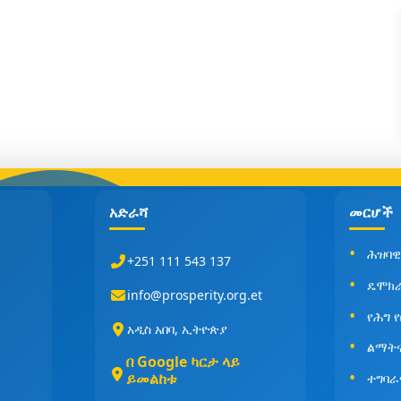
አድራሻ
መርሆች
ሕዝባዊ
+251 111 543 137
ዴሞክ
info@prosperity.org.et
የሕግ 
አዲስ አበባ, ኢትዮጵያ
ልማት
በ Google ካርታ ላይ
ይመልከቱ
ተግባራ