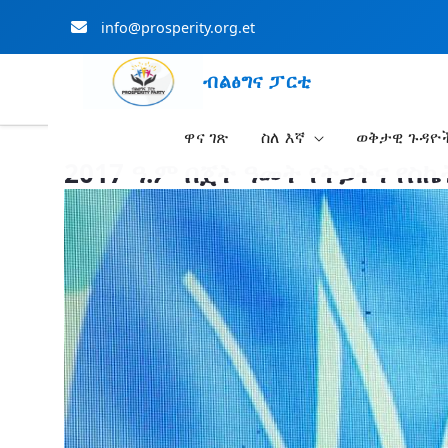
info@prosperity.org.et
ብልፅግና ፓርቲ
ዋና ገጽ
ስለ እኛ
ወቅታዊ ጉዳዮ
Skip to Main Content
2017 ዓ.ም በጀት ዓመት የትጋትና የስኬ