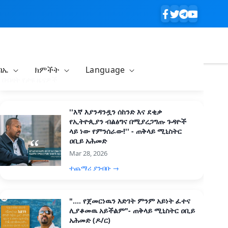
ባኤ
ክምችት
Language
በብዛት የታዩ ዜናዎች
''እኛ እያንዳንዷን ሰከንድ እና ደቂቃ
የኢትዮጲያን ብልፅግና በሚያረጋግጡ ጉዳዮች
ላይ ነው የምንሰራው!'' - ጠቅላይ ሚኒስትር
ዐቢይ አሕመድ
Mar 28, 2026
ተጨማሪ ያንብቡ →
".... የጀመርነዉን እድገት ምንም አይነት ፈተና
ሊያቆመዉ አይችልም"- ጠቅላይ ሚኒስትር ዐቢይ
አሕመድ (ዶ/ር)