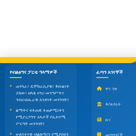
የብልፅግና ፓርቲ ዓላማዎች
ፈጣን አገናኞች
ጠንካራ፣ ዴሞክራሲያዊ፣ ቅቡልነት
ዋና ገጽ
ያለው፣ ዘላቂ ሀገረ-መንግሥትና
ኅብረብሔራዊ አንድነት መገንባት፤
ቅ/ጽ/ቤት
ልማትና ፍትሐዊ ተጠቃሚነትን
የሚያረጋግጥ አካታች የኢኮኖሚ
ዜና
ሥርዓት መገንባት፤
ሁለንተናዊ ብልጽግናን የሚያሰፍን
መጣጥፎች