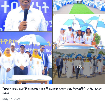
"ሰላም ሲኖር ሴቶች ይበረታሉ፣ ሴቶች ሲበረቱ ደግሞ ሀገር ትጸናለች"- ዶ/ር ዲላሞ
ኦቶሬ
May 15, 2026