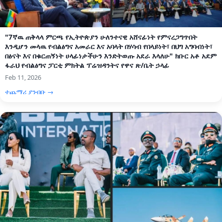
"7ኛዉ ጠቅላላ ምርጫ የኢትዮጵያን ሁለንተናዊ አሸናፊነት የምናረጋግጥበት
እንዲሆን መላዉ የብልፅግና አመራር እና አባላት በሃሳብ የበላይነት፣ በህግ አግባብነት፣
በፅናት እና በቁርጠኝነት ሀላፊነታችሁን እንድትወጡ አደራ እላለሁ" ክቡር አቶ አደም
ፋራህ የብልፅግና ፓርቲ ምክትል ፕሬዝዳንትና የዋና ጽ/ቤት ኃላፊ
Feb 11, 2026
ተጨማሪ ያንብቡ →