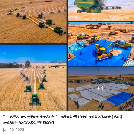
"....የሥራ ጽናታችሁን ቀጥሉበት!"- ጠቅላይ ሚኒስትር ዐብይ አሕመድ (ዶ/ር)
መልእክት ለአርሶአደሩ ማህበረሰብ
Jan 30, 2026