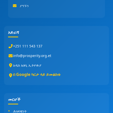
ያግኙን
አድራሻ
+251 111 543 137
info@prosperity.org.et
አዲስ አበባ, ኢትዮጵያ
በ Google ካርታ ላይ ይመልከቱ
መርሆች
ሕዝባዊነት