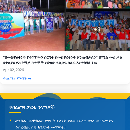
"በመስዋዕትነት የተገኘውን ስርዓት በመስዋዕትነት እንጠብቃለን" በሚል መሪ ቃል
በተለያዩ የኦሮሚያ ከተሞች የህዝቡ የድጋፍ ሰልፍ እየተካሄደ ነዉ
Apr 02, 2026
ተጨማሪ ያንብቡ →
የብልፅግና ፓርቲ ዓላማዎች
ጠንካራ፣ ዴሞክራሲያዊ፣ ቅቡልነት ያለው፣ ዘላቂ ሀገረ-መንግሥትና
ኅብረብሔራዊ አንድነት መገንባት፤