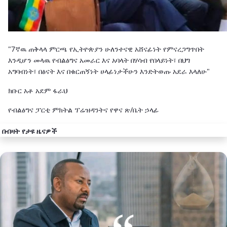
"7ኛዉ ጠቅላላ ምርጫ የኢትዮጵያን ሁለንተናዊ አሸናፊነት የምናረጋግጥበት
እንዲሆን መላዉ የብልፅግና አመራር እና አባላት በሃሳብ የበላይነት፣ በህግ
አግባብነት፣ በፅናት እና በቁርጠኝነት ሀላፊነታችሁን እንድትወጡ አደራ እላለሁ"
ክቡር አቶ አደም ፋራህ
የብልፅግና ፓርቲ ምክትል ፕሬዝዳንትና የዋና ጽ/ቤት ኃላፊ
በብዛት የታዩ ዜናዎች