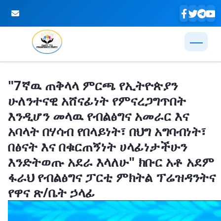
Skip to Main Content
"7ኛዉ ጠቅላላ ምርጫ የኢትዮጵያን
ሁለንተናዊ አሸናፊነት የምናረጋግጥበት
እንዲሆን መላዉ የብልፅግና አመራር እና
አባላት በሃሳብ የበላይነት፣ በህግ አግባብነት፣
በፅናት እና በቁርጠኝነት ሀላፊነታችሁን
እንድትወጡ አደራ እላለሁ" ክቡር አቶ አደም
ፋራህ የብልፅግና ፓርቲ ምክትል ፕሬዝዳንትና
የዋና ጽ/ቤት ኃላፊ