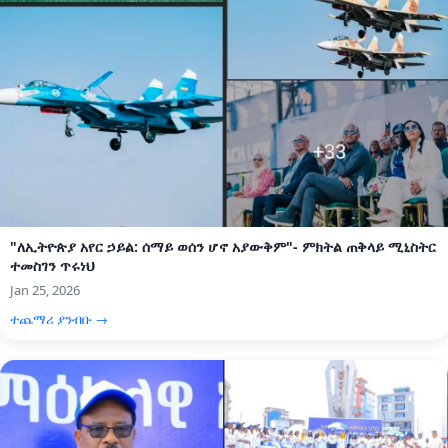
"ለኢትዮጵያ አየር ኃይል: ሰማይ ወሰን ሆኖ አያውቅም"- ምክትል ጠቅላይ ሚኒስትር
ተመስገን ጥሩነህ
Jan 25, 2026
ተጨማሪ ያንብቡ →