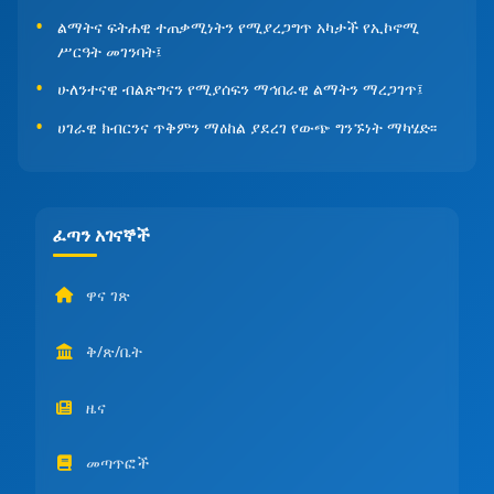
ልማትና ፍትሐዊ ተጠቃሚነትን የሚያረጋግጥ አካታች የኢኮኖሚ
ሥርዓት መገንባት፤
ሁለንተናዊ ብልጽግናን የሚያሰፍን ማኅበራዊ ልማትን ማረጋገጥ፤
ሀገራዊ ክብርንና ጥቅምን ማዕከል ያደረገ የውጭ ግንኙነት ማካሄድ፡፡
ፈጣን አገናኞች
ዋና ገጽ
ቅ/ጽ/ቤት
ዜና
መጣጥፎች