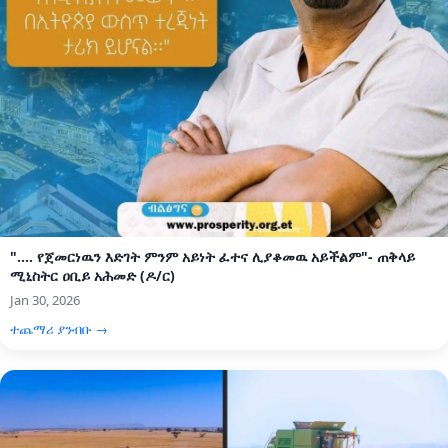
".... የጀመርነዉን እድገት ምንም አይነት ፈተና ሊያቆመዉ አይችልም"- ጠቅላይ
ሚኒስትር ዐቢይ አሕመድ (ዶ/ር)
Jan 30, 2026
ተጨማሪ ያንብቡ →