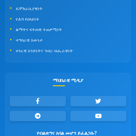
ዴሞክራሲያዊነት
የሕግ የበላይነት
ልማትና ፍትሐዊ ተጠቃሚነት
ተግባራዊ እውነታ
ሀገራዊ አንድነትና ኅብረ ብሔራዊነት
ማህበራዊ ሚዲያ
የብልጽግና አባል መሆን ይፈልጋሉ?