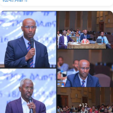
ተጨማሪ ያንብቡ →