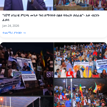
"በ7ኛ ሀገራዊ ምርጫ መንታ ግብ ለማሳካት በልዩ ትኩረት ይሰራል"- አቶ ብርሃኑ
ፈይሳ
Jan 24, 2026
ተጨማሪ ያንብቡ →