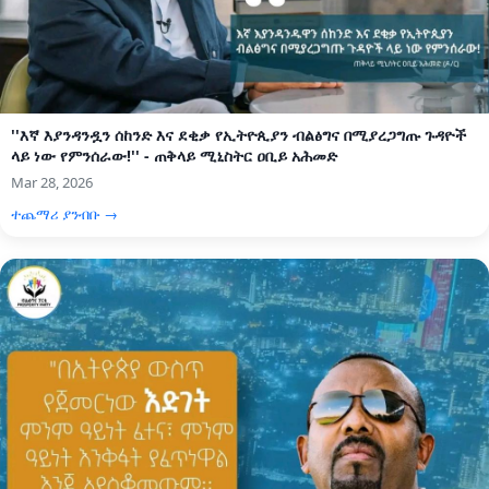
''እኛ እያንዳንዷን ሰከንድ እና ደቂቃ የኢትዮጲያን ብልፅግና በሚያረጋግጡ ጉዳዮች
ላይ ነው የምንሰራው!'' - ጠቅላይ ሚኒስትር ዐቢይ አሕመድ
Mar 28, 2026
ተጨማሪ ያንብቡ →