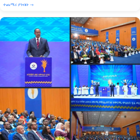
ተጨማሪ ያንብቡ →