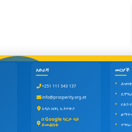
አድራሻ
መርሆች
ሕዝባዊ
+251 111 543 137
ዴሞክ
info@prosperity.org.et
የሕግ 
አዲስ አበባ, ኢትዮጵያ
ልማት
በ Google ካርታ ላይ
ይመልከቱ
ተግባራ