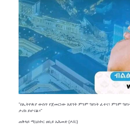
"በኢትዮጵያ ውስጥ የጀመርነው እድገት ምንም ዓይነት ፈተና፣ ምንም ዓይ
ታሪክ ይሆናል።"
ጠቅላይ ሚኒስትር ዐቢይ አሕመድ (ዶ/ር)