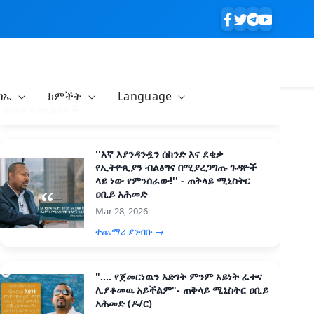
ባኤ
ክምችት
Language
በብዛት የታዩ ዜናዎች
''እኛ እያንዳንዷን ሰከንድ እና ደቂቃ
የኢትዮጲያን ብልፅግና በሚያረጋግጡ ጉዳዮች
ላይ ነው የምንሰራው!'' - ጠቅላይ ሚኒስትር
ዐቢይ አሕመድ
Mar 28, 2026
ተጨማሪ ያንብቡ →
".... የጀመርነዉን እድገት ምንም አይነት ፈተና
ሊያቆመዉ አይችልም"- ጠቅላይ ሚኒስትር ዐቢይ
አሕመድ (ዶ/ር)