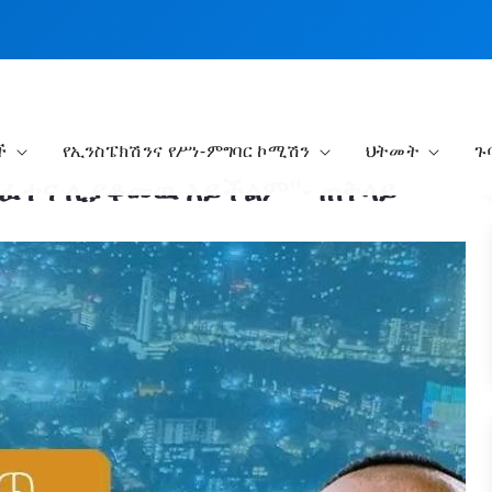
ች
የኢንስፔክሽንና የሥነ-ምግባር ኮሚሽን
ህትመት
ጉ
ነት ፈተና ሊያቆመዉ አይችልም"- ጠቅላይ