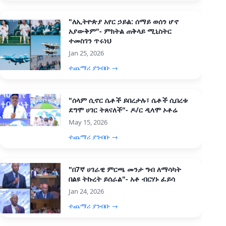
"ለኢትዮጵያ አየር ኃይል: ሰማይ ወሰን ሆኖ
አያውቅም"- ምክትል ጠቅላይ ሚኒስትር
ተመስገን ጥሩነህ
Jan 25, 2026
ተጨማሪ ያንብቡ →
"ሰላም ሲኖር ሴቶች ይበረታሉ፣ ሴቶች ሲበረቱ
ደግሞ ሀገር ትጸናለች"- ዶ/ር ዲላሞ ኦቶሬ
May 15, 2026
ተጨማሪ ያንብቡ →
"በ7ኛ ሀገራዊ ምርጫ መንታ ግብ ለማሳካት
በልዩ ትኩረት ይሰራል"- አቶ ብርሃኑ ፈይሳ
Jan 24, 2026
ተጨማሪ ያንብቡ →