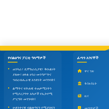
የብልፅግና ፓርቲ ዓላማዎች
ፈጣን አገናኞች
ጠንካራ፣ ዴሞክራሲያዊ፣ ቅቡልነት
ዋና ገጽ
ያለው፣ ዘላቂ ሀገረ-መንግሥትና
ኅብረብሔራዊ አንድነት መገንባት፤
ቅ/ጽ/ቤት
ልማትና ፍትሐዊ ተጠቃሚነትን
የሚያረጋግጥ አካታች የኢኮኖሚ
ዜና
ሥርዓት መገንባት፤
ሁለንተናዊ ብልጽግናን የሚያሰፍን
መጣጥፎች