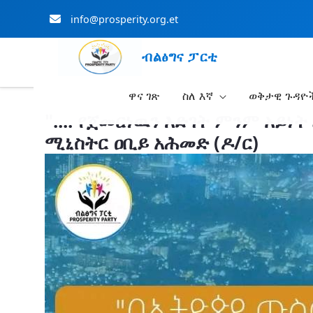
info@prosperity.org.et
ብልፅግና ፓርቲ
ዋና ገጽ
ስለ እኛ
ወቅታዊ ጉዳዮ
Skip to Main Content
".... የጀመርነዉን እድገት ምንም አይ
ሚኒስትር ዐቢይ አሕመድ (ዶ/ር)