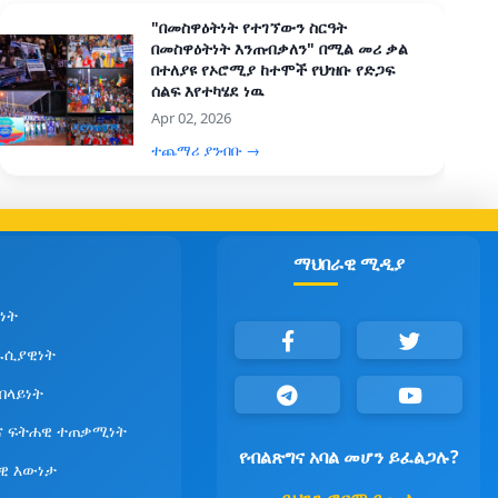
"በመስዋዕትነት የተገኘውን ስርዓት
በመስዋዕትነት እንጠብቃለን" በሚል መሪ ቃል
በተለያዩ የኦሮሚያ ከተሞች የህዝቡ የድጋፍ
ሰልፍ እየተካሄደ ነዉ
Apr 02, 2026
ተጨማሪ ያንብቡ →
ማህበራዊ ሚዲያ
ነት
ራሲያዊነት
የበላይነት
ና ፍትሐዊ ተጠቃሚነት
የብልጽግና አባል መሆን ይፈልጋሉ?
ዊ እውነታ