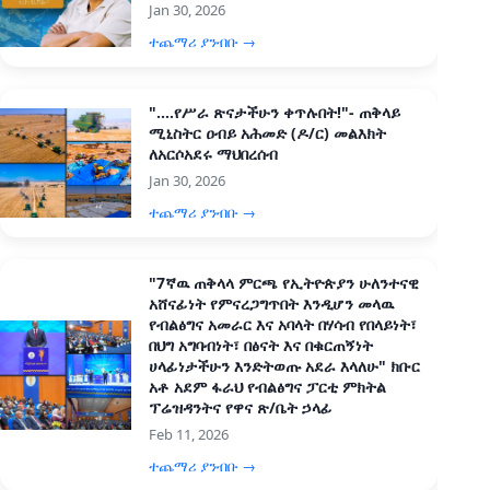
Jan 30, 2026
ተጨማሪ ያንብቡ →
"....የሥራ ጽናታችሁን ቀጥሉበት!"- ጠቅላይ
ሚኒስትር ዐብይ አሕመድ (ዶ/ር) መልእክት
ለአርሶአደሩ ማህበረሰብ
Jan 30, 2026
ተጨማሪ ያንብቡ →
"7ኛዉ ጠቅላላ ምርጫ የኢትዮጵያን ሁለንተናዊ
አሸናፊነት የምናረጋግጥበት እንዲሆን መላዉ
የብልፅግና አመራር እና አባላት በሃሳብ የበላይነት፣
በህግ አግባብነት፣ በፅናት እና በቁርጠኝነት
ሀላፊነታችሁን እንድትወጡ አደራ እላለሁ" ክቡር
አቶ አደም ፋራህ የብልፅግና ፓርቲ ምክትል
ፕሬዝዳንትና የዋና ጽ/ቤት ኃላፊ
Feb 11, 2026
ተጨማሪ ያንብቡ →