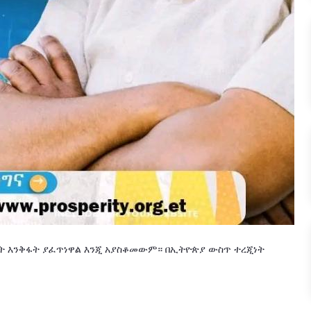
ነት እንቅፋት ያፈጥነዋል እንጂ አያስቆመውም። በኢትዮጵያ ውስጥ ተረጂነት