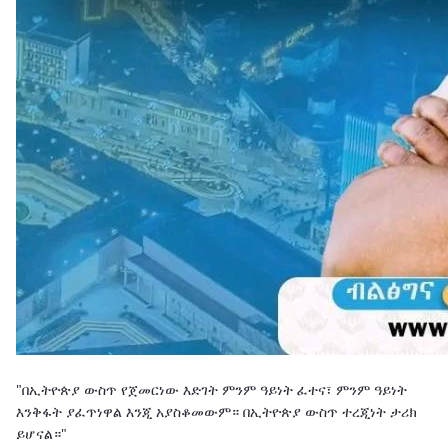
"በኢትዮጵያ ውስጥ የጀመርነው እድገት ምንም ዓይነት ፈተና፣ ምንም ዓይነት
እንቅፋት ያፈጥነዋል እንጂ አያስቆመውም። በኢትዮጵያ ውስጥ ተረጂነት ታሪክ
ይሆናል።"