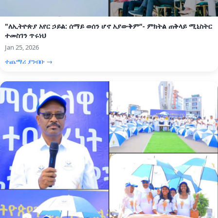
"ለኢትዮጵያ አየር ኃይል: ሰማይ ወሰን ሆኖ አያውቅም"- ምክትል ጠቅላይ ሚኒስትር
ተመስገን ጥሩነህ
Jan 25, 2026
ተጨማሪ ያንብቡ →