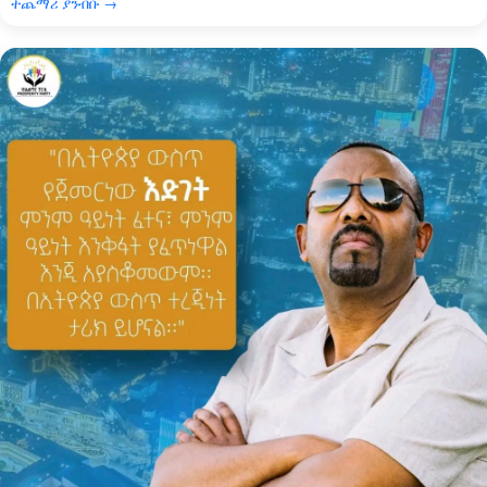
ተጨማሪ ያንብቡ →