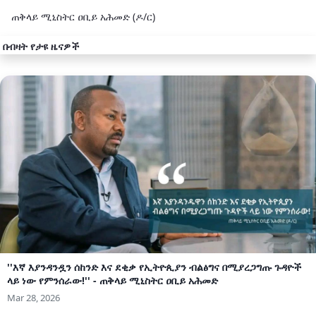
ጠቅላይ ሚኒስትር ዐቢይ አሕመድ (ዶ/ር)
በብዛት የታዩ ዜናዎች
''እኛ እያንዳንዷን ሰከንድ እና ደቂቃ የኢትዮጲያን ብልፅግና በሚያረጋግጡ ጉዳዮች
ላይ ነው የምንሰራው!'' - ጠቅላይ ሚኒስትር ዐቢይ አሕመድ
Mar 28, 2026