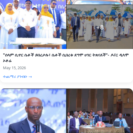
"ሰላም ሲኖር ሴቶች ይበረታሉ፣ ሴቶች ሲበረቱ ደግሞ ሀገር ትጸናለች"- ዶ/ር ዲላሞ
ኦቶሬ
May 15, 2026
ተጨማሪ ያንብቡ →