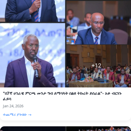
"በ7ኛ ሀገራዊ ምርጫ መንታ ግብ ለማሳካት በልዩ ትኩረት ይሰራል"- አቶ ብርሃኑ
ፈይሳ
Jan 24, 2026
ተጨማሪ ያንብቡ →