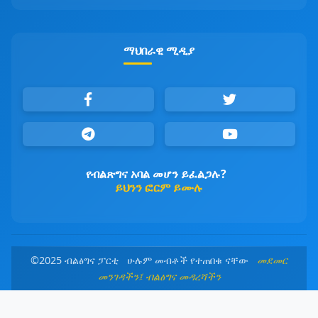
ማህበራዊ ሚዲያ
የብልጽግና አባል መሆን ይፈልጋሉ?
ይህንን ፎርም ይሙሉ
©2025 ብልፅግና ፓርቲ ሁሉም መብቶች የተጠበቁ ናቸው
መደመር
መንገዳችን፤ ብልፅግና መዳረሻችን