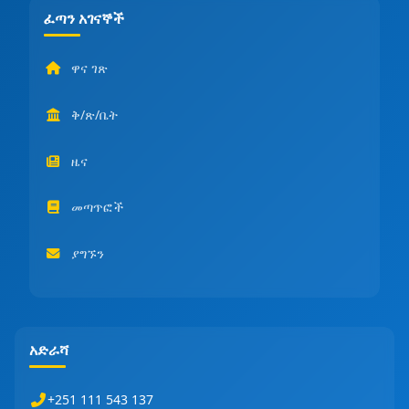
ፈጣን አገናኞች
ዋና ገጽ
ቅ/ጽ/ቤት
ዜና
መጣጥፎች
ያግኙን
አድራሻ
+251 111 543 137