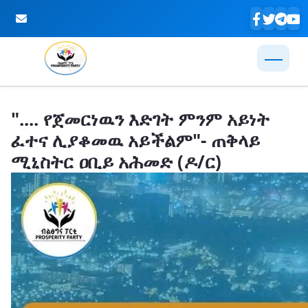
Skip to Main Content
".... የጀመርነዉን እድገት ምንም አይነት
ፈተና ሊያቆመዉ አይችልም"- ጠቅላይ
ሚኒስትር ዐቢይ አሕመድ (ዶ/ር)