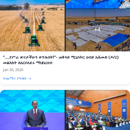
"....የሥራ ጽናታችሁን ቀጥሉበት!"- ጠቅላይ ሚኒስትር ዐብይ አሕመድ (ዶ/ር)
መልእክት ለአርሶአደሩ ማህበረሰብ
Jan 30, 2026
ተጨማሪ ያንብቡ →