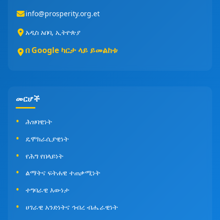
info@prosperity.org.et
አዲስ አበባ, ኢትዮጵያ
በ Google ካርታ ላይ ይመልከቱ
መርሆች
ሕዝባዊነት
ዴሞክራሲያዊነት
የሕግ የበላይነት
ልማትና ፍትሐዊ ተጠቃሚነት
ተግባራዊ እውነታ
ሀገራዊ አንድነትና ኅብረ ብሔራዊነት