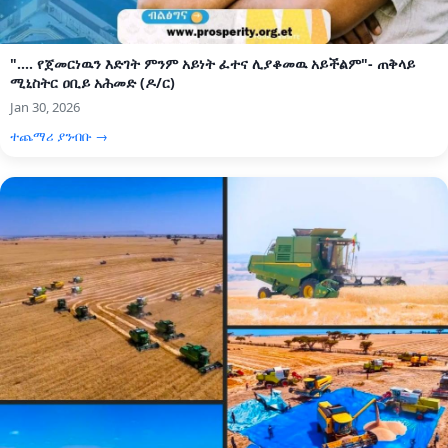
".... የጀመርነዉን እድገት ምንም አይነት ፈተና ሊያቆመዉ አይችልም"- ጠቅላይ
ሚኒስትር ዐቢይ አሕመድ (ዶ/ር)
Jan 30, 2026
ተጨማሪ ያንብቡ →