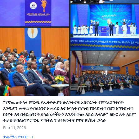
"7ኛዉ ጠቅላላ ምርጫ የኢትዮጵያን ሁለንተናዊ አሸናፊነት የምናረጋግጥበት
እንዲሆን መላዉ የብልፅግና አመራር እና አባላት በሃሳብ የበላይነት፣ በህግ አግባብነት፣
በፅናት እና በቁርጠኝነት ሀላፊነታችሁን እንድትወጡ አደራ እላለሁ" ክቡር አቶ አደም
ፋራህ የብልፅግና ፓርቲ ምክትል ፕሬዝዳንትና የዋና ጽ/ቤት ኃላፊ
Feb 11, 2026
ተጨማሪ ያንብቡ →