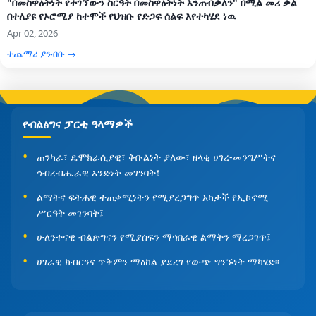
"በመስዋዕትነት የተገኘውን ስርዓት በመስዋዕትነት እንጠብቃለን" በሚል መሪ ቃል
በተለያዩ የኦሮሚያ ከተሞች የህዝቡ የድጋፍ ሰልፍ እየተካሄደ ነዉ
Apr 02, 2026
ተጨማሪ ያንብቡ →
የብልፅግና ፓርቲ ዓላማዎች
ጠንካራ፣ ዴሞክራሲያዊ፣ ቅቡልነት ያለው፣ ዘላቂ ሀገረ-መንግሥትና
ኅብረብሔራዊ አንድነት መገንባት፤
ልማትና ፍትሐዊ ተጠቃሚነትን የሚያረጋግጥ አካታች የኢኮኖሚ
ሥርዓት መገንባት፤
ሁለንተናዊ ብልጽግናን የሚያሰፍን ማኅበራዊ ልማትን ማረጋገጥ፤
ሀገራዊ ክብርንና ጥቅምን ማዕከል ያደረገ የውጭ ግንኙነት ማካሄድ፡፡