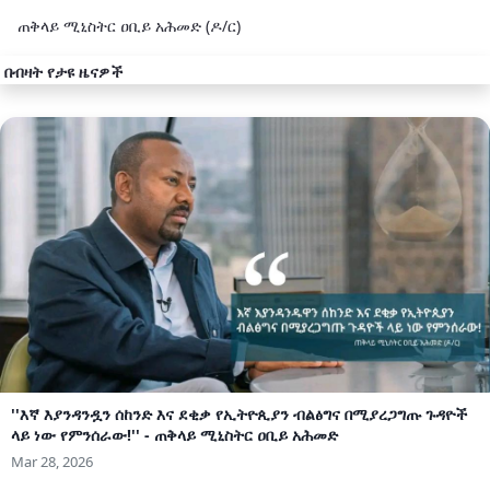
ጠቅላይ ሚኒስትር ዐቢይ አሕመድ (ዶ/ር)
በብዛት የታዩ ዜናዎች
''እኛ እያንዳንዷን ሰከንድ እና ደቂቃ የኢትዮጲያን ብልፅግና በሚያረጋግጡ ጉዳዮች
ላይ ነው የምንሰራው!'' - ጠቅላይ ሚኒስትር ዐቢይ አሕመድ
Mar 28, 2026