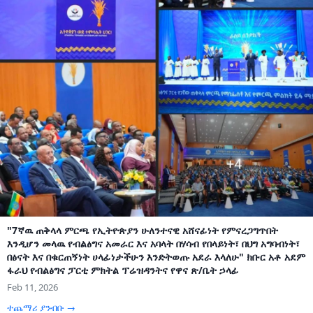
"7ኛዉ ጠቅላላ ምርጫ የኢትዮጵያን ሁለንተናዊ አሸናፊነት የምናረጋግጥበት
እንዲሆን መላዉ የብልፅግና አመራር እና አባላት በሃሳብ የበላይነት፣ በህግ አግባብነት፣
በፅናት እና በቁርጠኝነት ሀላፊነታችሁን እንድትወጡ አደራ እላለሁ" ክቡር አቶ አደም
ፋራህ የብልፅግና ፓርቲ ምክትል ፕሬዝዳንትና የዋና ጽ/ቤት ኃላፊ
Feb 11, 2026
ተጨማሪ ያንብቡ →