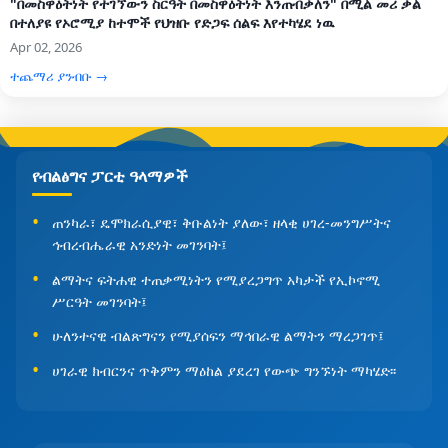
"በመስዋዕትነት የተገኘውን ስርዓት በመስዋዕትነት እንጠብቃለን" በሚል መሪ ቃል
በተለያዩ የኦሮሚያ ከተሞች የህዝቡ የድጋፍ ሰልፍ እየተካሄደ ነዉ
Apr 02, 2026
ተጨማሪ ያንብቡ →
የብልፅግና ፓርቲ ዓላማዎች
ጠንካራ፣ ዴሞክራሲያዊ፣ ቅቡልነት ያለው፣ ዘላቂ ሀገረ-መንግሥትና
ኅብረብሔራዊ አንድነት መገንባት፤
ልማትና ፍትሐዊ ተጠቃሚነትን የሚያረጋግጥ አካታች የኢኮኖሚ
ሥርዓት መገንባት፤
ሁለንተናዊ ብልጽግናን የሚያሰፍን ማኅበራዊ ልማትን ማረጋገጥ፤
ሀገራዊ ክብርንና ጥቅምን ማዕከል ያደረገ የውጭ ግንኙነት ማካሄድ፡፡