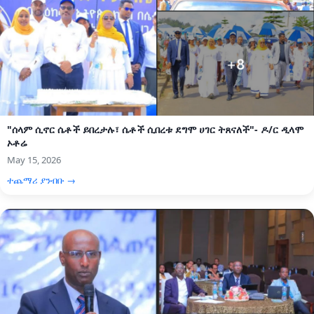
"ሰላም ሲኖር ሴቶች ይበረታሉ፣ ሴቶች ሲበረቱ ደግሞ ሀገር ትጸናለች"- ዶ/ር ዲላሞ
ኦቶሬ
May 15, 2026
ተጨማሪ ያንብቡ →