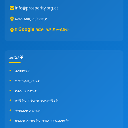
info@prosperity.org.et
አዲስ አበባ, ኢትዮጵያ
በ Google ካርታ ላይ ይመልከቱ
መርሆች
ሕዝባዊነት
ዴሞክራሲያዊነት
የሕግ የበላይነት
ልማትና ፍትሐዊ ተጠቃሚነት
ተግባራዊ እውነታ
ሀገራዊ አንድነትና ኅብረ ብሔራዊነት