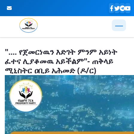
Skip to Main Content
".... የጀመርነዉን እድገት ምንም አይነት
ፈተና ሊያቆመዉ አይችልም"- ጠቅላይ
ሚኒስትር ዐቢይ አሕመድ (ዶ/ር)