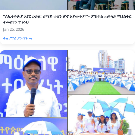
"ለኢትዮጵያ አየር ኃይል: ሰማይ ወሰን ሆኖ አያውቅም"- ምክትል ጠቅላይ ሚኒስትር
ተመስገን ጥሩነህ
Jan 25, 2026
ተጨማሪ ያንብቡ →