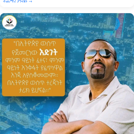
ተጨማሪ ያንብቡ →