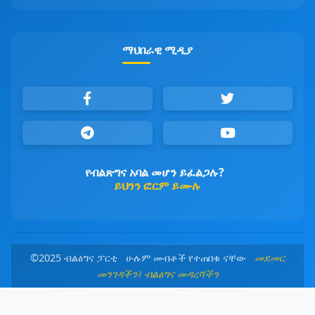
ማህበራዊ ሚዲያ
የብልጽግና አባል መሆን ይፈልጋሉ?
ይህንን ፎርም ይሙሉ
©2025 ብልፅግና ፓርቲ ሁሉም መብቶች የተጠበቁ ናቸው
መደመር
መንገዳችን፤ ብልፅግና መዳረሻችን