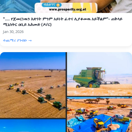
".... የጀመርነዉን እድገት ምንም አይነት ፈተና ሊያቆመዉ አይችልም"- ጠቅላይ
ሚኒስትር ዐቢይ አሕመድ (ዶ/ር)
Jan 30, 2026
ተጨማሪ ያንብቡ →