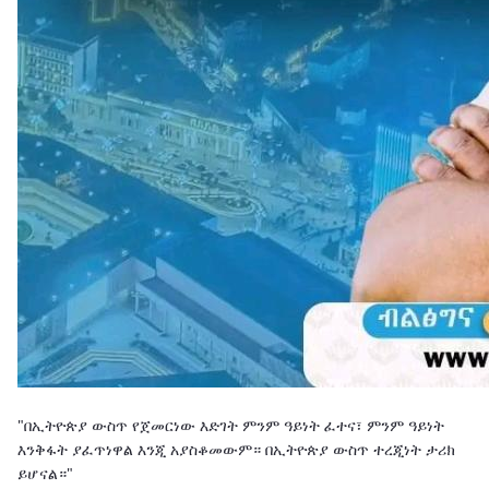
"በኢትዮጵያ ውስጥ የጀመርነው እድገት ምንም ዓይነት ፈተና፣ ምንም ዓይነት
እንቅፋት ያፈጥነዋል እንጂ አያስቆመውም። በኢትዮጵያ ውስጥ ተረጂነት ታሪክ
ይሆናል።"