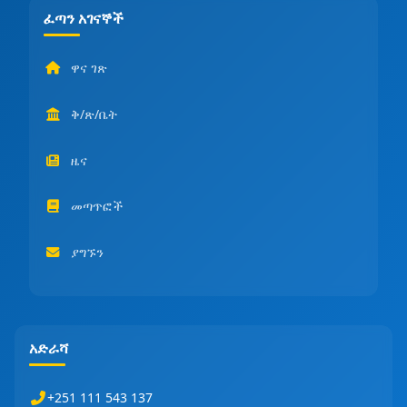
ፈጣን አገናኞች
ዋና ገጽ
ቅ/ጽ/ቤት
ዜና
መጣጥፎች
ያግኙን
አድራሻ
+251 111 543 137