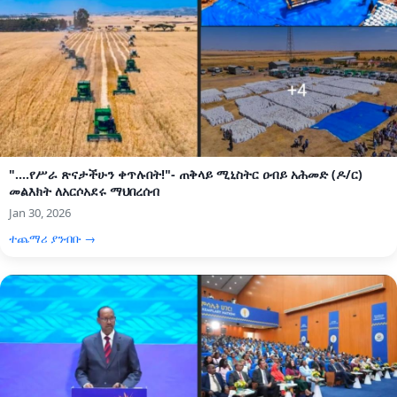
"....የሥራ ጽናታችሁን ቀጥሉበት!"- ጠቅላይ ሚኒስትር ዐብይ አሕመድ (ዶ/ር)
መልእክት ለአርሶአደሩ ማህበረሰብ
Jan 30, 2026
ተጨማሪ ያንብቡ →