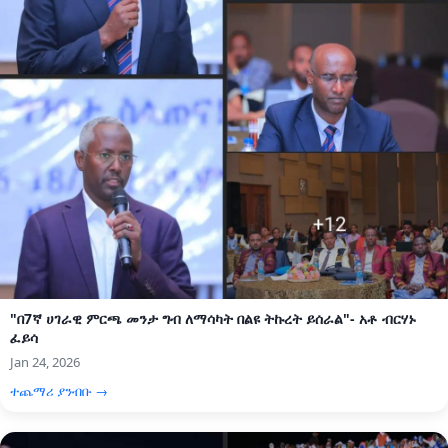
"በ7ኛ ሀገራዊ ምርጫ መንታ ግብ ለማሳካት በልዩ ትኩረት ይሰራል"- አቶ ብርሃኑ
ፈይሳ
Jan 24, 2026
ተጨማሪ ያንብቡ →