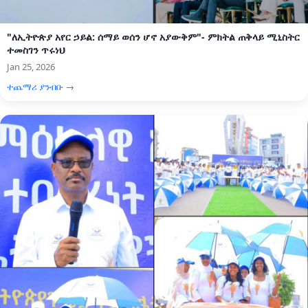
"ለኢትዮጵያ አየር ኃይል: ሰማይ ወሰን ሆኖ አያውቅም"- ምክትል ጠቅላይ ሚኒስትር
ተመስገን ጥሩነህ
Jan 25, 2026
ተጨማሪ ያንብቡ →