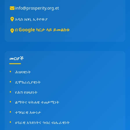
info@prosperity.org.et
አዲስ አበባ, ኢትዮጵያ
በ Google ካርታ ላይ ይመልከቱ
መርሆች
ሕዝባዊነት
ዴሞክራሲያዊነት
የሕግ የበላይነት
ልማትና ፍትሐዊ ተጠቃሚነት
ተግባራዊ እውነታ
ሀገራዊ አንድነትና ኅብረ ብሔራዊነት