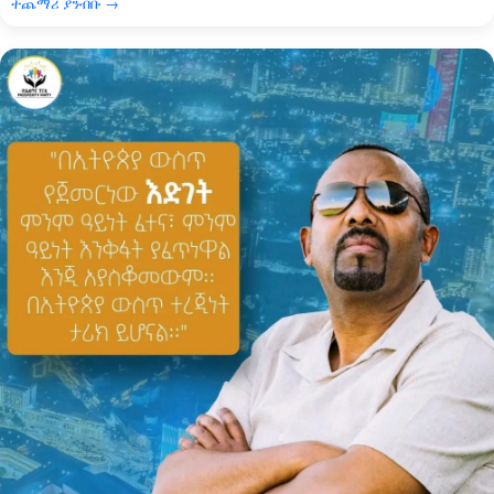
ተጨማሪ ያንብቡ →