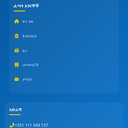
ፈጣን አገናኞች
ዋና ገጽ
ቅ/ጽ/ቤት
ዜና
መጣጥፎች
ያግኙን
አድራሻ
+251 111 543 137