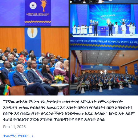
"7ኛዉ ጠቅላላ ምርጫ የኢትዮጵያን ሁለንተናዊ አሸናፊነት የምናረጋግጥበት
እንዲሆን መላዉ የብልፅግና አመራር እና አባላት በሃሳብ የበላይነት፣ በህግ አግባብነት፣
በፅናት እና በቁርጠኝነት ሀላፊነታችሁን እንድትወጡ አደራ እላለሁ" ክቡር አቶ አደም
ፋራህ የብልፅግና ፓርቲ ምክትል ፕሬዝዳንትና የዋና ጽ/ቤት ኃላፊ
Feb 11, 2026
ተጨማሪ ያንብቡ →