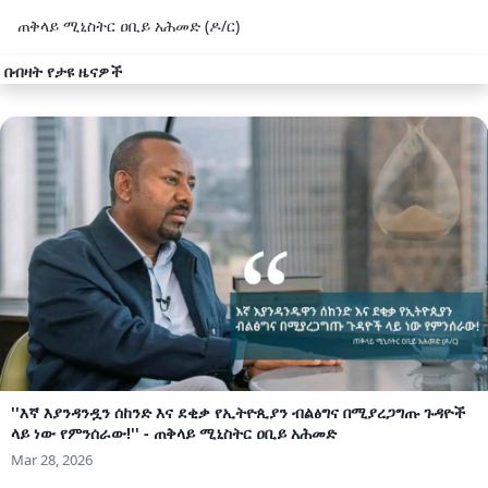
ጠቅላይ ሚኒስትር ዐቢይ አሕመድ (ዶ/ር)
በብዛት የታዩ ዜናዎች
''እኛ እያንዳንዷን ሰከንድ እና ደቂቃ የኢትዮጲያን ብልፅግና በሚያረጋግጡ ጉዳዮች
ላይ ነው የምንሰራው!'' - ጠቅላይ ሚኒስትር ዐቢይ አሕመድ
Mar 28, 2026