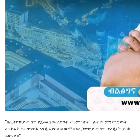
"በኢትዮጵያ ውስጥ የጀመርነው እድገት ምንም ዓይነት ፈተና፣ ምንም ዓይነት
እንቅፋት ያፈጥነዋል እንጂ አያስቆመውም። በኢትዮጵያ ውስጥ ተረጂነት ታሪክ
ይሆናል።"