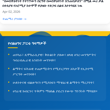
"በመስዋዕትነት የተገኘውን ስርዓት በመስዋዕትነት እንጠብቃለን" በሚል መሪ ቃል
በተለያዩ የኦሮሚያ ከተሞች የህዝቡ የድጋፍ ሰልፍ እየተካሄደ ነዉ
Apr 02, 2026
ተጨማሪ ያንብቡ →
የብልፅግና ፓርቲ ዓላማዎች
ጠንካራ፣ ዴሞክራሲያዊ፣ ቅቡልነት ያለው፣ ዘላቂ ሀገረ-መንግሥትና
ኅብረብሔራዊ አንድነት መገንባት፤
ልማትና ፍትሐዊ ተጠቃሚነትን የሚያረጋግጥ አካታች የኢኮኖሚ
ሥርዓት መገንባት፤
ሁለንተናዊ ብልጽግናን የሚያሰፍን ማኅበራዊ ልማትን ማረጋገጥ፤
ሀገራዊ ክብርንና ጥቅምን ማዕከል ያደረገ የውጭ ግንኙነት ማካሄድ፡፡