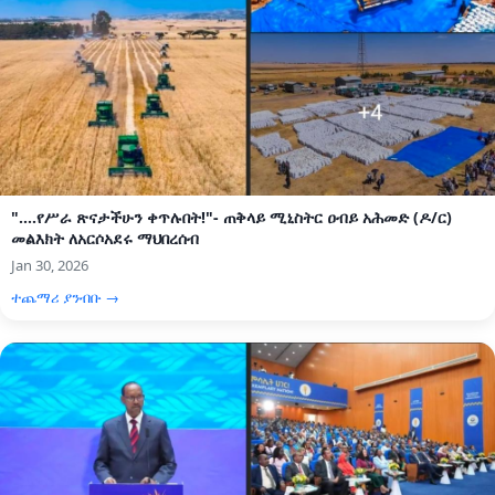
"....የሥራ ጽናታችሁን ቀጥሉበት!"- ጠቅላይ ሚኒስትር ዐብይ አሕመድ (ዶ/ር)
መልእክት ለአርሶአደሩ ማህበረሰብ
Jan 30, 2026
ተጨማሪ ያንብቡ →