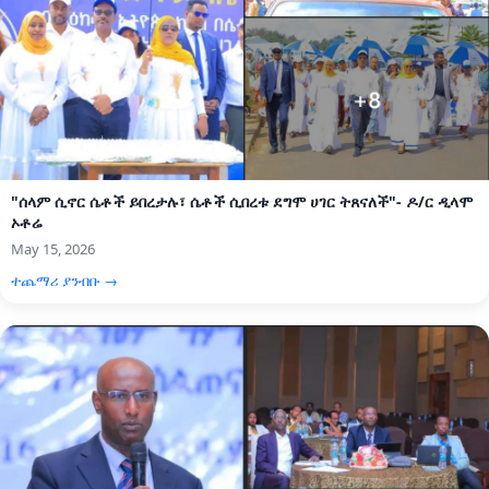
"ሰላም ሲኖር ሴቶች ይበረታሉ፣ ሴቶች ሲበረቱ ደግሞ ሀገር ትጸናለች"- ዶ/ር ዲላሞ
ኦቶሬ
May 15, 2026
ተጨማሪ ያንብቡ →