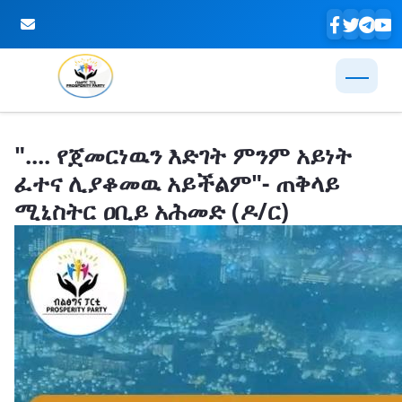
Skip to Main Content
".... የጀመርነዉን እድገት ምንም አይነት
ፈተና ሊያቆመዉ አይችልም"- ጠቅላይ
ሚኒስትር ዐቢይ አሕመድ (ዶ/ር)