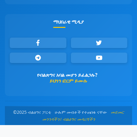
ማህበራዊ ሚዲያ
የብልጽግና አባል መሆን ይፈልጋሉ?
ይህንን ፎርም ይሙሉ
©2025 ብልፅግና ፓርቲ ሁሉም መብቶች የተጠበቁ ናቸው
መደመር
መንገዳችን፤ ብልፅግና መዳረሻችን