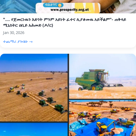
".... የጀመርነዉን እድገት ምንም አይነት ፈተና ሊያቆመዉ አይችልም"- ጠቅላይ
ሚኒስትር ዐቢይ አሕመድ (ዶ/ር)
Jan 30, 2026
ተጨማሪ ያንብቡ →