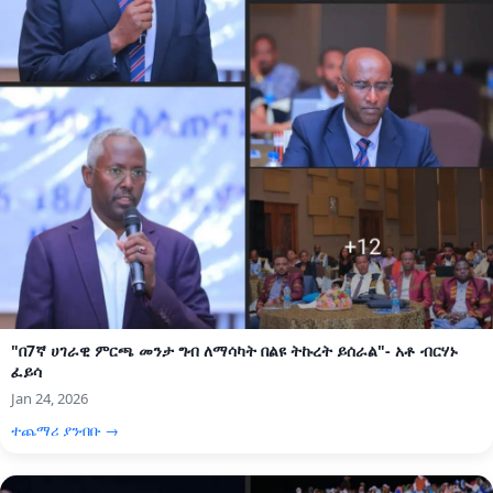
"በ7ኛ ሀገራዊ ምርጫ መንታ ግብ ለማሳካት በልዩ ትኩረት ይሰራል"- አቶ ብርሃኑ
ፈይሳ
Jan 24, 2026
ተጨማሪ ያንብቡ →