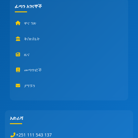
ፈጣን አገናኞች
ዋና ገጽ
ቅ/ጽ/ቤት
ዜና
መጣጥፎች
ያግኙን
አድራሻ
+251 111 543 137