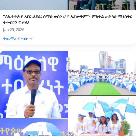
"ለኢትዮጵያ አየር ኃይል: ሰማይ ወሰን ሆኖ አያውቅም"- ምክትል ጠቅላይ ሚኒስትር
ተመስገን ጥሩነህ
Jan 25, 2026
ተጨማሪ ያንብቡ →