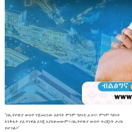
"በኢትዮጵያ ውስጥ የጀመርነው እድገት ምንም ዓይነት ፈተና፣ ምንም ዓይነት
እንቅፋት ያፈጥነዋል እንጂ አያስቆመውም። በኢትዮጵያ ውስጥ ተረጂነት ታሪክ
ይሆናል።"