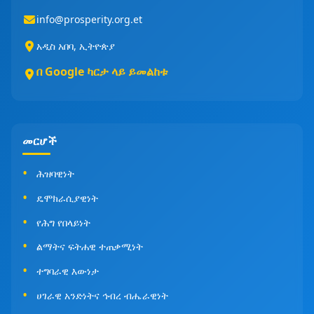
info@prosperity.org.et
አዲስ አበባ, ኢትዮጵያ
በ Google ካርታ ላይ ይመልከቱ
መርሆች
ሕዝባዊነት
ዴሞክራሲያዊነት
የሕግ የበላይነት
ልማትና ፍትሐዊ ተጠቃሚነት
ተግባራዊ እውነታ
ሀገራዊ አንድነትና ኅብረ ብሔራዊነት