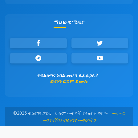
ማህበራዊ ሚዲያ
የብልጽግና አባል መሆን ይፈልጋሉ?
ይህንን ፎርም ይሙሉ
©2025 ብልፅግና ፓርቲ ሁሉም መብቶች የተጠበቁ ናቸው
መደመር
መንገዳችን፤ ብልፅግና መዳረሻችን