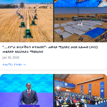
"....የሥራ ጽናታችሁን ቀጥሉበት!"- ጠቅላይ ሚኒስትር ዐብይ አሕመድ (ዶ/ር)
መልእክት ለአርሶአደሩ ማህበረሰብ
Jan 30, 2026
ተጨማሪ ያንብቡ →