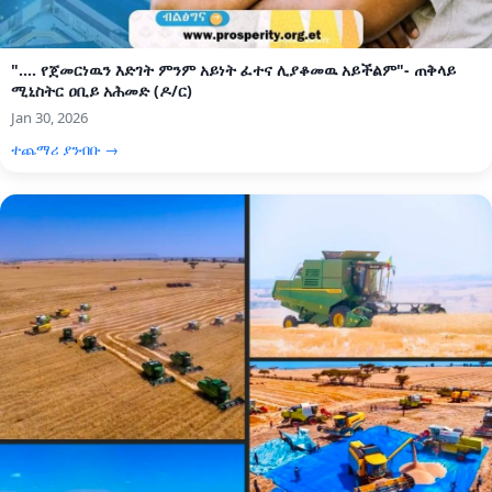
".... የጀመርነዉን እድገት ምንም አይነት ፈተና ሊያቆመዉ አይችልም"- ጠቅላይ
ሚኒስትር ዐቢይ አሕመድ (ዶ/ር)
Jan 30, 2026
ተጨማሪ ያንብቡ →