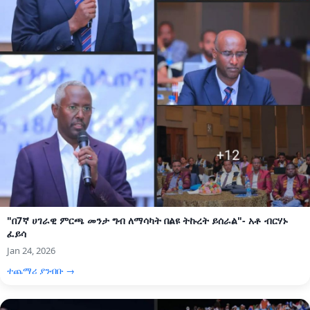
"በ7ኛ ሀገራዊ ምርጫ መንታ ግብ ለማሳካት በልዩ ትኩረት ይሰራል"- አቶ ብርሃኑ
ፈይሳ
Jan 24, 2026
ተጨማሪ ያንብቡ →