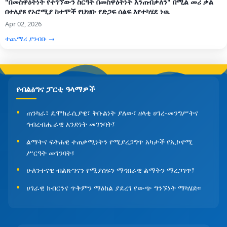
"በመስዋዕትነት የተገኘውን ስርዓት በመስዋዕትነት እንጠብቃለን" በሚል መሪ ቃል
በተለያዩ የኦሮሚያ ከተሞች የህዝቡ የድጋፍ ሰልፍ እየተካሄደ ነዉ
Apr 02, 2026
ተጨማሪ ያንብቡ →
የብልፅግና ፓርቲ ዓላማዎች
ጠንካራ፣ ዴሞክራሲያዊ፣ ቅቡልነት ያለው፣ ዘላቂ ሀገረ-መንግሥትና
ኅብረብሔራዊ አንድነት መገንባት፤
ልማትና ፍትሐዊ ተጠቃሚነትን የሚያረጋግጥ አካታች የኢኮኖሚ
ሥርዓት መገንባት፤
ሁለንተናዊ ብልጽግናን የሚያሰፍን ማኅበራዊ ልማትን ማረጋገጥ፤
ሀገራዊ ክብርንና ጥቅምን ማዕከል ያደረገ የውጭ ግንኙነት ማካሄድ፡፡