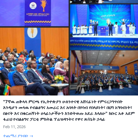
"7ኛዉ ጠቅላላ ምርጫ የኢትዮጵያን ሁለንተናዊ አሸናፊነት የምናረጋግጥበት
እንዲሆን መላዉ የብልፅግና አመራር እና አባላት በሃሳብ የበላይነት፣ በህግ አግባብነት፣
በፅናት እና በቁርጠኝነት ሀላፊነታችሁን እንድትወጡ አደራ እላለሁ" ክቡር አቶ አደም
ፋራህ የብልፅግና ፓርቲ ምክትል ፕሬዝዳንትና የዋና ጽ/ቤት ኃላፊ
Feb 11, 2026
ተጨማሪ ያንብቡ →