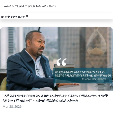
ጠቅላይ ሚኒስትር ዐቢይ አሕመድ (ዶ/ር)
በብዛት የታዩ ዜናዎች
''እኛ እያንዳንዷን ሰከንድ እና ደቂቃ የኢትዮጲያን ብልፅግና በሚያረጋግጡ ጉዳዮች
ላይ ነው የምንሰራው!'' - ጠቅላይ ሚኒስትር ዐቢይ አሕመድ
Mar 28, 2026