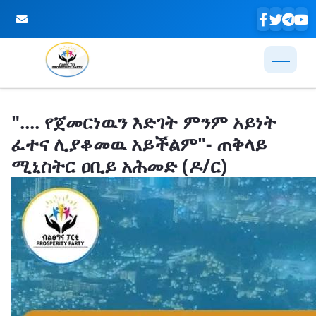
Skip to Main Content
".... የጀመርነዉን እድገት ምንም አይነት
ፈተና ሊያቆመዉ አይችልም"- ጠቅላይ
ሚኒስትር ዐቢይ አሕመድ (ዶ/ር)