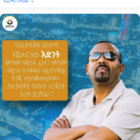
ተጨማሪ ያንብቡ →