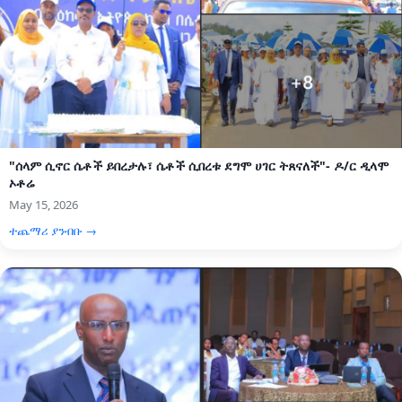
"ሰላም ሲኖር ሴቶች ይበረታሉ፣ ሴቶች ሲበረቱ ደግሞ ሀገር ትጸናለች"- ዶ/ር ዲላሞ
ኦቶሬ
May 15, 2026
ተጨማሪ ያንብቡ →