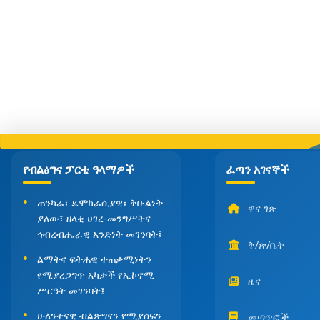
የብልፅግና ፓርቲ ዓላማዎች
ፈጣን አገናኞች
ጠንካራ፣ ዴሞክራሲያዊ፣ ቅቡልነት
ዋና ገጽ
ያለው፣ ዘላቂ ሀገረ-መንግሥትና
ኅብረብሔራዊ አንድነት መገንባት፤
ቅ/ጽ/ቤት
ልማትና ፍትሐዊ ተጠቃሚነትን
የሚያረጋግጥ አካታች የኢኮኖሚ
ዜና
ሥርዓት መገንባት፤
ሁለንተናዊ ብልጽግናን የሚያሰፍን
መጣጥፎች