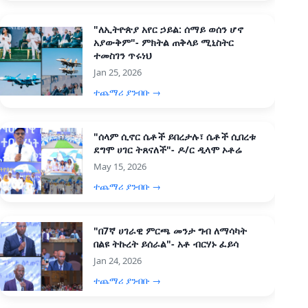
"ለኢትዮጵያ አየር ኃይል: ሰማይ ወሰን ሆኖ
አያውቅም"- ምክትል ጠቅላይ ሚኒስትር
ተመስገን ጥሩነህ
Jan 25, 2026
ተጨማሪ ያንብቡ →
"ሰላም ሲኖር ሴቶች ይበረታሉ፣ ሴቶች ሲበረቱ
ደግሞ ሀገር ትጸናለች"- ዶ/ር ዲላሞ ኦቶሬ
May 15, 2026
ተጨማሪ ያንብቡ →
"በ7ኛ ሀገራዊ ምርጫ መንታ ግብ ለማሳካት
በልዩ ትኩረት ይሰራል"- አቶ ብርሃኑ ፈይሳ
Jan 24, 2026
ተጨማሪ ያንብቡ →