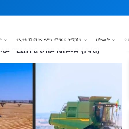
ች
የኢንስፔክሽንና የሥነ-ምግባር ኮሚሽን
ህትመት
ጉ
ቅላይ ሚኒስትር ዐብይ አሕመድ (ዶ/ር)