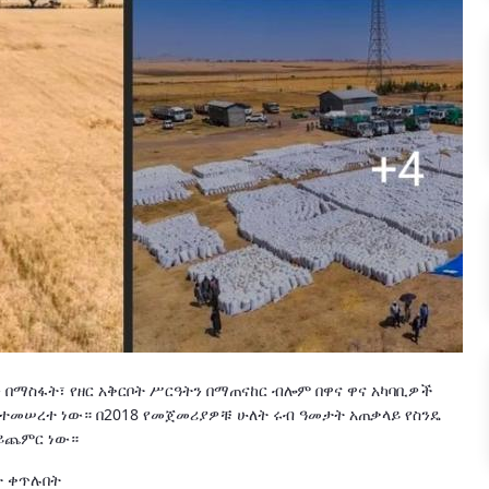
በማስፋት፣ የዘር አቅርቦት ሥርዓትን በማጠናከር ብሎም በዋና ዋና አካባቢዎች
ይ የተመሠረተ ነው። በ2018 የመጀመሪያዎቹ ሁለት ሩብ ዓመታት አጠቃላይ የስንዴ
ሳይጨምር ነው።
ት ቀጥሉበት