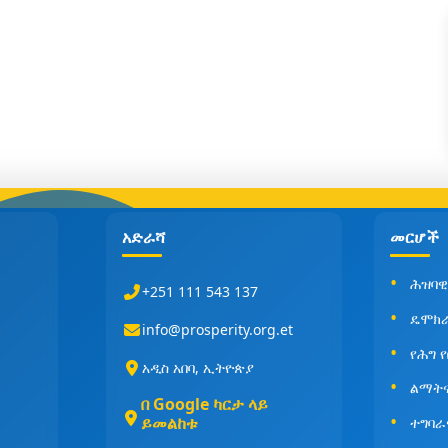
አድራሻ
መርሆች
ሕዝባዊ
+251 111 543 137
ዴሞክ
info@prosperity.org.et
የሕግ 
አዲስ አበባ, ኢትዮጵያ
ልማት
በ Google ካርታ ላይ
ይመልከቱ
ተግባራ