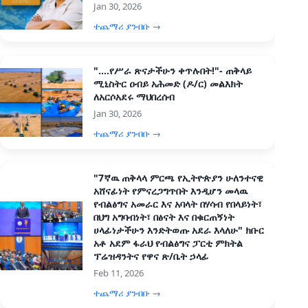
Jan 30, 2026
ተጨማሪ ያንብቡ →
"....የሥራ ጽናታችሁን ቀጥሉበት!"- ጠቅላይ
ሚኒስትር ዐብይ አሕመድ (ዶ/ር) መልእክት
ለአርሶአደሩ ማህበረሰብ
Jan 30, 2026
ተጨማሪ ያንብቡ →
"7ኛዉ ጠቅላላ ምርጫ የኢትዮጵያን ሁለንተናዊ
አሸናፊነት የምናረጋግጥበት እንዲሆን መላዉ
የብልፅግና አመራር እና አባላት በሃሳብ የበላይነት፣
በህግ አግባብነት፣ በፅናት እና በቁርጠኝነት
ሀላፊነታችሁን እንድትወጡ አደራ እላለሁ" ክቡር
አቶ አደም ፋራህ የብልፅግና ፓርቲ ምክትል
ፕሬዝዳንትና የዋና ጽ/ቤት ኃላፊ
Feb 11, 2026
ተጨማሪ ያንብቡ →