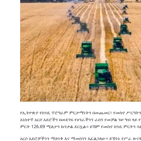
የኢትዮጵያ የስንዴ ፕሮግራም ምርታማነትን በመጨመር፣ የመስኖ ሥርዓትን 
አነስተኛ አርሶ አደሮችን በመደገፍ የሀገራችንን ራስን የመቻል ጉዞ ግብ ላ
ምርት 126.69 ሚሊዮን ኩንታል ደርሷል። ይኽም የመስኖ ስንዴ ምርትን 
አርሶ አደሮቻችንን ማድነቅ እና ማመስገን እፈልጋለሁ። ይኽንኑ የሥራ ጽና