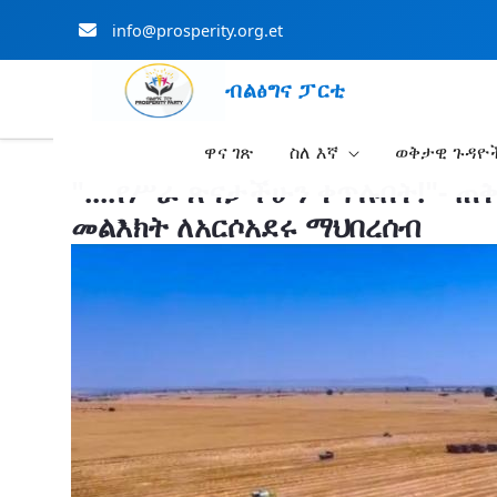
info@prosperity.org.et
ብልፅግና ፓርቲ
ዋና ገጽ
ስለ እኛ
ወቅታዊ ጉዳዮ
Skip to Main Content
"....የሥራ ጽናታችሁን ቀጥሉበት!"- ጠ
መልእክት ለአርሶአደሩ ማህበረሰብ