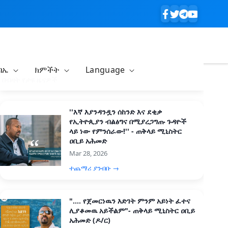
ባኤ
ክምችት
Language
በብዛት የታዩ ዜናዎች
''እኛ እያንዳንዷን ሰከንድ እና ደቂቃ
የኢትዮጲያን ብልፅግና በሚያረጋግጡ ጉዳዮች
ላይ ነው የምንሰራው!'' - ጠቅላይ ሚኒስትር
ዐቢይ አሕመድ
Mar 28, 2026
ተጨማሪ ያንብቡ →
".... የጀመርነዉን እድገት ምንም አይነት ፈተና
ሊያቆመዉ አይችልም"- ጠቅላይ ሚኒስትር ዐቢይ
አሕመድ (ዶ/ር)