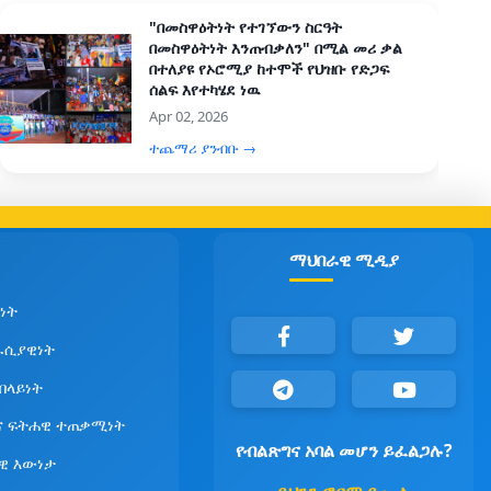
"በመስዋዕትነት የተገኘውን ስርዓት
በመስዋዕትነት እንጠብቃለን" በሚል መሪ ቃል
በተለያዩ የኦሮሚያ ከተሞች የህዝቡ የድጋፍ
ሰልፍ እየተካሄደ ነዉ
Apr 02, 2026
ተጨማሪ ያንብቡ →
ማህበራዊ ሚዲያ
ነት
ራሲያዊነት
የበላይነት
ና ፍትሐዊ ተጠቃሚነት
የብልጽግና አባል መሆን ይፈልጋሉ?
ዊ እውነታ