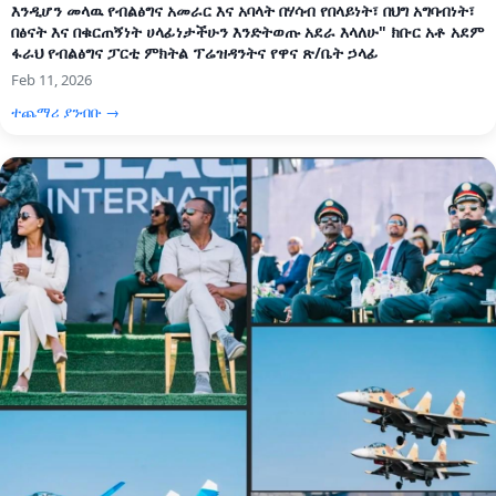
እንዲሆን መላዉ የብልፅግና አመራር እና አባላት በሃሳብ የበላይነት፣ በህግ አግባብነት፣
በፅናት እና በቁርጠኝነት ሀላፊነታችሁን እንድትወጡ አደራ እላለሁ" ክቡር አቶ አደም
ፋራህ የብልፅግና ፓርቲ ምክትል ፕሬዝዳንትና የዋና ጽ/ቤት ኃላፊ
Feb 11, 2026
ተጨማሪ ያንብቡ →