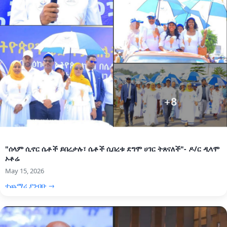
"ሰላም ሲኖር ሴቶች ይበረታሉ፣ ሴቶች ሲበረቱ ደግሞ ሀገር ትጸናለች"- ዶ/ር ዲላሞ
ኦቶሬ
May 15, 2026
ተጨማሪ ያንብቡ →