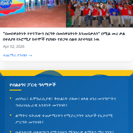
"በመስዋዕትነት የተገኘውን ስርዓት በመስዋዕትነት እንጠብቃለን" በሚል መሪ ቃል
በተለያዩ የኦሮሚያ ከተሞች የህዝቡ የድጋፍ ሰልፍ እየተካሄደ ነዉ
Apr 02, 2026
ተጨማሪ ያንብቡ →
የብልፅግና ፓርቲ ዓላማዎች
ጠንካራ፣ ዴሞክራሲያዊ፣ ቅቡልነት ያለው፣ ዘላቂ ሀገረ-መንግሥትና
ኅብረብሔራዊ አንድነት መገንባት፤
ልማትና ፍትሐዊ ተጠቃሚነትን የሚያረጋግጥ አካታች የኢኮኖሚ
ሥርዓት መገንባት፤
ሁለንተናዊ ብልጽግናን የሚያሰፍን ማኅበራዊ ልማትን ማረጋገጥ፤