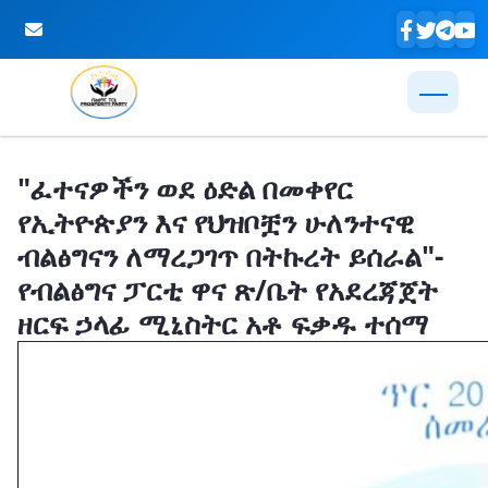
Skip to Main Content
"ፈተናዎችን ወደ ዕድል በመቀየር
የኢትዮጵያን እና የህዝቦቿን ሁለንተናዊ
ብልፅግናን ለማረጋገጥ በትኩረት ይሰራል"-
የብልፅግና ፓርቲ ዋና ጽ/ቤት የአደረጃጀት
ዘርፍ ኃላፊ ሚኒስትር አቶ ፍቃዱ ተሰማ