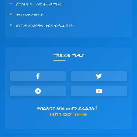
ልማትና ፍትሐዊ ተጠቃሚነት
ተግባራዊ እውነታ
ሀገራዊ አንድነትና ኅብረ ብሔራዊነት
ማህበራዊ ሚዲያ
የብልጽግና አባል መሆን ይፈልጋሉ?
ይህንን ፎርም ይሙሉ