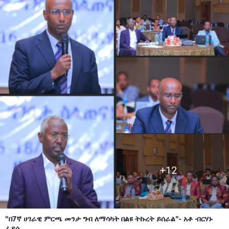
"በ7ኛ ሀገራዊ ምርጫ መንታ ግብ ለማሳካት በልዩ ትኩረት ይሰራል"- አቶ ብርሃኑ
ፈይሳ