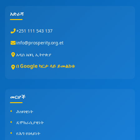
አድራሻ
+251 111 543 137
info@prosperity.org.et
አዲስ አበባ, ኢትዮጵያ
በ Google ካርታ ላይ ይመልከቱ
መርሆች
ሕዝባዊነት
ዴሞክራሲያዊነት
የሕግ የበላይነት