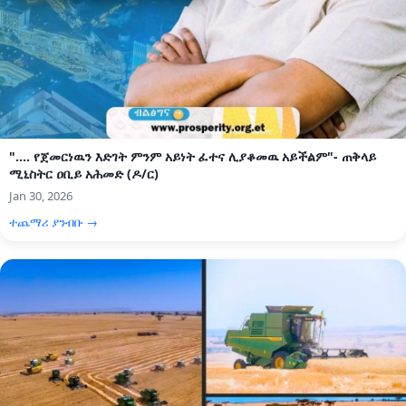
".... የጀመርነዉን እድገት ምንም አይነት ፈተና ሊያቆመዉ አይችልም"- ጠቅላይ
ሚኒስትር ዐቢይ አሕመድ (ዶ/ር)
Jan 30, 2026
ተጨማሪ ያንብቡ →