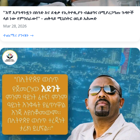
''እኛ እያንዳንዷን ሰከንድ እና ደቂቃ የኢትዮጲያን ብልፅግና በሚያረጋግጡ ጉዳዮች
ላይ ነው የምንሰራው!'' - ጠቅላይ ሚኒስትር ዐቢይ አሕመድ
Mar 28, 2026
ተጨማሪ ያንብቡ →