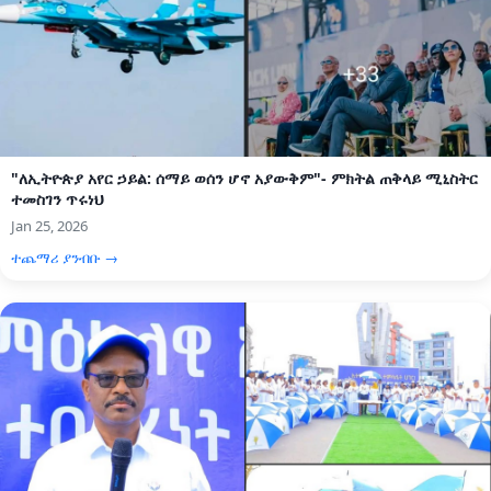
"ለኢትዮጵያ አየር ኃይል: ሰማይ ወሰን ሆኖ አያውቅም"- ምክትል ጠቅላይ ሚኒስትር
ተመስገን ጥሩነህ
Jan 25, 2026
ተጨማሪ ያንብቡ →