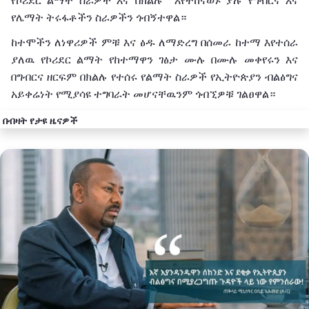
የኮሪደር ልማት ስራዎች እና በክልሉ እየተከናወኑ ያሉ የግብርና እና
የሌማት ትሩፋቶችን ስራዎችን ጎብኝተዋል።
ከተሞችን ለነዋሪዎች ምቹ እና ፅዱ ለማድረግ በሰመራ ከተማ እየተሰራ
ያለዉ የኮሪደር ልማት የከተማዋን ገፅታ ሙሉ በሙሉ መቀየሩን እና
በግብርና ዘርፍም በክልሉ የተሰሩ የልማት ስራዎች የኢትዮጵያን ብልፅግና
አይቀሬነት የሚያሳዩ ተግባራት መሆናቸዉንም ጎብኚዎቹ ገልፀዋል።
በብዛት የታዩ ዜናዎች