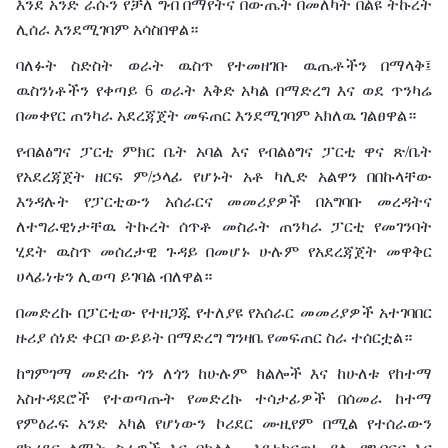
እንደ አንድ ራሱን የቻለ ግብ በማየትና በውጤት በመለካት በልዩ ትኩረት
ሊሰራ እንደሚገባም አሳስበዋል።
ባለፉት ስድስት ወራት ዉስጥ የተመዘገቡ ዉጤቶችን በማላቅ፤
ዉስንነቶችን የቀጣይ 6 ወራት እቅድ አካል በማድረግ እና ወደ ጥንካሬ
በመቀየር ጠንካራ አደረጃጀት መፍጠር እንደሚገባም አክለዉ ገልፀዋል።
የብልፅግና ፓርቲ ምክር ቤት አባል እና የብልፅግና ፓርቲ ዋና ጽ/ቤት
የአደረጃጀት ዘርፍ ም/ኃላፊ የሆኑት አቶ ካሊድ አልዋን በበኩላቸው
እንዳሉት የፓርቲውን አሰራርና መመሪያዎች በአግባቡ መረዳትና
ለተግራዊነታቸዉ ትኩረት ሰጥቶ መስራት ጠንካራ ፓርቲ የመገንባት
ሂደት ዉስጥ መሰረታዊ ጉዳይ በመሆኑ ሁሉም የአደረጃጀት መዋቅር
ሀላፊነቱን ሊወጣ ይገባል ብለዋል።
በመድረኩ በፓርቲው የተዘጋጁ የተለያዩ የአሰራር መመሪያዎች አተገባበር
ዙሪያ ሰነድ ቀርቦ ውይይት በማድረግ ግንዛቤ የመፍጠር ስራ ተሰርቷል።
ከግምገማ መድረኩ ጎን ለጎን ከሁሉም ክልሎች እና ከሁለቱ የከተማ
አስተዳደሮች የተወጣጡት የመድረኩ ተሳታፊዎች በሰመራ ከተማ
የምዕራፍ አንድ አካል የሆነውን ኮሪደር ሙዚየም በሚል የተሰራውን