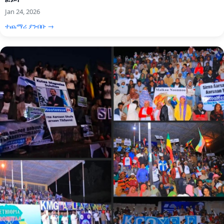
Jan 24, 2026
ተጨማሪ ያንብቡ →