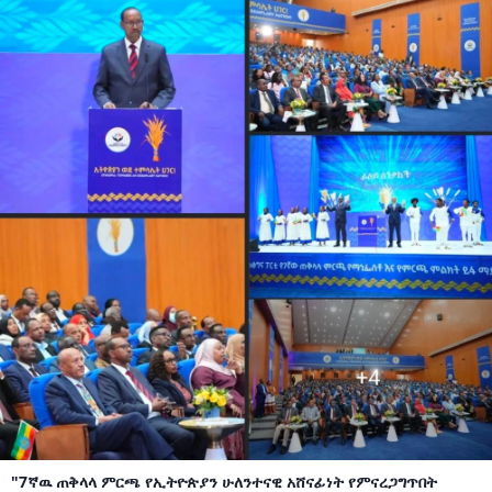
"7ኛዉ ጠቅላላ ምርጫ የኢትዮጵያን ሁለንተናዊ አሸናፊነት የምናረጋግጥበት