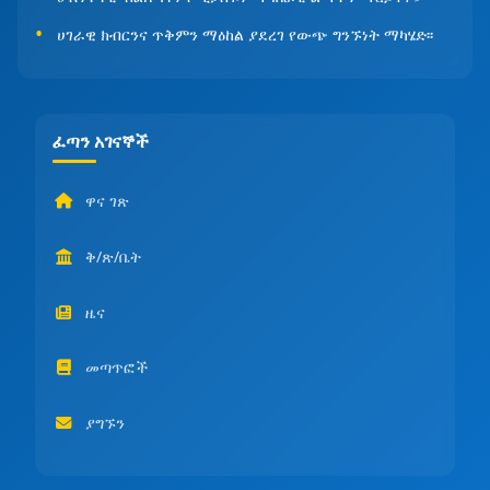
ሀገራዊ ክብርንና ጥቅምን ማዕከል ያደረገ የውጭ ግንኙነት ማካሄድ፡፡
ፈጣን አገናኞች
ዋና ገጽ
ቅ/ጽ/ቤት
ዜና
መጣጥፎች
ያግኙን