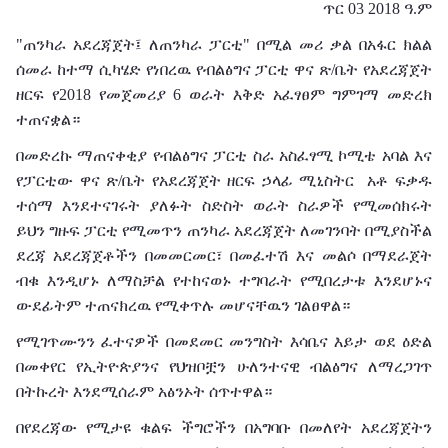
ጥር 03 2018 ዓ.ም
"ጠንካራ አደረጃጀት፤ ለጠንካራ ፓርቲ" በሚል መሪ ቃል በአፋር ክልል
ሰመራ ከተማ ሲካሄድ የነበረዉ የብልፅግና ፓርቲ ዋና ጽ/ቤት የአደረጃጀት
ዘርፍ የ2018 የመጀመሪያ 6 ወራት እቅድ አፈፃፀም ግምገማ መድረክ
ተጠናቋል።
በመድረኩ ማጠናቀቂያ የብልፅግና ፓርቲ ስራ አስፈፃሚ ኮሚቴ አባል እና
የፓርቲው ዋና ጽ/ቤት የአደረጃጀት ዘርፍ ኃላፊ ሚኒስትር አቶ ፍቃዱ
ተሰማ እንደተናገሩት ያለፉት ስድስት ወራት ስራዎች የሚመሰክሩት
ይህን ግዙፍ ፓርቲ የሚመጥን ጠንካራ አደረጃጀት ለመገንባት በሚያስችል
ደረጃ አደረጃጀቶችን በመመርመር፣ በመፈተሽ እና መልሶ በማደራጀት
ብቁ እንዲሆኑ ለማስቻል የተከናወኑ ተግባራት የሚበረታቱ እንደሆኑና
ውደፊትም ተጠናክረዉ የሚቀጥሉ መሆናቸዉን ገልፀዋል።
የሚገጥሙንን ፈተናዎች በመደመር መንግስት እሳቤና እይታ ወደ ዕድል
በመቀየር የኢትዮጵያንና የህዝቦቿን ሁለንተናዊ ብልፅግና ለማረጋገጥ
በትኩረት እንደሚሰራም አፅንኦት ሰጥተዋል።
በየደረጃው የሚታዩ ቁልፍ ችግሮችን በአግባቡ በመለየት አደረጃጀትን