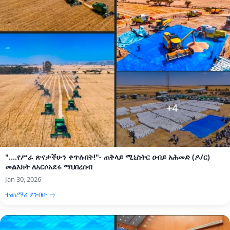
"....የሥራ ጽናታችሁን ቀጥሉበት!"- ጠቅላይ ሚኒስትር ዐብይ አሕመድ (ዶ/ር)
መልእክት ለአርሶአደሩ ማህበረሰብ
Jan 30, 2026
ተጨማሪ ያንብቡ →