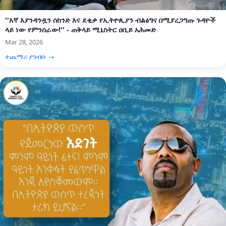
''እኛ እያንዳንዷን ሰከንድ እና ደቂቃ የኢትዮጲያን ብልፅግና በሚያረጋግጡ ጉዳዮች
ላይ ነው የምንሰራው!'' - ጠቅላይ ሚኒስትር ዐቢይ አሕመድ
Mar 28, 2026
ተጨማሪ ያንብቡ →