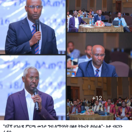
"በ7ኛ ሀገራዊ ምርጫ መንታ ግብ ለማሳካት በልዩ ትኩረት ይሰራል"- አቶ ብርሃኑ
ፈይሳ