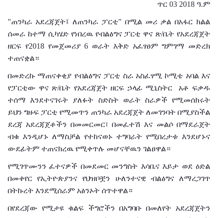
ጥር 03 2018 ዓ.ም
"ጠንካራ አደረጃጀት፤ ለጠንካራ ፓርቲ" በሚል መሪ ቃል በአፋር ክልል
ሰመራ ከተማ ሲካሄድ የነበረዉ የብልፅግና ፓርቲ ዋና ጽ/ቤት የአደረጃጀት
ዘርፍ የ2018 የመጀመሪያ 6 ወራት እቅድ አፈፃፀም ግምገማ መድረክ
ተጠናቋል።
በመድረኩ ማጠናቀቂያ የብልፅግና ፓርቲ ስራ አስፈፃሚ ኮሚቴ አባል እና
የፓርቲው ዋና ጽ/ቤት የአደረጃጀት ዘርፍ ኃላፊ ሚኒስትር አቶ ፍቃዱ
ተሰማ እንደተናገሩት ያለፉት ስድስት ወራት ስራዎች የሚመሰክሩት
ይህን ግዙፍ ፓርቲ የሚመጥን ጠንካራ አደረጃጀት ለመገንባት በሚያስችል
ደረጃ አደረጃጀቶችን በመመርመር፣ በመፈተሽ እና መልሶ በማደራጀት
ብቁ እንዲሆኑ ለማስቻል የተከናወኑ ተግባራት የሚበረታቱ እንደሆኑና
ውደፊትም ተጠናክረዉ የሚቀጥሉ መሆናቸዉን ገልፀዋል።
የሚገጥሙንን ፈተናዎች በመደመር መንግስት እሳቤና እይታ ወደ ዕድል
በመቀየር የኢትዮጵያንና የህዝቦቿን ሁለንተናዊ ብልፅግና ለማረጋገጥ
በትኩረት እንደሚሰራም አፅንኦት ሰጥተዋል።
በየደረጃው የሚታዩ ቁልፍ ችግሮችን በአግባቡ በመለየት አደረጃጀትን