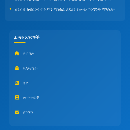
ሀገራዊ ክብርንና ጥቅምን ማዕከል ያደረገ የውጭ ግንኙነት ማካሄድ፡፡
ፈጣን አገናኞች
ዋና ገጽ
ቅ/ጽ/ቤት
ዜና
መጣጥፎች
ያግኙን