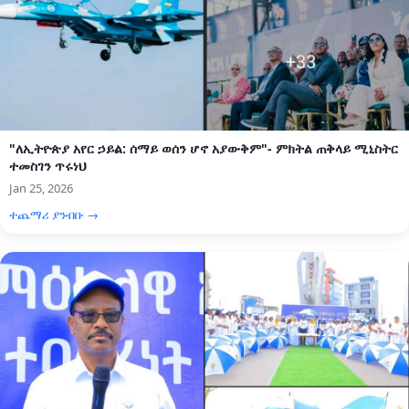
"ለኢትዮጵያ አየር ኃይል: ሰማይ ወሰን ሆኖ አያውቅም"- ምክትል ጠቅላይ ሚኒስትር
ተመስገን ጥሩነህ
Jan 25, 2026
ተጨማሪ ያንብቡ →