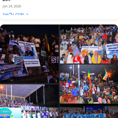
Jan 24, 2026
ተጨማሪ ያንብቡ →