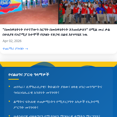
"በመስዋዕትነት የተገኘውን ስርዓት በመስዋዕትነት እንጠብቃለን" በሚል መሪ ቃል
በተለያዩ የኦሮሚያ ከተሞች የህዝቡ የድጋፍ ሰልፍ እየተካሄደ ነዉ
Apr 02, 2026
ተጨማሪ ያንብቡ →
የብልፅግና ፓርቲ ዓላማዎች
ጠንካራ፣ ዴሞክራሲያዊ፣ ቅቡልነት ያለው፣ ዘላቂ ሀገረ-መንግሥትና
ኅብረብሔራዊ አንድነት መገንባት፤
ልማትና ፍትሐዊ ተጠቃሚነትን የሚያረጋግጥ አካታች የኢኮኖሚ
ሥርዓት መገንባት፤
ሁለንተናዊ ብልጽግናን የሚያሰፍን ማኅበራዊ ልማትን ማረጋገጥ፤