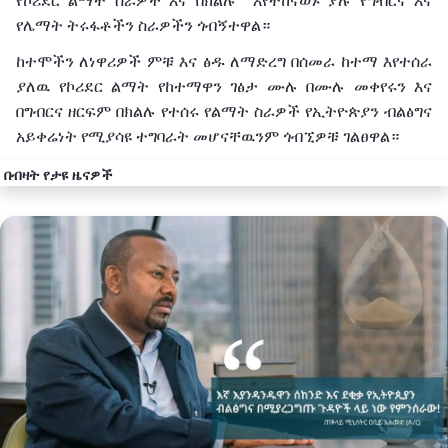
የኮሪደር ልማት ስራዎች እና በክልሉ እየተከናወኑ ያሉ የግብርና እና
የሌማት ትሩፋቶችን ስራዎችን ጎብኝተዋል።
ከተሞችን ለነዋሪዎች ምቹ እና ፅዱ ለማድረግ በሰመራ ከተማ እየተሰራ
ያለዉ የኮሪደር ልማት የከተማዋን ገፅታ ሙሉ በሙሉ መቀየሩን እና
በግብርና ዘርፍም በክልሉ የተሰሩ የልማት ስራዎች የኢትዮጵያን ብልፅግና
አይቀሬነት የሚያሳዩ ተግባራት መሆናቸዉንም ጎብኚዎቹ ገልፀዋል።
በብዛት የታዩ ዜናዎች