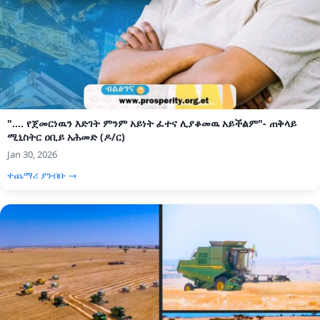
".... የጀመርነዉን እድገት ምንም አይነት ፈተና ሊያቆመዉ አይችልም"- ጠቅላይ
ሚኒስትር ዐቢይ አሕመድ (ዶ/ር)
Jan 30, 2026
ተጨማሪ ያንብቡ →