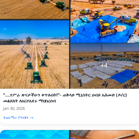
"....የሥራ ጽናታችሁን ቀጥሉበት!"- ጠቅላይ ሚኒስትር ዐብይ አሕመድ (ዶ/ር)
መልእክት ለአርሶአደሩ ማህበረሰብ
Jan 30, 2026
ተጨማሪ ያንብቡ →