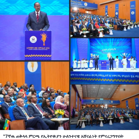
"7ኛዉ ጠቅላላ ምርጫ የኢትዮጵያን ሁለንተናዊ አሸናፊነት የምናረጋግጥበት