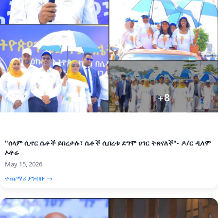
"ሰላም ሲኖር ሴቶች ይበረታሉ፣ ሴቶች ሲበረቱ ደግሞ ሀገር ትጸናለች"- ዶ/ር ዲላሞ
ኦቶሬ
May 15, 2026
ተጨማሪ ያንብቡ →