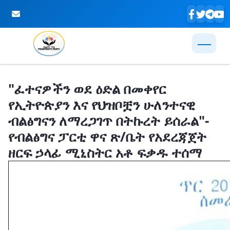
Skip to Main Content
"ፈተናዎችን ወደ ዕድል በመቀየር
የኢትዮጵያን እና የህዝቦቿን ሁለንተናዊ
ብልፅግናን ለማረጋገጥ በትኩረት ይሰራል"-
የብልፅግና ፓርቲ ዋና ጽ/ቤት የአደረጃጀት
ዘርፍ ኃላፊ ሚኒስትር አቶ ፍቃዱ ተሰማ