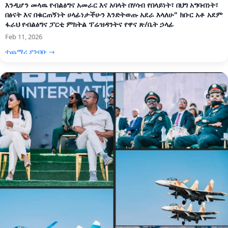
እንዲሆን መላዉ የብልፅግና አመራር እና አባላት በሃሳብ የበላይነት፣ በህግ አግባብነት፣
በፅናት እና በቁርጠኝነት ሀላፊነታችሁን እንድትወጡ አደራ እላለሁ" ክቡር አቶ አደም
ፋራህ የብልፅግና ፓርቲ ምክትል ፕሬዝዳንትና የዋና ጽ/ቤት ኃላፊ
Feb 11, 2026
ተጨማሪ ያንብቡ →