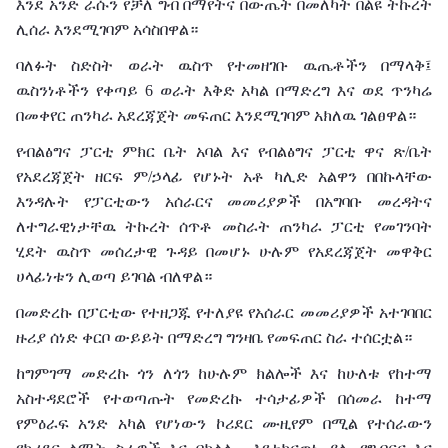
እንደ አንድ ራሱን የቻለ ግብ በማየትና በውጤት በመለካት በልዩ ትኩረት
ሊሰራ እንደሚገባም አሳስበዋል።
ባለፉት ስድስት ወራት ዉስጥ የተመዘገቡ ዉጤቶችን በማላቅ፤
ዉስንነቶችን የቀጣይ 6 ወራት እቅድ አካል በማድረግ እና ወደ ጥንካሬ
በመቀየር ጠንካራ አደረጃጀት መፍጠር እንደሚገባም አክለዉ ገልፀዋል።
የብልፅግና ፓርቲ ምክር ቤት አባል እና የብልፅግና ፓርቲ ዋና ጽ/ቤት
የአደረጃጀት ዘርፍ ም/ኃላፊ የሆኑት አቶ ካሊድ አልዋን በበኩላቸው
እንዳሉት የፓርቲውን አሰራርና መመሪያዎች በአግባቡ መረዳትና
ለተግራዊነታቸዉ ትኩረት ሰጥቶ መስራት ጠንካራ ፓርቲ የመገንባት
ሂደት ዉስጥ መሰረታዊ ጉዳይ በመሆኑ ሁሉም የአደረጃጀት መዋቅር
ሀላፊነቱን ሊወጣ ይገባል ብለዋል።
በመድረኩ በፓርቲው የተዘጋጁ የተለያዩ የአሰራር መመሪያዎች አተገባበር
ዙሪያ ሰነድ ቀርቦ ውይይት በማድረግ ግንዛቤ የመፍጠር ስራ ተሰርቷል።
ከግምገማ መድረኩ ጎን ለጎን ከሁሉም ክልሎች እና ከሁለቱ የከተማ
አስተዳደሮች የተወጣጡት የመድረኩ ተሳታፊዎች በሰመራ ከተማ
የምዕራፍ አንድ አካል የሆነውን ኮሪደር ሙዚየም በሚል የተሰራውን