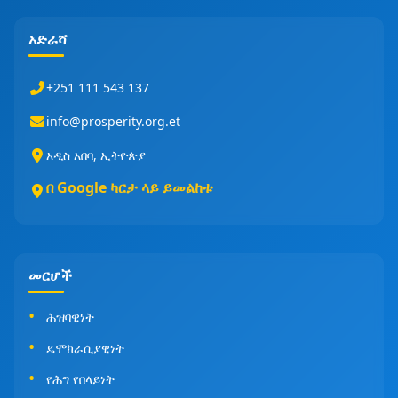
አድራሻ
+251 111 543 137
info@prosperity.org.et
አዲስ አበባ, ኢትዮጵያ
በ Google ካርታ ላይ ይመልከቱ
መርሆች
ሕዝባዊነት
ዴሞክራሲያዊነት
የሕግ የበላይነት