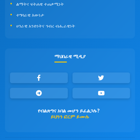
ልማትና ፍትሐዊ ተጠቃሚነት
ተግባራዊ እውነታ
ሀገራዊ አንድነትና ኅብረ ብሔራዊነት
ማህበራዊ ሚዲያ
የብልጽግና አባል መሆን ይፈልጋሉ?
ይህንን ፎርም ይሙሉ