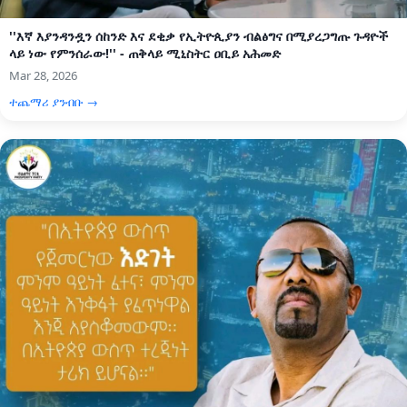
''እኛ እያንዳንዷን ሰከንድ እና ደቂቃ የኢትዮጲያን ብልፅግና በሚያረጋግጡ ጉዳዮች
ላይ ነው የምንሰራው!'' - ጠቅላይ ሚኒስትር ዐቢይ አሕመድ
Mar 28, 2026
ተጨማሪ ያንብቡ →