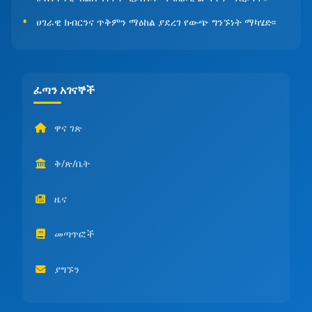
ሀገራዊ ክብርንና ጥቅምን ማዕከል ያደረገ የውጭ ግንኙነት ማካሄድ፡፡
ፈጣን አገናኞች
ዋና ገጽ
ቅ/ጽ/ቤት
ዜና
መጣጥፎች
ያግኙን