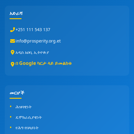
አድራሻ
+251 111 543 137
info@prosperity.org.et
አዲስ አበባ, ኢትዮጵያ
በ Google ካርታ ላይ ይመልከቱ
መርሆች
ሕዝባዊነት
ዴሞክራሲያዊነት
የሕግ የበላይነት