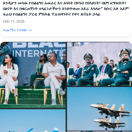
እንዲሆን መላዉ የብልፅግና አመራር እና አባላት በሃሳብ የበላይነት፣ በህግ አግባብነት፣
በፅናት እና በቁርጠኝነት ሀላፊነታችሁን እንድትወጡ አደራ እላለሁ" ክቡር አቶ አደም
ፋራህ የብልፅግና ፓርቲ ምክትል ፕሬዝዳንትና የዋና ጽ/ቤት ኃላፊ
Feb 11, 2026
ተጨማሪ ያንብቡ →