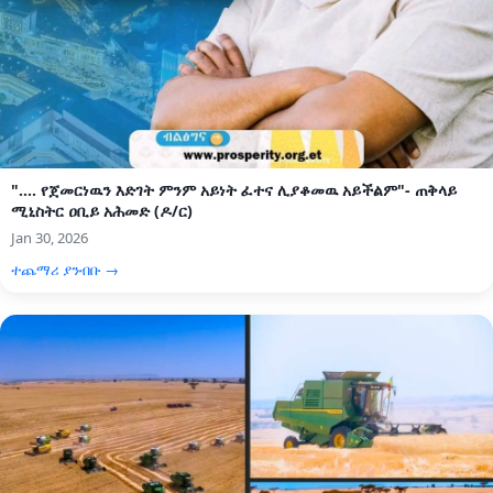
".... የጀመርነዉን እድገት ምንም አይነት ፈተና ሊያቆመዉ አይችልም"- ጠቅላይ
ሚኒስትር ዐቢይ አሕመድ (ዶ/ር)
Jan 30, 2026
ተጨማሪ ያንብቡ →