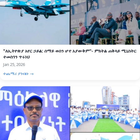
"ለኢትዮጵያ አየር ኃይል: ሰማይ ወሰን ሆኖ አያውቅም"- ምክትል ጠቅላይ ሚኒስትር
ተመስገን ጥሩነህ
Jan 25, 2026
ተጨማሪ ያንብቡ →