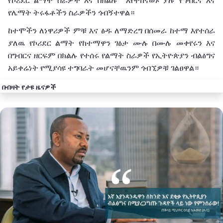
የኮሪደር ልማት ስራዎች እና በክልሉ እየተከናወኑ ያሉ የግብርና እና
የሌማት ትሩፋቶችን ስራዎችን ጎብኝተዋል።
ከተሞችን ለነዋሪዎች ምቹ እና ፅዱ ለማድረግ በሰመራ ከተማ እየተሰራ
ያለዉ የኮሪደር ልማት የከተማዋን ገፅታ ሙሉ በሙሉ መቀየሩን እና
በግብርና ዘርፍም በክልሉ የተሰሩ የልማት ስራዎች የኢትዮጵያን ብልፅግና
አይቀሬነት የሚያሳዩ ተግባራት መሆናቸዉንም ጎብኚዎቹ ገልፀዋል።
በብዛት የታዩ ዜናዎች