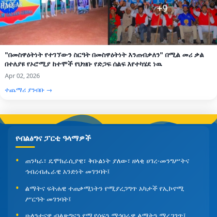
"በመስዋዕትነት የተገኘውን ስርዓት በመስዋዕትነት እንጠብቃለን" በሚል መሪ ቃል
በተለያዩ የኦሮሚያ ከተሞች የህዝቡ የድጋፍ ሰልፍ እየተካሄደ ነዉ
Apr 02, 2026
ተጨማሪ ያንብቡ →
የብልፅግና ፓርቲ ዓላማዎች
ጠንካራ፣ ዴሞክራሲያዊ፣ ቅቡልነት ያለው፣ ዘላቂ ሀገረ-መንግሥትና
ኅብረብሔራዊ አንድነት መገንባት፤
ልማትና ፍትሐዊ ተጠቃሚነትን የሚያረጋግጥ አካታች የኢኮኖሚ
ሥርዓት መገንባት፤
ሁለንተናዊ ብልጽግናን የሚያሰፍን ማኅበራዊ ልማትን ማረጋገጥ፤