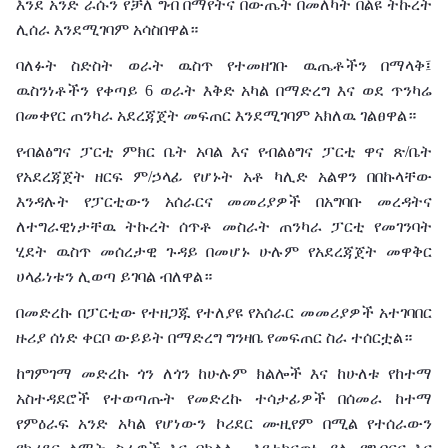
እንደ አንድ ራሱን የቻለ ግብ በማየትና በውጤት በመለካት በልዩ ትኩረት
ሊሰራ እንደሚገባም አሳስበዋል።
ባለፉት ስድስት ወራት ዉስጥ የተመዘገቡ ዉጤቶችን በማላቅ፤
ዉስንነቶችን የቀጣይ 6 ወራት እቅድ አካል በማድረግ እና ወደ ጥንካሬ
በመቀየር ጠንካራ አደረጃጀት መፍጠር እንደሚገባም አክለዉ ገልፀዋል።
የብልፅግና ፓርቲ ምክር ቤት አባል እና የብልፅግና ፓርቲ ዋና ጽ/ቤት
የአደረጃጀት ዘርፍ ም/ኃላፊ የሆኑት አቶ ካሊድ አልዋን በበኩላቸው
እንዳሉት የፓርቲውን አሰራርና መመሪያዎች በአግባቡ መረዳትና
ለተግራዊነታቸዉ ትኩረት ሰጥቶ መስራት ጠንካራ ፓርቲ የመገንባት
ሂደት ዉስጥ መሰረታዊ ጉዳይ በመሆኑ ሁሉም የአደረጃጀት መዋቅር
ሀላፊነቱን ሊወጣ ይገባል ብለዋል።
በመድረኩ በፓርቲው የተዘጋጁ የተለያዩ የአሰራር መመሪያዎች አተገባበር
ዙሪያ ሰነድ ቀርቦ ውይይት በማድረግ ግንዛቤ የመፍጠር ስራ ተሰርቷል።
ከግምገማ መድረኩ ጎን ለጎን ከሁሉም ክልሎች እና ከሁለቱ የከተማ
አስተዳደሮች የተወጣጡት የመድረኩ ተሳታፊዎች በሰመራ ከተማ
የምዕራፍ አንድ አካል የሆነውን ኮሪደር ሙዚየም በሚል የተሰራውን