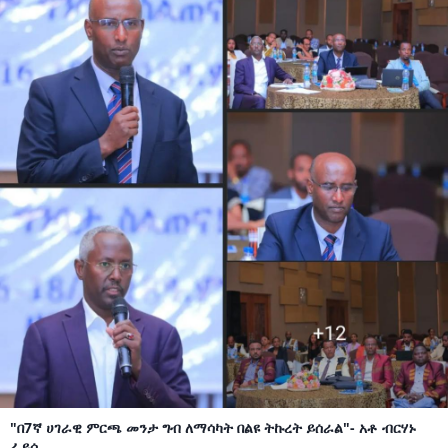
"በ7ኛ ሀገራዊ ምርጫ መንታ ግብ ለማሳካት በልዩ ትኩረት ይሰራል"- አቶ ብርሃኑ
ፈይሳ