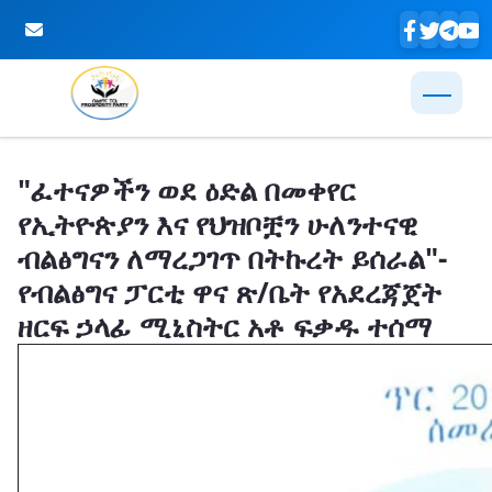
Skip to Main Content
"ፈተናዎችን ወደ ዕድል በመቀየር
የኢትዮጵያን እና የህዝቦቿን ሁለንተናዊ
ብልፅግናን ለማረጋገጥ በትኩረት ይሰራል"-
የብልፅግና ፓርቲ ዋና ጽ/ቤት የአደረጃጀት
ዘርፍ ኃላፊ ሚኒስትር አቶ ፍቃዱ ተሰማ