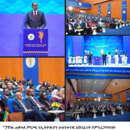
"7ኛዉ ጠቅላላ ምርጫ የኢትዮጵያን ሁለንተናዊ አሸናፊነት የምናረጋግጥበት