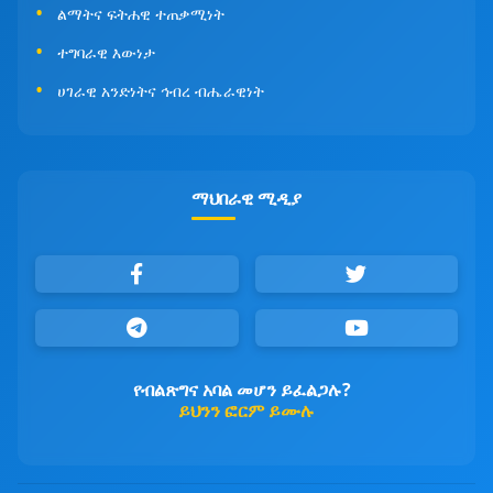
ልማትና ፍትሐዊ ተጠቃሚነት
ተግባራዊ እውነታ
ሀገራዊ አንድነትና ኅብረ ብሔራዊነት
ማህበራዊ ሚዲያ
የብልጽግና አባል መሆን ይፈልጋሉ?
ይህንን ፎርም ይሙሉ