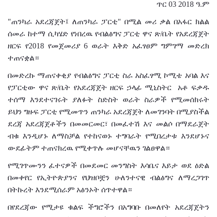
ጥር 03 2018 ዓ.ም
"ጠንካራ አደረጃጀት፤ ለጠንካራ ፓርቲ" በሚል መሪ ቃል በአፋር ክልል
ሰመራ ከተማ ሲካሄድ የነበረዉ የብልፅግና ፓርቲ ዋና ጽ/ቤት የአደረጃጀት
ዘርፍ የ2018 የመጀመሪያ 6 ወራት እቅድ አፈፃፀም ግምገማ መድረክ
ተጠናቋል።
በመድረኩ ማጠናቀቂያ የብልፅግና ፓርቲ ስራ አስፈፃሚ ኮሚቴ አባል እና
የፓርቲው ዋና ጽ/ቤት የአደረጃጀት ዘርፍ ኃላፊ ሚኒስትር አቶ ፍቃዱ
ተሰማ እንደተናገሩት ያለፉት ስድስት ወራት ስራዎች የሚመሰክሩት
ይህን ግዙፍ ፓርቲ የሚመጥን ጠንካራ አደረጃጀት ለመገንባት በሚያስችል
ደረጃ አደረጃጀቶችን በመመርመር፣ በመፈተሽ እና መልሶ በማደራጀት
ብቁ እንዲሆኑ ለማስቻል የተከናወኑ ተግባራት የሚበረታቱ እንደሆኑና
ውደፊትም ተጠናክረዉ የሚቀጥሉ መሆናቸዉን ገልፀዋል።
የሚገጥሙንን ፈተናዎች በመደመር መንግስት እሳቤና እይታ ወደ ዕድል
በመቀየር የኢትዮጵያንና የህዝቦቿን ሁለንተናዊ ብልፅግና ለማረጋገጥ
በትኩረት እንደሚሰራም አፅንኦት ሰጥተዋል።
በየደረጃው የሚታዩ ቁልፍ ችግሮችን በአግባቡ በመለየት አደረጃጀትን