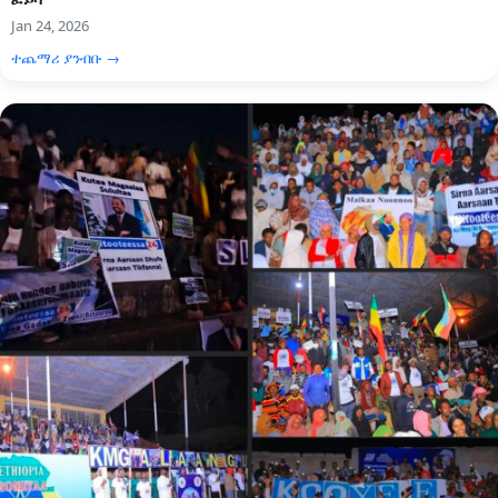
Jan 24, 2026
ተጨማሪ ያንብቡ →