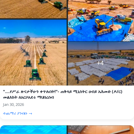
"....የሥራ ጽናታችሁን ቀጥሉበት!"- ጠቅላይ ሚኒስትር ዐብይ አሕመድ (ዶ/ር)
መልእክት ለአርሶአደሩ ማህበረሰብ
Jan 30, 2026
ተጨማሪ ያንብቡ →