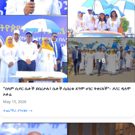
"ሰላም ሲኖር ሴቶች ይበረታሉ፣ ሴቶች ሲበረቱ ደግሞ ሀገር ትጸናለች"- ዶ/ር ዲላሞ
ኦቶሬ
May 15, 2026
ተጨማሪ ያንብቡ →