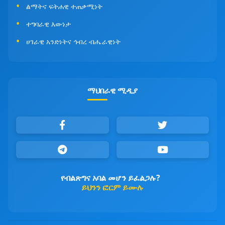
ልማትና ፍትሐዊ ተጠቃሚነት
ተግባራዊ እውነታ
ሀገራዊ አንድነትና ኅብረ ብሔራዊነት
ማህበራዊ ሚዲያ
የብልጽግና አባል መሆን ይፈልጋሉ?
ይህንን ፎርም ይሙሉ