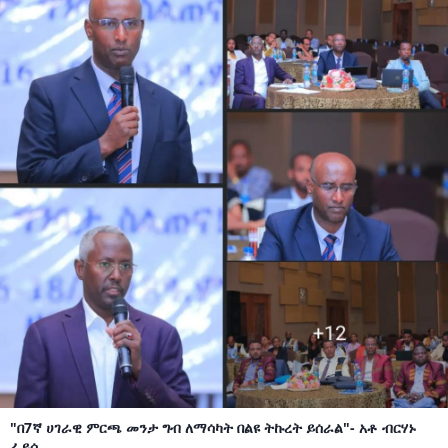
"በ7ኛ ሀገራዊ ምርጫ መንታ ግብ ለማሳካት በልዩ ትኩረት ይሰራል"- አቶ ብርሃኑ
ፈይሳ