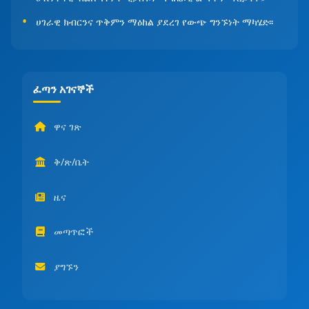
ሀገራዊ ክብርንና ጥቅምን ማዕከል ያደረገ የውጭ ግንኙነት ማካሄድ፡፡
ፈጣን አገናኞች
ዋና ገጽ
ቅ/ጽ/ቤት
ዜና
መጣጥፎች
ያግኙን