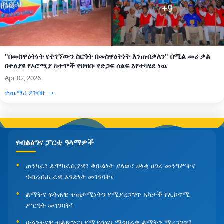
"በመስዋዕትነት የተገኘውን ስርዓት በመስዋዕትነት እንጠብቃለን" በሚል መሪ ቃል
በተለያዩ የኦሮሚያ ከተሞች የህዝቡ የድጋፍ ሰልፍ እየተካሄደ ነዉ
Apr 02, 2026
ተጨማሪ ያንብቡ →
የብልፅግና ፓርቲ ዓላማዎች
ጠንካራ፣ ዴሞክራሲያዊ፣ ቅቡልነት ያለው፣ ዘላቂ ሀገረ-መንግሥትና
ኅብረብሔራዊ አንድነት መገንባት፤
ልማትና ፍትሐዊ ተጠቃሚነትን የሚያረጋግጥ አካታች የኢኮኖሚ
ሥርዓት መገንባት፤
ሁለንተናዊ ብልጽግናን የሚያሰፍን ማኅበራዊ ልማትን ማረጋገጥ፤