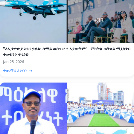
"ለኢትዮጵያ አየር ኃይል: ሰማይ ወሰን ሆኖ አያውቅም"- ምክትል ጠቅላይ ሚኒስትር
ተመስገን ጥሩነህ
Jan 25, 2026
ተጨማሪ ያንብቡ →