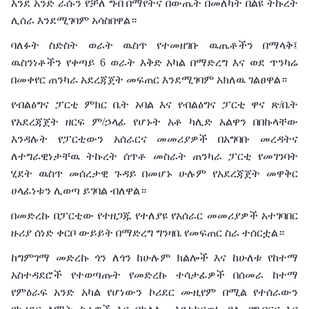
እንደ አንድ ራሱን የቻለ ግብ በማየትና በውጤት በመለካት በልዩ ትኩረት
ሊሰራ እንደሚገባም አሳስበዋል።
ባለፉት ስድስት ወራት ዉስጥ የተመዘገቡ ዉጤቶችን በማላቅ፤
ዉስንነቶችን የቀጣይ 6 ወራት እቅድ አካል በማድረግ እና ወደ ጥንካሬ
በመቀየር ጠንካራ አደረጃጀት መፍጠር እንደሚገባም አክለዉ ገልፀዋል።
የብልፅግና ፓርቲ ምክር ቤት አባል እና የብልፅግና ፓርቲ ዋና ጽ/ቤት
የአደረጃጀት ዘርፍ ም/ኃላፊ የሆኑት አቶ ካሊድ አልዋን በበኩላቸው
እንዳሉት የፓርቲውን አሰራርና መመሪያዎች በአግባቡ መረዳትና
ለተግራዊነታቸዉ ትኩረት ሰጥቶ መስራት ጠንካራ ፓርቲ የመገንባት
ሂደት ዉስጥ መሰረታዊ ጉዳይ በመሆኑ ሁሉም የአደረጃጀት መዋቅር
ሀላፊነቱን ሊወጣ ይገባል ብለዋል።
በመድረኩ በፓርቲው የተዘጋጁ የተለያዩ የአሰራር መመሪያዎች አተገባበር
ዙሪያ ሰነድ ቀርቦ ውይይት በማድረግ ግንዛቤ የመፍጠር ስራ ተሰርቷል።
ከግምገማ መድረኩ ጎን ለጎን ከሁሉም ክልሎች እና ከሁለቱ የከተማ
አስተዳደሮች የተወጣጡት የመድረኩ ተሳታፊዎች በሰመራ ከተማ
የምዕራፍ አንድ አካል የሆነውን ኮሪደር ሙዚየም በሚል የተሰራውን