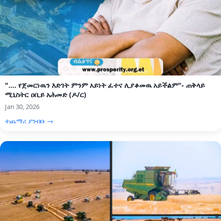
".... የጀመርነዉን እድገት ምንም አይነት ፈተና ሊያቆመዉ አይችልም"- ጠቅላይ
ሚኒስትር ዐቢይ አሕመድ (ዶ/ር)
Jan 30, 2026
ተጨማሪ ያንብቡ →