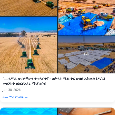
"....የሥራ ጽናታችሁን ቀጥሉበት!"- ጠቅላይ ሚኒስትር ዐብይ አሕመድ (ዶ/ር)
መልእክት ለአርሶአደሩ ማህበረሰብ
Jan 30, 2026
ተጨማሪ ያንብቡ →