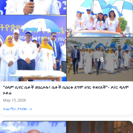
"ሰላም ሲኖር ሴቶች ይበረታሉ፣ ሴቶች ሲበረቱ ደግሞ ሀገር ትጸናለች"- ዶ/ር ዲላሞ
ኦቶሬ
May 15, 2026
ተጨማሪ ያንብቡ →