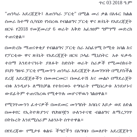
ጥር 03 2018 ዓ.ም
"ጠንካራ አደረጃጀት፤ ለጠንካራ ፓርቲ" በሚል መሪ ቃል በአፋር ክልል
ሰመራ ከተማ ሲካሄድ የነበረዉ የብልፅግና ፓርቲ ዋና ጽ/ቤት የአደረጃጀት
ዘርፍ የ2018 የመጀመሪያ 6 ወራት እቅድ አፈፃፀም ግምገማ መድረክ
ተጠናቋል።
በመድረኩ ማጠናቀቂያ የብልፅግና ፓርቲ ስራ አስፈፃሚ ኮሚቴ አባል እና
የፓርቲው ዋና ጽ/ቤት የአደረጃጀት ዘርፍ ኃላፊ ሚኒስትር አቶ ፍቃዱ
ተሰማ እንደተናገሩት ያለፉት ስድስት ወራት ስራዎች የሚመሰክሩት
ይህን ግዙፍ ፓርቲ የሚመጥን ጠንካራ አደረጃጀት ለመገንባት በሚያስችል
ደረጃ አደረጃጀቶችን በመመርመር፣ በመፈተሽ እና መልሶ በማደራጀት
ብቁ እንዲሆኑ ለማስቻል የተከናወኑ ተግባራት የሚበረታቱ እንደሆኑና
ውደፊትም ተጠናክረዉ የሚቀጥሉ መሆናቸዉን ገልፀዋል።
የሚገጥሙንን ፈተናዎች በመደመር መንግስት እሳቤና እይታ ወደ ዕድል
በመቀየር የኢትዮጵያንና የህዝቦቿን ሁለንተናዊ ብልፅግና ለማረጋገጥ
በትኩረት እንደሚሰራም አፅንኦት ሰጥተዋል።
በየደረጃው የሚታዩ ቁልፍ ችግሮችን በአግባቡ በመለየት አደረጃጀትን