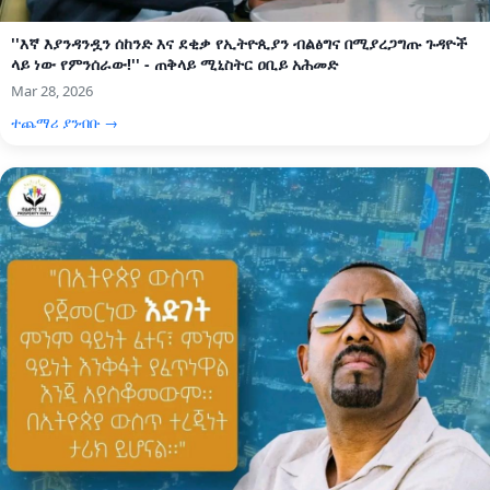
''እኛ እያንዳንዷን ሰከንድ እና ደቂቃ የኢትዮጲያን ብልፅግና በሚያረጋግጡ ጉዳዮች
ላይ ነው የምንሰራው!'' - ጠቅላይ ሚኒስትር ዐቢይ አሕመድ
Mar 28, 2026
ተጨማሪ ያንብቡ →