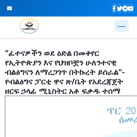
Skip to Main Content
"ፈተናዎችን ወደ ዕድል በመቀየር
የኢትዮጵያን እና የህዝቦቿን ሁለንተናዊ
ብልፅግናን ለማረጋገጥ በትኩረት ይሰራል"-
የብልፅግና ፓርቲ ዋና ጽ/ቤት የአደረጃጀት
ዘርፍ ኃላፊ ሚኒስትር አቶ ፍቃዱ ተሰማ