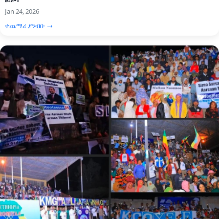
Jan 24, 2026
ተጨማሪ ያንብቡ →