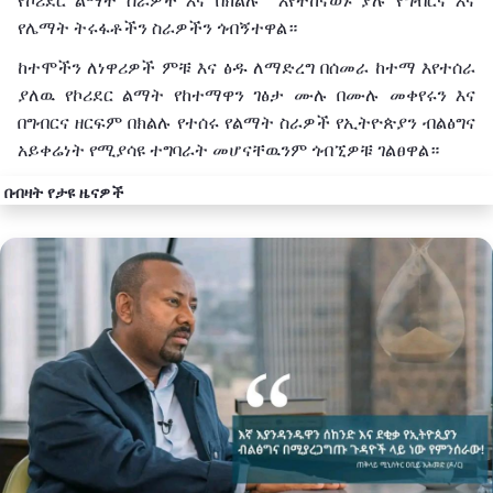
የኮሪደር ልማት ስራዎች እና በክልሉ እየተከናወኑ ያሉ የግብርና እና
የሌማት ትሩፋቶችን ስራዎችን ጎብኝተዋል።
ከተሞችን ለነዋሪዎች ምቹ እና ፅዱ ለማድረግ በሰመራ ከተማ እየተሰራ
ያለዉ የኮሪደር ልማት የከተማዋን ገፅታ ሙሉ በሙሉ መቀየሩን እና
በግብርና ዘርፍም በክልሉ የተሰሩ የልማት ስራዎች የኢትዮጵያን ብልፅግና
አይቀሬነት የሚያሳዩ ተግባራት መሆናቸዉንም ጎብኚዎቹ ገልፀዋል።
በብዛት የታዩ ዜናዎች