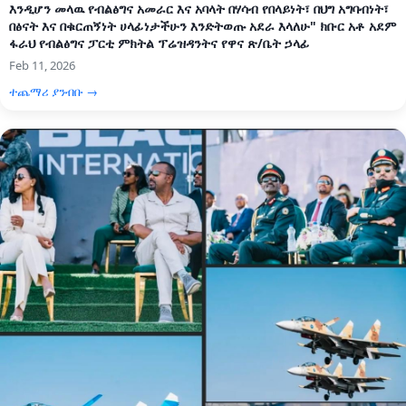
እንዲሆን መላዉ የብልፅግና አመራር እና አባላት በሃሳብ የበላይነት፣ በህግ አግባብነት፣
በፅናት እና በቁርጠኝነት ሀላፊነታችሁን እንድትወጡ አደራ እላለሁ" ክቡር አቶ አደም
ፋራህ የብልፅግና ፓርቲ ምክትል ፕሬዝዳንትና የዋና ጽ/ቤት ኃላፊ
Feb 11, 2026
ተጨማሪ ያንብቡ →