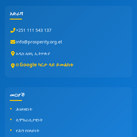
አድራሻ
+251 111 543 137
info@prosperity.org.et
አዲስ አበባ, ኢትዮጵያ
በ Google ካርታ ላይ ይመልከቱ
መርሆች
ሕዝባዊነት
ዴሞክራሲያዊነት
የሕግ የበላይነት