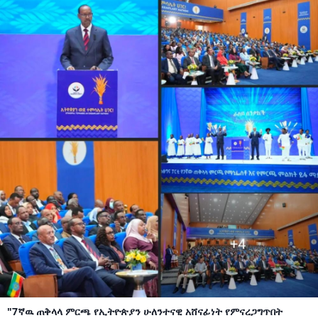
"7ኛዉ ጠቅላላ ምርጫ የኢትዮጵያን ሁለንተናዊ አሸናፊነት የምናረጋግጥበት