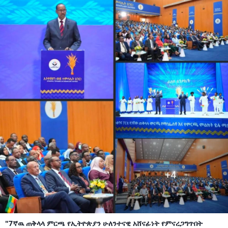
"7ኛዉ ጠቅላላ ምርጫ የኢትዮጵያን ሁለንተናዊ አሸናፊነት የምናረጋግጥበት