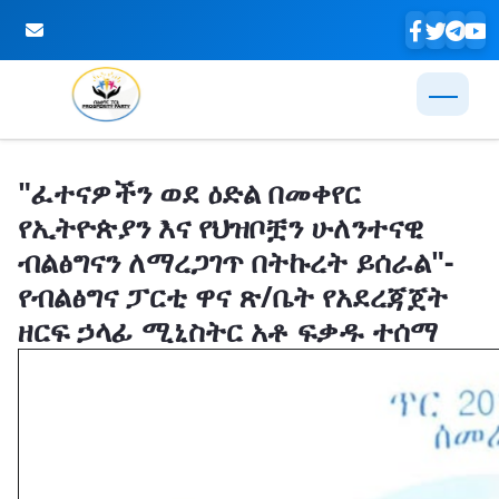
Skip to Main Content
"ፈተናዎችን ወደ ዕድል በመቀየር
የኢትዮጵያን እና የህዝቦቿን ሁለንተናዊ
ብልፅግናን ለማረጋገጥ በትኩረት ይሰራል"-
የብልፅግና ፓርቲ ዋና ጽ/ቤት የአደረጃጀት
ዘርፍ ኃላፊ ሚኒስትር አቶ ፍቃዱ ተሰማ