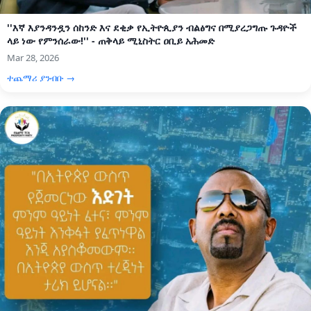
''እኛ እያንዳንዷን ሰከንድ እና ደቂቃ የኢትዮጲያን ብልፅግና በሚያረጋግጡ ጉዳዮች
ላይ ነው የምንሰራው!'' - ጠቅላይ ሚኒስትር ዐቢይ አሕመድ
Mar 28, 2026
ተጨማሪ ያንብቡ →