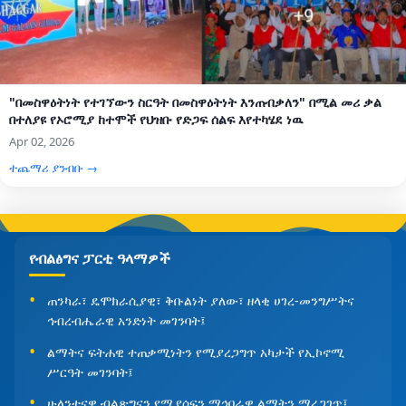
"በመስዋዕትነት የተገኘውን ስርዓት በመስዋዕትነት እንጠብቃለን" በሚል መሪ ቃል
በተለያዩ የኦሮሚያ ከተሞች የህዝቡ የድጋፍ ሰልፍ እየተካሄደ ነዉ
Apr 02, 2026
ተጨማሪ ያንብቡ →
የብልፅግና ፓርቲ ዓላማዎች
ጠንካራ፣ ዴሞክራሲያዊ፣ ቅቡልነት ያለው፣ ዘላቂ ሀገረ-መንግሥትና
ኅብረብሔራዊ አንድነት መገንባት፤
ልማትና ፍትሐዊ ተጠቃሚነትን የሚያረጋግጥ አካታች የኢኮኖሚ
ሥርዓት መገንባት፤
ሁለንተናዊ ብልጽግናን የሚያሰፍን ማኅበራዊ ልማትን ማረጋገጥ፤