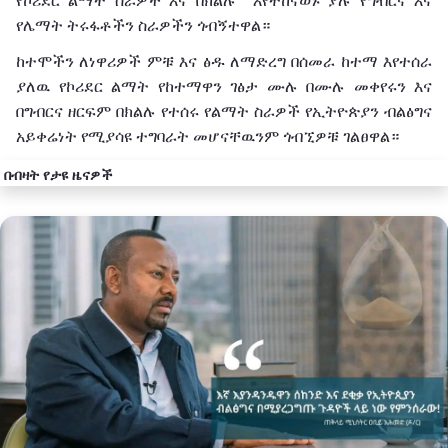
የኮሪደር ልማት ስራዎች እና በክልሉ እየተከናወኑ ያሉ የግብርና እና
የሌማት ትሩፋቶችን ስራዎችን ጎብኝተዋል።
ከተሞችን ለነዋሪዎች ምቹ እና ፅዱ ለማድረግ በሰመራ ከተማ እየተሰራ
ያለዉ የኮሪደር ልማት የከተማዋን ገፅታ ሙሉ በሙሉ መቀየሩን እና
በግብርና ዘርፍም በክልሉ የተሰሩ የልማት ስራዎች የኢትዮጵያን ብልፅግና
አይቀሬነት የሚያሳዩ ተግባራት መሆናቸዉንም ጎብኚዎቹ ገልፀዋል።
በብዛት የታዩ ዜናዎች