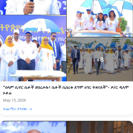
"ሰላም ሲኖር ሴቶች ይበረታሉ፣ ሴቶች ሲበረቱ ደግሞ ሀገር ትጸናለች"- ዶ/ር ዲላሞ
ኦቶሬ
May 15, 2026
ተጨማሪ ያንብቡ →