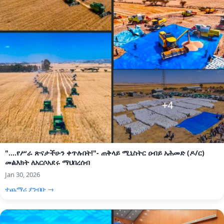
"....የሥራ ጽናታችሁን ቀጥሉበት!"- ጠቅላይ ሚኒስትር ዐብይ አሕመድ (ዶ/ር)
መልእክት ለአርሶአደሩ ማህበረሰብ
Jan 30, 2026
ተጨማሪ ያንብቡ →