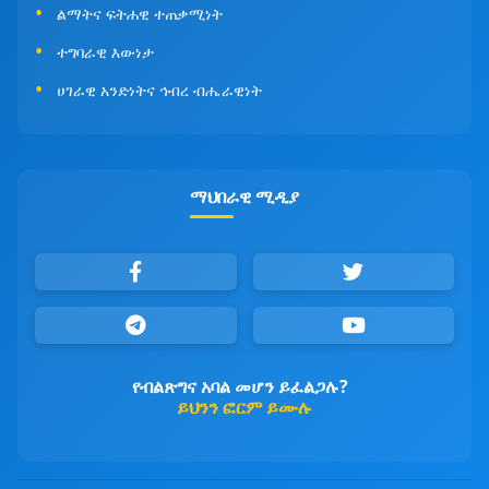
ልማትና ፍትሐዊ ተጠቃሚነት
ተግባራዊ እውነታ
ሀገራዊ አንድነትና ኅብረ ብሔራዊነት
ማህበራዊ ሚዲያ
የብልጽግና አባል መሆን ይፈልጋሉ?
ይህንን ፎርም ይሙሉ