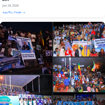
Jan 24, 2026
ተጨማሪ ያንብቡ →