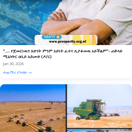
".... የጀመርነዉን እድገት ምንም አይነት ፈተና ሊያቆመዉ አይችልም"- ጠቅላይ
ሚኒስትር ዐቢይ አሕመድ (ዶ/ር)
Jan 30, 2026
ተጨማሪ ያንብቡ →