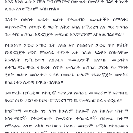
እንደ አንድ ራሱን የቻለ ግብ በማየትና በውጤት በመለካት በልዩ ትኩረት
ሊሰራ እንደሚገባም አሳስበዋል።
ባለፉት ስድስት ወራት ዉስጥ የተመዘገቡ ዉጤቶችን በማላቅ፤
ዉስንነቶችን የቀጣይ 6 ወራት እቅድ አካል በማድረግ እና ወደ ጥንካሬ
በመቀየር ጠንካራ አደረጃጀት መፍጠር እንደሚገባም አክለዉ ገልፀዋል።
የብልፅግና ፓርቲ ምክር ቤት አባል እና የብልፅግና ፓርቲ ዋና ጽ/ቤት
የአደረጃጀት ዘርፍ ም/ኃላፊ የሆኑት አቶ ካሊድ አልዋን በበኩላቸው
እንዳሉት የፓርቲውን አሰራርና መመሪያዎች በአግባቡ መረዳትና
ለተግራዊነታቸዉ ትኩረት ሰጥቶ መስራት ጠንካራ ፓርቲ የመገንባት
ሂደት ዉስጥ መሰረታዊ ጉዳይ በመሆኑ ሁሉም የአደረጃጀት መዋቅር
ሀላፊነቱን ሊወጣ ይገባል ብለዋል።
በመድረኩ በፓርቲው የተዘጋጁ የተለያዩ የአሰራር መመሪያዎች አተገባበር
ዙሪያ ሰነድ ቀርቦ ውይይት በማድረግ ግንዛቤ የመፍጠር ስራ ተሰርቷል።
ከግምገማ መድረኩ ጎን ለጎን ከሁሉም ክልሎች እና ከሁለቱ የከተማ
አስተዳደሮች የተወጣጡት የመድረኩ ተሳታፊዎች በሰመራ ከተማ
የምዕራፍ አንድ አካል የሆነውን ኮሪደር ሙዚየም በሚል የተሰራውን