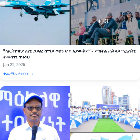
"ለኢትዮጵያ አየር ኃይል: ሰማይ ወሰን ሆኖ አያውቅም"- ምክትል ጠቅላይ ሚኒስትር
ተመስገን ጥሩነህ
Jan 25, 2026
ተጨማሪ ያንብቡ →