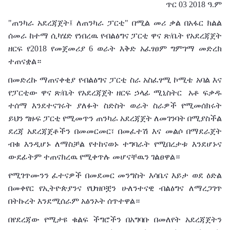
ጥር 03 2018 ዓ.ም
"ጠንካራ አደረጃጀት፤ ለጠንካራ ፓርቲ" በሚል መሪ ቃል በአፋር ክልል
ሰመራ ከተማ ሲካሄድ የነበረዉ የብልፅግና ፓርቲ ዋና ጽ/ቤት የአደረጃጀት
ዘርፍ የ2018 የመጀመሪያ 6 ወራት እቅድ አፈፃፀም ግምገማ መድረክ
ተጠናቋል።
በመድረኩ ማጠናቀቂያ የብልፅግና ፓርቲ ስራ አስፈፃሚ ኮሚቴ አባል እና
የፓርቲው ዋና ጽ/ቤት የአደረጃጀት ዘርፍ ኃላፊ ሚኒስትር አቶ ፍቃዱ
ተሰማ እንደተናገሩት ያለፉት ስድስት ወራት ስራዎች የሚመሰክሩት
ይህን ግዙፍ ፓርቲ የሚመጥን ጠንካራ አደረጃጀት ለመገንባት በሚያስችል
ደረጃ አደረጃጀቶችን በመመርመር፣ በመፈተሽ እና መልሶ በማደራጀት
ብቁ እንዲሆኑ ለማስቻል የተከናወኑ ተግባራት የሚበረታቱ እንደሆኑና
ውደፊትም ተጠናክረዉ የሚቀጥሉ መሆናቸዉን ገልፀዋል።
የሚገጥሙንን ፈተናዎች በመደመር መንግስት እሳቤና እይታ ወደ ዕድል
በመቀየር የኢትዮጵያንና የህዝቦቿን ሁለንተናዊ ብልፅግና ለማረጋገጥ
በትኩረት እንደሚሰራም አፅንኦት ሰጥተዋል።
በየደረጃው የሚታዩ ቁልፍ ችግሮችን በአግባቡ በመለየት አደረጃጀትን