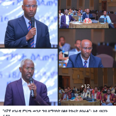
"በ7ኛ ሀገራዊ ምርጫ መንታ ግብ ለማሳካት በልዩ ትኩረት ይሰራል"- አቶ ብርሃኑ
ፈይሳ