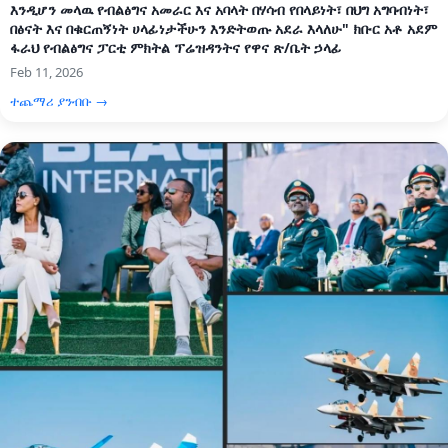
እንዲሆን መላዉ የብልፅግና አመራር እና አባላት በሃሳብ የበላይነት፣ በህግ አግባብነት፣
በፅናት እና በቁርጠኝነት ሀላፊነታችሁን እንድትወጡ አደራ እላለሁ" ክቡር አቶ አደም
ፋራህ የብልፅግና ፓርቲ ምክትል ፕሬዝዳንትና የዋና ጽ/ቤት ኃላፊ
Feb 11, 2026
ተጨማሪ ያንብቡ →