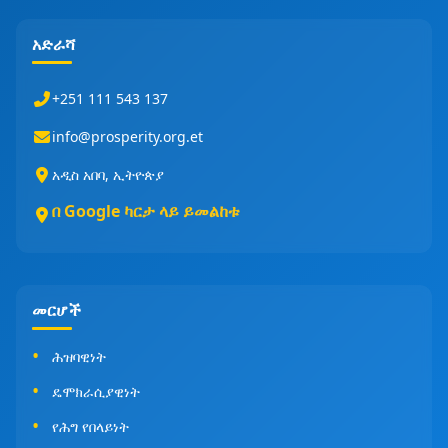
አድራሻ
+251 111 543 137
info@prosperity.org.et
አዲስ አበባ, ኢትዮጵያ
በ Google ካርታ ላይ ይመልከቱ
መርሆች
ሕዝባዊነት
ዴሞክራሲያዊነት
የሕግ የበላይነት