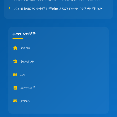
ሀገራዊ ክብርንና ጥቅምን ማዕከል ያደረገ የውጭ ግንኙነት ማካሄድ፡፡
ፈጣን አገናኞች
ዋና ገጽ
ቅ/ጽ/ቤት
ዜና
መጣጥፎች
ያግኙን