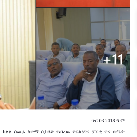
ጥር 03 2018 ዓ.ም
 ክልል ሰመራ ከተማ ሲካሄድ የነበረዉ የብልፅግና ፓርቲ ዋና ጽ/ቤት