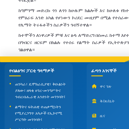
ተሰርቷል።
ከግምገማ መድረኩ ጎን ለጎን ከሁሉም ክልሎች እና ከሁለቱ የ
የምዕራፍ አንድ አካል የሆነውን ኮሪደር ሙዚየም በሚል የተሰራውን
የሌማት ትሩፋቶችን ስራዎችን ጎብኝተዋል።
ከተሞችን ለነዋሪዎች ምቹ እና ፅዱ ለማድረግ በሰመራ ከተማ እየተ
በግብርና ዘርፍም በክልሉ የተሰሩ የልማት ስራዎች የኢትዮጵያ
ገልፀዋል።
የብልፅግና ፓርቲ ዓላማዎች
ፈጣን አገናኞች
ጠንካራ፣ ዴሞክራሲያዊ፣ ቅቡልነት
ዋና ገጽ
ያለው፣ ዘላቂ ሀገረ-መንግሥትና
ኅብረብሔራዊ አንድነት መገንባት፤
ቅ/ጽ/ቤት
ልማትና ፍትሐዊ ተጠቃሚነትን
የሚያረጋግጥ አካታች የኢኮኖሚ
ዜና
ሥርዓት መገንባት፤