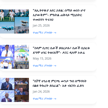
"ለኢትዮጵያ አየር ኃይል: ሰማይ ወሰን ሆኖ
አያውቅም"- ምክትል ጠቅላይ ሚኒስትር
ተመስገን ጥሩነህ
Jan 25, 2026
ተጨማሪ ያንብቡ →
"ሰላም ሲኖር ሴቶች ይበረታሉ፣ ሴቶች ሲበረቱ
ደግሞ ሀገር ትጸናለች"- ዶ/ር ዲላሞ ኦቶሬ
May 15, 2026
ተጨማሪ ያንብቡ →
"በ7ኛ ሀገራዊ ምርጫ መንታ ግብ ለማሳካት
በልዩ ትኩረት ይሰራል"- አቶ ብርሃኑ ፈይሳ
Jan 24, 2026
ተጨማሪ ያንብቡ →