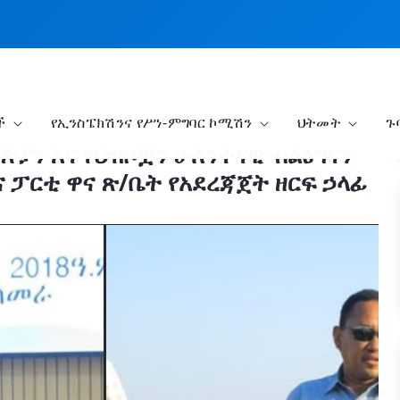
ች
የኢንስፔክሽንና የሥነ-ምግባር ኮሚሽን
ህትመት
ጉ
ጵያን እና የህዝቦቿን ሁለንተናዊ ብልፅግናን
 ፓርቲ ዋና ጽ/ቤት የአደረጃጀት ዘርፍ ኃላፊ