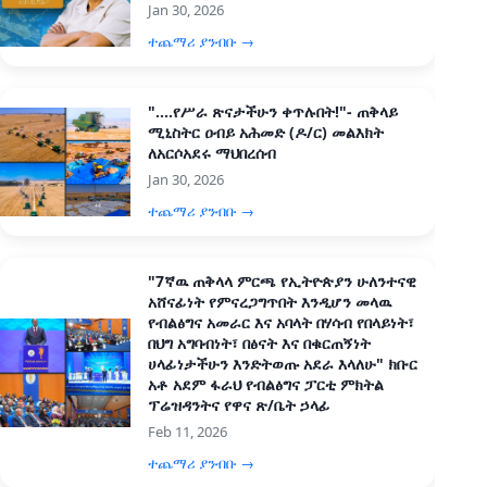
Jan 30, 2026
ተጨማሪ ያንብቡ →
"....የሥራ ጽናታችሁን ቀጥሉበት!"- ጠቅላይ
ሚኒስትር ዐብይ አሕመድ (ዶ/ር) መልእክት
ለአርሶአደሩ ማህበረሰብ
Jan 30, 2026
ተጨማሪ ያንብቡ →
"7ኛዉ ጠቅላላ ምርጫ የኢትዮጵያን ሁለንተናዊ
አሸናፊነት የምናረጋግጥበት እንዲሆን መላዉ
የብልፅግና አመራር እና አባላት በሃሳብ የበላይነት፣
በህግ አግባብነት፣ በፅናት እና በቁርጠኝነት
ሀላፊነታችሁን እንድትወጡ አደራ እላለሁ" ክቡር
አቶ አደም ፋራህ የብልፅግና ፓርቲ ምክትል
ፕሬዝዳንትና የዋና ጽ/ቤት ኃላፊ
Feb 11, 2026
ተጨማሪ ያንብቡ →