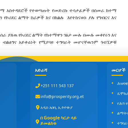
ከተማ አስተዳደሮች የተወጣጡት የመድረኩ ተሳታፊዎች በሰመራ ከተማ
 የኮሪደር ልማት ስራዎች እና በክልሉ እየተከናወኑ ያሉ የግብርና እና
ሰራ ያለዉ የኮሪደር ልማት የከተማዋን ገፅታ ሙሉ በሙሉ መቀየሩን እና
ን ብልፅግና አይቀሬነት የሚያሳዩ ተግባራት መሆናቸዉንም ጎብኚዎቹ
አድራሻ
መርሆች
ሕዝባዊ
+251 111 543 137
ዴሞክ
info@prosperity.org.et
የሕግ 
አዲስ አበባ, ኢትዮጵያ
ልማት
በ Google ካርታ ላይ
ይመልከቱ
ተግባራ