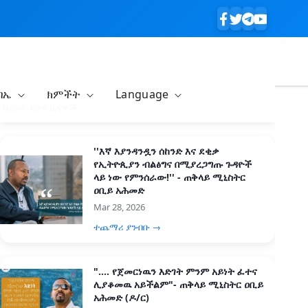
ባኤ
ክምችት
Language
በብዛት የታዩ ዜናዎች
''እኛ እያንዳንዷን ሰከንድ እና ደቂቃ
የኢትዮጲያን ብልፅግና በሚያረጋግጡ ጉዳዮች
ላይ ነው የምንሰራው!'' - ጠቅላይ ሚኒስትር
ዐቢይ አሕመድ
Mar 28, 2026
ተጨማሪ ያንብቡ →
".... የጀመርነዉን እድገት ምንም አይነት ፈተና
ሊያቆመዉ አይችልም"- ጠቅላይ ሚኒስትር ዐቢይ
አሕመድ (ዶ/ር)