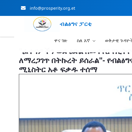
info@prosperity.org.et
ብልፅግና ፓርቲ
ዋና ገጽ
ስለ እኛ
ወቅታዊ ጉዳዮ
Skip to Main Content
"ፈተናዎችን ወደ ዕድል በመቀየር የኢትዮ
ለማረጋገጥ በትኩረት ይሰራል"- የብልፅግና
ሚኒስትር አቶ ፍቃዱ ተሰማ