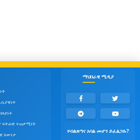
ማህበራዊ ሚዲያ
ነት
ራሲያዊነት
የበላይነት
ና ፍትሐዊ ተጠቃሚነት
የብልጽግና አባል መሆን ይፈልጋሉ?
ዊ እውነታ