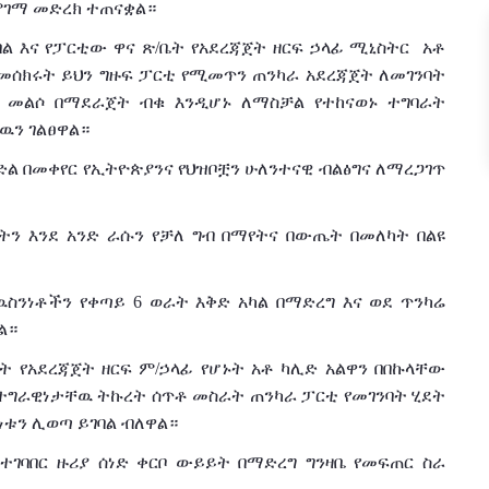
ግምገማ መድረክ ተጠናቋል።
ል እና የፓርቲው ዋና ጽ/ቤት የአደረጃጀት ዘርፍ ኃላፊ ሚኒስትር አቶ
መሰክሩት ይህን ግዙፍ ፓርቲ የሚመጥን ጠንካራ አደረጃጀት ለመገንባት
 መልሶ በማደራጀት ብቁ እንዲሆኑ ለማስቻል የተከናወኑ ተግባራት
ዉን ገልፀዋል።
ል በመቀየር የኢትዮጵያንና የህዝቦቿን ሁለንተናዊ ብልፅግና ለማረጋገጥ
ትን እንደ አንድ ራሱን የቻለ ግብ በማየትና በውጤት በመለካት በልዩ
ስንነቶችን የቀጣይ 6 ወራት እቅድ አካል በማድረግ እና ወደ ጥንካሬ
ል።
ቤት የአደረጃጀት ዘርፍ ም/ኃላፊ የሆኑት አቶ ካሊድ አልዋን በበኩላቸው
ተግራዊነታቸዉ ትኩረት ሰጥቶ መስራት ጠንካራ ፓርቲ የመገንባት ሂደት
ቱን ሊወጣ ይገባል ብለዋል።
ተገባበር ዙሪያ ሰነድ ቀርቦ ውይይት በማድረግ ግንዛቤ የመፍጠር ስራ