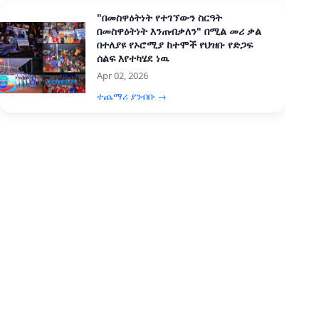
"በመስዋዕትነት የተገኘውን ስርዓት
በመስዋዕትነት እንጠብቃለን" በሚል መሪ ቃል
በተለያዩ የኦሮሚያ ከተሞች የህዝቡ የድጋፍ
ሰልፍ እየተካሄደ ነዉ
Apr 02, 2026
ተጨማሪ ያንብቡ →