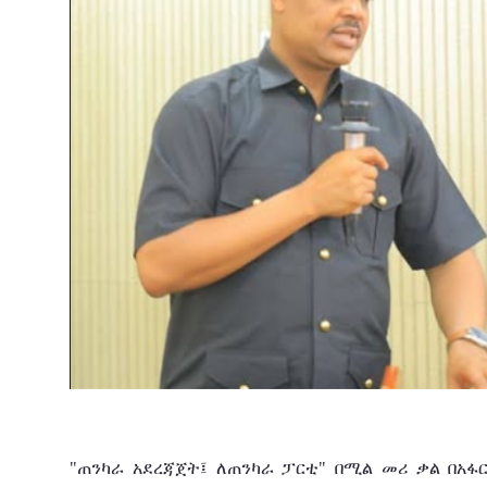
"ጠንካራ አደረጃጀት፤ ለጠንካራ ፓርቲ" በሚል መሪ ቃል በአፋር