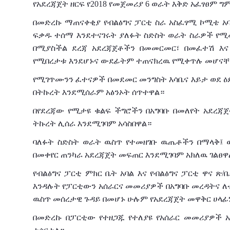
የአደረጃጀት ዘርፍ የ2018 የመጀመሪያ 6 ወራት እቅድ አፈፃፀም 
በመድረኩ ማጠናቀቂያ የብልፅግና ፓርቲ ስራ አስፈፃሚ ኮሚቴ አባ
ፍቃዱ ተሰማ እንደተናገሩት ያለፉት ስድስት ወራት ስራዎች የሚ
በሚያስችል ደረጃ አደረጃጀቶችን በመመርመር፣ በመፈተሽ እና
የሚበረታቱ እንደሆኑና ውደፊትም ተጠናክረዉ የሚቀጥሉ መሆናቸ
የሚገጥሙንን ፈተናዎች በመደመር መንግስት እሳቤና እይታ ወደ ዕድ
በትኩረት እንደሚሰራም አፅንኦት ሰጥተዋል።
በየደረጃው የሚታዩ ቁልፍ ችግሮችን በአግባቡ በመለየት አደረጃጀ
ትኩረት ሊሰራ እንደሚገባም አሳስበዋል።
ባለፉት ስድስት ወራት ዉስጥ የተመዘገቡ ዉጤቶችን በማላቅ፤ ዉ
በመቀየር ጠንካራ አደረጃጀት መፍጠር እንደሚገባም አክለዉ ገልፀዋ
የብልፅግና ፓርቲ ምክር ቤት አባል እና የብልፅግና ፓርቲ ዋና ጽ/
እንዳሉት የፓርቲውን አሰራርና መመሪያዎች በአግባቡ መረዳትና ለ
ዉስጥ መሰረታዊ ጉዳይ በመሆኑ ሁሉም የአደረጃጀት መዋቅር ሀላፊነ
በመድረኩ በፓርቲው የተዘጋጁ የተለያዩ የአሰራር መመሪያዎች አ