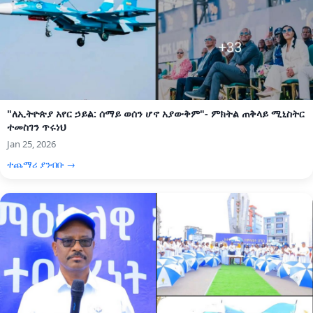
"ለኢትዮጵያ አየር ኃይል: ሰማይ ወሰን ሆኖ አያውቅም"- ምክትል ጠቅላይ ሚኒስትር
ተመስገን ጥሩነህ
Jan 25, 2026
ተጨማሪ ያንብቡ →