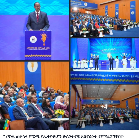
"7ኛዉ ጠቅላላ ምርጫ የኢትዮጵያን ሁለንተናዊ አሸናፊነት የምናረጋግጥበት