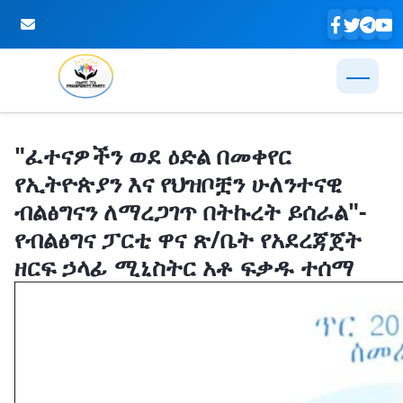
Skip to Main Content
"ፈተናዎችን ወደ ዕድል በመቀየር
የኢትዮጵያን እና የህዝቦቿን ሁለንተናዊ
ብልፅግናን ለማረጋገጥ በትኩረት ይሰራል"-
የብልፅግና ፓርቲ ዋና ጽ/ቤት የአደረጃጀት
ዘርፍ ኃላፊ ሚኒስትር አቶ ፍቃዱ ተሰማ