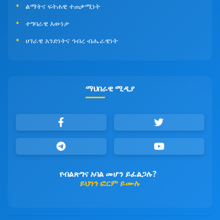
ልማትና ፍትሐዊ ተጠቃሚነት
ተግባራዊ እውነታ
ሀገራዊ አንድነትና ኅብረ ብሔራዊነት
ማህበራዊ ሚዲያ
የብልጽግና አባል መሆን ይፈልጋሉ?
ይህንን ፎርም ይሙሉ