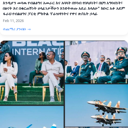
እንዲሆን መላዉ የብልፅግና አመራር እና አባላት በሃሳብ የበላይነት፣ በህግ አግባብነት፣
በፅናት እና በቁርጠኝነት ሀላፊነታችሁን እንድትወጡ አደራ እላለሁ" ክቡር አቶ አደም
ፋራህ የብልፅግና ፓርቲ ምክትል ፕሬዝዳንትና የዋና ጽ/ቤት ኃላፊ
Feb 11, 2026
ተጨማሪ ያንብቡ →