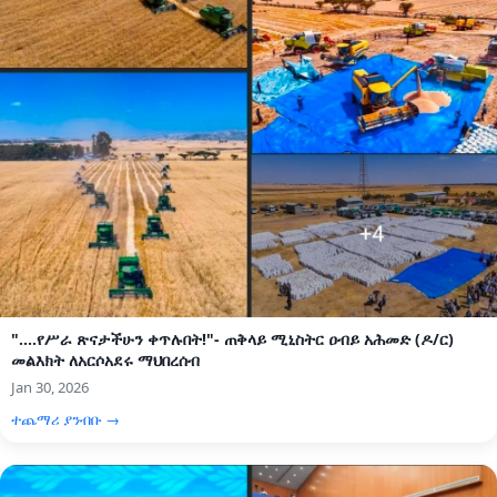
"....የሥራ ጽናታችሁን ቀጥሉበት!"- ጠቅላይ ሚኒስትር ዐብይ አሕመድ (ዶ/ር)
መልእክት ለአርሶአደሩ ማህበረሰብ
Jan 30, 2026
ተጨማሪ ያንብቡ →