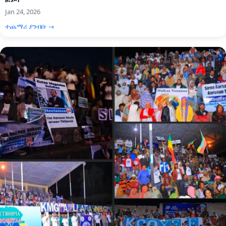
Jan 24, 2026
ተጨማሪ ያንብቡ →