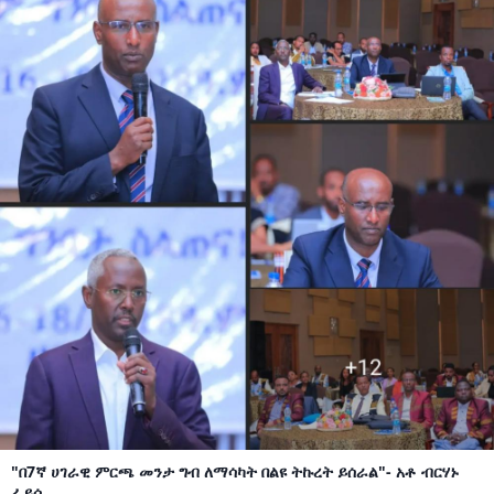
"በ7ኛ ሀገራዊ ምርጫ መንታ ግብ ለማሳካት በልዩ ትኩረት ይሰራል"- አቶ ብርሃኑ
ፈይሳ