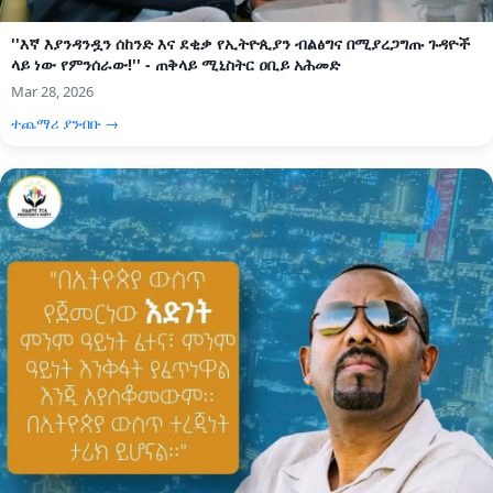
''እኛ እያንዳንዷን ሰከንድ እና ደቂቃ የኢትዮጲያን ብልፅግና በሚያረጋግጡ ጉዳዮች
ላይ ነው የምንሰራው!'' - ጠቅላይ ሚኒስትር ዐቢይ አሕመድ
Mar 28, 2026
ተጨማሪ ያንብቡ →