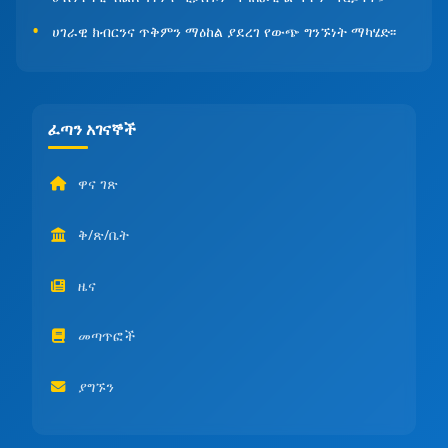
ሀገራዊ ክብርንና ጥቅምን ማዕከል ያደረገ የውጭ ግንኙነት ማካሄድ፡፡
ፈጣን አገናኞች
ዋና ገጽ
ቅ/ጽ/ቤት
ዜና
መጣጥፎች
ያግኙን