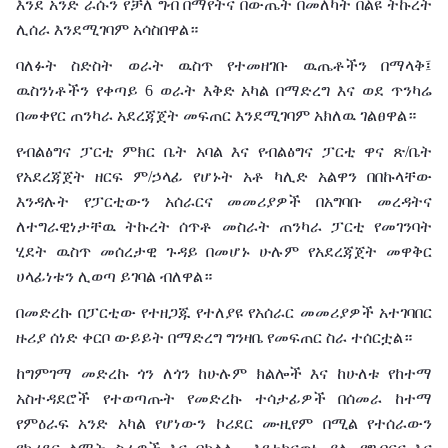
እንደ አንድ ራሱን የቻለ ግብ በማየትና በውጤት በመለካት በልዩ ትኩረት
ሊሰራ እንደሚገባም አሳስበዋል።
ባለፉት ስድስት ወራት ዉስጥ የተመዘገቡ ዉጤቶችን በማላቅ፤
ዉስንነቶችን የቀጣይ 6 ወራት እቅድ አካል በማድረግ እና ወደ ጥንካሬ
በመቀየር ጠንካራ አደረጃጀት መፍጠር እንደሚገባም አክለዉ ገልፀዋል።
የብልፅግና ፓርቲ ምክር ቤት አባል እና የብልፅግና ፓርቲ ዋና ጽ/ቤት
የአደረጃጀት ዘርፍ ም/ኃላፊ የሆኑት አቶ ካሊድ አልዋን በበኩላቸው
እንዳሉት የፓርቲውን አሰራርና መመሪያዎች በአግባቡ መረዳትና
ለተግራዊነታቸዉ ትኩረት ሰጥቶ መስራት ጠንካራ ፓርቲ የመገንባት
ሂደት ዉስጥ መሰረታዊ ጉዳይ በመሆኑ ሁሉም የአደረጃጀት መዋቅር
ሀላፊነቱን ሊወጣ ይገባል ብለዋል።
በመድረኩ በፓርቲው የተዘጋጁ የተለያዩ የአሰራር መመሪያዎች አተገባበር
ዙሪያ ሰነድ ቀርቦ ውይይት በማድረግ ግንዛቤ የመፍጠር ስራ ተሰርቷል።
ከግምገማ መድረኩ ጎን ለጎን ከሁሉም ክልሎች እና ከሁለቱ የከተማ
አስተዳደሮች የተወጣጡት የመድረኩ ተሳታፊዎች በሰመራ ከተማ
የምዕራፍ አንድ አካል የሆነውን ኮሪደር ሙዚየም በሚል የተሰራውን