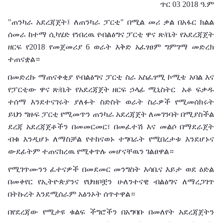
ጥር 03 2018 ዓ.ም
"ጠንካራ አደረጃጀት፤ ለጠንካራ ፓርቲ" በሚል መሪ ቃል በአፋር ክልል
ሰመራ ከተማ ሲካሄድ የነበረዉ የብልፅግና ፓርቲ ዋና ጽ/ቤት የአደረጃጀት
ዘርፍ የ2018 የመጀመሪያ 6 ወራት እቅድ አፈፃፀም ግምገማ መድረክ
ተጠናቋል።
በመድረኩ ማጠናቀቂያ የብልፅግና ፓርቲ ስራ አስፈፃሚ ኮሚቴ አባል እና
የፓርቲው ዋና ጽ/ቤት የአደረጃጀት ዘርፍ ኃላፊ ሚኒስትር አቶ ፍቃዱ
ተሰማ እንደተናገሩት ያለፉት ስድስት ወራት ስራዎች የሚመሰክሩት
ይህን ግዙፍ ፓርቲ የሚመጥን ጠንካራ አደረጃጀት ለመገንባት በሚያስችል
ደረጃ አደረጃጀቶችን በመመርመር፣ በመፈተሽ እና መልሶ በማደራጀት
ብቁ እንዲሆኑ ለማስቻል የተከናወኑ ተግባራት የሚበረታቱ እንደሆኑና
ውደፊትም ተጠናክረዉ የሚቀጥሉ መሆናቸዉን ገልፀዋል።
የሚገጥሙንን ፈተናዎች በመደመር መንግስት እሳቤና እይታ ወደ ዕድል
በመቀየር የኢትዮጵያንና የህዝቦቿን ሁለንተናዊ ብልፅግና ለማረጋገጥ
በትኩረት እንደሚሰራም አፅንኦት ሰጥተዋል።
በየደረጃው የሚታዩ ቁልፍ ችግሮችን በአግባቡ በመለየት አደረጃጀትን