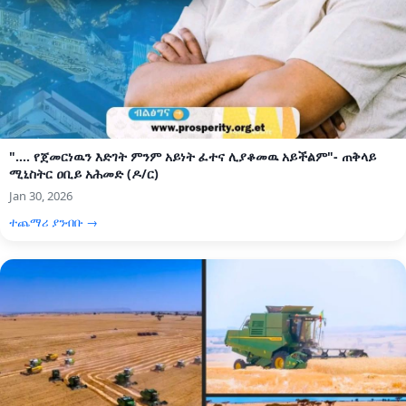
".... የጀመርነዉን እድገት ምንም አይነት ፈተና ሊያቆመዉ አይችልም"- ጠቅላይ
ሚኒስትር ዐቢይ አሕመድ (ዶ/ር)
Jan 30, 2026
ተጨማሪ ያንብቡ →