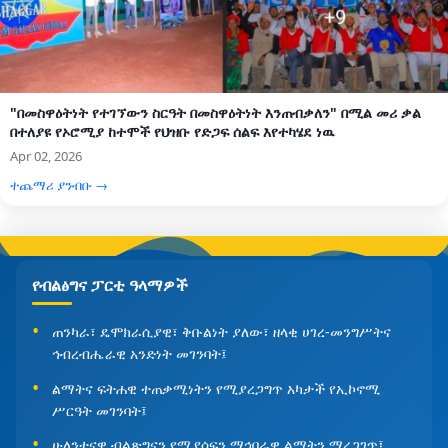
"በመስዋዕትነት የተገኘውን ስርዓት በመስዋዕትነት እንጠብቃለን" በሚል መሪ ቃል
በተለያዩ የኦሮሚያ ከተሞች የህዝቡ የድጋፍ ሰልፍ እየተካሄደ ነዉ
Apr 02, 2026
ተጨማሪ ያንብቡ →
የብልፅግና ፓርቲ ዓላማዎች
ጠንካራ፣ ዴሞክራሲያዊ፣ ቅቡልነት ያለው፣ ዘላቂ ሀገረ-መንግሥትና
ኅብረብሔራዊ አንድነት መገንባት፤
ልማትና ፍትሐዊ ተጠቃሚነትን የሚያረጋግጥ አካታች የኢኮኖሚ
ሥርዓት መገንባት፤
ሁለንተናዊ ብልጽግናን የሚያሰፍን ማኅበራዊ ልማትን ማረጋገጥ፤