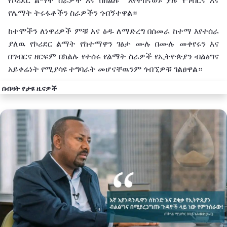
የኮሪደር ልማት ስራዎች እና በክልሉ እየተከናወኑ ያሉ የግብርና እና
የሌማት ትሩፋቶችን ስራዎችን ጎብኝተዋል።
ከተሞችን ለነዋሪዎች ምቹ እና ፅዱ ለማድረግ በሰመራ ከተማ እየተሰራ
ያለዉ የኮሪደር ልማት የከተማዋን ገፅታ ሙሉ በሙሉ መቀየሩን እና
በግብርና ዘርፍም በክልሉ የተሰሩ የልማት ስራዎች የኢትዮጵያን ብልፅግና
አይቀሬነት የሚያሳዩ ተግባራት መሆናቸዉንም ጎብኚዎቹ ገልፀዋል።
በብዛት የታዩ ዜናዎች