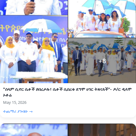
"ሰላም ሲኖር ሴቶች ይበረታሉ፣ ሴቶች ሲበረቱ ደግሞ ሀገር ትጸናለች"- ዶ/ር ዲላሞ
ኦቶሬ
May 15, 2026
ተጨማሪ ያንብቡ →