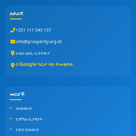
አድራሻ
+251 111 543 137
info@prosperity.org.et
አዲስ አበባ, ኢትዮጵያ
በ Google ካርታ ላይ ይመልከቱ
መርሆች
ሕዝባዊነት
ዴሞክራሲያዊነት
የሕግ የበላይነት