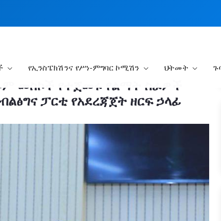
ች
የኢንስፔክሽንና የሥነ-ምግባር ኮሚሽን
ህትመት
ጉ
ሁሉም መስኮች የተጀመሩ የልማት ስራዎች
ልፅግና ፓርቲ የአደረጃጀት ዘርፍ ኃላፊ