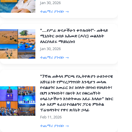
Jan 30, 2026
ተጨማሪ ያንብቡ →
"....የሥራ ጽናታችሁን ቀጥሉበት!"- ጠቅላይ
ሚኒስትር ዐብይ አሕመድ (ዶ/ር) መልእክት
ለአርሶአደሩ ማህበረሰብ
Jan 30, 2026
ተጨማሪ ያንብቡ →
"7ኛዉ ጠቅላላ ምርጫ የኢትዮጵያን ሁለንተናዊ
አሸናፊነት የምናረጋግጥበት እንዲሆን መላዉ
የብልፅግና አመራር እና አባላት በሃሳብ የበላይነት፣
በህግ አግባብነት፣ በፅናት እና በቁርጠኝነት
ሀላፊነታችሁን እንድትወጡ አደራ እላለሁ" ክቡር
አቶ አደም ፋራህ የብልፅግና ፓርቲ ምክትል
ፕሬዝዳንትና የዋና ጽ/ቤት ኃላፊ
Feb 11, 2026
ተጨማሪ ያንብቡ →