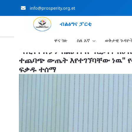
info@prosperity.org.et
ብልፅግና ፓርቲ
ዋና ገጽ
ስለ እኛ
ወቅታዊ ጉዳዮ
Skip to Main Content
"የኢትዮጵያን ብልፅግና ለማረጋገጥ በ
ተጨባጭ ውጤት እየተገኘባቸው ነዉ" የብ
ፍቃዱ ተሰማ