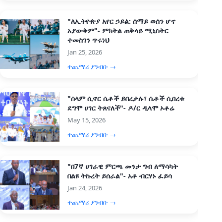
"ለኢትዮጵያ አየር ኃይል: ሰማይ ወሰን ሆኖ
አያውቅም"- ምክትል ጠቅላይ ሚኒስትር
ተመስገን ጥሩነህ
Jan 25, 2026
ተጨማሪ ያንብቡ →
"ሰላም ሲኖር ሴቶች ይበረታሉ፣ ሴቶች ሲበረቱ
ደግሞ ሀገር ትጸናለች"- ዶ/ር ዲላሞ ኦቶሬ
May 15, 2026
ተጨማሪ ያንብቡ →
"በ7ኛ ሀገራዊ ምርጫ መንታ ግብ ለማሳካት
በልዩ ትኩረት ይሰራል"- አቶ ብርሃኑ ፈይሳ
Jan 24, 2026
ተጨማሪ ያንብቡ →