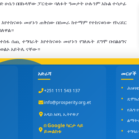
ድ
ሁሴን
በበኩላቸው
ፓርቲው
ባለፉት
ዓመታት
ሁሉንም
አኩል
ተሳታፊ
እየተከናወኑ
መሆኑን
ጠቅሰው
በሰመራ
ከተማም
የተከናወነው
የኮሪደር
ብለዋል።
ተስፋ
ሰጪ
ተግባራት
እየተከናወኑ
መሆኑን
የገለጹት
ደግሞ
በብልፅግና
ወልኦ
አይትሌ
ናቸው።
አድራሻ
መርሆች
ሕዝባዊ
+251 111 543 137
ዴሞክ
info@prosperity.org.et
የሕግ 
አዲስ አበባ, ኢትዮጵያ
ልማት
በ Google ካርታ ላይ
ይመልከቱ
ተግባራ