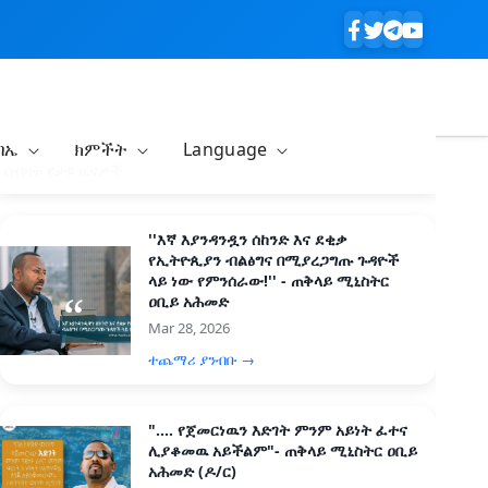
ባኤ
ክምችት
Language
በብዛት የታዩ ዜናዎች
''እኛ እያንዳንዷን ሰከንድ እና ደቂቃ
የኢትዮጲያን ብልፅግና በሚያረጋግጡ ጉዳዮች
ላይ ነው የምንሰራው!'' - ጠቅላይ ሚኒስትር
ዐቢይ አሕመድ
Mar 28, 2026
ተጨማሪ ያንብቡ →
".... የጀመርነዉን እድገት ምንም አይነት ፈተና
ሊያቆመዉ አይችልም"- ጠቅላይ ሚኒስትር ዐቢይ
አሕመድ (ዶ/ር)