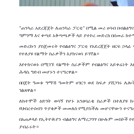
ጠንካራ
አደረጃጀት
ለጠንካራ
ፓርቲ
በሚል
መሪ
ሀሳብ
በብልፅግ
"
"
ግምገማ
እና
ቀጣይ
አቅጣጫዎች
ላይ
ያተኮረ
መድረክ
በሰመራ
ከተ
መድረኩን
ያስጀመሩት
የብልፅግና
ፓርቲ
የአደረጃጀት
ዘርፍ
ኃላፊ
የተለያዩ
የልማት
ስራዎችን
እያከናወነ
ይገኛል።
እየተከናወኑ
በሚገኙ
የልማት
ስራዎችም
የብልፅግና
አይቀሬነት
እ
ሕዳሴ
ግድብ
መሆኑን
ተናግረዋል።
በበጀት
ዓመቱ
ግማሽ
ዓመትም
ሀገርን
ወደ
ከፍታ
ያሸጋገሩ
ሌሎ
ገልጸዋል።
ለከተሞች
ዕድገት
ወሳኝ
የሆኑ
አንፀባራቂ
ስራዎች
በተለያዩ
ከ
የህብረተሰብን
ጥያቄዎች
መመለስ
የሚያስችሉ
መሆናቸውን
ተናግ
በአጠቃላይ
የኢትዮጵያን
ብልፅግና
ለማረጋገጥ
በሁሉም
መስኮች
የ
ያብራሩት።