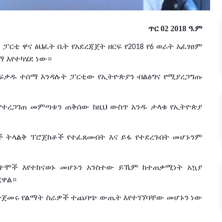
ጥር 02 2018 ዓ.ም
ና
ፓርቲ
ዋና
ፅህፈት
ቤት
የአደረጃጀት
ዘርፍ
የ
የ
ወራት
አፈፃፀም
2018
6
ማ
እየተካሄደ
ነው።
ፍቃዱ
ተሰማ
እንዳሉት
ፓርቲው
የኢትዮጵያን
ብልፅግና
የሚያረጋግጡ
የተረጋገጠ
መምጣቱን
ጠቅሰው
ከዚህ
ውስጥ
አንዱ
ታላቁ
የኢትዮጵያ
ች
ትላልቅ
ፕሮጀክቶች
የተፈጸሙበት
እና
ይፋ
የተደረጉበት
መሆኑንም
ተሞች
እየተከናወኑ
መሆኑን
አንስተው
ይኼም
ከተጠቃሚነት
አኳያ
ረዋል።
ተጀመሩ
የልማት
ስራዎች
ተጨባጭ
ውጤት
እየተገኘባቸው
መሆኑን
ነው