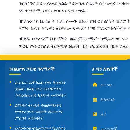
በብልፅግና
ፓርቲ
የአፋር
ክልል
ቅርንጫፍ
ፅህፈት
ቤት
ኃላፊ
መሐመ
እና
ተጠቃሚ
ያደረገ
መሆኑን
አንስተዋል።
በክልሉም
ከዚህ
በፊት
ያልተለመዱ
ሰፋፊ
የግብርና
ልማት
ስራዎች
ልማት
ስራ
ከተማዋን
ለነዋሪው
ጽዱ
እና
ምቹ
ማድረግ
አስችሏል
በክልሉ
በተለይም
ከተረጂነት
ወደ
ምርታማነት
በሚደረገው
ጉዞ
ፓርቲ
የአፋር
ክልል
ቅርንጫፍ
ፅህፈት
ቤት
የአደረጃጀት
ዘርፍ
ኃላፊ
የብልፅግና ፓርቲ ዓላማዎች
ፈጣን አገናኞች
ጠንካራ፣ ዴሞክራሲያዊ፣ ቅቡልነት
ዋና ገጽ
ያለው፣ ዘላቂ ሀገረ-መንግሥትና
ኅብረብሔራዊ አንድነት መገንባት፤
ቅ/ጽ/ቤት
ልማትና ፍትሐዊ ተጠቃሚነትን
የሚያረጋግጥ አካታች የኢኮኖሚ
ዜና
ሥርዓት መገንባት፤
ሁለንተናዊ ብልጽግናን የሚያሰፍን
መጣጥፎች