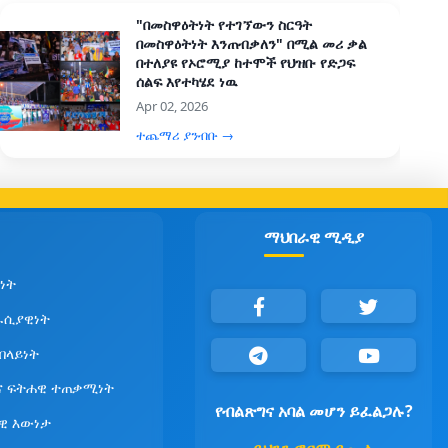
"በመስዋዕትነት የተገኘውን ስርዓት
በመስዋዕትነት እንጠብቃለን" በሚል መሪ ቃል
በተለያዩ የኦሮሚያ ከተሞች የህዝቡ የድጋፍ
ሰልፍ እየተካሄደ ነዉ
Apr 02, 2026
ተጨማሪ ያንብቡ →
ማህበራዊ ሚዲያ
ነት
ራሲያዊነት
የበላይነት
ና ፍትሐዊ ተጠቃሚነት
የብልጽግና አባል መሆን ይፈልጋሉ?
ዊ እውነታ