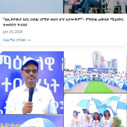
"ለኢትዮጵያ አየር ኃይል: ሰማይ ወሰን ሆኖ አያውቅም"- ምክትል ጠቅላይ ሚኒስትር
ተመስገን ጥሩነህ
Jan 25, 2026
ተጨማሪ ያንብቡ →