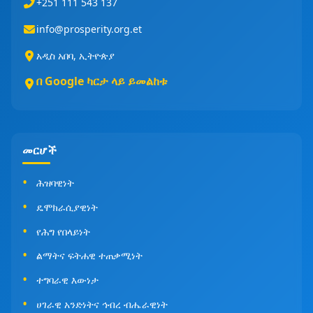
+251 111 543 137
info@prosperity.org.et
አዲስ አበባ, ኢትዮጵያ
በ Google ካርታ ላይ ይመልከቱ
መርሆች
ሕዝባዊነት
ዴሞክራሲያዊነት
የሕግ የበላይነት
ልማትና ፍትሐዊ ተጠቃሚነት
ተግባራዊ እውነታ
ሀገራዊ አንድነትና ኅብረ ብሔራዊነት