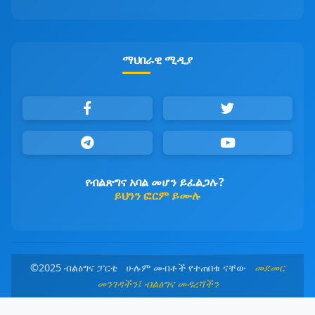
ማህበራዊ ሚዲያ
የብልጽግና አባል መሆን ይፈልጋሉ?
ይህንን ፎርም ይሙሉ
©2025 ብልፅግና ፓርቲ ሁሉም መብቶች የተጠበቁ ናቸው
መደመር
መንገዳችን፤ ብልፅግና መዳረሻችን