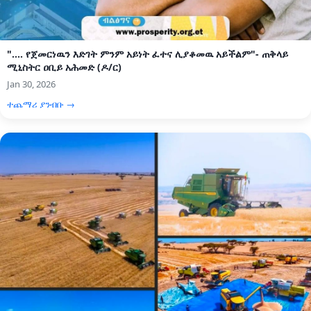
".... የጀመርነዉን እድገት ምንም አይነት ፈተና ሊያቆመዉ አይችልም"- ጠቅላይ
ሚኒስትር ዐቢይ አሕመድ (ዶ/ር)
Jan 30, 2026
ተጨማሪ ያንብቡ →