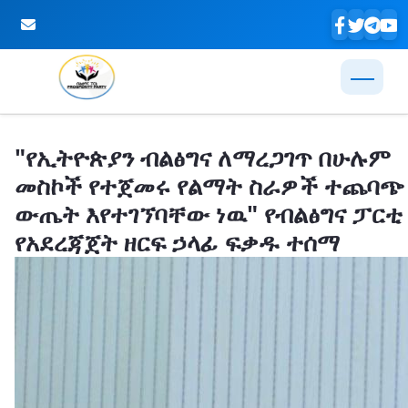
Skip to Main Content
"የኢትዮጵያን ብልፅግና ለማረጋገጥ በሁሉም
መስኮች የተጀመሩ የልማት ስራዎች ተጨባጭ
ውጤት እየተገኘባቸው ነዉ" የብልፅግና ፓርቲ
የአደረጃጀት ዘርፍ ኃላፊ ፍቃዱ ተሰማ