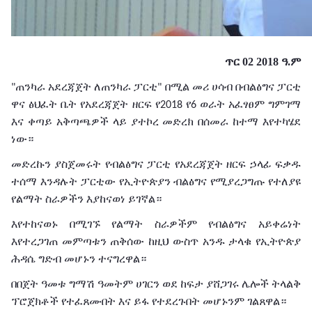
ጥር 02 2018 ዓ.ም
ጠንካራ
አደረጃጀት
ለጠንካራ
ፓርቲ
በሚል
መሪ
ሀሳብ
በብልፅግና
ፓርቲ
"
"
ዋና
ፅህፈት
ቤት
የአደረጃጀት
ዘርፍ
የ
የ
ወራት
አፈፃፀም
ግምገማ
2018
6
እና
ቀጣይ
አቅጣጫዎች
ላይ
ያተኮረ
መድረክ
በሰመራ
ከተማ
እየተካሄደ
ነው።
መድረኩን
ያስጀመሩት
የብልፅግና
ፓርቲ
የአደረጃጀት
ዘርፍ
ኃላፊ
ፍቃዱ
ተሰማ
እንዳሉት
ፓርቲው
የኢትዮጵያን
ብልፅግና
የሚያረጋግጡ
የተለያዩ
የልማት
ስራዎችን
እያከናወነ
ይገኛል።
እየተከናወኑ
በሚገኙ
የልማት
ስራዎችም
የብልፅግና
አይቀሬነት
እየተረጋገጠ
መምጣቱን
ጠቅሰው
ከዚህ
ውስጥ
አንዱ
ታላቁ
የኢትዮጵያ
ሕዳሴ
ግድብ
መሆኑን
ተናግረዋል።
በበጀት
ዓመቱ
ግማሽ
ዓመትም
ሀገርን
ወደ
ከፍታ
ያሸጋገሩ
ሌሎች
ትላልቅ
ፕሮጀክቶች
የተፈጸሙበት
እና
ይፋ
የተደረጉበት
መሆኑንም
ገልጸዋል።