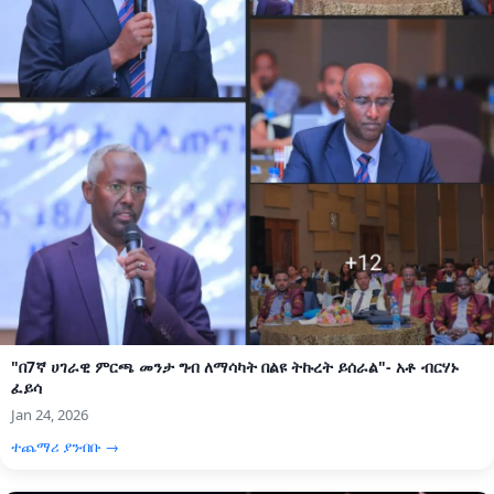
"በ7ኛ ሀገራዊ ምርጫ መንታ ግብ ለማሳካት በልዩ ትኩረት ይሰራል"- አቶ ብርሃኑ
ፈይሳ
Jan 24, 2026
ተጨማሪ ያንብቡ →