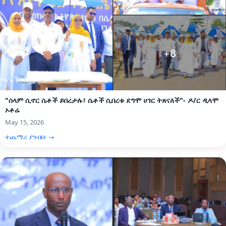
"ሰላም ሲኖር ሴቶች ይበረታሉ፣ ሴቶች ሲበረቱ ደግሞ ሀገር ትጸናለች"- ዶ/ር ዲላሞ
ኦቶሬ
May 15, 2026
ተጨማሪ ያንብቡ →