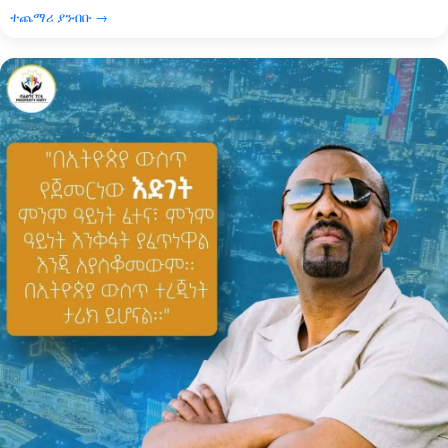
ተጨማሪ ያንብቡ →