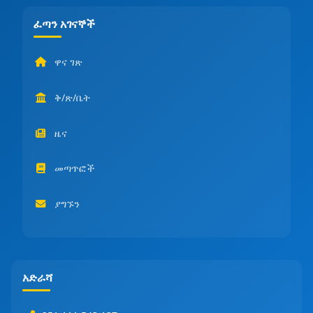
ፈጣን አገናኞች
ዋና ገጽ
ቅ/ጽ/ቤት
ዜና
መጣጥፎች
ያግኙን
አድራሻ