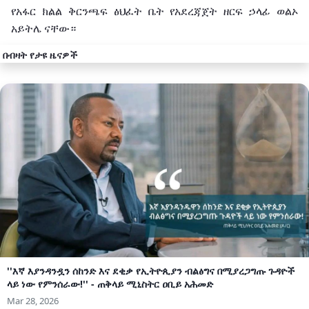
የአፋር
ክልል
ቅርንጫፍ
ፅህፈት
ቤት
የአደረጃጀት
ዘርፍ
ኃላፊ
ወልኦ
አይትሌ
ናቸው።
በብዛት የታዩ ዜናዎች
''እኛ እያንዳንዷን ሰከንድ እና ደቂቃ የኢትዮጲያን ብልፅግና በሚያረጋግጡ ጉዳዮች
ላይ ነው የምንሰራው!'' - ጠቅላይ ሚኒስትር ዐቢይ አሕመድ
Mar 28, 2026