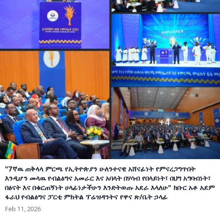
"7ኛዉ ጠቅላላ ምርጫ የኢትዮጵያን ሁለንተናዊ አሸናፊነት የምናረጋግጥበት
እንዲሆን መላዉ የብልፅግና አመራር እና አባላት በሃሳብ የበላይነት፣ በህግ አግባብነት፣
በፅናት እና በቁርጠኝነት ሀላፊነታችሁን እንድትወጡ አደራ እላለሁ" ክቡር አቶ አደም
ፋራህ የብልፅግና ፓርቲ ምክትል ፕሬዝዳንትና የዋና ጽ/ቤት ኃላፊ
Feb 11, 2026