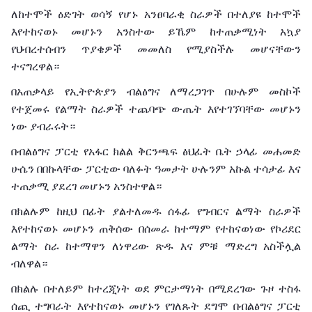
ለከተሞች
ዕድገት
ወሳኝ
የሆኑ
አንፀባራቂ
ስራዎች
በተለያዩ
ከተሞች
እየተከናወኑ
መሆኑን
አንስተው
ይኼም
ከተጠቃሚነት
አኳያ
የህብረተሰብን
ጥያቄዎች
መመለስ
የሚያስችሉ
መሆናቸውን
ተናግረዋል።
በአጠቃላይ
የኢትዮጵያን
ብልፅግና
ለማረጋገጥ
በሁሉም
መስኮች
የተጀመሩ
የልማት
ስራዎች
ተጨባጭ
ውጤት
እየተገኘባቸው
መሆኑን
ነው
ያብራሩት።
በብልፅግና
ፓርቲ
የአፋር
ክልል
ቅርንጫፍ
ፅህፈት
ቤት
ኃላፊ
መሐመድ
ሁሴን
በበኩላቸው
ፓርቲው
ባለፉት
ዓመታት
ሁሉንም
አኩል
ተሳታፊ
እና
ተጠቃሚ
ያደረገ
መሆኑን
አንስተዋል።
በክልሉም
ከዚህ
በፊት
ያልተለመዱ
ሰፋፊ
የግብርና
ልማት
ስራዎች
እየተከናወኑ
መሆኑን
ጠቅሰው
በሰመራ
ከተማም
የተከናወነው
የኮሪደር
ልማት
ስራ
ከተማዋን
ለነዋሪው
ጽዱ
እና
ምቹ
ማድረግ
አስችሏል
ብለዋል።
በክልሉ
በተለይም
ከተረጂነት
ወደ
ምርታማነት
በሚደረገው
ጉዞ
ተስፋ
ሰጪ
ተግባራት
እየተከናወኑ
መሆኑን
የገለጹት
ደግሞ
በብልፅግና
ፓርቲ