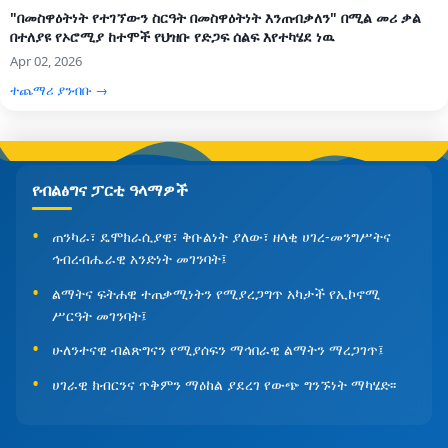
"በመስዋዕትነት የተገኘውን ስርዓት በመስዋዕትነት እንጠብቃለን" በሚል መሪ ቃል
በተለያዩ የኦሮሚያ ከተሞች የህዝቡ የድጋፍ ሰልፍ እየተካሄደ ነዉ
Apr 02, 2026
ተጨማሪ ያንብቡ →
የብልፅግና ፓርቲ ዓላማዎች
ጠንካራ፣ ዴሞክራሲያዊ፣ ቅቡልነት ያለው፣ ዘላቂ ሀገረ-መንግሥትና
ኅብረብሔራዊ አንድነት መገንባት፤
ልማትና ፍትሐዊ ተጠቃሚነትን የሚያረጋግጥ አካታች የኢኮኖሚ
ሥርዓት መገንባት፤
ሁለንተናዊ ብልጽግናን የሚያሰፍን ማኅበራዊ ልማትን ማረጋገጥ፤
ሀገራዊ ክብርንና ጥቅምን ማዕከል ያደረገ የውጭ ግንኙነት ማካሄድ፡፡