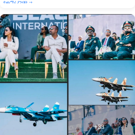
ተጨማሪ ያንብቡ →