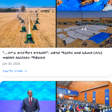
"....የሥራ ጽናታችሁን ቀጥሉበት!"- ጠቅላይ ሚኒስትር ዐብይ አሕመድ (ዶ/ር)
መልእክት ለአርሶአደሩ ማህበረሰብ
Jan 30, 2026
ተጨማሪ ያንብቡ →