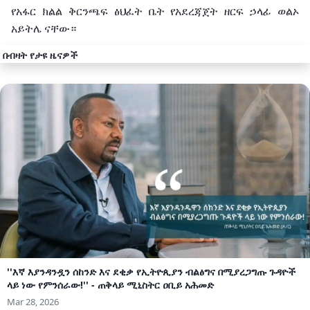
የአፋር
ክልል
ቅርንጫፍ
ፅህፈት
ቤት
የአደረጃጀት
ዘርፍ
ኃላፊ
ወልኦ
አይትሌ
ናቸው።
በብዛት የታዩ ዜናዎች
''እኛ እያንዳንዷን ሰከንድ እና ደቂቃ የኢትዮጲያን ብልፅግና በሚያረጋግጡ ጉዳዮች
ላይ ነው የምንሰራው!'' - ጠቅላይ ሚኒስትር ዐቢይ አሕመድ
Mar 28, 2026