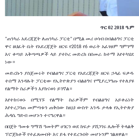
ጥር 02 2018 ዓ.ም
ጠንካራ
አደረጃጀት
ለጠንካራ
ፓርቲ
በሚል
መሪ
ሀሳብ
በብልፅግና
ፓርቲ
"
"
ዋና
ፅህፈት
ቤት
የአደረጃጀት
ዘርፍ
የ
የ
ወራት
አፈፃፀም
ግምገማ
2018
6
እና
ቀጣይ
አቅጣጫዎች
ላይ
ያተኮረ
መድረክ
በሰመራ
ከተማ
እየተካሄደ
ነው።
መድረኩን
ያስጀመሩት
የብልፅግና
ፓርቲ
የአደረጃጀት
ዘርፍ
ኃላፊ
ፍቃዱ
ተሰማ
እንዳሉት
ፓርቲው
የኢትዮጵያን
ብልፅግና
የሚያረጋግጡ
የተለያዩ
የልማት
ስራዎችን
እያከናወነ
ይገኛል።
እየተከናወኑ
በሚገኙ
የልማት
ስራዎችም
የብልፅግና
አይቀሬነት
እየተረጋገጠ
መምጣቱን
ጠቅሰው
ከዚህ
ውስጥ
አንዱ
ታላቁ
የኢትዮጵያ
ሕዳሴ
ግድብ
መሆኑን
ተናግረዋል።
በበጀት
ዓመቱ
ግማሽ
ዓመትም
ሀገርን
ወደ
ከፍታ
ያሸጋገሩ
ሌሎች
ትላልቅ
ፕሮጀክቶች
የተፈጸሙበት
እና
ይፋ
የተደረጉበት
መሆኑንም
ገልጸዋል።