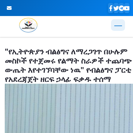
Skip to Main Content
"የኢትዮጵያን ብልፅግና ለማረጋገጥ በሁሉም
መስኮች የተጀመሩ የልማት ስራዎች ተጨባጭ
ውጤት እየተገኘባቸው ነዉ" የብልፅግና ፓርቲ
የአደረጃጀት ዘርፍ ኃላፊ ፍቃዱ ተሰማ