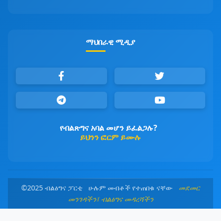
ማህበራዊ ሚዲያ
የብልጽግና አባል መሆን ይፈልጋሉ?
ይህንን ፎርም ይሙሉ
©2025 ብልፅግና ፓርቲ ሁሉም መብቶች የተጠበቁ ናቸው
መደመር
መንገዳችን፤ ብልፅግና መዳረሻችን