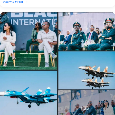
ተጨማሪ ያንብቡ →