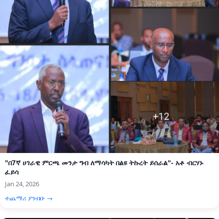
"በ7ኛ ሀገራዊ ምርጫ መንታ ግብ ለማሳካት በልዩ ትኩረት ይሰራል"- አቶ ብርሃኑ
ፈይሳ
Jan 24, 2026
ተጨማሪ ያንብቡ →