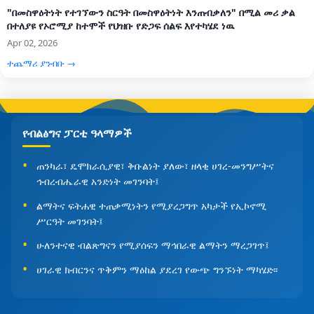
"በመስዋዕትነት የተገኘውን ስርዓት በመስዋዕትነት እንጠብቃለን" በሚል መሪ ቃል
በተለያዩ የኦሮሚያ ከተሞች የህዝቡ የድጋፍ ሰልፍ እየተካሄደ ነዉ
Apr 02, 2026
ተጨማሪ ያንብቡ →
የብልፅግና ፓርቲ ዓላማዎች
ጠንካራ፣ ዴሞክራሲያዊ፣ ቅቡልነት ያለው፣ ዘላቂ ሀገረ-መንግሥትና
ኅብረብሔራዊ አንድነት መገንባት፤
ልማትና ፍትሐዊ ተጠቃሚነትን የሚያረጋግጥ አካታች የኢኮኖሚ
ሥርዓት መገንባት፤
ሁለንተናዊ ብልጽግናን የሚያሰፍን ማኅበራዊ ልማትን ማረጋገጥ፤
ሀገራዊ ክብርንና ጥቅምን ማዕከል ያደረገ የውጭ ግንኙነት ማካሄድ፡፡