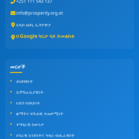
+251 111 543 137
info@prosperity.org.et
አዲስ አበባ, ኢትዮጵያ
በ Google ካርታ ላይ ይመልከቱ
መርሆች
ሕዝባዊነት
ዴሞክራሲያዊነት
የሕግ የበላይነት
ልማትና ፍትሐዊ ተጠቃሚነት
ተግባራዊ እውነታ
ሀገራዊ አንድነትና ኅብረ ብሔራዊነት