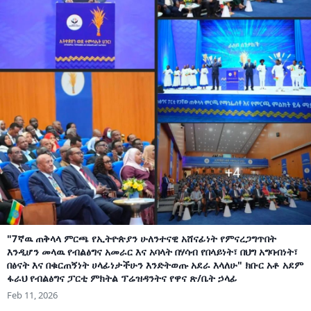
"7ኛዉ ጠቅላላ ምርጫ የኢትዮጵያን ሁለንተናዊ አሸናፊነት የምናረጋግጥበት
እንዲሆን መላዉ የብልፅግና አመራር እና አባላት በሃሳብ የበላይነት፣ በህግ አግባብነት፣
በፅናት እና በቁርጠኝነት ሀላፊነታችሁን እንድትወጡ አደራ እላለሁ" ክቡር አቶ አደም
ፋራህ የብልፅግና ፓርቲ ምክትል ፕሬዝዳንትና የዋና ጽ/ቤት ኃላፊ
Feb 11, 2026