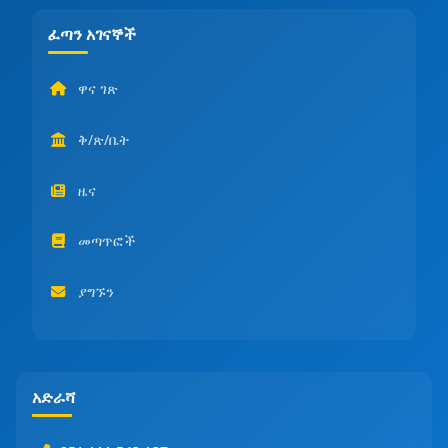
ፈጣን አገናኞች
ዋና ገጽ
ቅ/ጽ/ቤት
ዜና
መጣጥፎች
ያግኙን
አድራሻ