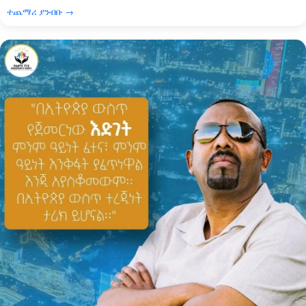
ተጨማሪ ያንብቡ →