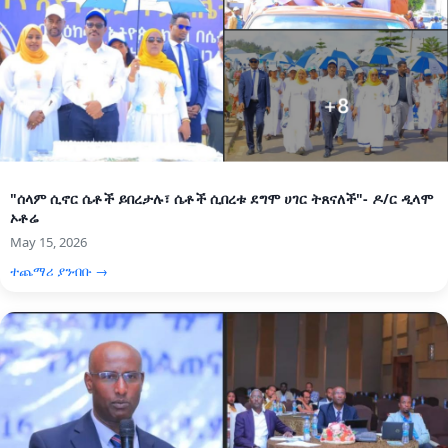
"ሰላም ሲኖር ሴቶች ይበረታሉ፣ ሴቶች ሲበረቱ ደግሞ ሀገር ትጸናለች"- ዶ/ር ዲላሞ
ኦቶሬ
May 15, 2026
ተጨማሪ ያንብቡ →