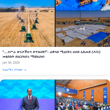
"....የሥራ ጽናታችሁን ቀጥሉበት!"- ጠቅላይ ሚኒስትር ዐብይ አሕመድ (ዶ/ር)
መልእክት ለአርሶአደሩ ማህበረሰብ
Jan 30, 2026
ተጨማሪ ያንብቡ →