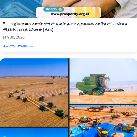
".... የጀመርነዉን እድገት ምንም አይነት ፈተና ሊያቆመዉ አይችልም"- ጠቅላይ
ሚኒስትር ዐቢይ አሕመድ (ዶ/ር)
Jan 30, 2026
ተጨማሪ ያንብቡ →