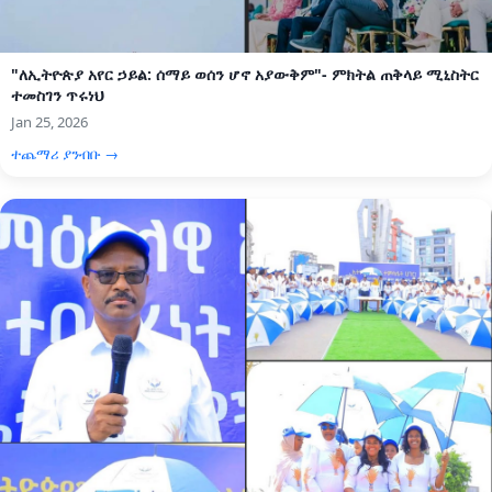
"ለኢትዮጵያ አየር ኃይል: ሰማይ ወሰን ሆኖ አያውቅም"- ምክትል ጠቅላይ ሚኒስትር
ተመስገን ጥሩነህ
Jan 25, 2026
ተጨማሪ ያንብቡ →