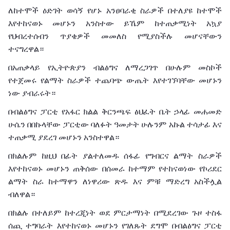
ለከተሞች
ዕድገት
ወሳኝ
የሆኑ
አንፀባራቂ
ስራዎች
በተለያዩ
ከተሞች
እየተከናወኑ
መሆኑን
አንስተው
ይኼም
ከተጠቃሚነት
አኳያ
የህብረተሰብን
ጥያቄዎች
መመለስ
የሚያስችሉ
መሆናቸውን
ተናግረዋል።
በአጠቃላይ
የኢትዮጵያን
ብልፅግና
ለማረጋገጥ
በሁሉም
መስኮች
የተጀመሩ
የልማት
ስራዎች
ተጨባጭ
ውጤት
እየተገኘባቸው
መሆኑን
ነው
ያብራሩት።
በብልፅግና
ፓርቲ
የአፋር
ክልል
ቅርንጫፍ
ፅህፈት
ቤት
ኃላፊ
መሐመድ
ሁሴን
በበኩላቸው
ፓርቲው
ባለፉት
ዓመታት
ሁሉንም
አኩል
ተሳታፊ
እና
ተጠቃሚ
ያደረገ
መሆኑን
አንስተዋል።
በክልሉም
ከዚህ
በፊት
ያልተለመዱ
ሰፋፊ
የግብርና
ልማት
ስራዎች
እየተከናወኑ
መሆኑን
ጠቅሰው
በሰመራ
ከተማም
የተከናወነው
የኮሪደር
ልማት
ስራ
ከተማዋን
ለነዋሪው
ጽዱ
እና
ምቹ
ማድረግ
አስችሏል
ብለዋል።
በክልሉ
በተለይም
ከተረጂነት
ወደ
ምርታማነት
በሚደረገው
ጉዞ
ተስፋ
ሰጪ
ተግባራት
እየተከናወኑ
መሆኑን
የገለጹት
ደግሞ
በብልፅግና
ፓርቲ