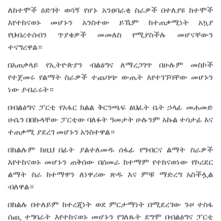
ለከተሞች
ዕድገት
ወሳኝ
የሆኑ
አንፀባራቂ
ስራዎች
በተለያዩ
ከተሞች
እየተከናወኑ
መሆኑን
አንስተው
ይኼም
ከተጠቃሚነት
አኳያ
የህብረተሰብን
ጥያቄዎች
መመለስ
የሚያስችሉ
መሆናቸውን
ተናግረዋል።
በአጠቃላይ
የኢትዮጵያን
ብልፅግና
ለማረጋገጥ
በሁሉም
መስኮች
የተጀመሩ
የልማት
ስራዎች
ተጨባጭ
ውጤት
እየተገኘባቸው
መሆኑን
ነው
ያብራሩት።
በብልፅግና
ፓርቲ
የአፋር
ክልል
ቅርንጫፍ
ፅህፈት
ቤት
ኃላፊ
መሐመድ
ሁሴን
በበኩላቸው
ፓርቲው
ባለፉት
ዓመታት
ሁሉንም
አኩል
ተሳታፊ
እና
ተጠቃሚ
ያደረገ
መሆኑን
አንስተዋል።
በክልሉም
ከዚህ
በፊት
ያልተለመዱ
ሰፋፊ
የግብርና
ልማት
ስራዎች
እየተከናወኑ
መሆኑን
ጠቅሰው
በሰመራ
ከተማም
የተከናወነው
የኮሪደር
ልማት
ስራ
ከተማዋን
ለነዋሪው
ጽዱ
እና
ምቹ
ማድረግ
አስችሏል
ብለዋል።
በክልሉ
በተለይም
ከተረጂነት
ወደ
ምርታማነት
በሚደረገው
ጉዞ
ተስፋ
ሰጪ
ተግባራት
እየተከናወኑ
መሆኑን
የገለጹት
ደግሞ
በብልፅግና
ፓርቲ