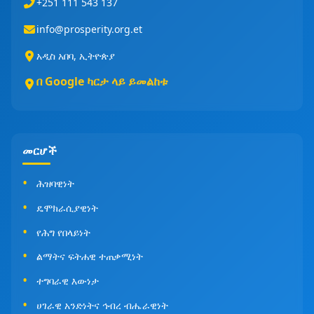
+251 111 543 137
info@prosperity.org.et
አዲስ አበባ, ኢትዮጵያ
በ Google ካርታ ላይ ይመልከቱ
መርሆች
ሕዝባዊነት
ዴሞክራሲያዊነት
የሕግ የበላይነት
ልማትና ፍትሐዊ ተጠቃሚነት
ተግባራዊ እውነታ
ሀገራዊ አንድነትና ኅብረ ብሔራዊነት