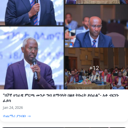
"በ7ኛ ሀገራዊ ምርጫ መንታ ግብ ለማሳካት በልዩ ትኩረት ይሰራል"- አቶ ብርሃኑ
ፈይሳ
Jan 24, 2026
ተጨማሪ ያንብቡ →