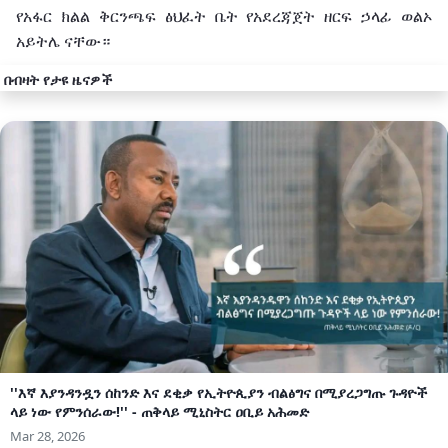
የአፋር
ክልል
ቅርንጫፍ
ፅህፈት
ቤት
የአደረጃጀት
ዘርፍ
ኃላፊ
ወልኦ
አይትሌ
ናቸው።
በብዛት የታዩ ዜናዎች
''እኛ እያንዳንዷን ሰከንድ እና ደቂቃ የኢትዮጲያን ብልፅግና በሚያረጋግጡ ጉዳዮች
ላይ ነው የምንሰራው!'' - ጠቅላይ ሚኒስትር ዐቢይ አሕመድ
Mar 28, 2026