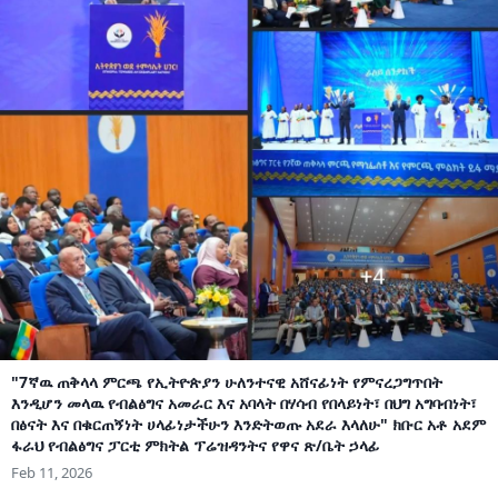
"7ኛዉ ጠቅላላ ምርጫ የኢትዮጵያን ሁለንተናዊ አሸናፊነት የምናረጋግጥበት
እንዲሆን መላዉ የብልፅግና አመራር እና አባላት በሃሳብ የበላይነት፣ በህግ አግባብነት፣
በፅናት እና በቁርጠኝነት ሀላፊነታችሁን እንድትወጡ አደራ እላለሁ" ክቡር አቶ አደም
ፋራህ የብልፅግና ፓርቲ ምክትል ፕሬዝዳንትና የዋና ጽ/ቤት ኃላፊ
Feb 11, 2026