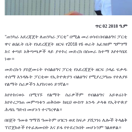
ጥር 02 2018 ዓ.ም
ጠንካራ
አደረጃጀት
ለጠንካራ
ፓርቲ
በሚል
መሪ
ሀሳብ
በብልፅግና
ፓርቲ
"
"
ዋና
ፅህፈት
ቤት
የአደረጃጀት
ዘርፍ
የ
የ
ወራት
አፈፃፀም
ግምገማ
2018
6
እና
ቀጣይ
አቅጣጫዎች
ላይ
ያተኮረ
መድረክ
በሰመራ
ከተማ
እየተካሄደ
ነው።
መድረኩን
ያስጀመሩት
የብልፅግና
ፓርቲ
የአደረጃጀት
ዘርፍ
ኃላፊ
ፍቃዱ
ተሰማ
እንዳሉት
ፓርቲው
የኢትዮጵያን
ብልፅግና
የሚያረጋግጡ
የተለያዩ
የልማት
ስራዎችን
እያከናወነ
ይገኛል።
እየተከናወኑ
በሚገኙ
የልማት
ስራዎችም
የብልፅግና
አይቀሬነት
እየተረጋገጠ
መምጣቱን
ጠቅሰው
ከዚህ
ውስጥ
አንዱ
ታላቁ
የኢትዮጵያ
ሕዳሴ
ግድብ
መሆኑን
ተናግረዋል።
በበጀት
ዓመቱ
ግማሽ
ዓመትም
ሀገርን
ወደ
ከፍታ
ያሸጋገሩ
ሌሎች
ትላልቅ
ፕሮጀክቶች
የተፈጸሙበት
እና
ይፋ
የተደረጉበት
መሆኑንም
ገልጸዋል።