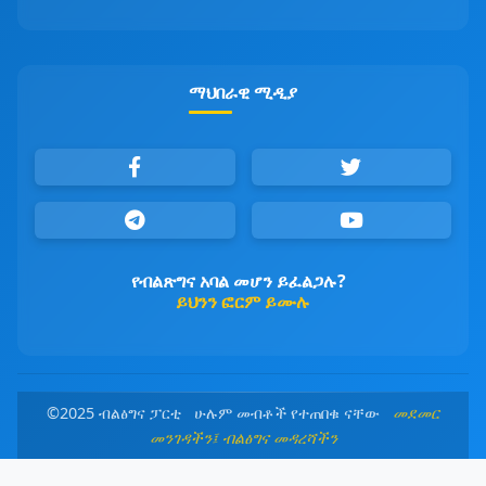
ማህበራዊ ሚዲያ
የብልጽግና አባል መሆን ይፈልጋሉ?
ይህንን ፎርም ይሙሉ
©2025 ብልፅግና ፓርቲ ሁሉም መብቶች የተጠበቁ ናቸው
መደመር
መንገዳችን፤ ብልፅግና መዳረሻችን