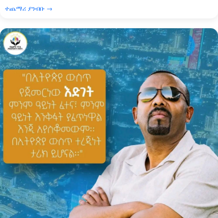
ተጨማሪ ያንብቡ →