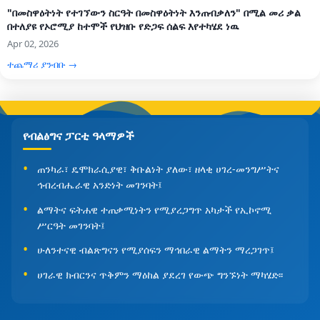
"በመስዋዕትነት የተገኘውን ስርዓት በመስዋዕትነት እንጠብቃለን" በሚል መሪ ቃል
በተለያዩ የኦሮሚያ ከተሞች የህዝቡ የድጋፍ ሰልፍ እየተካሄደ ነዉ
Apr 02, 2026
ተጨማሪ ያንብቡ →
የብልፅግና ፓርቲ ዓላማዎች
ጠንካራ፣ ዴሞክራሲያዊ፣ ቅቡልነት ያለው፣ ዘላቂ ሀገረ-መንግሥትና
ኅብረብሔራዊ አንድነት መገንባት፤
ልማትና ፍትሐዊ ተጠቃሚነትን የሚያረጋግጥ አካታች የኢኮኖሚ
ሥርዓት መገንባት፤
ሁለንተናዊ ብልጽግናን የሚያሰፍን ማኅበራዊ ልማትን ማረጋገጥ፤
ሀገራዊ ክብርንና ጥቅምን ማዕከል ያደረገ የውጭ ግንኙነት ማካሄድ፡፡