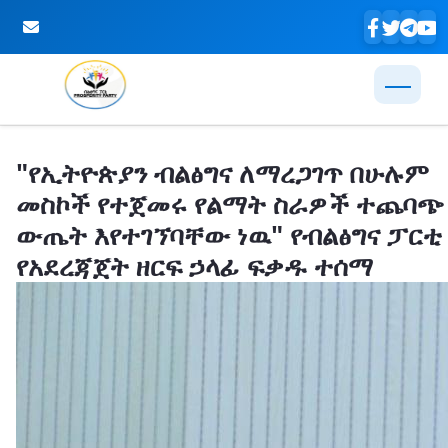
Skip to Main Content
"የኢትዮጵያን ብልፅግና ለማረጋገጥ በሁሉም
መስኮች የተጀመሩ የልማት ስራዎች ተጨባጭ
ውጤት እየተገኘባቸው ነዉ" የብልፅግና ፓርቲ
የአደረጃጀት ዘርፍ ኃላፊ ፍቃዱ ተሰማ