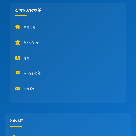
ፈጣን አገናኞች
ዋና ገጽ
ቅ/ጽ/ቤት
ዜና
መጣጥፎች
ያግኙን
አድራሻ