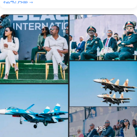
ተጨማሪ ያንብቡ →