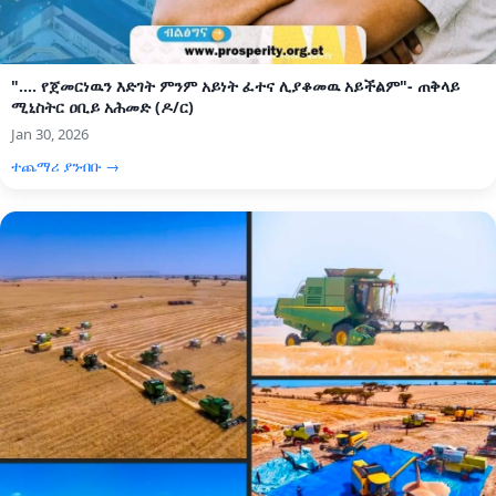
".... የጀመርነዉን እድገት ምንም አይነት ፈተና ሊያቆመዉ አይችልም"- ጠቅላይ
ሚኒስትር ዐቢይ አሕመድ (ዶ/ር)
Jan 30, 2026
ተጨማሪ ያንብቡ →