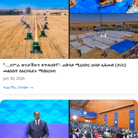
"....የሥራ ጽናታችሁን ቀጥሉበት!"- ጠቅላይ ሚኒስትር ዐብይ አሕመድ (ዶ/ር)
መልእክት ለአርሶአደሩ ማህበረሰብ
Jan 30, 2026
ተጨማሪ ያንብቡ →