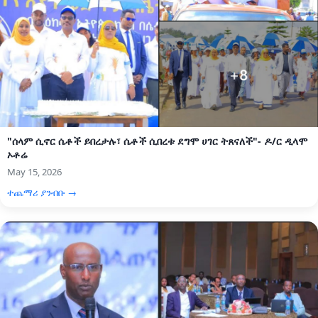
"ሰላም ሲኖር ሴቶች ይበረታሉ፣ ሴቶች ሲበረቱ ደግሞ ሀገር ትጸናለች"- ዶ/ር ዲላሞ
ኦቶሬ
May 15, 2026
ተጨማሪ ያንብቡ →