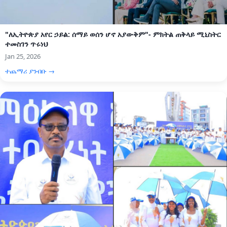
"ለኢትዮጵያ አየር ኃይል: ሰማይ ወሰን ሆኖ አያውቅም"- ምክትል ጠቅላይ ሚኒስትር
ተመስገን ጥሩነህ
Jan 25, 2026
ተጨማሪ ያንብቡ →