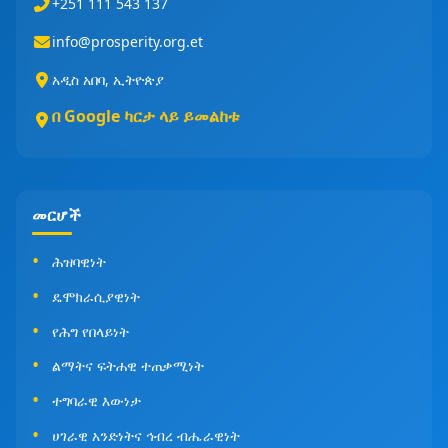
+251 111 543 137
info@prosperity.org.et
አዲስ አበባ, ኢትዮጵያ
በ Google ካርታ ላይ ይመልከቱ
መርሆች
ሕዝባዊነት
ዴሞክራሲያዊነት
የሕግ የበላይነት
ልማትና ፍትሐዊ ተጠቃሚነት
ተግባራዊ እውነታ
ሀገራዊ አንድነትና ኅብረ ብሔራዊነት