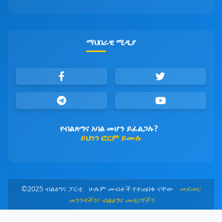
ማህበራዊ ሚዲያ
የብልጽግና አባል መሆን ይፈልጋሉ?
ይህንን ፎርም ይሙሉ
©2025 ብልፅግና ፓርቲ ሁሉም መብቶች የተጠበቁ ናቸው
መደመር
መንገዳችን፤ ብልፅግና መዳረሻችን