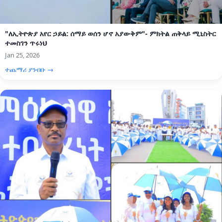
"ለኢትዮጵያ አየር ኃይል: ሰማይ ወሰን ሆኖ አያውቅም"- ምክትል ጠቅላይ ሚኒስትር
ተመስገን ጥሩነህ
Jan 25, 2026
ተጨማሪ ያንብቡ →