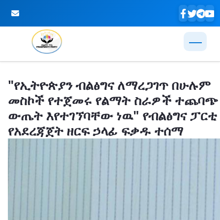
Skip to Main Content
"የኢትዮጵያን ብልፅግና ለማረጋገጥ በሁሉም
መስኮች የተጀመሩ የልማት ስራዎች ተጨባጭ
ውጤት እየተገኘባቸው ነዉ" የብልፅግና ፓርቲ
የአደረጃጀት ዘርፍ ኃላፊ ፍቃዱ ተሰማ