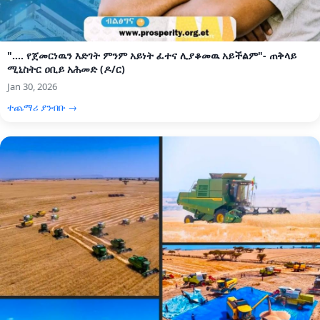
".... የጀመርነዉን እድገት ምንም አይነት ፈተና ሊያቆመዉ አይችልም"- ጠቅላይ
ሚኒስትር ዐቢይ አሕመድ (ዶ/ር)
Jan 30, 2026
ተጨማሪ ያንብቡ →