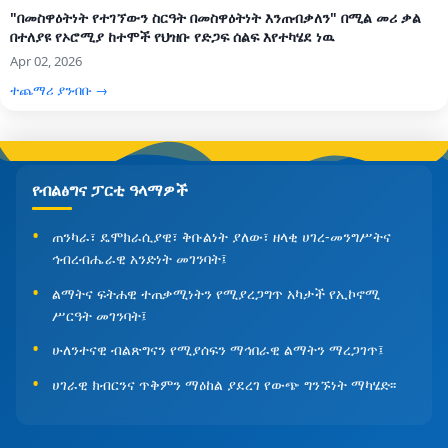
"በመስዋዕትነት የተገኘውን ስርዓት በመስዋዕትነት እንጠብቃለን" በሚል መሪ ቃል
በተለያዩ የኦሮሚያ ከተሞች የህዝቡ የድጋፍ ሰልፍ እየተካሄደ ነዉ
Apr 02, 2026
ተጨማሪ ያንብቡ →
የብልፅግና ፓርቲ ዓላማዎች
ጠንካራ፣ ዴሞክራሲያዊ፣ ቅቡልነት ያለው፣ ዘላቂ ሀገረ-መንግሥትና
ኅብረብሔራዊ አንድነት መገንባት፤
ልማትና ፍትሐዊ ተጠቃሚነትን የሚያረጋግጥ አካታች የኢኮኖሚ
ሥርዓት መገንባት፤
ሁለንተናዊ ብልጽግናን የሚያሰፍን ማኅበራዊ ልማትን ማረጋገጥ፤
ሀገራዊ ክብርንና ጥቅምን ማዕከል ያደረገ የውጭ ግንኙነት ማካሄድ፡፡