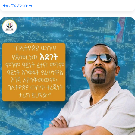
ተጨማሪ ያንብቡ →