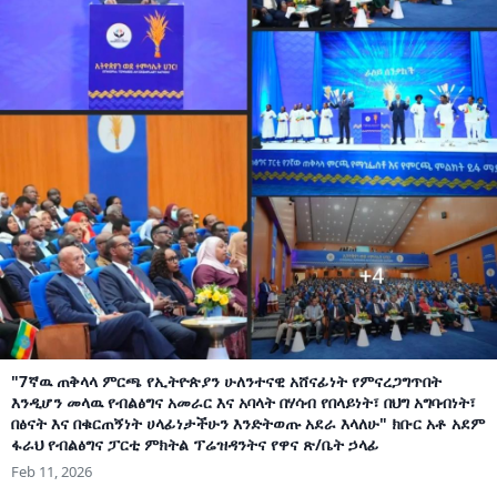
"7ኛዉ ጠቅላላ ምርጫ የኢትዮጵያን ሁለንተናዊ አሸናፊነት የምናረጋግጥበት
እንዲሆን መላዉ የብልፅግና አመራር እና አባላት በሃሳብ የበላይነት፣ በህግ አግባብነት፣
በፅናት እና በቁርጠኝነት ሀላፊነታችሁን እንድትወጡ አደራ እላለሁ" ክቡር አቶ አደም
ፋራህ የብልፅግና ፓርቲ ምክትል ፕሬዝዳንትና የዋና ጽ/ቤት ኃላፊ
Feb 11, 2026