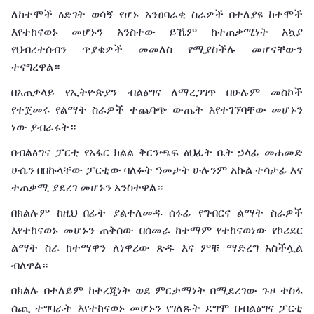
ለከተሞች
ዕድገት
ወሳኝ
የሆኑ
አንፀባራቂ
ስራዎች
በተለያዩ
ከተሞች
እየተከናወኑ
መሆኑን
አንስተው
ይኼም
ከተጠቃሚነት
አኳያ
የህብረተሰብን
ጥያቄዎች
መመለስ
የሚያስችሉ
መሆናቸውን
ተናግረዋል።
በአጠቃላይ
የኢትዮጵያን
ብልፅግና
ለማረጋገጥ
በሁሉም
መስኮች
የተጀመሩ
የልማት
ስራዎች
ተጨባጭ
ውጤት
እየተገኘባቸው
መሆኑን
ነው
ያብራሩት።
በብልፅግና
ፓርቲ
የአፋር
ክልል
ቅርንጫፍ
ፅህፈት
ቤት
ኃላፊ
መሐመድ
ሁሴን
በበኩላቸው
ፓርቲው
ባለፉት
ዓመታት
ሁሉንም
አኩል
ተሳታፊ
እና
ተጠቃሚ
ያደረገ
መሆኑን
አንስተዋል።
በክልሉም
ከዚህ
በፊት
ያልተለመዱ
ሰፋፊ
የግብርና
ልማት
ስራዎች
እየተከናወኑ
መሆኑን
ጠቅሰው
በሰመራ
ከተማም
የተከናወነው
የኮሪደር
ልማት
ስራ
ከተማዋን
ለነዋሪው
ጽዱ
እና
ምቹ
ማድረግ
አስችሏል
ብለዋል።
በክልሉ
በተለይም
ከተረጂነት
ወደ
ምርታማነት
በሚደረገው
ጉዞ
ተስፋ
ሰጪ
ተግባራት
እየተከናወኑ
መሆኑን
የገለጹት
ደግሞ
በብልፅግና
ፓርቲ