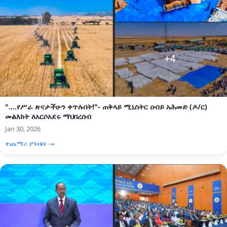
"....የሥራ ጽናታችሁን ቀጥሉበት!"- ጠቅላይ ሚኒስትር ዐብይ አሕመድ (ዶ/ር)
መልእክት ለአርሶአደሩ ማህበረሰብ
Jan 30, 2026
ተጨማሪ ያንብቡ →