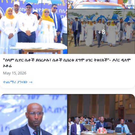
"ሰላም ሲኖር ሴቶች ይበረታሉ፣ ሴቶች ሲበረቱ ደግሞ ሀገር ትጸናለች"- ዶ/ር ዲላሞ
ኦቶሬ
May 15, 2026
ተጨማሪ ያንብቡ →