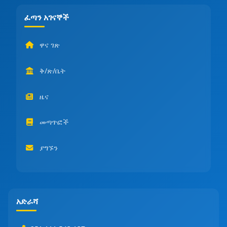
ፈጣን አገናኞች
ዋና ገጽ
ቅ/ጽ/ቤት
ዜና
መጣጥፎች
ያግኙን
አድራሻ