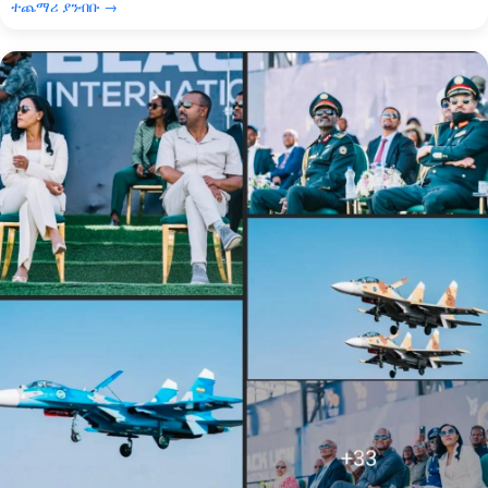
ተጨማሪ ያንብቡ →