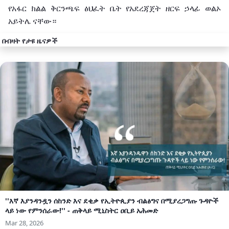
የአፋር
ክልል
ቅርንጫፍ
ፅህፈት
ቤት
የአደረጃጀት
ዘርፍ
ኃላፊ
ወልኦ
አይትሌ
ናቸው።
በብዛት የታዩ ዜናዎች
''እኛ እያንዳንዷን ሰከንድ እና ደቂቃ የኢትዮጲያን ብልፅግና በሚያረጋግጡ ጉዳዮች
ላይ ነው የምንሰራው!'' - ጠቅላይ ሚኒስትር ዐቢይ አሕመድ
Mar 28, 2026