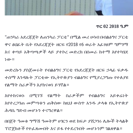
ጥር 02 2018 ዓ.ም
ጠንካራ
አደረጃጀት
ለጠንካራ
ፓርቲ
በሚል
መሪ
ሀሳብ
በብልፅግና
ፓርቲ
"
"
ዋና
ፅህፈት
ቤት
የአደረጃጀት
ዘርፍ
የ
የ
ወራት
አፈፃፀም
ግምገማ
2018
6
እና
ቀጣይ
አቅጣጫዎች
ላይ
ያተኮረ
መድረክ
በሰመራ
ከተማ
እየተካሄደ
ነው።
መድረኩን
ያስጀመሩት
የብልፅግና
ፓርቲ
የአደረጃጀት
ዘርፍ
ኃላፊ
ፍቃዱ
ተሰማ
እንዳሉት
ፓርቲው
የኢትዮጵያን
ብልፅግና
የሚያረጋግጡ
የተለያዩ
የልማት
ስራዎችን
እያከናወነ
ይገኛል።
እየተከናወኑ
በሚገኙ
የልማት
ስራዎችም
የብልፅግና
አይቀሬነት
እየተረጋገጠ
መምጣቱን
ጠቅሰው
ከዚህ
ውስጥ
አንዱ
ታላቁ
የኢትዮጵያ
ሕዳሴ
ግድብ
መሆኑን
ተናግረዋል።
በበጀት
ዓመቱ
ግማሽ
ዓመትም
ሀገርን
ወደ
ከፍታ
ያሸጋገሩ
ሌሎች
ትላልቅ
ፕሮጀክቶች
የተፈጸሙበት
እና
ይፋ
የተደረጉበት
መሆኑንም
ገልጸዋል።