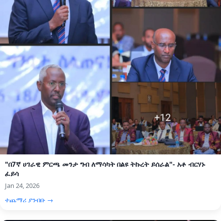
"በ7ኛ ሀገራዊ ምርጫ መንታ ግብ ለማሳካት በልዩ ትኩረት ይሰራል"- አቶ ብርሃኑ
ፈይሳ
Jan 24, 2026
ተጨማሪ ያንብቡ →