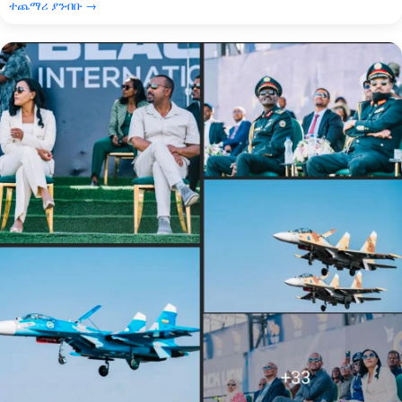
ተጨማሪ ያንብቡ →