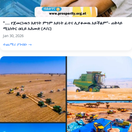
".... የጀመርነዉን እድገት ምንም አይነት ፈተና ሊያቆመዉ አይችልም"- ጠቅላይ
ሚኒስትር ዐቢይ አሕመድ (ዶ/ር)
Jan 30, 2026
ተጨማሪ ያንብቡ →