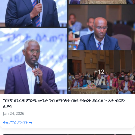
"በ7ኛ ሀገራዊ ምርጫ መንታ ግብ ለማሳካት በልዩ ትኩረት ይሰራል"- አቶ ብርሃኑ
ፈይሳ
Jan 24, 2026
ተጨማሪ ያንብቡ →