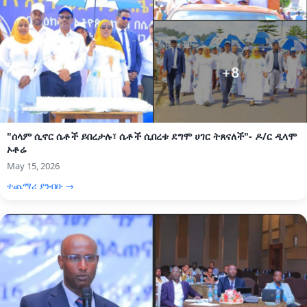
"ሰላም ሲኖር ሴቶች ይበረታሉ፣ ሴቶች ሲበረቱ ደግሞ ሀገር ትጸናለች"- ዶ/ር ዲላሞ
ኦቶሬ
May 15, 2026
ተጨማሪ ያንብቡ →