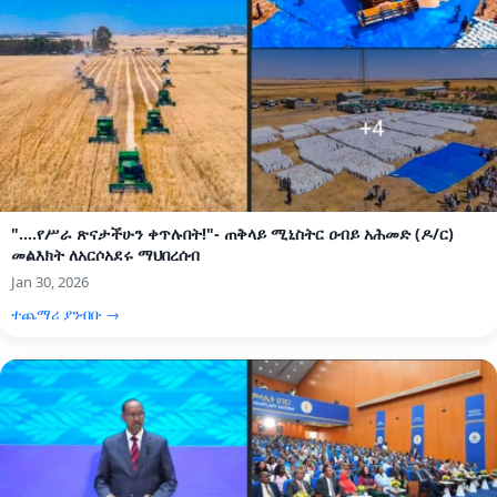
"....የሥራ ጽናታችሁን ቀጥሉበት!"- ጠቅላይ ሚኒስትር ዐብይ አሕመድ (ዶ/ር)
መልእክት ለአርሶአደሩ ማህበረሰብ
Jan 30, 2026
ተጨማሪ ያንብቡ →