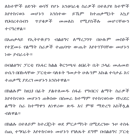
ለከተሞች
ዕድገት
ወሳኝ
የሆኑ
አንፀባራቂ
ስራዎች
በተለያዩ
ከተሞች
እየተከናወኑ
መሆኑን
አንስተው
ይኼም
ከተጠቃሚነት
አኳያ
የህብረተሰብን
ጥያቄዎች
መመለስ
የሚያስችሉ
መሆናቸውን
ተናግረዋል።
በአጠቃላይ
የኢትዮጵያን
ብልፅግና
ለማረጋገጥ
በሁሉም
መስኮች
የተጀመሩ
የልማት
ስራዎች
ተጨባጭ
ውጤት
እየተገኘባቸው
መሆኑን
ነው
ያብራሩት።
በብልፅግና
ፓርቲ
የአፋር
ክልል
ቅርንጫፍ
ፅህፈት
ቤት
ኃላፊ
መሐመድ
ሁሴን
በበኩላቸው
ፓርቲው
ባለፉት
ዓመታት
ሁሉንም
አኩል
ተሳታፊ
እና
ተጠቃሚ
ያደረገ
መሆኑን
አንስተዋል።
በክልሉም
ከዚህ
በፊት
ያልተለመዱ
ሰፋፊ
የግብርና
ልማት
ስራዎች
እየተከናወኑ
መሆኑን
ጠቅሰው
በሰመራ
ከተማም
የተከናወነው
የኮሪደር
ልማት
ስራ
ከተማዋን
ለነዋሪው
ጽዱ
እና
ምቹ
ማድረግ
አስችሏል
ብለዋል።
በክልሉ
በተለይም
ከተረጂነት
ወደ
ምርታማነት
በሚደረገው
ጉዞ
ተስፋ
ሰጪ
ተግባራት
እየተከናወኑ
መሆኑን
የገለጹት
ደግሞ
በብልፅግና
ፓርቲ