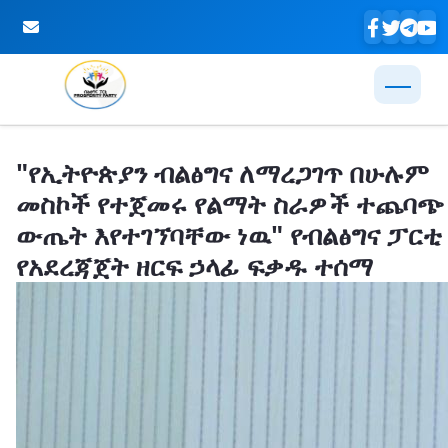
Skip to Main Content
"የኢትዮጵያን ብልፅግና ለማረጋገጥ በሁሉም
መስኮች የተጀመሩ የልማት ስራዎች ተጨባጭ
ውጤት እየተገኘባቸው ነዉ" የብልፅግና ፓርቲ
የአደረጃጀት ዘርፍ ኃላፊ ፍቃዱ ተሰማ