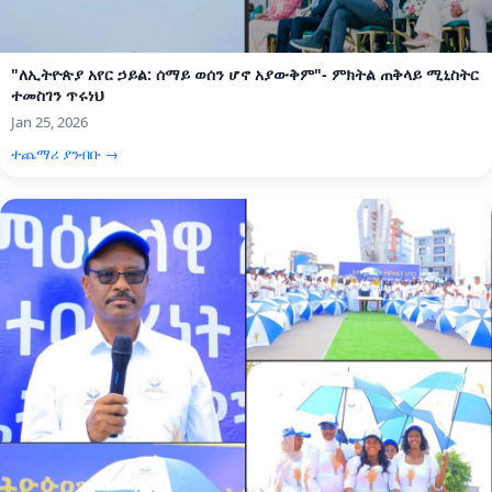
"ለኢትዮጵያ አየር ኃይል: ሰማይ ወሰን ሆኖ አያውቅም"- ምክትል ጠቅላይ ሚኒስትር
ተመስገን ጥሩነህ
Jan 25, 2026
ተጨማሪ ያንብቡ →