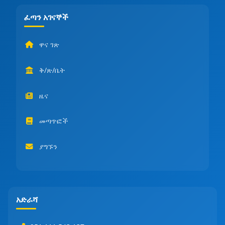
ፈጣን አገናኞች
ዋና ገጽ
ቅ/ጽ/ቤት
ዜና
መጣጥፎች
ያግኙን
አድራሻ