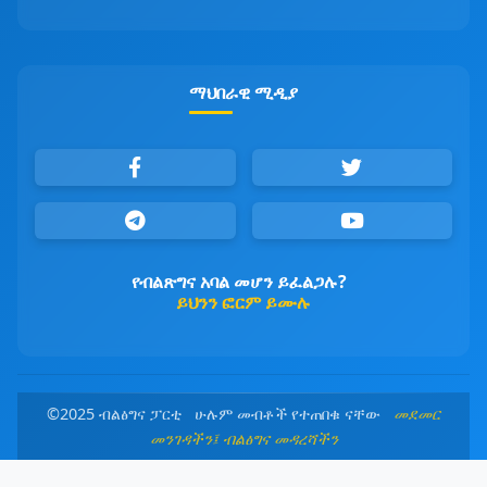
ማህበራዊ ሚዲያ
የብልጽግና አባል መሆን ይፈልጋሉ?
ይህንን ፎርም ይሙሉ
©2025 ብልፅግና ፓርቲ ሁሉም መብቶች የተጠበቁ ናቸው
መደመር
መንገዳችን፤ ብልፅግና መዳረሻችን