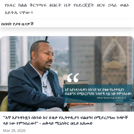
የአፋር
ክልል
ቅርንጫፍ
ፅህፈት
ቤት
የአደረጃጀት
ዘርፍ
ኃላፊ
ወልኦ
አይትሌ
ናቸው።
በብዛት የታዩ ዜናዎች
''እኛ እያንዳንዷን ሰከንድ እና ደቂቃ የኢትዮጲያን ብልፅግና በሚያረጋግጡ ጉዳዮች
ላይ ነው የምንሰራው!'' - ጠቅላይ ሚኒስትር ዐቢይ አሕመድ
Mar 28, 2026