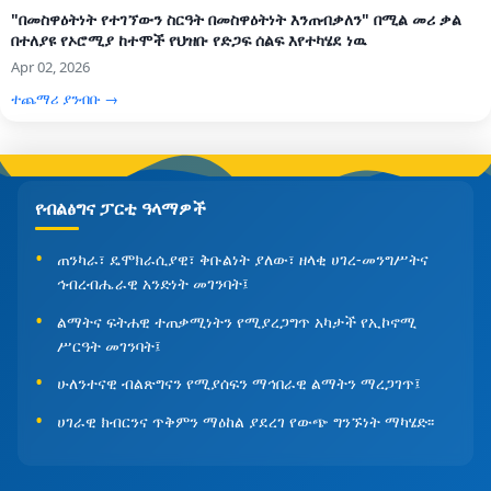
"በመስዋዕትነት የተገኘውን ስርዓት በመስዋዕትነት እንጠብቃለን" በሚል መሪ ቃል
በተለያዩ የኦሮሚያ ከተሞች የህዝቡ የድጋፍ ሰልፍ እየተካሄደ ነዉ
Apr 02, 2026
ተጨማሪ ያንብቡ →
የብልፅግና ፓርቲ ዓላማዎች
ጠንካራ፣ ዴሞክራሲያዊ፣ ቅቡልነት ያለው፣ ዘላቂ ሀገረ-መንግሥትና
ኅብረብሔራዊ አንድነት መገንባት፤
ልማትና ፍትሐዊ ተጠቃሚነትን የሚያረጋግጥ አካታች የኢኮኖሚ
ሥርዓት መገንባት፤
ሁለንተናዊ ብልጽግናን የሚያሰፍን ማኅበራዊ ልማትን ማረጋገጥ፤
ሀገራዊ ክብርንና ጥቅምን ማዕከል ያደረገ የውጭ ግንኙነት ማካሄድ፡፡