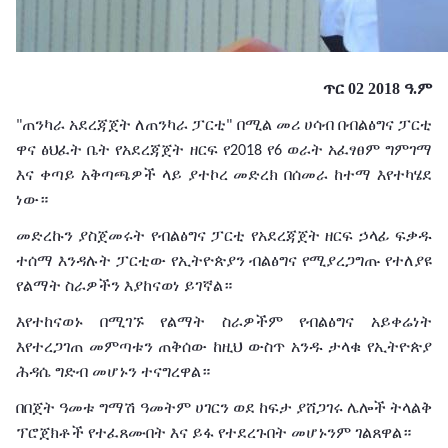
ጥር 02 2018 ዓ.ም
ጠንካራ
አደረጃጀት
ለጠንካራ
ፓርቲ
በሚል
መሪ
ሀሳብ
በብልፅግና
ፓርቲ
"
"
ዋና
ፅህፈት
ቤት
የአደረጃጀት
ዘርፍ
የ
የ
ወራት
አፈፃፀም
ግምገማ
2018
6
እና
ቀጣይ
አቅጣጫዎች
ላይ
ያተኮረ
መድረክ
በሰመራ
ከተማ
እየተካሄደ
ነው።
መድረኩን
ያስጀመሩት
የብልፅግና
ፓርቲ
የአደረጃጀት
ዘርፍ
ኃላፊ
ፍቃዱ
ተሰማ
እንዳሉት
ፓርቲው
የኢትዮጵያን
ብልፅግና
የሚያረጋግጡ
የተለያዩ
የልማት
ስራዎችን
እያከናወነ
ይገኛል።
እየተከናወኑ
በሚገኙ
የልማት
ስራዎችም
የብልፅግና
አይቀሬነት
እየተረጋገጠ
መምጣቱን
ጠቅሰው
ከዚህ
ውስጥ
አንዱ
ታላቁ
የኢትዮጵያ
ሕዳሴ
ግድብ
መሆኑን
ተናግረዋል።
በበጀት
ዓመቱ
ግማሽ
ዓመትም
ሀገርን
ወደ
ከፍታ
ያሸጋገሩ
ሌሎች
ትላልቅ
ፕሮጀክቶች
የተፈጸሙበት
እና
ይፋ
የተደረጉበት
መሆኑንም
ገልጸዋል።