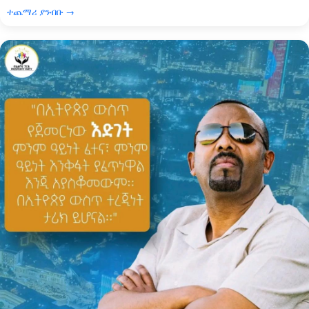
ተጨማሪ ያንብቡ →