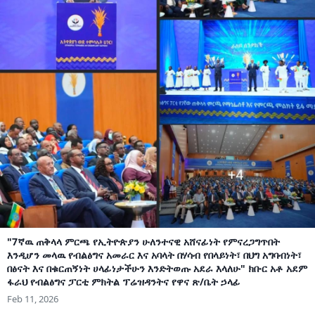
"7ኛዉ ጠቅላላ ምርጫ የኢትዮጵያን ሁለንተናዊ አሸናፊነት የምናረጋግጥበት
እንዲሆን መላዉ የብልፅግና አመራር እና አባላት በሃሳብ የበላይነት፣ በህግ አግባብነት፣
በፅናት እና በቁርጠኝነት ሀላፊነታችሁን እንድትወጡ አደራ እላለሁ" ክቡር አቶ አደም
ፋራህ የብልፅግና ፓርቲ ምክትል ፕሬዝዳንትና የዋና ጽ/ቤት ኃላፊ
Feb 11, 2026