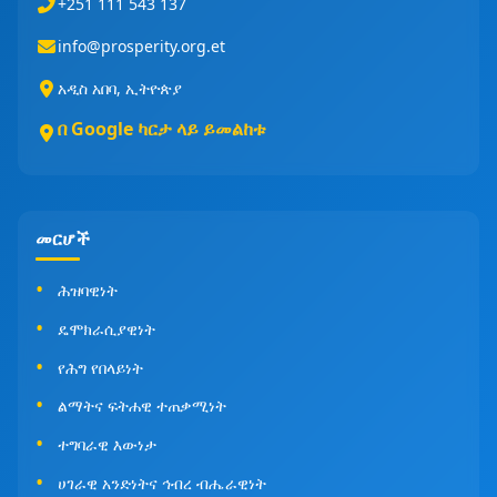
+251 111 543 137
info@prosperity.org.et
አዲስ አበባ, ኢትዮጵያ
በ Google ካርታ ላይ ይመልከቱ
መርሆች
ሕዝባዊነት
ዴሞክራሲያዊነት
የሕግ የበላይነት
ልማትና ፍትሐዊ ተጠቃሚነት
ተግባራዊ እውነታ
ሀገራዊ አንድነትና ኅብረ ብሔራዊነት