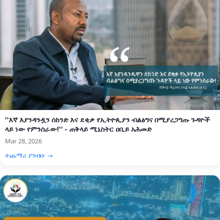
''እኛ እያንዳንዷን ሰከንድ እና ደቂቃ የኢትዮጲያን ብልፅግና በሚያረጋግጡ ጉዳዮች
ላይ ነው የምንሰራው!'' - ጠቅላይ ሚኒስትር ዐቢይ አሕመድ
Mar 28, 2026
ተጨማሪ ያንብቡ →