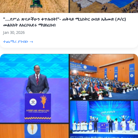
"....የሥራ ጽናታችሁን ቀጥሉበት!"- ጠቅላይ ሚኒስትር ዐብይ አሕመድ (ዶ/ር)
መልእክት ለአርሶአደሩ ማህበረሰብ
Jan 30, 2026
ተጨማሪ ያንብቡ →