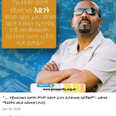
".... የጀመርነዉን እድገት ምንም አይነት ፈተና ሊያቆመዉ አይችልም"- ጠቅላይ
ሚኒስትር ዐቢይ አሕመድ (ዶ/ር)
Jan 30, 2026