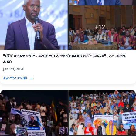
"በ7ኛ ሀገራዊ ምርጫ መንታ ግብ ለማሳካት በልዩ ትኩረት ይሰራል"- አቶ ብርሃኑ
ፈይሳ
Jan 24, 2026
ተጨማሪ ያንብቡ →