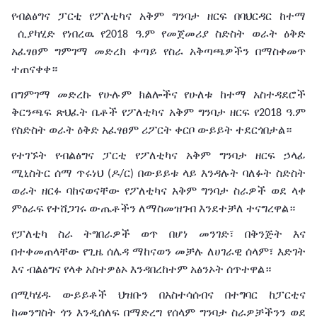
የብልፅግና
ፓርቲ
የፖለቲካና
አቅም
ግንባታ
ዘርፍ
በባህርዳር
ከተማ
ሲያካሂድ የነበረዉ የ
ዓ
ም
የመጀመሪያ ስድስት
ወራት
ዕቅድ
2018
.
አፈፃፀም
ግምገማ መድረክ
ቀጣይ
የስራ
አቅጣጫዎችን በማስቀመጥ
ተጠናቀቀ።
በግምገማ
መድረኩ
የሁሉም
ክልሎችና
የሁለቱ
ከተማ
አስተዳደሮች
ቅርንጫፍ
ጽህፈት
ቤቶች
የፖለቲካና
አቅም
ግንባታ
ዘርፍ
የ
ዓ
ም
2018
.
የስድስት
ወራት
ዕቅድ
አፈፃፀም
ሪፖርት
ቀርቦ
ውይይት
ተደርጎበታል።
የተገኙት
የብልፅግና
ፓርቲ
የፖለቲካና
አቅም
ግንባታ
ዘርፍ
ኃላፊ
ሚኒስትር
ሰማ
ጥሩነህ
ዶ
ር
በውይይቱ
ላይ እንዳሉት
ባለፉት
ስድስት
(
/
)
ወራት
ዘርፉ
ባከናወናቸው
የፖለቲካና
አቅም
ግንባታ
ስራዎች
ወደ
ላቀ
ምዕራፍ
የተሸጋገሩ
ውጤቶችን ለማስመዝገብ እንደተቻለ
ተናግረዋል።
የፓለቲካ
ስራ ትግበራዎች
ወጥ
በሆነ
መንገድ፣
በቅንጅት
እና
በተቀመጠላቸው
የጊዜ
ሰሌዳ
ማከናወን
መቻሉ
ለሀገራዊ
ሰላም፣
እድገት
እና
ብልፅግና
የላቀ
አስተዎፅኦ
እንዳበረከተም አፅንኦት ሰጥተዋል።
በሚካሄዱ
ውይይቶች
ህዝቡን
በአስተሳሰብና
በተግባር
ከፓርቲና
ከመንግስት
ጎን
እንዲሰለፍ
በማድረግ
የሰላም
ግንባታ
ስራዎቻችንን
ወደ