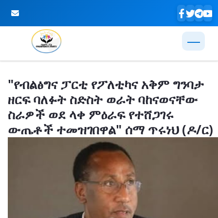
Skip to Main Content
"የብልፅግና ፓርቲ የፖለቲካና አቅም ግንባታ
ዘርፍ ባለፉት ስድስት ወራት ባከናወናቸው
ስራዎች ወደ ላቀ ምዕራፍ የተሸጋገሩ
ውጤቶች ተመዝገበዋል" ሰማ ጥሩነህ (ዶ/ር)