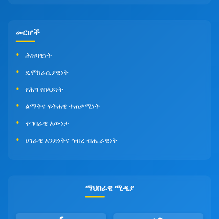
መርሆች
ሕዝባዊነት
ዴሞክራሲያዊነት
የሕግ የበላይነት
ልማትና ፍትሐዊ ተጠቃሚነት
ተግባራዊ እውነታ
ሀገራዊ አንድነትና ኅብረ ብሔራዊነት
ማህበራዊ ሚዲያ