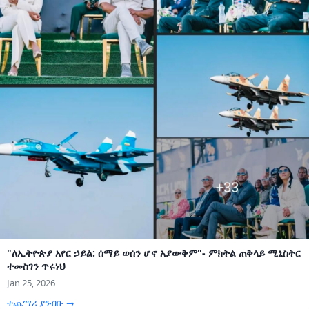
"ለኢትዮጵያ አየር ኃይል: ሰማይ ወሰን ሆኖ አያውቅም"- ምክትል ጠቅላይ ሚኒስትር
ተመስገን ጥሩነህ
Jan 25, 2026
ተጨማሪ ያንብቡ →