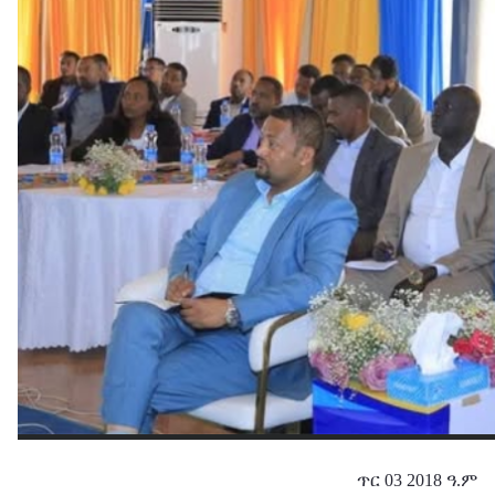
ጥር 03 2018 ዓ.ም