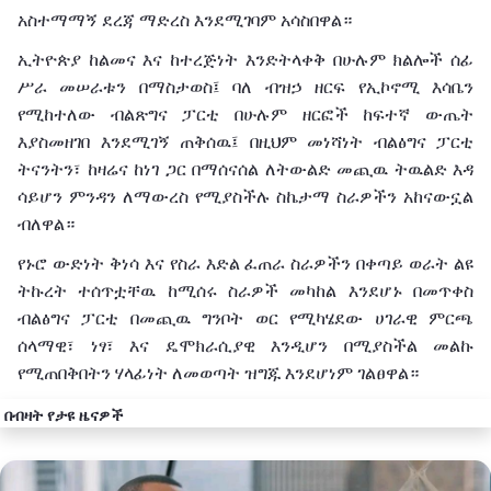
አስተማማኝ
ደረጃ
ማድረስ
እንደሚገባም
አሳስበዋል።
ኢትዮጵያ
ከልመና
እና
ከተረጅነት
እንድትላቀቅ
በሁሉም
ክልሎች
ሰፊ
ሥራ
መሠራቱን
በማስታወስ፤
ባለ ብዝኃ
ዘርፍ
የኢኮኖሚ
እሳቤን
የሚከተለው
ብልጽግና
ፓርቲ
በሁሉም
ዘርፎች
ከፍተኛ
ውጤት
እያስመዘገበ
እንደሚገኝ ጠቅሰዉ፤ በዚህም መነሻነት
ብልፅግና
ፓርቲ
ትናንትን፣
ከዛሬና
ከ
ነገ
ጋር
በማሰናሰል
ለትውልድ
መጪዉ ትዉልድ እዳ
ሳይሆን
ምንዳን
ለ
ማውረስ
የሚያስችሉ
ስኬታማ
ስራዎችን
አከናውኗል
ብለዋል።
የኑሮ
ውድነት
ቅነሳ
እና
የስራ
እድል
ፈጠራ
ስራዎችን
በቀጣይ
ወራት
ልዩ
ትኩረት
ተሰጥቷቸዉ ከሚሰሩ ስራዎች መካከል እንደሆኑ በመጥቀስ
ብልፅግና ፓርቲ በመጪዉ ግንቦት
ወር
የሚካሄደው
ሀገራዊ
ምርጫ
ሰላማዊ፣
ነፃ፣
እና
ዴሞክራሲያዊ
እንዲሆን
በሚያስችል መልኩ
የሚጠበቅበትን ሃላፊነት ለመወጣት ዝግጁ እንደሆነም
ገልፀዋል።
በብዛት የታዩ ዜናዎች