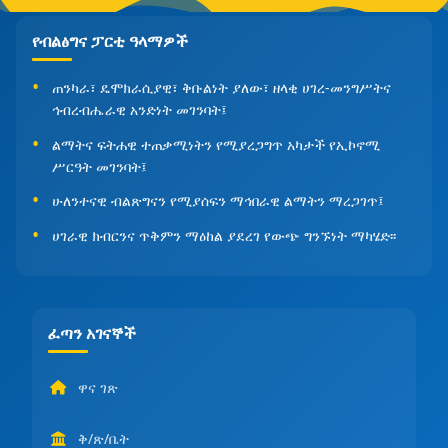
የብልፅግና ፓርቲ ዓላማዎች
ጠንካራ፣ ዴሞክራሲያዊ፣ ቅቡልነት ያለው፣ ዘላቂ ሀገረ-መንግሥትና
ኅብረብሔራዊ አንድነት መገንባት፤
ልማትና ፍትሐዊ ተጠቃሚነትን የሚያረጋግጥ አካታች የኢኮኖሚ
ሥርዓት መገንባት፤
ሁለንተናዊ ብልጽግናን የሚያሰፍን ማኅበራዊ ልማትን ማረጋገጥ፤
ሀገራዊ ክብርንና ጥቅምን ማዕከል ያደረገ የውጭ ግንኙነት ማካሄድ፡፡
ፈጣን አገናኞች
ዋና ገጽ
ቅ/ጽ/ቤት