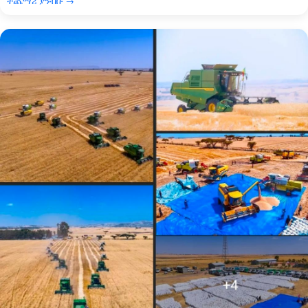
ተጨማሪ ያንብቡ →