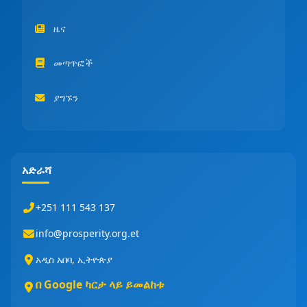
ዜና
መጣጥፎች
ያግኙን
አድራሻ
+251 111 543 137
info@prosperity.org.et
አዲስ አበባ, ኢትዮጵያ
በ Google ካርታ ላይ ይመልከቱ