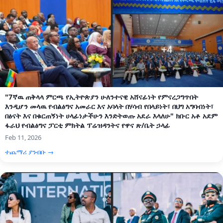
"7ኛዉ ጠቅላላ ምርጫ የኢትዮጵያን ሁለንተናዊ አሸናፊነት የምናረጋግጥበት
እንዲሆን መላዉ የብልፅግና አመራር እና አባላት በሃሳብ የበላይነት፣ በህግ አግባብነት፣
በፅናት እና በቁርጠኝነት ሀላፊነታችሁን እንድትወጡ አደራ እላለሁ" ክቡር አቶ አደም
ፋራህ የብልፅግና ፓርቲ ምክትል ፕሬዝዳንትና የዋና ጽ/ቤት ኃላፊ
Feb 11, 2026
ተጨማሪ ያንብቡ →