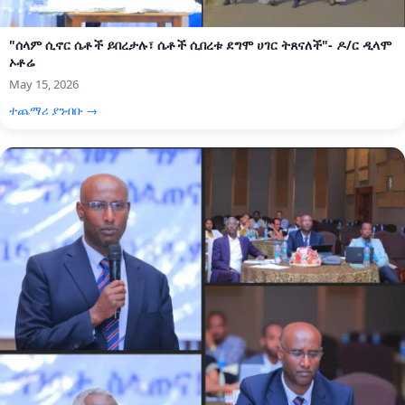
"ሰላም ሲኖር ሴቶች ይበረታሉ፣ ሴቶች ሲበረቱ ደግሞ ሀገር ትጸናለች"- ዶ/ር ዲላሞ
ኦቶሬ
May 15, 2026
ተጨማሪ ያንብቡ →