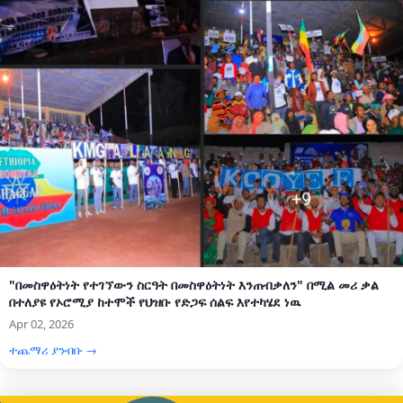
"በመስዋዕትነት የተገኘውን ስርዓት በመስዋዕትነት እንጠብቃለን" በሚል መሪ ቃል
በተለያዩ የኦሮሚያ ከተሞች የህዝቡ የድጋፍ ሰልፍ እየተካሄደ ነዉ
Apr 02, 2026
ተጨማሪ ያንብቡ →