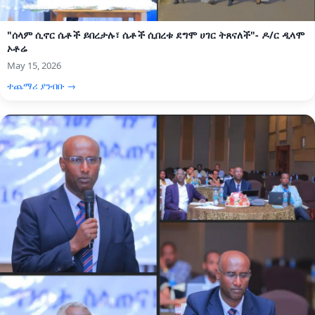
"ሰላም ሲኖር ሴቶች ይበረታሉ፣ ሴቶች ሲበረቱ ደግሞ ሀገር ትጸናለች"- ዶ/ር ዲላሞ
ኦቶሬ
May 15, 2026
ተጨማሪ ያንብቡ →