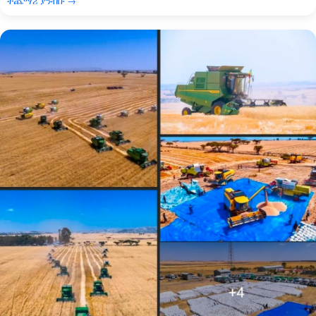
ተጨማሪ ያንብቡ →