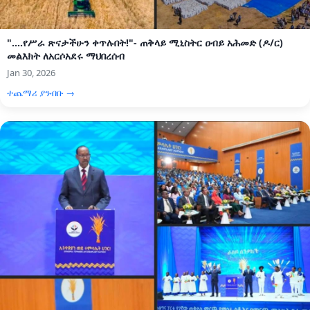
"....የሥራ ጽናታችሁን ቀጥሉበት!"- ጠቅላይ ሚኒስትር ዐብይ አሕመድ (ዶ/ር)
መልእክት ለአርሶአደሩ ማህበረሰብ
Jan 30, 2026
ተጨማሪ ያንብቡ →