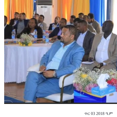
ጥር 03 2018 ዓ.ም