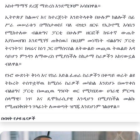
አስተማማኝ
ደረጃ
ማድረስ
እንደሚገባም
አሳስበዋል።
ኢትዮጵያ
ከልመና
እና
ከተረጅነት
እንድትላቀቅ
በሁሉም
ክልሎች
ሰፊ
ሥራ
መሠራቱን
በማስታወስ፤
ባለ ብዝኃ
ዘርፍ
የኢኮኖሚ
እሳቤን
የሚከተለው
ብልጽግና
ፓርቲ
በሁሉም
ዘርፎች
ከፍተኛ
ውጤት
እያስመዘገበ
እንደሚገኝ ጠቅሰዉ፤ በዚህም መነሻነት
ብልፅግና
ፓርቲ
ትናንትን፣
ከዛሬና
ከ
ነገ
ጋር
በማሰናሰል
ለትውልድ
መጪዉ ትዉልድ እዳ
ሳይሆን
ምንዳን
ለ
ማውረስ
የሚያስችሉ
ስኬታማ
ስራዎችን
አከናውኗል
ብለዋል።
የኑሮ
ውድነት
ቅነሳ
እና
የስራ
እድል
ፈጠራ
ስራዎችን
በቀጣይ
ወራት
ልዩ
ትኩረት
ተሰጥቷቸዉ ከሚሰሩ ስራዎች መካከል እንደሆኑ በመጥቀስ
ብልፅግና ፓርቲ በመጪዉ ግንቦት
ወር
የሚካሄደው
ሀገራዊ
ምርጫ
ሰላማዊ፣
ነፃ፣
እና
ዴሞክራሲያዊ
እንዲሆን
በሚያስችል መልኩ
የሚጠበቅበትን ሃላፊነት ለመወጣት ዝግጁ እንደሆነም
ገልፀዋል።
በብዛት የታዩ ዜናዎች