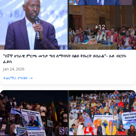
"በ7ኛ ሀገራዊ ምርጫ መንታ ግብ ለማሳካት በልዩ ትኩረት ይሰራል"- አቶ ብርሃኑ
ፈይሳ
Jan 24, 2026
ተጨማሪ ያንብቡ →