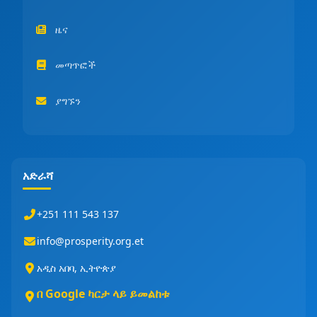
ዜና
መጣጥፎች
ያግኙን
አድራሻ
+251 111 543 137
info@prosperity.org.et
አዲስ አበባ, ኢትዮጵያ
በ Google ካርታ ላይ ይመልከቱ