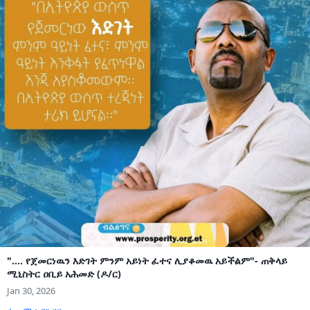
".... የጀመርነዉን እድገት ምንም አይነት ፈተና ሊያቆመዉ አይችልም"- ጠቅላይ
ሚኒስትር ዐቢይ አሕመድ (ዶ/ር)
Jan 30, 2026