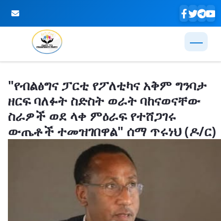
Skip to Main Content
"የብልፅግና ፓርቲ የፖለቲካና አቅም ግንባታ
ዘርፍ ባለፉት ስድስት ወራት ባከናወናቸው
ስራዎች ወደ ላቀ ምዕራፍ የተሸጋገሩ
ውጤቶች ተመዝገበዋል" ሰማ ጥሩነህ (ዶ/ር)