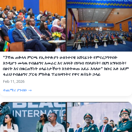
"7ኛዉ ጠቅላላ ምርጫ የኢትዮጵያን ሁለንተናዊ አሸናፊነት የምናረጋግጥበት
እንዲሆን መላዉ የብልፅግና አመራር እና አባላት በሃሳብ የበላይነት፣ በህግ አግባብነት፣
በፅናት እና በቁርጠኝነት ሀላፊነታችሁን እንድትወጡ አደራ እላለሁ" ክቡር አቶ አደም
ፋራህ የብልፅግና ፓርቲ ምክትል ፕሬዝዳንትና የዋና ጽ/ቤት ኃላፊ
Feb 11, 2026
ተጨማሪ ያንብቡ →