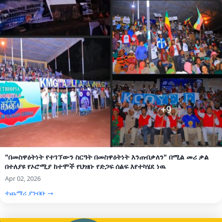
"በመስዋዕትነት የተገኘውን ስርዓት በመስዋዕትነት እንጠብቃለን" በሚል መሪ ቃል
በተለያዩ የኦሮሚያ ከተሞች የህዝቡ የድጋፍ ሰልፍ እየተካሄደ ነዉ
Apr 02, 2026
ተጨማሪ ያንብቡ →