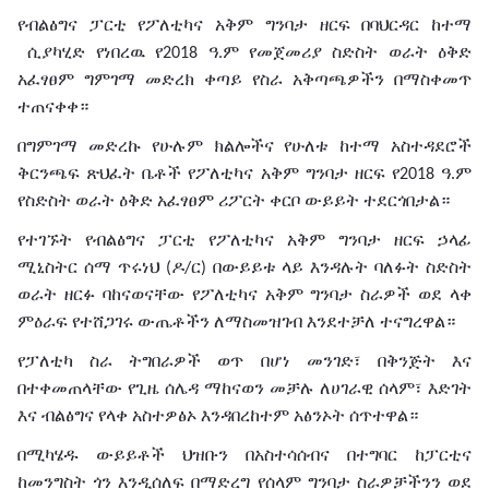
የብልፅግና
ፓርቲ
የፖለቲካና
አቅም
ግንባታ
ዘርፍ
በባህርዳር
ከተማ
ሲያካሂድ የነበረዉ የ
ዓ
ም
የመጀመሪያ ስድስት
ወራት
ዕቅድ
2018
.
አፈፃፀም
ግምገማ መድረክ
ቀጣይ
የስራ
አቅጣጫዎችን በማስቀመጥ
ተጠናቀቀ።
በግምገማ
መድረኩ
የሁሉም
ክልሎችና
የሁለቱ
ከተማ
አስተዳደሮች
ቅርንጫፍ
ጽህፈት
ቤቶች
የፖለቲካና
አቅም
ግንባታ
ዘርፍ
የ
ዓ
ም
2018
.
የስድስት
ወራት
ዕቅድ
አፈፃፀም
ሪፖርት
ቀርቦ
ውይይት
ተደርጎበታል።
የተገኙት
የብልፅግና
ፓርቲ
የፖለቲካና
አቅም
ግንባታ
ዘርፍ
ኃላፊ
ሚኒስትር
ሰማ
ጥሩነህ
ዶ
ር
በውይይቱ
ላይ እንዳሉት
ባለፉት
ስድስት
(
/
)
ወራት
ዘርፉ
ባከናወናቸው
የፖለቲካና
አቅም
ግንባታ
ስራዎች
ወደ
ላቀ
ምዕራፍ
የተሸጋገሩ
ውጤቶችን ለማስመዝገብ እንደተቻለ
ተናግረዋል።
የፓለቲካ
ስራ ትግበራዎች
ወጥ
በሆነ
መንገድ፣
በቅንጅት
እና
በተቀመጠላቸው
የጊዜ
ሰሌዳ
ማከናወን
መቻሉ
ለሀገራዊ
ሰላም፣
እድገት
እና
ብልፅግና
የላቀ
አስተዎፅኦ
እንዳበረከተም አፅንኦት ሰጥተዋል።
በሚካሄዱ
ውይይቶች
ህዝቡን
በአስተሳሰብና
በተግባር
ከፓርቲና
ከመንግስት
ጎን
እንዲሰለፍ
በማድረግ
የሰላም
ግንባታ
ስራዎቻችንን
ወደ