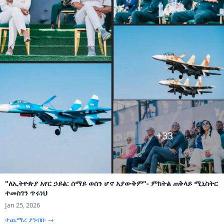
"ለኢትዮጵያ አየር ኃይል: ሰማይ ወሰን ሆኖ አያውቅም"- ምክትል ጠቅላይ ሚኒስትር
ተመስገን ጥሩነህ
Jan 25, 2026
ተጨማሪ ያንብቡ →