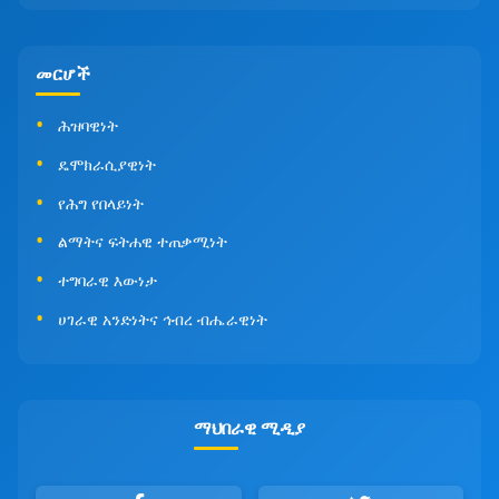
መርሆች
ሕዝባዊነት
ዴሞክራሲያዊነት
የሕግ የበላይነት
ልማትና ፍትሐዊ ተጠቃሚነት
ተግባራዊ እውነታ
ሀገራዊ አንድነትና ኅብረ ብሔራዊነት
ማህበራዊ ሚዲያ