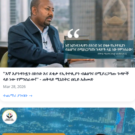
''እኛ እያንዳንዷን ሰከንድ እና ደቂቃ የኢትዮጲያን ብልፅግና በሚያረጋግጡ ጉዳዮች
ላይ ነው የምንሰራው!'' - ጠቅላይ ሚኒስትር ዐቢይ አሕመድ
Mar 28, 2026
ተጨማሪ ያንብቡ →