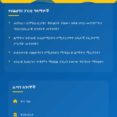
የብልፅግና ፓርቲ ዓላማዎች
ጠንካራ፣ ዴሞክራሲያዊ፣ ቅቡልነት ያለው፣ ዘላቂ ሀገረ-መንግሥትና
ኅብረብሔራዊ አንድነት መገንባት፤
ልማትና ፍትሐዊ ተጠቃሚነትን የሚያረጋግጥ አካታች የኢኮኖሚ
ሥርዓት መገንባት፤
ሁለንተናዊ ብልጽግናን የሚያሰፍን ማኅበራዊ ልማትን ማረጋገጥ፤
ሀገራዊ ክብርንና ጥቅምን ማዕከል ያደረገ የውጭ ግንኙነት ማካሄድ፡፡
ፈጣን አገናኞች
ዋና ገጽ
ቅ/ጽ/ቤት