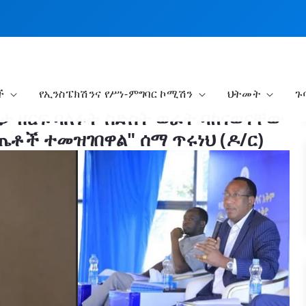
ች
የኢንስፔክሽንና የሥነ-ምግባር ኮሚሽን
ህትመት
ጉ
ባታ ዘርፍ ባለፉት ስድስት ወራት ባከናወናቸው
ጤቶች ተመዝገበዋል" ሰማ ጥሩነህ (ዶ/ር)