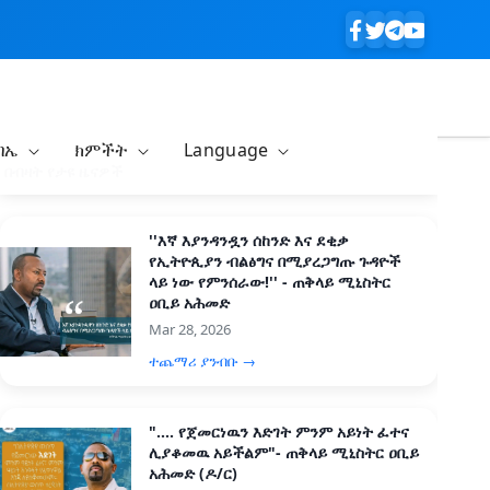
ባኤ
ክምችት
Language
በብዛት የታዩ ዜናዎች
''እኛ እያንዳንዷን ሰከንድ እና ደቂቃ
የኢትዮጲያን ብልፅግና በሚያረጋግጡ ጉዳዮች
ላይ ነው የምንሰራው!'' - ጠቅላይ ሚኒስትር
ዐቢይ አሕመድ
Mar 28, 2026
ተጨማሪ ያንብቡ →
".... የጀመርነዉን እድገት ምንም አይነት ፈተና
ሊያቆመዉ አይችልም"- ጠቅላይ ሚኒስትር ዐቢይ
አሕመድ (ዶ/ር)