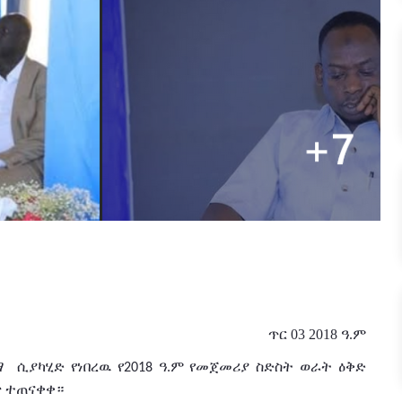
ጥር 03 2018 ዓ.ም
ማ
ሲያካሂድ የነበረዉ የ
ዓ
ም
የመጀመሪያ ስድስት
ወራት
ዕቅድ
2018
.
ጥ
ተጠናቀቀ።