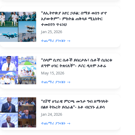
"ለኢትዮጵያ አየር ኃይል: ሰማይ ወሰን ሆኖ
አያውቅም"- ምክትል ጠቅላይ ሚኒስትር
ተመስገን ጥሩነህ
Jan 25, 2026
ተጨማሪ ያንብቡ →
"ሰላም ሲኖር ሴቶች ይበረታሉ፣ ሴቶች ሲበረቱ
ደግሞ ሀገር ትጸናለች"- ዶ/ር ዲላሞ ኦቶሬ
May 15, 2026
ተጨማሪ ያንብቡ →
"በ7ኛ ሀገራዊ ምርጫ መንታ ግብ ለማሳካት
በልዩ ትኩረት ይሰራል"- አቶ ብርሃኑ ፈይሳ
Jan 24, 2026
ተጨማሪ ያንብቡ →