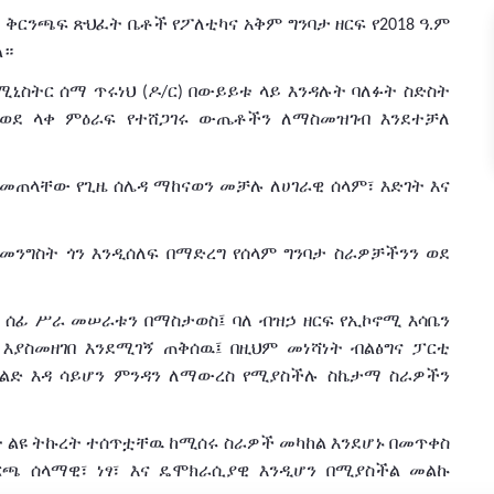
ች
ቅርንጫፍ
ጽህፈት
ቤቶች
የፖለቲካና
አቅም
ግንባታ
ዘርፍ
የ
ዓ
ም
2018
.
ል።
ሚኒስትር
ሰማ
ጥሩነህ
ዶ
ር
በውይይቱ
ላይ እንዳሉት
ባለፉት
ስድስት
(
/
)
ወደ
ላቀ
ምዕራፍ
የተሸጋገሩ
ውጤቶችን ለማስመዝገብ እንደተቻለ
ቀመጠላቸው
የጊዜ
ሰሌዳ
ማከናወን
መቻሉ
ለሀገራዊ
ሰላም፣
እድገት
እና
ከመንግስት
ጎን
እንዲሰለፍ
በማድረግ
የሰላም
ግንባታ
ስራዎቻችንን
ወደ
ሰፊ
ሥራ
መሠራቱን
በማስታወስ፤
ባለ ብዝኃ
ዘርፍ
የኢኮኖሚ
እሳቤን
እያስመዘገበ
እንደሚገኝ ጠቅሰዉ፤ በዚህም መነሻነት
ብልፅግና
ፓርቲ
ድ እዳ ሳይሆን
ምንዳን
ለ
ማውረስ
የሚያስችሉ
ስኬታማ
ስራዎችን
ት
ልዩ
ትኩረት
ተሰጥቷቸዉ ከሚሰሩ ስራዎች መካከል እንደሆኑ በመጥቀስ
ርጫ
ሰላማዊ፣
ነፃ፣
እና
ዴሞክራሲያዊ
እንዲሆን
በሚያስችል መልኩ