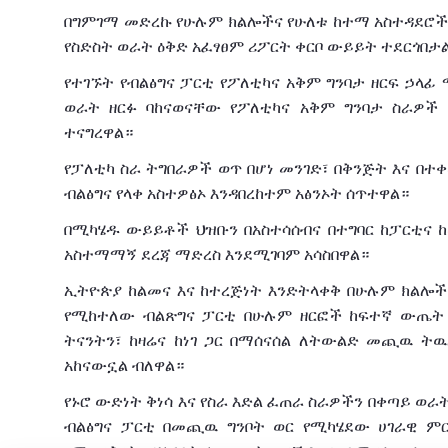
በግምገማ
መድረኩ
የሁሉም
ክልሎችና
የሁለቱ
ከተማ
አስተዳደሮ
የስድስት
ወራት
ዕቅድ
አፈፃፀም
ሪፖርት
ቀርቦ
ውይይት
ተደርጎበታ
የተገኙት
የብልፅግና
ፓርቲ
የፖለቲካና
አቅም
ግንባታ
ዘርፍ
ኃላፊ
ወራት
ዘርፉ
ባከናወናቸው
የፖለቲካና
አቅም
ግንባታ
ስራዎች
ተናግረዋል።
የፓለቲካ
ስራ ትግበራዎች
ወጥ
በሆነ
መንገድ፣
በቅንጅት
እና
በተ
ብልፅግና
የላቀ
አስተዎፅኦ
እንዳበረከተም አፅንኦት ሰጥተዋል።
በሚካሄዱ
ውይይቶች
ህዝቡን
በአስተሳሰብና
በተግባር
ከፓርቲና
አስተማማኝ
ደረጃ
ማድረስ
እንደሚገባም
አሳስበዋል።
ኢትዮጵያ
ከልመና
እና
ከተረጅነት
እንድትላቀቅ
በሁሉም
ክልሎች
የሚከተለው
ብልጽግና
ፓርቲ
በሁሉም
ዘርፎች
ከፍተኛ
ውጤት
ትናንትን፣
ከዛሬና
ከ
ነገ
ጋር
በማሰናሰል
ለትውልድ
መጪዉ ትዉል
አከናውኗል
ብለዋል።
የኑሮ
ውድነት
ቅነሳ
እና
የስራ
እድል
ፈጠራ
ስራዎችን
በቀጣይ
ወራ
ብልፅግና ፓርቲ በመጪዉ ግንቦት
ወር
የሚካሄደው
ሀገራዊ
ም