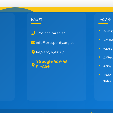
አድራሻ
መርሆች
ሕዝባዊ
+251 111 543 137
ዴሞክ
info@prosperity.org.et
የሕግ 
አዲስ አበባ, ኢትዮጵያ
ልማት
በ Google ካርታ ላይ
ይመልከቱ
ተግባራ
ሀገራዊ
ብሔራ