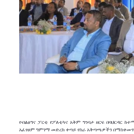
የብልፅግና
ፓርቲ
የፖለቲካና
አቅም
ግንባታ
ዘርፍ
በባህርዳር
ከተ
አፈፃፀም
ግምገማ መድረክ
ቀጣይ
የስራ
አቅጣጫዎችን በማስቀመ