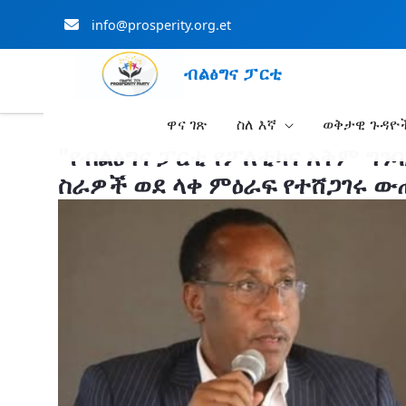
info@prosperity.org.et
ብልፅግና ፓርቲ
ዋና ገጽ
ስለ እኛ
ወቅታዊ ጉዳዮ
Skip to Main Content
"የብልፅግና ፓርቲ የፖለቲካና አቅም ግን
ስራዎች ወደ ላቀ ምዕራፍ የተሸጋገሩ ው