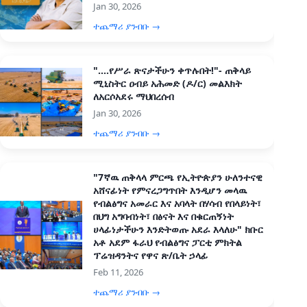
Jan 30, 2026
ተጨማሪ ያንብቡ →
"....የሥራ ጽናታችሁን ቀጥሉበት!"- ጠቅላይ
ሚኒስትር ዐብይ አሕመድ (ዶ/ር) መልእክት
ለአርሶአደሩ ማህበረሰብ
Jan 30, 2026
ተጨማሪ ያንብቡ →
"7ኛዉ ጠቅላላ ምርጫ የኢትዮጵያን ሁለንተናዊ
አሸናፊነት የምናረጋግጥበት እንዲሆን መላዉ
የብልፅግና አመራር እና አባላት በሃሳብ የበላይነት፣
በህግ አግባብነት፣ በፅናት እና በቁርጠኝነት
ሀላፊነታችሁን እንድትወጡ አደራ እላለሁ" ክቡር
አቶ አደም ፋራህ የብልፅግና ፓርቲ ምክትል
ፕሬዝዳንትና የዋና ጽ/ቤት ኃላፊ
Feb 11, 2026
ተጨማሪ ያንብቡ →