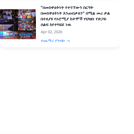
"በመስዋዕትነት የተገኘውን ስርዓት
በመስዋዕትነት እንጠብቃለን" በሚል መሪ ቃል
በተለያዩ የኦሮሚያ ከተሞች የህዝቡ የድጋፍ
ሰልፍ እየተካሄደ ነዉ
Apr 02, 2026
ተጨማሪ ያንብቡ →