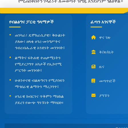
የሚጠበቅበትን ሃላፊነት ለመወጣት ዝግጁ እንደሆነም
ገልፀዋል።
የብልፅግና ፓርቲ ዓላማዎች
ፈጣን አገናኞች
ጠንካራ፣ ዴሞክራሲያዊ፣ ቅቡልነት
ዋና ገጽ
ያለው፣ ዘላቂ ሀገረ-መንግሥትና
ኅብረብሔራዊ አንድነት መገንባት፤
ቅ/ጽ/ቤት
ልማትና ፍትሐዊ ተጠቃሚነትን
የሚያረጋግጥ አካታች የኢኮኖሚ
ዜና
ሥርዓት መገንባት፤
ሁለንተናዊ ብልጽግናን የሚያሰፍን
መጣጥፎች
ማኅበራዊ ልማትን ማረጋገጥ፤
ያግኙን
ሀገራዊ ክብርንና ጥቅምን ማዕከል
ያደረገ የውጭ ግንኙነት ማካሄድ፡፡