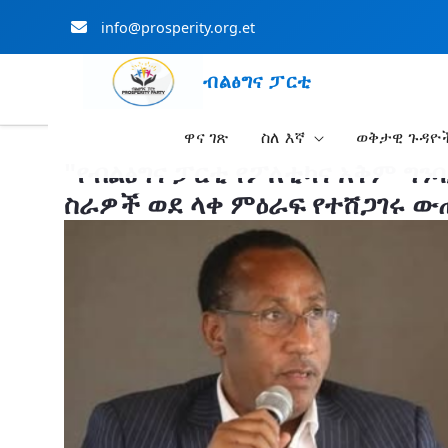
info@prosperity.org.et
ብልፅግና ፓርቲ
ዋና ገጽ
ስለ እኛ
ወቅታዊ ጉዳዮ
Skip to Main Content
"የብልፅግና ፓርቲ የፖለቲካና አቅም ግን
ስራዎች ወደ ላቀ ምዕራፍ የተሸጋገሩ ው