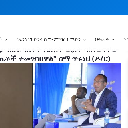
ች
የኢንስፔክሽንና የሥነ-ምግባር ኮሚሽን
ህትመት
ጉ
ባታ ዘርፍ ባለፉት ስድስት ወራት ባከናወናቸው
ጤቶች ተመዝገበዋል" ሰማ ጥሩነህ (ዶ/ር)