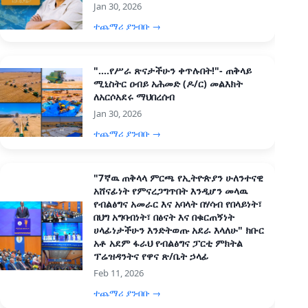
Jan 30, 2026
ተጨማሪ ያንብቡ →
"....የሥራ ጽናታችሁን ቀጥሉበት!"- ጠቅላይ
ሚኒስትር ዐብይ አሕመድ (ዶ/ር) መልእክት
ለአርሶአደሩ ማህበረሰብ
Jan 30, 2026
ተጨማሪ ያንብቡ →
"7ኛዉ ጠቅላላ ምርጫ የኢትዮጵያን ሁለንተናዊ
አሸናፊነት የምናረጋግጥበት እንዲሆን መላዉ
የብልፅግና አመራር እና አባላት በሃሳብ የበላይነት፣
በህግ አግባብነት፣ በፅናት እና በቁርጠኝነት
ሀላፊነታችሁን እንድትወጡ አደራ እላለሁ" ክቡር
አቶ አደም ፋራህ የብልፅግና ፓርቲ ምክትል
ፕሬዝዳንትና የዋና ጽ/ቤት ኃላፊ
Feb 11, 2026
ተጨማሪ ያንብቡ →