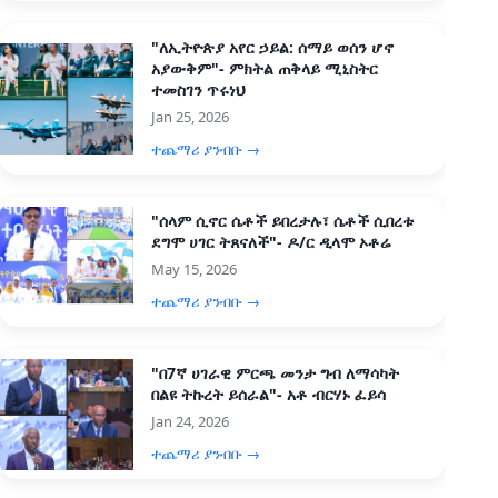
"ለኢትዮጵያ አየር ኃይል: ሰማይ ወሰን ሆኖ
አያውቅም"- ምክትል ጠቅላይ ሚኒስትር
ተመስገን ጥሩነህ
Jan 25, 2026
ተጨማሪ ያንብቡ →
"ሰላም ሲኖር ሴቶች ይበረታሉ፣ ሴቶች ሲበረቱ
ደግሞ ሀገር ትጸናለች"- ዶ/ር ዲላሞ ኦቶሬ
May 15, 2026
ተጨማሪ ያንብቡ →
"በ7ኛ ሀገራዊ ምርጫ መንታ ግብ ለማሳካት
በልዩ ትኩረት ይሰራል"- አቶ ብርሃኑ ፈይሳ
Jan 24, 2026
ተጨማሪ ያንብቡ →