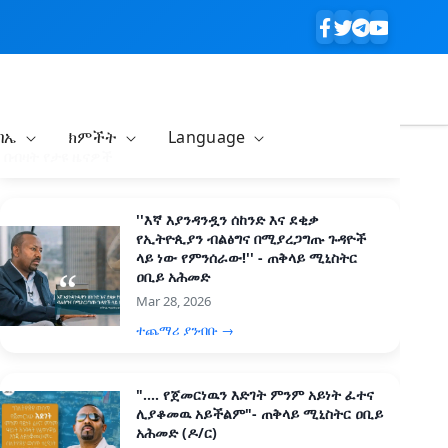
ባኤ
ክምችት
Language
በብዛት የታዩ ዜናዎች
''እኛ እያንዳንዷን ሰከንድ እና ደቂቃ
የኢትዮጲያን ብልፅግና በሚያረጋግጡ ጉዳዮች
ላይ ነው የምንሰራው!'' - ጠቅላይ ሚኒስትር
ዐቢይ አሕመድ
Mar 28, 2026
ተጨማሪ ያንብቡ →
".... የጀመርነዉን እድገት ምንም አይነት ፈተና
ሊያቆመዉ አይችልም"- ጠቅላይ ሚኒስትር ዐቢይ
አሕመድ (ዶ/ር)