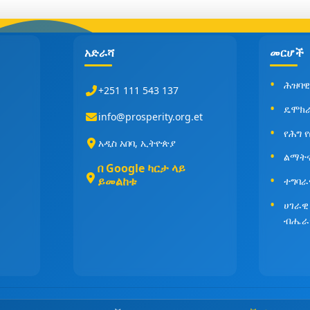
አድራሻ
መርሆች
ሕዝባዊ
+251 111 543 137
ዴሞክ
info@prosperity.org.et
የሕግ 
አዲስ አበባ, ኢትዮጵያ
ልማት
በ Google ካርታ ላይ
ይመልከቱ
ተግባራ
ሀገራዊ
ብሔራ