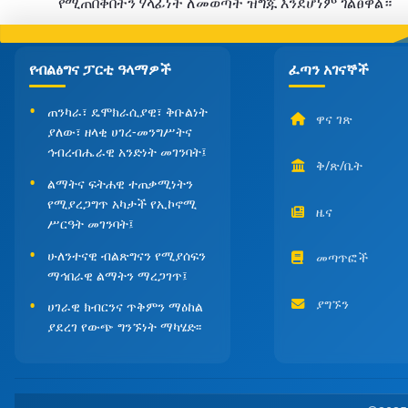
የሚጠበቅበትን ሃላፊነት ለመወጣት ዝግጁ እንደሆነም
ገልፀዋል።
የብልፅግና ፓርቲ ዓላማዎች
ፈጣን አገናኞች
ጠንካራ፣ ዴሞክራሲያዊ፣ ቅቡልነት
ዋና ገጽ
ያለው፣ ዘላቂ ሀገረ-መንግሥትና
ኅብረብሔራዊ አንድነት መገንባት፤
ቅ/ጽ/ቤት
ልማትና ፍትሐዊ ተጠቃሚነትን
የሚያረጋግጥ አካታች የኢኮኖሚ
ዜና
ሥርዓት መገንባት፤
ሁለንተናዊ ብልጽግናን የሚያሰፍን
መጣጥፎች
ማኅበራዊ ልማትን ማረጋገጥ፤
ያግኙን
ሀገራዊ ክብርንና ጥቅምን ማዕከል
ያደረገ የውጭ ግንኙነት ማካሄድ፡፡