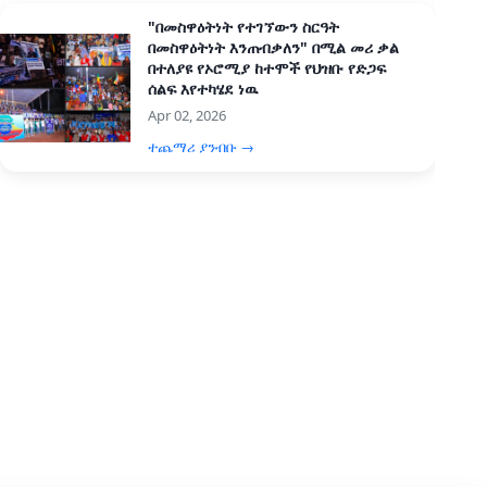
"በመስዋዕትነት የተገኘውን ስርዓት
በመስዋዕትነት እንጠብቃለን" በሚል መሪ ቃል
በተለያዩ የኦሮሚያ ከተሞች የህዝቡ የድጋፍ
ሰልፍ እየተካሄደ ነዉ
Apr 02, 2026
ተጨማሪ ያንብቡ →