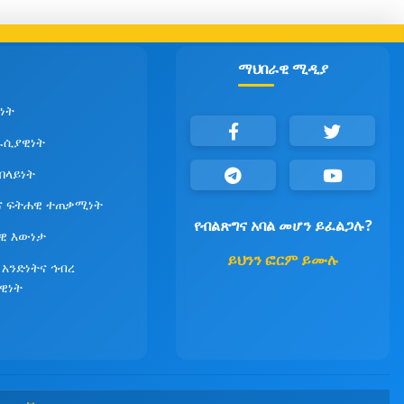
ማህበራዊ ሚዲያ
ነት
ራሲያዊነት
የበላይነት
ና ፍትሐዊ ተጠቃሚነት
የብልጽግና አባል መሆን ይፈልጋሉ?
ዊ እውነታ
ይህንን ፎርም ይሙሉ
 አንድነትና ኅብረ
ዊነት