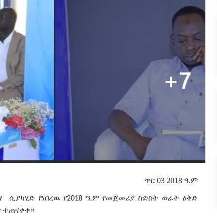
ጥር 03 2018 ዓ.ም
ማ
ሲያካሂድ የነበረዉ የ
ዓ
ም
የመጀመሪያ ስድስት
ወራት
ዕቅድ
2018
.
ጥ
ተጠናቀቀ።