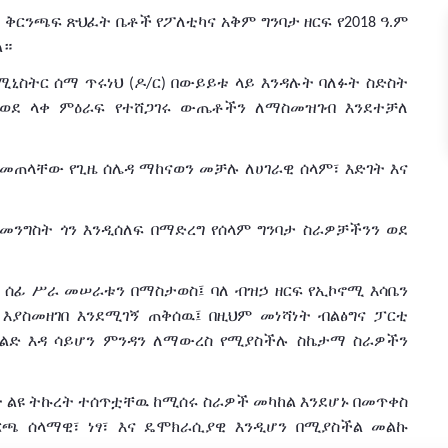
ች
ቅርንጫፍ
ጽህፈት
ቤቶች
የፖለቲካና
አቅም
ግንባታ
ዘርፍ
የ
ዓ
ም
2018
.
ል።
ሚኒስትር
ሰማ
ጥሩነህ
ዶ
ር
በውይይቱ
ላይ እንዳሉት
ባለፉት
ስድስት
(
/
)
ወደ
ላቀ
ምዕራፍ
የተሸጋገሩ
ውጤቶችን ለማስመዝገብ እንደተቻለ
ቀመጠላቸው
የጊዜ
ሰሌዳ
ማከናወን
መቻሉ
ለሀገራዊ
ሰላም፣
እድገት
እና
ከመንግስት
ጎን
እንዲሰለፍ
በማድረግ
የሰላም
ግንባታ
ስራዎቻችንን
ወደ
ሰፊ
ሥራ
መሠራቱን
በማስታወስ፤
ባለ ብዝኃ
ዘርፍ
የኢኮኖሚ
እሳቤን
እያስመዘገበ
እንደሚገኝ ጠቅሰዉ፤ በዚህም መነሻነት
ብልፅግና
ፓርቲ
ድ እዳ ሳይሆን
ምንዳን
ለ
ማውረስ
የሚያስችሉ
ስኬታማ
ስራዎችን
ት
ልዩ
ትኩረት
ተሰጥቷቸዉ ከሚሰሩ ስራዎች መካከል እንደሆኑ በመጥቀስ
ርጫ
ሰላማዊ፣
ነፃ፣
እና
ዴሞክራሲያዊ
እንዲሆን
በሚያስችል መልኩ