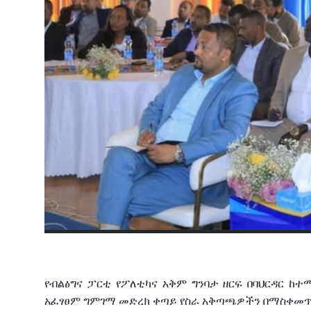
የብልፅግና
ፓርቲ
የፖለቲካና
አቅም
ግንባታ
ዘርፍ
በባህርዳር
ከተ
አፈፃፀም
ግምገማ መድረክ
ቀጣይ
የስራ
አቅጣጫዎችን በማስቀመ