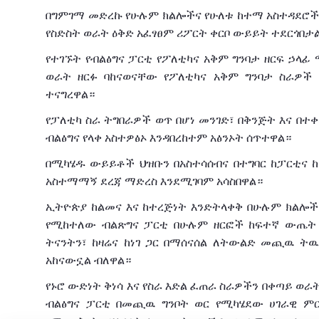
በግምገማ
መድረኩ
የሁሉም
ክልሎችና
የሁለቱ
ከተማ
አስተዳደሮ
የስድስት
ወራት
ዕቅድ
አፈፃፀም
ሪፖርት
ቀርቦ
ውይይት
ተደርጎበታ
የተገኙት
የብልፅግና
ፓርቲ
የፖለቲካና
አቅም
ግንባታ
ዘርፍ
ኃላፊ
ወራት
ዘርፉ
ባከናወናቸው
የፖለቲካና
አቅም
ግንባታ
ስራዎች
ተናግረዋል።
የፓለቲካ
ስራ ትግበራዎች
ወጥ
በሆነ
መንገድ፣
በቅንጅት
እና
በተ
ብልፅግና
የላቀ
አስተዎፅኦ
እንዳበረከተም አፅንኦት ሰጥተዋል።
በሚካሄዱ
ውይይቶች
ህዝቡን
በአስተሳሰብና
በተግባር
ከፓርቲና
አስተማማኝ
ደረጃ
ማድረስ
እንደሚገባም
አሳስበዋል።
ኢትዮጵያ
ከልመና
እና
ከተረጅነት
እንድትላቀቅ
በሁሉም
ክልሎች
የሚከተለው
ብልጽግና
ፓርቲ
በሁሉም
ዘርፎች
ከፍተኛ
ውጤት
ትናንትን፣
ከዛሬና
ከ
ነገ
ጋር
በማሰናሰል
ለትውልድ
መጪዉ ትዉል
አከናውኗል
ብለዋል።
የኑሮ
ውድነት
ቅነሳ
እና
የስራ
እድል
ፈጠራ
ስራዎችን
በቀጣይ
ወራ
ብልፅግና ፓርቲ በመጪዉ ግንቦት
ወር
የሚካሄደው
ሀገራዊ
ም