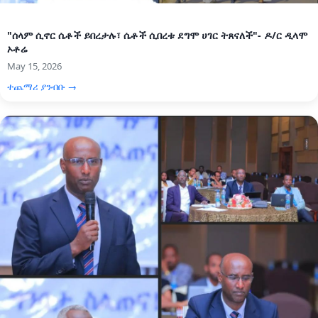
"ሰላም ሲኖር ሴቶች ይበረታሉ፣ ሴቶች ሲበረቱ ደግሞ ሀገር ትጸናለች"- ዶ/ር ዲላሞ
ኦቶሬ
May 15, 2026
ተጨማሪ ያንብቡ →