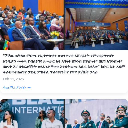
"7ኛዉ ጠቅላላ ምርጫ የኢትዮጵያን ሁለንተናዊ አሸናፊነት የምናረጋግጥበት
እንዲሆን መላዉ የብልፅግና አመራር እና አባላት በሃሳብ የበላይነት፣ በህግ አግባብነት፣
በፅናት እና በቁርጠኝነት ሀላፊነታችሁን እንድትወጡ አደራ እላለሁ" ክቡር አቶ አደም
ፋራህ የብልፅግና ፓርቲ ምክትል ፕሬዝዳንትና የዋና ጽ/ቤት ኃላፊ
Feb 11, 2026
ተጨማሪ ያንብቡ →