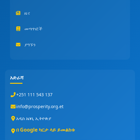
ዜና
መጣጥፎች
ያግኙን
አድራሻ
+251 111 543 137
info@prosperity.org.et
አዲስ አበባ, ኢትዮጵያ
በ Google ካርታ ላይ ይመልከቱ