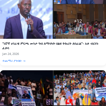
"በ7ኛ ሀገራዊ ምርጫ መንታ ግብ ለማሳካት በልዩ ትኩረት ይሰራል"- አቶ ብርሃኑ
ፈይሳ
Jan 24, 2026
ተጨማሪ ያንብቡ →