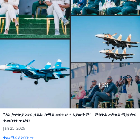
"ለኢትዮጵያ አየር ኃይል: ሰማይ ወሰን ሆኖ አያውቅም"- ምክትል ጠቅላይ ሚኒስትር
ተመስገን ጥሩነህ
Jan 25, 2026
ተጨማሪ ያንብቡ →