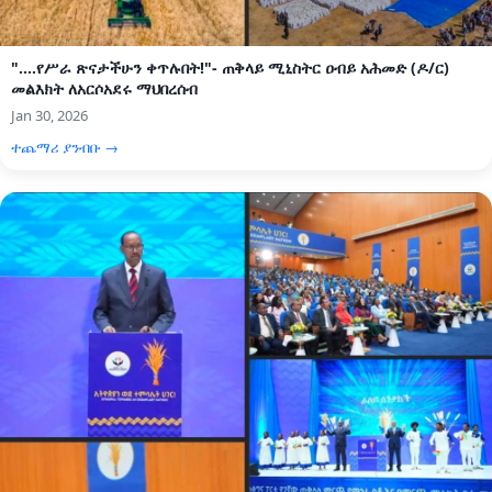
"....የሥራ ጽናታችሁን ቀጥሉበት!"- ጠቅላይ ሚኒስትር ዐብይ አሕመድ (ዶ/ር)
መልእክት ለአርሶአደሩ ማህበረሰብ
Jan 30, 2026
ተጨማሪ ያንብቡ →