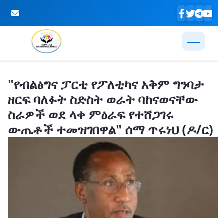
Skip to Main Content
"የብልፅግና ፓርቲ የፖለቲካና አቅም ግንባታ
ዘርፍ ባለፉት ስድስት ወራት ባከናወናቸው
ስራዎች ወደ ላቀ ምዕራፍ የተሸጋገሩ
ውጤቶች ተመዝገበዋል" ሰማ ጥሩነህ (ዶ/ር)