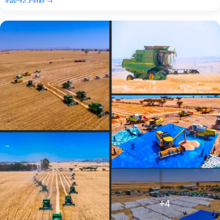
ተጨማሪ ያንብቡ →