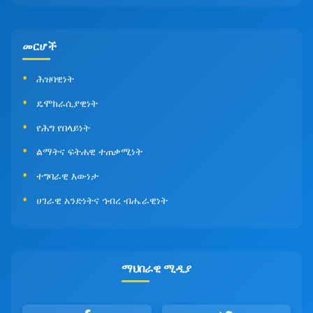
መርሆች
ሕዝባዊነት
ዴሞክራሲያዊነት
የሕግ የበላይነት
ልማትና ፍትሐዊ ተጠቃሚነት
ተግባራዊ እውነታ
ሀገራዊ አንድነትና ኅብረ ብሔራዊነት
ማህበራዊ ሚዲያ