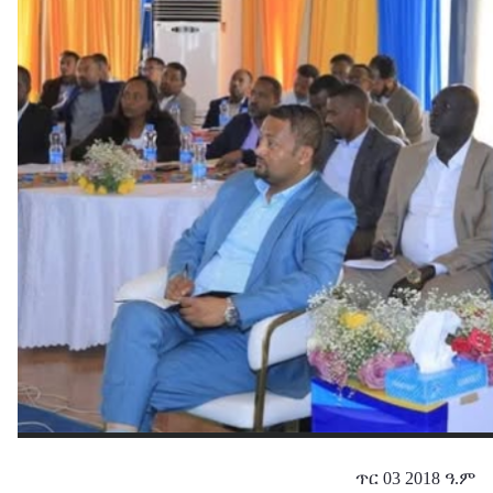
ጥር 03 2018 ዓ.ም