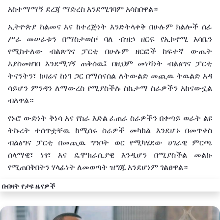
አስተማማኝ
ደረጃ
ማድረስ
እንደሚገባም
አሳስበዋል።
ኢትዮጵያ
ከልመና
እና
ከተረጅነት
እንድትላቀቅ
በሁሉም
ክልሎች
ሰፊ
ሥራ
መሠራቱን
በማስታወስ፤
ባለ ብዝኃ
ዘርፍ
የኢኮኖሚ
እሳቤን
የሚከተለው
ብልጽግና
ፓርቲ
በሁሉም
ዘርፎች
ከፍተኛ
ውጤት
እያስመዘገበ
እንደሚገኝ ጠቅሰዉ፤ በዚህም መነሻነት
ብልፅግና
ፓርቲ
ትናንትን፣
ከዛሬና
ከ
ነገ
ጋር
በማሰናሰል
ለትውልድ
መጪዉ ትዉልድ እዳ
ሳይሆን
ምንዳን
ለ
ማውረስ
የሚያስችሉ
ስኬታማ
ስራዎችን
አከናውኗል
ብለዋል።
የኑሮ
ውድነት
ቅነሳ
እና
የስራ
እድል
ፈጠራ
ስራዎችን
በቀጣይ
ወራት
ልዩ
ትኩረት
ተሰጥቷቸዉ ከሚሰሩ ስራዎች መካከል እንደሆኑ በመጥቀስ
ብልፅግና ፓርቲ በመጪዉ ግንቦት
ወር
የሚካሄደው
ሀገራዊ
ምርጫ
ሰላማዊ፣
ነፃ፣
እና
ዴሞክራሲያዊ
እንዲሆን
በሚያስችል መልኩ
የሚጠበቅበትን ሃላፊነት ለመወጣት ዝግጁ እንደሆነም
ገልፀዋል።
በብዛት የታዩ ዜናዎች