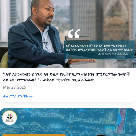
''እኛ እያንዳንዷን ሰከንድ እና ደቂቃ የኢትዮጲያን ብልፅግና በሚያረጋግጡ ጉዳዮች
ላይ ነው የምንሰራው!'' - ጠቅላይ ሚኒስትር ዐቢይ አሕመድ
Mar 28, 2026
ተጨማሪ ያንብቡ →