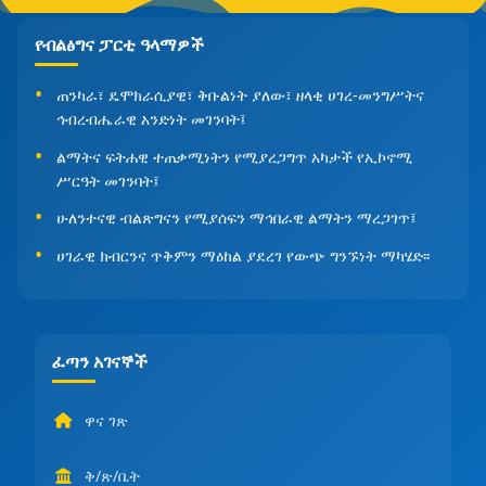
የብልፅግና ፓርቲ ዓላማዎች
ጠንካራ፣ ዴሞክራሲያዊ፣ ቅቡልነት ያለው፣ ዘላቂ ሀገረ-መንግሥትና
ኅብረብሔራዊ አንድነት መገንባት፤
ልማትና ፍትሐዊ ተጠቃሚነትን የሚያረጋግጥ አካታች የኢኮኖሚ
ሥርዓት መገንባት፤
ሁለንተናዊ ብልጽግናን የሚያሰፍን ማኅበራዊ ልማትን ማረጋገጥ፤
ሀገራዊ ክብርንና ጥቅምን ማዕከል ያደረገ የውጭ ግንኙነት ማካሄድ፡፡
ፈጣን አገናኞች
ዋና ገጽ
ቅ/ጽ/ቤት