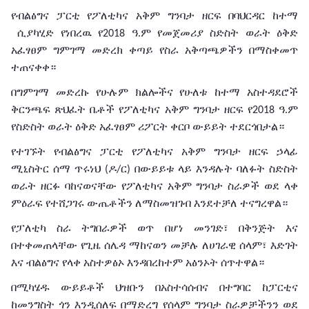
የብልፅግና
ፓርቲ
የፖለቲካና
አቅም
ግንባታ
ዘርፍ
በባህርዳር
ከተማ
ሲያካሂድ የነበረዉ የ
ዓ
ም
የመጀመሪያ ስድስት
ወራት
ዕቅድ
2018
.
አፈፃፀም
ግምገማ መድረክ
ቀጣይ
የስራ
አቅጣጫዎችን በማስቀመጥ
ተጠናቀቀ።
በግምገማ
መድረኩ
የሁሉም
ክልሎችና
የሁለቱ
ከተማ
አስተዳደሮች
ቅርንጫፍ
ጽህፈት
ቤቶች
የፖለቲካና
አቅም
ግንባታ
ዘርፍ
የ
ዓ
ም
2018
.
የስድስት
ወራት
ዕቅድ
አፈፃፀም
ሪፖርት
ቀርቦ
ውይይት
ተደርጎበታል።
የተገኙት
የብልፅግና
ፓርቲ
የፖለቲካና
አቅም
ግንባታ
ዘርፍ
ኃላፊ
ሚኒስትር
ሰማ
ጥሩነህ
ዶ
ር
በውይይቱ
ላይ እንዳሉት
ባለፉት
ስድስት
(
/
)
ወራት
ዘርፉ
ባከናወናቸው
የፖለቲካና
አቅም
ግንባታ
ስራዎች
ወደ
ላቀ
ምዕራፍ
የተሸጋገሩ
ውጤቶችን ለማስመዝገብ እንደተቻለ
ተናግረዋል።
የፓለቲካ
ስራ ትግበራዎች
ወጥ
በሆነ
መንገድ፣
በቅንጅት
እና
በተቀመጠላቸው
የጊዜ
ሰሌዳ
ማከናወን
መቻሉ
ለሀገራዊ
ሰላም፣
እድገት
እና
ብልፅግና
የላቀ
አስተዎፅኦ
እንዳበረከተም አፅንኦት ሰጥተዋል።
በሚካሄዱ
ውይይቶች
ህዝቡን
በአስተሳሰብና
በተግባር
ከፓርቲና
ከመንግስት
ጎን
እንዲሰለፍ
በማድረግ
የሰላም
ግንባታ
ስራዎቻችንን
ወደ