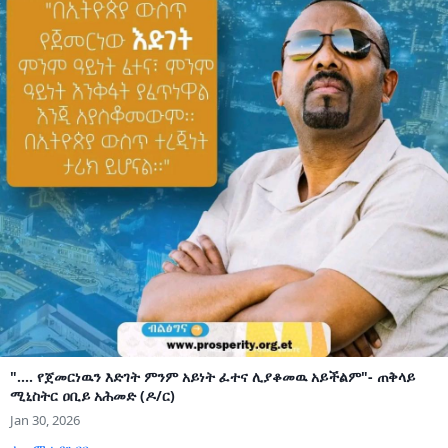
".... የጀመርነዉን እድገት ምንም አይነት ፈተና ሊያቆመዉ አይችልም"- ጠቅላይ
ሚኒስትር ዐቢይ አሕመድ (ዶ/ር)
Jan 30, 2026