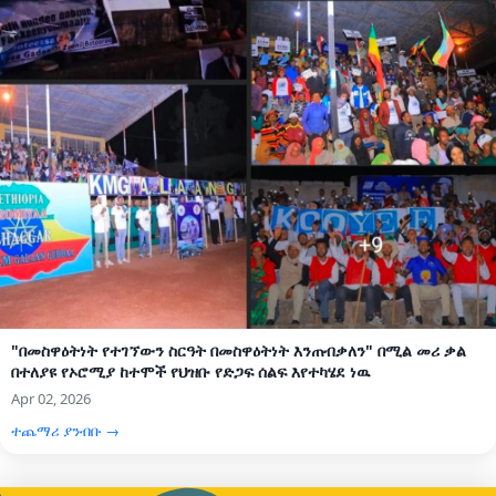
"በመስዋዕትነት የተገኘውን ስርዓት በመስዋዕትነት እንጠብቃለን" በሚል መሪ ቃል
በተለያዩ የኦሮሚያ ከተሞች የህዝቡ የድጋፍ ሰልፍ እየተካሄደ ነዉ
Apr 02, 2026
ተጨማሪ ያንብቡ →