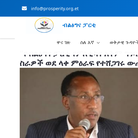
info@prosperity.org.et
ብልፅግና ፓርቲ
ዋና ገጽ
ስለ እኛ
ወቅታዊ ጉዳዮ
Skip to Main Content
"የብልፅግና ፓርቲ የፖለቲካና አቅም ግን
ስራዎች ወደ ላቀ ምዕራፍ የተሸጋገሩ ው