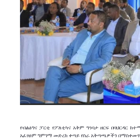
የብልፅግና
ፓርቲ
የፖለቲካና
አቅም
ግንባታ
ዘርፍ
በባህርዳር
ከተ
አፈፃፀም
ግምገማ መድረክ
ቀጣይ
የስራ
አቅጣጫዎችን በማስቀመ