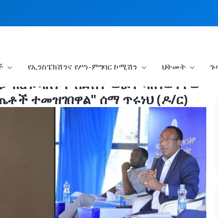
ች
የኢንስፔክሽንና የሥነ-ምግባር ኮሚሽን
ህትመት
ጉ
ባታ ዘርፍ ባለፉት ስድስት ወራት ባከናወናቸው
ጤቶች ተመዝገበዋል" ሰማ ጥሩነህ (ዶ/ር)