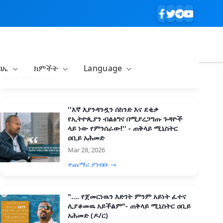
ባኤ
ክምችት
Language
በብዛት የታዩ ዜናዎች
''እኛ እያንዳንዷን ሰከንድ እና ደቂቃ
የኢትዮጲያን ብልፅግና በሚያረጋግጡ ጉዳዮች
ላይ ነው የምንሰራው!'' - ጠቅላይ ሚኒስትር
ዐቢይ አሕመድ
Mar 28, 2026
ተጨማሪ ያንብቡ →
".... የጀመርነዉን እድገት ምንም አይነት ፈተና
ሊያቆመዉ አይችልም"- ጠቅላይ ሚኒስትር ዐቢይ
አሕመድ (ዶ/ር)