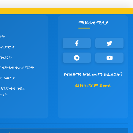
ማህበራዊ ሚዲያ
ነት
ራሲያዊነት
የበላይነት
ና ፍትሐዊ ተጠቃሚነት
የብልጽግና አባል መሆን ይፈልጋሉ?
ዊ እውነታ
ይህንን ፎርም ይሙሉ
 አንድነትና ኅብረ
ዊነት