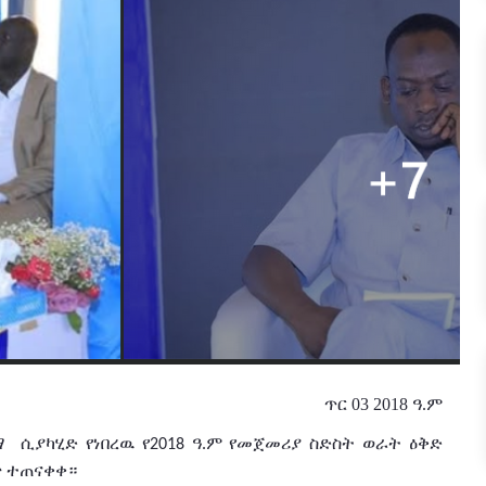
ጥር 03 2018 ዓ.ም
ማ
ሲያካሂድ የነበረዉ የ
ዓ
ም
የመጀመሪያ ስድስት
ወራት
ዕቅድ
2018
.
ጥ
ተጠናቀቀ።