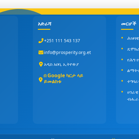
አድራሻ
መርሆች
ሕዝባዊ
+251 111 543 137
ዴሞክ
info@prosperity.org.et
የሕግ 
አዲስ አበባ, ኢትዮጵያ
ልማት
በ Google ካርታ ላይ
ይመልከቱ
ተግባራ
ሀገራዊ
ብሔራ