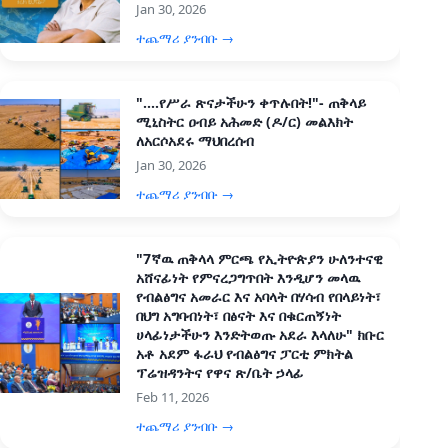
Jan 30, 2026
ተጨማሪ ያንብቡ →
"....የሥራ ጽናታችሁን ቀጥሉበት!"- ጠቅላይ
ሚኒስትር ዐብይ አሕመድ (ዶ/ር) መልእክት
ለአርሶአደሩ ማህበረሰብ
Jan 30, 2026
ተጨማሪ ያንብቡ →
"7ኛዉ ጠቅላላ ምርጫ የኢትዮጵያን ሁለንተናዊ
አሸናፊነት የምናረጋግጥበት እንዲሆን መላዉ
የብልፅግና አመራር እና አባላት በሃሳብ የበላይነት፣
በህግ አግባብነት፣ በፅናት እና በቁርጠኝነት
ሀላፊነታችሁን እንድትወጡ አደራ እላለሁ" ክቡር
አቶ አደም ፋራህ የብልፅግና ፓርቲ ምክትል
ፕሬዝዳንትና የዋና ጽ/ቤት ኃላፊ
Feb 11, 2026
ተጨማሪ ያንብቡ →