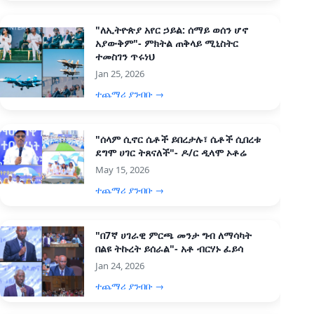
"ለኢትዮጵያ አየር ኃይል: ሰማይ ወሰን ሆኖ
አያውቅም"- ምክትል ጠቅላይ ሚኒስትር
ተመስገን ጥሩነህ
Jan 25, 2026
ተጨማሪ ያንብቡ →
"ሰላም ሲኖር ሴቶች ይበረታሉ፣ ሴቶች ሲበረቱ
ደግሞ ሀገር ትጸናለች"- ዶ/ር ዲላሞ ኦቶሬ
May 15, 2026
ተጨማሪ ያንብቡ →
"በ7ኛ ሀገራዊ ምርጫ መንታ ግብ ለማሳካት
በልዩ ትኩረት ይሰራል"- አቶ ብርሃኑ ፈይሳ
Jan 24, 2026
ተጨማሪ ያንብቡ →