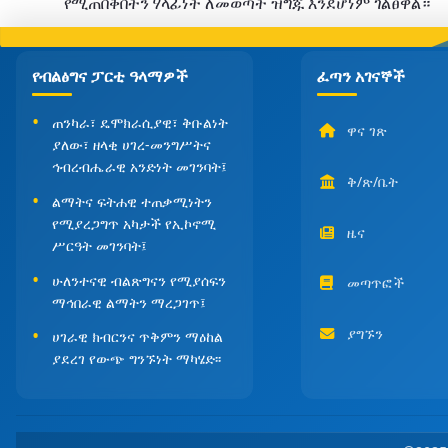
የሚጠበቅበትን ሃላፊነት ለመወጣት ዝግጁ እንደሆነም
ገልፀዋል።
የብልፅግና ፓርቲ ዓላማዎች
ፈጣን አገናኞች
ጠንካራ፣ ዴሞክራሲያዊ፣ ቅቡልነት
ዋና ገጽ
ያለው፣ ዘላቂ ሀገረ-መንግሥትና
ኅብረብሔራዊ አንድነት መገንባት፤
ቅ/ጽ/ቤት
ልማትና ፍትሐዊ ተጠቃሚነትን
የሚያረጋግጥ አካታች የኢኮኖሚ
ዜና
ሥርዓት መገንባት፤
ሁለንተናዊ ብልጽግናን የሚያሰፍን
መጣጥፎች
ማኅበራዊ ልማትን ማረጋገጥ፤
ያግኙን
ሀገራዊ ክብርንና ጥቅምን ማዕከል
ያደረገ የውጭ ግንኙነት ማካሄድ፡፡