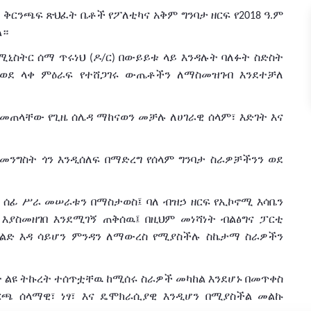
ች
ቅርንጫፍ
ጽህፈት
ቤቶች
የፖለቲካና
አቅም
ግንባታ
ዘርፍ
የ
ዓ
ም
2018
.
ል።
ሚኒስትር
ሰማ
ጥሩነህ
ዶ
ር
በውይይቱ
ላይ እንዳሉት
ባለፉት
ስድስት
(
/
)
ወደ
ላቀ
ምዕራፍ
የተሸጋገሩ
ውጤቶችን ለማስመዝገብ እንደተቻለ
ቀመጠላቸው
የጊዜ
ሰሌዳ
ማከናወን
መቻሉ
ለሀገራዊ
ሰላም፣
እድገት
እና
ከመንግስት
ጎን
እንዲሰለፍ
በማድረግ
የሰላም
ግንባታ
ስራዎቻችንን
ወደ
ሰፊ
ሥራ
መሠራቱን
በማስታወስ፤
ባለ ብዝኃ
ዘርፍ
የኢኮኖሚ
እሳቤን
እያስመዘገበ
እንደሚገኝ ጠቅሰዉ፤ በዚህም መነሻነት
ብልፅግና
ፓርቲ
ድ እዳ ሳይሆን
ምንዳን
ለ
ማውረስ
የሚያስችሉ
ስኬታማ
ስራዎችን
ት
ልዩ
ትኩረት
ተሰጥቷቸዉ ከሚሰሩ ስራዎች መካከል እንደሆኑ በመጥቀስ
ርጫ
ሰላማዊ፣
ነፃ፣
እና
ዴሞክራሲያዊ
እንዲሆን
በሚያስችል መልኩ