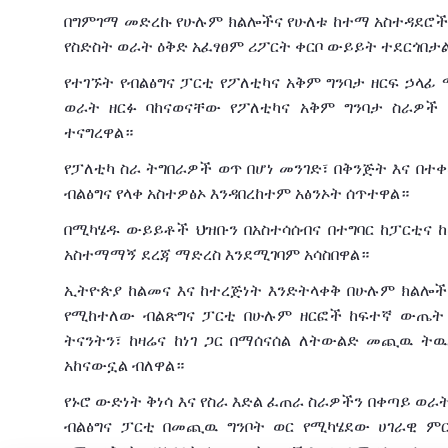
በግምገማ
መድረኩ
የሁሉም
ክልሎችና
የሁለቱ
ከተማ
አስተዳደሮ
የስድስት
ወራት
ዕቅድ
አፈፃፀም
ሪፖርት
ቀርቦ
ውይይት
ተደርጎበታ
የተገኙት
የብልፅግና
ፓርቲ
የፖለቲካና
አቅም
ግንባታ
ዘርፍ
ኃላፊ
ወራት
ዘርፉ
ባከናወናቸው
የፖለቲካና
አቅም
ግንባታ
ስራዎች
ተናግረዋል።
የፓለቲካ
ስራ ትግበራዎች
ወጥ
በሆነ
መንገድ፣
በቅንጅት
እና
በተ
ብልፅግና
የላቀ
አስተዎፅኦ
እንዳበረከተም አፅንኦት ሰጥተዋል።
በሚካሄዱ
ውይይቶች
ህዝቡን
በአስተሳሰብና
በተግባር
ከፓርቲና
አስተማማኝ
ደረጃ
ማድረስ
እንደሚገባም
አሳስበዋል።
ኢትዮጵያ
ከልመና
እና
ከተረጅነት
እንድትላቀቅ
በሁሉም
ክልሎች
የሚከተለው
ብልጽግና
ፓርቲ
በሁሉም
ዘርፎች
ከፍተኛ
ውጤት
ትናንትን፣
ከዛሬና
ከ
ነገ
ጋር
በማሰናሰል
ለትውልድ
መጪዉ ትዉል
አከናውኗል
ብለዋል።
የኑሮ
ውድነት
ቅነሳ
እና
የስራ
እድል
ፈጠራ
ስራዎችን
በቀጣይ
ወራ
ብልፅግና ፓርቲ በመጪዉ ግንቦት
ወር
የሚካሄደው
ሀገራዊ
ም