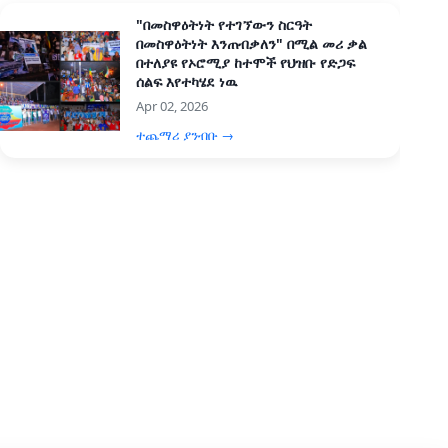
"በመስዋዕትነት የተገኘውን ስርዓት
በመስዋዕትነት እንጠብቃለን" በሚል መሪ ቃል
በተለያዩ የኦሮሚያ ከተሞች የህዝቡ የድጋፍ
ሰልፍ እየተካሄደ ነዉ
Apr 02, 2026
ተጨማሪ ያንብቡ →