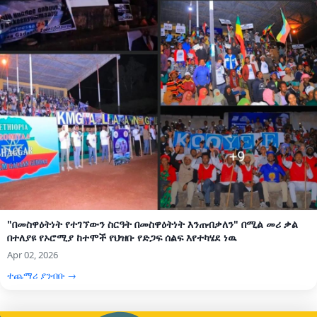
"በመስዋዕትነት የተገኘውን ስርዓት በመስዋዕትነት እንጠብቃለን" በሚል መሪ ቃል
በተለያዩ የኦሮሚያ ከተሞች የህዝቡ የድጋፍ ሰልፍ እየተካሄደ ነዉ
Apr 02, 2026
ተጨማሪ ያንብቡ →