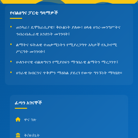
የብልፅግና ፓርቲ ዓላማዎች
ጠንካራ፣ ዴሞክራሲያዊ፣ ቅቡልነት ያለው፣ ዘላቂ ሀገረ-መንግሥትና
ኅብረብሔራዊ አንድነት መገንባት፤
ልማትና ፍትሐዊ ተጠቃሚነትን የሚያረጋግጥ አካታች የኢኮኖሚ
ሥርዓት መገንባት፤
ሁለንተናዊ ብልጽግናን የሚያሰፍን ማኅበራዊ ልማትን ማረጋገጥ፤
ሀገራዊ ክብርንና ጥቅምን ማዕከል ያደረገ የውጭ ግንኙነት ማካሄድ፡፡
ፈጣን አገናኞች
ዋና ገጽ
ቅ/ጽ/ቤት