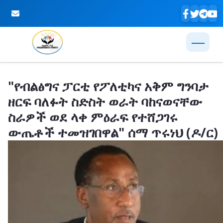
Skip to Main Content
"የብልፅግና ፓርቲ የፖለቲካና አቅም ግንባታ
ዘርፍ ባለፉት ስድስት ወራት ባከናወናቸው
ስራዎች ወደ ላቀ ምዕራፍ የተሸጋገሩ
ውጤቶች ተመዝገበዋል" ሰማ ጥሩነህ (ዶ/ር)