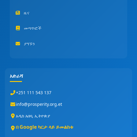
ዜና
መጣጥፎች
ያግኙን
አድራሻ
+251 111 543 137
info@prosperity.org.et
አዲስ አበባ, ኢትዮጵያ
በ Google ካርታ ላይ ይመልከቱ