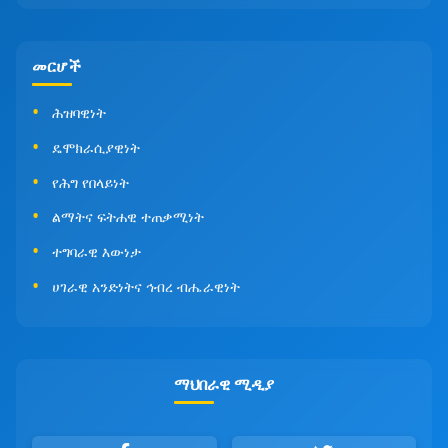
መርሆች
ሕዝባዊነት
ዴሞክራሲያዊነት
የሕግ የበላይነት
ልማትና ፍትሐዊ ተጠቃሚነት
ተግባራዊ እውነታ
ሀገራዊ አንድነትና ኅብረ ብሔራዊነት
ማህበራዊ ሚዲያ