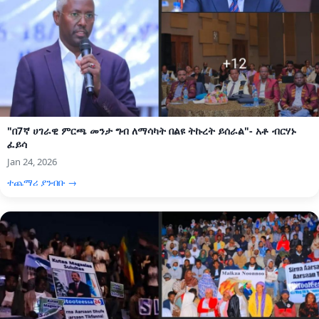
"በ7ኛ ሀገራዊ ምርጫ መንታ ግብ ለማሳካት በልዩ ትኩረት ይሰራል"- አቶ ብርሃኑ
ፈይሳ
Jan 24, 2026
ተጨማሪ ያንብቡ →