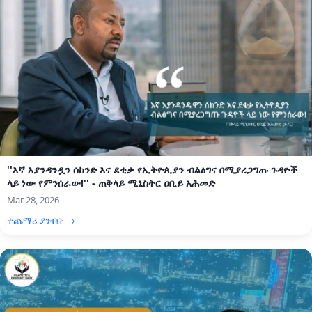
''እኛ እያንዳንዷን ሰከንድ እና ደቂቃ የኢትዮጲያን ብልፅግና በሚያረጋግጡ ጉዳዮች
ላይ ነው የምንሰራው!'' - ጠቅላይ ሚኒስትር ዐቢይ አሕመድ
Mar 28, 2026
ተጨማሪ ያንብቡ →