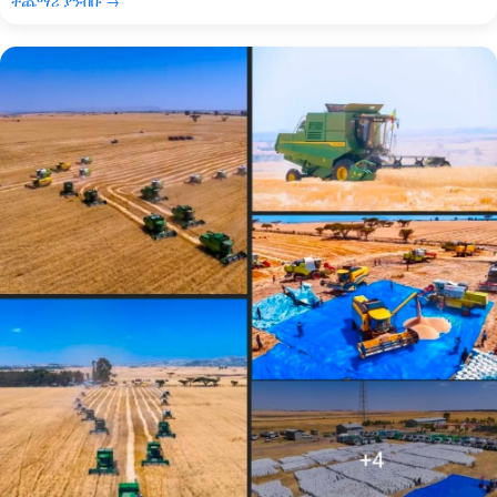
ተጨማሪ ያንብቡ →