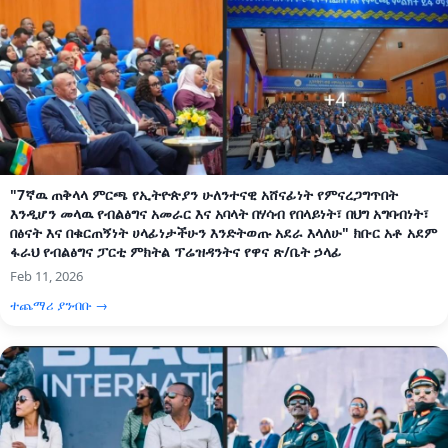
"7ኛዉ ጠቅላላ ምርጫ የኢትዮጵያን ሁለንተናዊ አሸናፊነት የምናረጋግጥበት
እንዲሆን መላዉ የብልፅግና አመራር እና አባላት በሃሳብ የበላይነት፣ በህግ አግባብነት፣
በፅናት እና በቁርጠኝነት ሀላፊነታችሁን እንድትወጡ አደራ እላለሁ" ክቡር አቶ አደም
ፋራህ የብልፅግና ፓርቲ ምክትል ፕሬዝዳንትና የዋና ጽ/ቤት ኃላፊ
Feb 11, 2026
ተጨማሪ ያንብቡ →