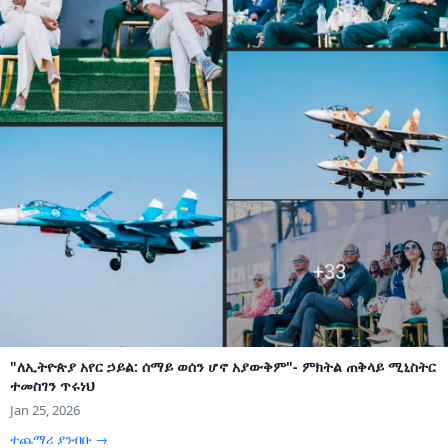
"ለኢትዮጵያ አየር ኃይል: ሰማይ ወሰን ሆኖ አያውቅም"- ምክትል ጠቅላይ ሚኒስትር
ተመስገን ጥሩነህ
Jan 25, 2026
ተጨማሪ ያንብቡ →