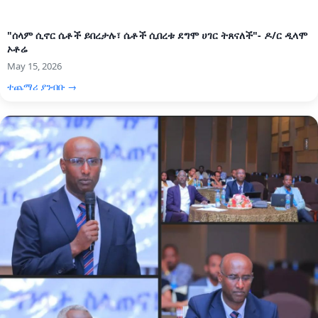
"ሰላም ሲኖር ሴቶች ይበረታሉ፣ ሴቶች ሲበረቱ ደግሞ ሀገር ትጸናለች"- ዶ/ር ዲላሞ
ኦቶሬ
May 15, 2026
ተጨማሪ ያንብቡ →