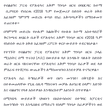
የብልፅግና
ፓርቲ
የፖለቲካና
አቅም
ግንባታ
ዘርፍ
በባህርዳር
ከተማ
ሲያካሂድ የነበረዉ የ
ዓ
ም
የመጀመሪያ ስድስት
ወራት
ዕቅድ
2018
.
አፈፃፀም
ግምገማ መድረክ
ቀጣይ
የስራ
አቅጣጫዎችን በማስቀመጥ
ተጠናቀቀ።
በግምገማ
መድረኩ
የሁሉም
ክልሎችና
የሁለቱ
ከተማ
አስተዳደሮች
ቅርንጫፍ
ጽህፈት
ቤቶች
የፖለቲካና
አቅም
ግንባታ
ዘርፍ
የ
ዓ
ም
2018
.
የስድስት
ወራት
ዕቅድ
አፈፃፀም
ሪፖርት
ቀርቦ
ውይይት
ተደርጎበታል።
የተገኙት
የብልፅግና
ፓርቲ
የፖለቲካና
አቅም
ግንባታ
ዘርፍ
ኃላፊ
ሚኒስትር
ሰማ
ጥሩነህ
ዶ
ር
በውይይቱ
ላይ እንዳሉት
ባለፉት
ስድስት
(
/
)
ወራት
ዘርፉ
ባከናወናቸው
የፖለቲካና
አቅም
ግንባታ
ስራዎች
ወደ
ላቀ
ምዕራፍ
የተሸጋገሩ
ውጤቶችን ለማስመዝገብ እንደተቻለ
ተናግረዋል።
የፓለቲካ
ስራ ትግበራዎች
ወጥ
በሆነ
መንገድ፣
በቅንጅት
እና
በተቀመጠላቸው
የጊዜ
ሰሌዳ
ማከናወን
መቻሉ
ለሀገራዊ
ሰላም፣
እድገት
እና
ብልፅግና
የላቀ
አስተዎፅኦ
እንዳበረከተም አፅንኦት ሰጥተዋል።
በሚካሄዱ
ውይይቶች
ህዝቡን
በአስተሳሰብና
በተግባር
ከፓርቲና
ከመንግስት
ጎን
እንዲሰለፍ
በማድረግ
የሰላም
ግንባታ
ስራዎቻችንን
ወደ