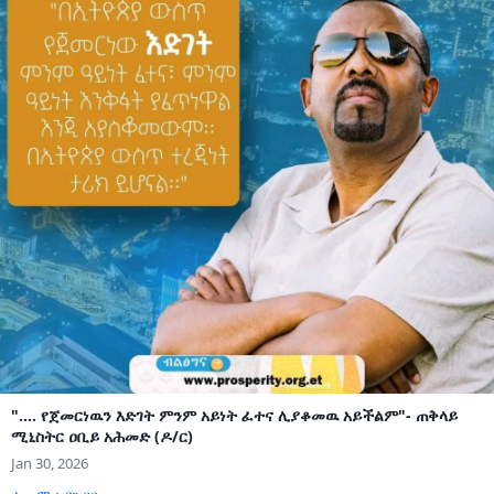
".... የጀመርነዉን እድገት ምንም አይነት ፈተና ሊያቆመዉ አይችልም"- ጠቅላይ
ሚኒስትር ዐቢይ አሕመድ (ዶ/ር)
Jan 30, 2026