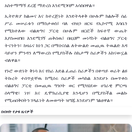
አስተማማኝ
ደረጃ
ማድረስ
እንደሚገባም
አሳስበዋል።
ኢትዮጵያ
ከልመና
እና
ከተረጅነት
እንድትላቀቅ
በሁሉም
ክልሎች
ሰፊ
ሥራ
መሠራቱን
በማስታወስ፤
ባለ ብዝኃ
ዘርፍ
የኢኮኖሚ
እሳቤን
የሚከተለው
ብልጽግና
ፓርቲ
በሁሉም
ዘርፎች
ከፍተኛ
ውጤት
እያስመዘገበ
እንደሚገኝ ጠቅሰዉ፤ በዚህም መነሻነት
ብልፅግና
ፓርቲ
ትናንትን፣
ከዛሬና
ከ
ነገ
ጋር
በማሰናሰል
ለትውልድ
መጪዉ ትዉልድ እዳ
ሳይሆን
ምንዳን
ለ
ማውረስ
የሚያስችሉ
ስኬታማ
ስራዎችን
አከናውኗል
ብለዋል።
የኑሮ
ውድነት
ቅነሳ
እና
የስራ
እድል
ፈጠራ
ስራዎችን
በቀጣይ
ወራት
ልዩ
ትኩረት
ተሰጥቷቸዉ ከሚሰሩ ስራዎች መካከል እንደሆኑ በመጥቀስ
ብልፅግና ፓርቲ በመጪዉ ግንቦት
ወር
የሚካሄደው
ሀገራዊ
ምርጫ
ሰላማዊ፣
ነፃ፣
እና
ዴሞክራሲያዊ
እንዲሆን
በሚያስችል መልኩ
የሚጠበቅበትን ሃላፊነት ለመወጣት ዝግጁ እንደሆነም
ገልፀዋል።
በብዛት የታዩ ዜናዎች