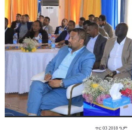
ጥር 03 2018 ዓ.ም