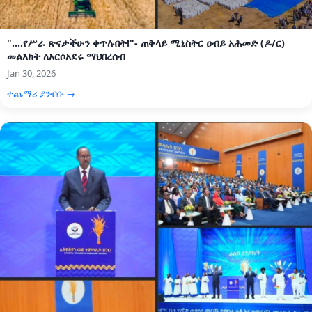
"....የሥራ ጽናታችሁን ቀጥሉበት!"- ጠቅላይ ሚኒስትር ዐብይ አሕመድ (ዶ/ር)
መልእክት ለአርሶአደሩ ማህበረሰብ
Jan 30, 2026
ተጨማሪ ያንብቡ →