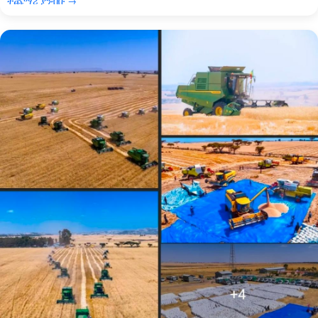
ተጨማሪ ያንብቡ →