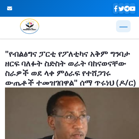
Skip to Main Content
"የብልፅግና ፓርቲ የፖለቲካና አቅም ግንባታ
ዘርፍ ባለፉት ስድስት ወራት ባከናወናቸው
ስራዎች ወደ ላቀ ምዕራፍ የተሸጋገሩ
ውጤቶች ተመዝገበዋል" ሰማ ጥሩነህ (ዶ/ር)