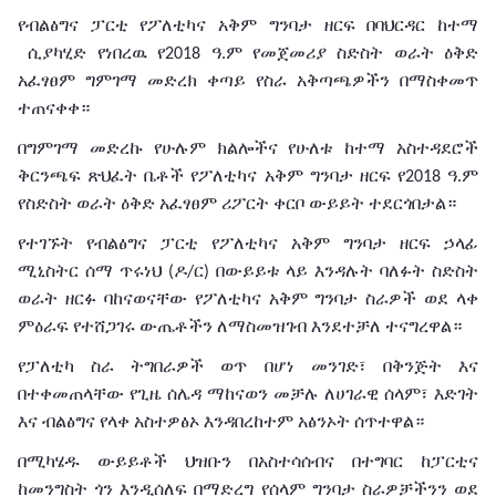
የብልፅግና
ፓርቲ
የፖለቲካና
አቅም
ግንባታ
ዘርፍ
በባህርዳር
ከተማ
ሲያካሂድ የነበረዉ የ
ዓ
ም
የመጀመሪያ ስድስት
ወራት
ዕቅድ
2018
.
አፈፃፀም
ግምገማ መድረክ
ቀጣይ
የስራ
አቅጣጫዎችን በማስቀመጥ
ተጠናቀቀ።
በግምገማ
መድረኩ
የሁሉም
ክልሎችና
የሁለቱ
ከተማ
አስተዳደሮች
ቅርንጫፍ
ጽህፈት
ቤቶች
የፖለቲካና
አቅም
ግንባታ
ዘርፍ
የ
ዓ
ም
2018
.
የስድስት
ወራት
ዕቅድ
አፈፃፀም
ሪፖርት
ቀርቦ
ውይይት
ተደርጎበታል።
የተገኙት
የብልፅግና
ፓርቲ
የፖለቲካና
አቅም
ግንባታ
ዘርፍ
ኃላፊ
ሚኒስትር
ሰማ
ጥሩነህ
ዶ
ር
በውይይቱ
ላይ እንዳሉት
ባለፉት
ስድስት
(
/
)
ወራት
ዘርፉ
ባከናወናቸው
የፖለቲካና
አቅም
ግንባታ
ስራዎች
ወደ
ላቀ
ምዕራፍ
የተሸጋገሩ
ውጤቶችን ለማስመዝገብ እንደተቻለ
ተናግረዋል።
የፓለቲካ
ስራ ትግበራዎች
ወጥ
በሆነ
መንገድ፣
በቅንጅት
እና
በተቀመጠላቸው
የጊዜ
ሰሌዳ
ማከናወን
መቻሉ
ለሀገራዊ
ሰላም፣
እድገት
እና
ብልፅግና
የላቀ
አስተዎፅኦ
እንዳበረከተም አፅንኦት ሰጥተዋል።
በሚካሄዱ
ውይይቶች
ህዝቡን
በአስተሳሰብና
በተግባር
ከፓርቲና
ከመንግስት
ጎን
እንዲሰለፍ
በማድረግ
የሰላም
ግንባታ
ስራዎቻችንን
ወደ