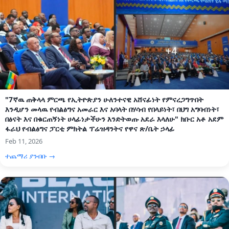
"7ኛዉ ጠቅላላ ምርጫ የኢትዮጵያን ሁለንተናዊ አሸናፊነት የምናረጋግጥበት
እንዲሆን መላዉ የብልፅግና አመራር እና አባላት በሃሳብ የበላይነት፣ በህግ አግባብነት፣
በፅናት እና በቁርጠኝነት ሀላፊነታችሁን እንድትወጡ አደራ እላለሁ" ክቡር አቶ አደም
ፋራህ የብልፅግና ፓርቲ ምክትል ፕሬዝዳንትና የዋና ጽ/ቤት ኃላፊ
Feb 11, 2026
ተጨማሪ ያንብቡ →