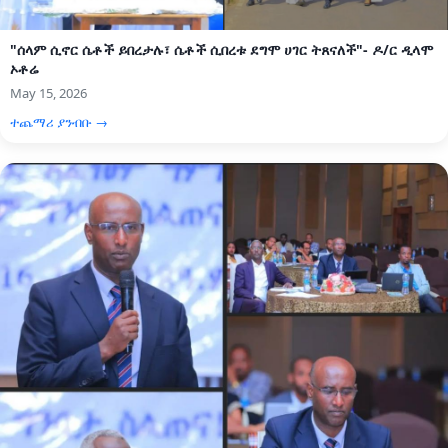
"ሰላም ሲኖር ሴቶች ይበረታሉ፣ ሴቶች ሲበረቱ ደግሞ ሀገር ትጸናለች"- ዶ/ር ዲላሞ
ኦቶሬ
May 15, 2026
ተጨማሪ ያንብቡ →