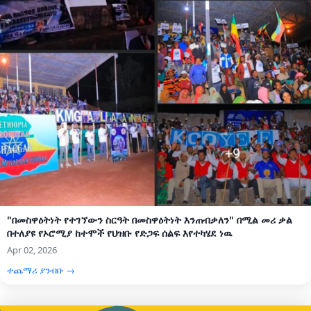
"በመስዋዕትነት የተገኘውን ስርዓት በመስዋዕትነት እንጠብቃለን" በሚል መሪ ቃል
በተለያዩ የኦሮሚያ ከተሞች የህዝቡ የድጋፍ ሰልፍ እየተካሄደ ነዉ
Apr 02, 2026
ተጨማሪ ያንብቡ →