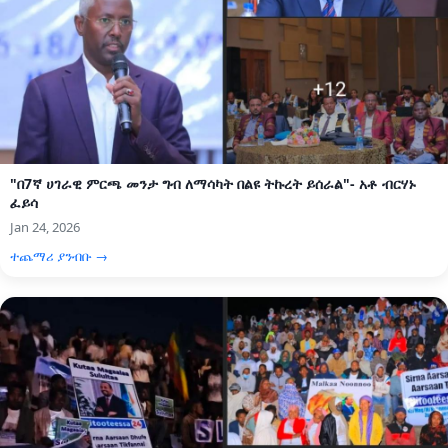
"በ7ኛ ሀገራዊ ምርጫ መንታ ግብ ለማሳካት በልዩ ትኩረት ይሰራል"- አቶ ብርሃኑ
ፈይሳ
Jan 24, 2026
ተጨማሪ ያንብቡ →