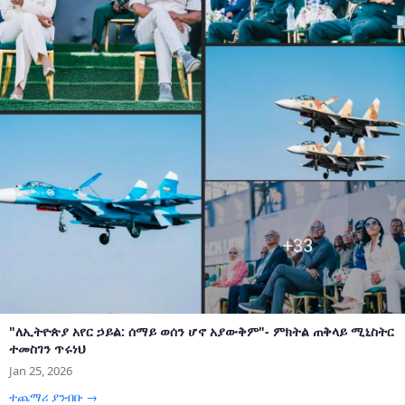
"ለኢትዮጵያ አየር ኃይል: ሰማይ ወሰን ሆኖ አያውቅም"- ምክትል ጠቅላይ ሚኒስትር
ተመስገን ጥሩነህ
Jan 25, 2026
ተጨማሪ ያንብቡ →