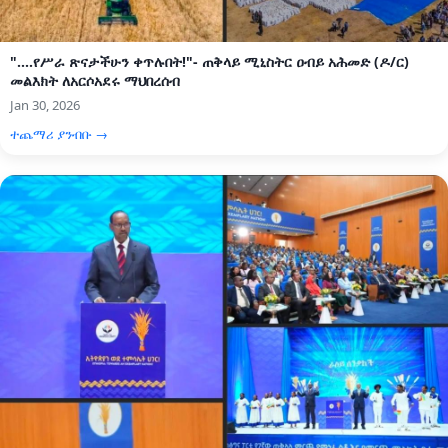
"....የሥራ ጽናታችሁን ቀጥሉበት!"- ጠቅላይ ሚኒስትር ዐብይ አሕመድ (ዶ/ር)
መልእክት ለአርሶአደሩ ማህበረሰብ
Jan 30, 2026
ተጨማሪ ያንብቡ →