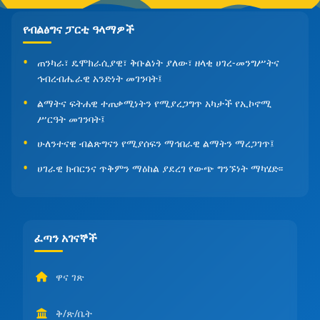
የብልፅግና ፓርቲ ዓላማዎች
ጠንካራ፣ ዴሞክራሲያዊ፣ ቅቡልነት ያለው፣ ዘላቂ ሀገረ-መንግሥትና
ኅብረብሔራዊ አንድነት መገንባት፤
ልማትና ፍትሐዊ ተጠቃሚነትን የሚያረጋግጥ አካታች የኢኮኖሚ
ሥርዓት መገንባት፤
ሁለንተናዊ ብልጽግናን የሚያሰፍን ማኅበራዊ ልማትን ማረጋገጥ፤
ሀገራዊ ክብርንና ጥቅምን ማዕከል ያደረገ የውጭ ግንኙነት ማካሄድ፡፡
ፈጣን አገናኞች
ዋና ገጽ
ቅ/ጽ/ቤት