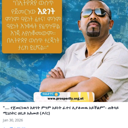
".... የጀመርነዉን እድገት ምንም አይነት ፈተና ሊያቆመዉ አይችልም"- ጠቅላይ
ሚኒስትር ዐቢይ አሕመድ (ዶ/ር)
Jan 30, 2026