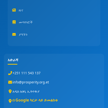
ዜና
መጣጥፎች
ያግኙን
አድራሻ
+251 111 543 137
info@prosperity.org.et
አዲስ አበባ, ኢትዮጵያ
በ Google ካርታ ላይ ይመልከቱ