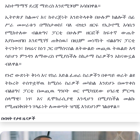
አስተማማኝ
ደረጃ
ማድረስ
እንደሚገባም
አሳስበዋል።
ኢትዮጵያ
ከልመና
እና
ከተረጅነት
እንድትላቀቅ
በሁሉም
ክልሎች
ሰፊ
ሥራ
መሠራቱን
በማስታወስ፤
ባለ ብዝኃ
ዘርፍ
የኢኮኖሚ
እሳቤን
የሚከተለው
ብልጽግና
ፓርቲ
በሁሉም
ዘርፎች
ከፍተኛ
ውጤት
እያስመዘገበ
እንደሚገኝ ጠቅሰዉ፤ በዚህም መነሻነት
ብልፅግና
ፓርቲ
ትናንትን፣
ከዛሬና
ከ
ነገ
ጋር
በማሰናሰል
ለትውልድ
መጪዉ ትዉልድ እዳ
ሳይሆን
ምንዳን
ለ
ማውረስ
የሚያስችሉ
ስኬታማ
ስራዎችን
አከናውኗል
ብለዋል።
የኑሮ
ውድነት
ቅነሳ
እና
የስራ
እድል
ፈጠራ
ስራዎችን
በቀጣይ
ወራት
ልዩ
ትኩረት
ተሰጥቷቸዉ ከሚሰሩ ስራዎች መካከል እንደሆኑ በመጥቀስ
ብልፅግና ፓርቲ በመጪዉ ግንቦት
ወር
የሚካሄደው
ሀገራዊ
ምርጫ
ሰላማዊ፣
ነፃ፣
እና
ዴሞክራሲያዊ
እንዲሆን
በሚያስችል መልኩ
የሚጠበቅበትን ሃላፊነት ለመወጣት ዝግጁ እንደሆነም
ገልፀዋል።
በብዛት የታዩ ዜናዎች