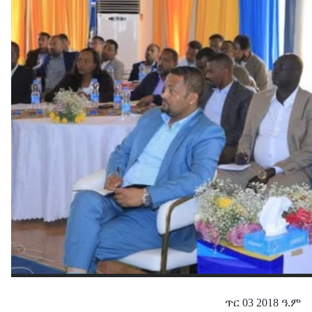
ጥር 03 2018 ዓ.ም