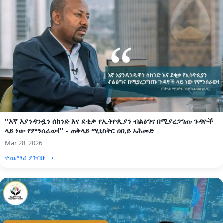
''እኛ እያንዳንዷን ሰከንድ እና ደቂቃ የኢትዮጲያን ብልፅግና በሚያረጋግጡ ጉዳዮች
ላይ ነው የምንሰራው!'' - ጠቅላይ ሚኒስትር ዐቢይ አሕመድ
Mar 28, 2026
ተጨማሪ ያንብቡ →