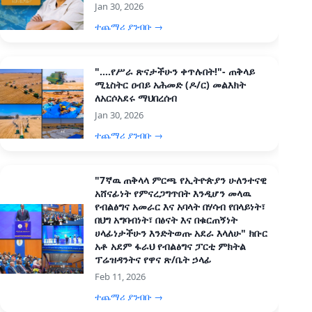
Jan 30, 2026
ተጨማሪ ያንብቡ →
"....የሥራ ጽናታችሁን ቀጥሉበት!"- ጠቅላይ
ሚኒስትር ዐብይ አሕመድ (ዶ/ር) መልእክት
ለአርሶአደሩ ማህበረሰብ
Jan 30, 2026
ተጨማሪ ያንብቡ →
"7ኛዉ ጠቅላላ ምርጫ የኢትዮጵያን ሁለንተናዊ
አሸናፊነት የምናረጋግጥበት እንዲሆን መላዉ
የብልፅግና አመራር እና አባላት በሃሳብ የበላይነት፣
በህግ አግባብነት፣ በፅናት እና በቁርጠኝነት
ሀላፊነታችሁን እንድትወጡ አደራ እላለሁ" ክቡር
አቶ አደም ፋራህ የብልፅግና ፓርቲ ምክትል
ፕሬዝዳንትና የዋና ጽ/ቤት ኃላፊ
Feb 11, 2026
ተጨማሪ ያንብቡ →