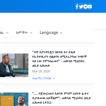
ባኤ
ክምችት
Language
በብዛት የታዩ ዜናዎች
''እኛ እያንዳንዷን ሰከንድ እና ደቂቃ
የኢትዮጲያን ብልፅግና በሚያረጋግጡ ጉዳዮች
ላይ ነው የምንሰራው!'' - ጠቅላይ ሚኒስትር
ዐቢይ አሕመድ
Mar 28, 2026
ተጨማሪ ያንብቡ →
".... የጀመርነዉን እድገት ምንም አይነት ፈተና
ሊያቆመዉ አይችልም"- ጠቅላይ ሚኒስትር ዐቢይ
አሕመድ (ዶ/ር)