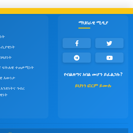
ማህበራዊ ሚዲያ
ነት
ራሲያዊነት
የበላይነት
ና ፍትሐዊ ተጠቃሚነት
የብልጽግና አባል መሆን ይፈልጋሉ?
ዊ እውነታ
ይህንን ፎርም ይሙሉ
 አንድነትና ኅብረ
ዊነት