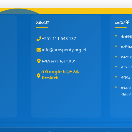
አድራሻ
መርሆች
ሕዝባዊ
+251 111 543 137
ዴሞክ
info@prosperity.org.et
የሕግ 
አዲስ አበባ, ኢትዮጵያ
ልማት
በ Google ካርታ ላይ
ይመልከቱ
ተግባራ
ሀገራዊ
ብሔራ