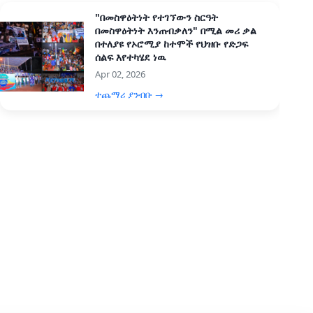
"በመስዋዕትነት የተገኘውን ስርዓት
በመስዋዕትነት እንጠብቃለን" በሚል መሪ ቃል
በተለያዩ የኦሮሚያ ከተሞች የህዝቡ የድጋፍ
ሰልፍ እየተካሄደ ነዉ
Apr 02, 2026
ተጨማሪ ያንብቡ →