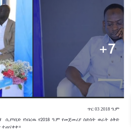
ጥር 03 2018 ዓ.ም
ማ
ሲያካሂድ የነበረዉ የ
ዓ
ም
የመጀመሪያ ስድስት
ወራት
ዕቅድ
2018
.
ጥ
ተጠናቀቀ።