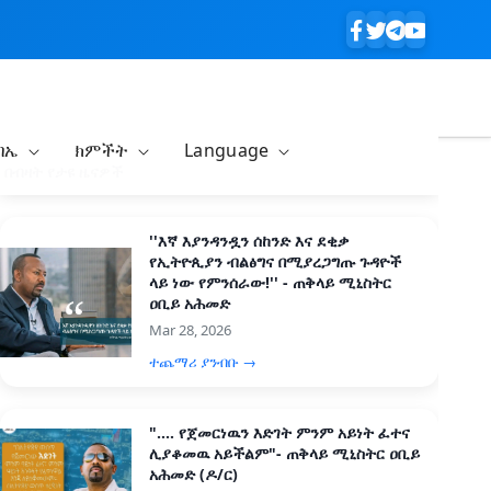
ባኤ
ክምችት
Language
በብዛት የታዩ ዜናዎች
''እኛ እያንዳንዷን ሰከንድ እና ደቂቃ
የኢትዮጲያን ብልፅግና በሚያረጋግጡ ጉዳዮች
ላይ ነው የምንሰራው!'' - ጠቅላይ ሚኒስትር
ዐቢይ አሕመድ
Mar 28, 2026
ተጨማሪ ያንብቡ →
".... የጀመርነዉን እድገት ምንም አይነት ፈተና
ሊያቆመዉ አይችልም"- ጠቅላይ ሚኒስትር ዐቢይ
አሕመድ (ዶ/ር)