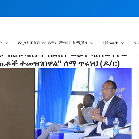
ች
የኢንስፔክሽንና የሥነ-ምግባር ኮሚሽን
ህትመት
ጉ
ባታ ዘርፍ ባለፉት ስድስት ወራት ባከናወናቸው
ጤቶች ተመዝገበዋል" ሰማ ጥሩነህ (ዶ/ር)