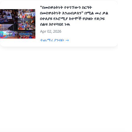
"በመስዋዕትነት የተገኘውን ስርዓት
በመስዋዕትነት እንጠብቃለን" በሚል መሪ ቃል
በተለያዩ የኦሮሚያ ከተሞች የህዝቡ የድጋፍ
ሰልፍ እየተካሄደ ነዉ
Apr 02, 2026
ተጨማሪ ያንብቡ →