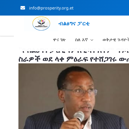
info@prosperity.org.et
ብልፅግና ፓርቲ
ዋና ገጽ
ስለ እኛ
ወቅታዊ ጉዳዮ
Skip to Main Content
"የብልፅግና ፓርቲ የፖለቲካና አቅም ግን
ስራዎች ወደ ላቀ ምዕራፍ የተሸጋገሩ ው