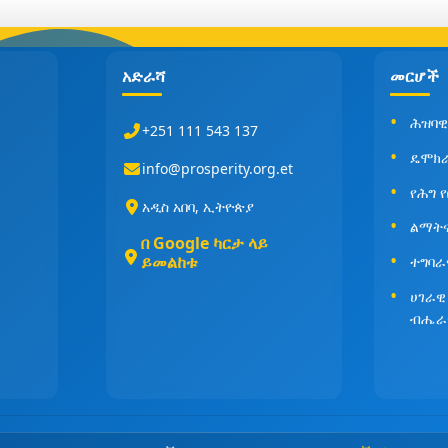
አድራሻ
መርሆች
ሕዝባዊ
+251 111 543 137
ዴሞክ
info@prosperity.org.et
የሕግ 
አዲስ አበባ, ኢትዮጵያ
ልማት
በ Google ካርታ ላይ
ይመልከቱ
ተግባራ
ሀገራዊ
ብሔራ