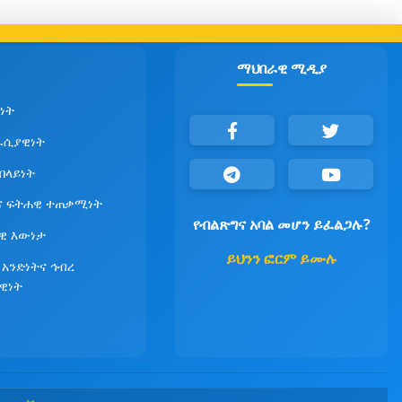
ማህበራዊ ሚዲያ
ነት
ራሲያዊነት
የበላይነት
ና ፍትሐዊ ተጠቃሚነት
የብልጽግና አባል መሆን ይፈልጋሉ?
ዊ እውነታ
ይህንን ፎርም ይሙሉ
 አንድነትና ኅብረ
ዊነት