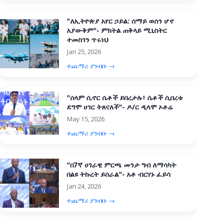
"ለኢትዮጵያ አየር ኃይል: ሰማይ ወሰን ሆኖ
አያውቅም"- ምክትል ጠቅላይ ሚኒስትር
ተመስገን ጥሩነህ
Jan 25, 2026
ተጨማሪ ያንብቡ →
"ሰላም ሲኖር ሴቶች ይበረታሉ፣ ሴቶች ሲበረቱ
ደግሞ ሀገር ትጸናለች"- ዶ/ር ዲላሞ ኦቶሬ
May 15, 2026
ተጨማሪ ያንብቡ →
"በ7ኛ ሀገራዊ ምርጫ መንታ ግብ ለማሳካት
በልዩ ትኩረት ይሰራል"- አቶ ብርሃኑ ፈይሳ
Jan 24, 2026
ተጨማሪ ያንብቡ →