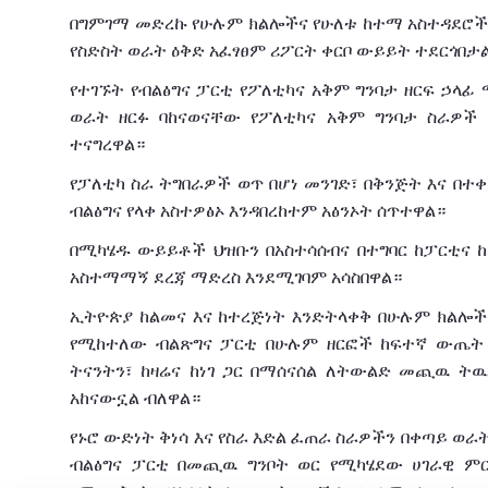
በግምገማ
መድረኩ
የሁሉም
ክልሎችና
የሁለቱ
ከተማ
አስተዳደሮ
የስድስት
ወራት
ዕቅድ
አፈፃፀም
ሪፖርት
ቀርቦ
ውይይት
ተደርጎበታ
የተገኙት
የብልፅግና
ፓርቲ
የፖለቲካና
አቅም
ግንባታ
ዘርፍ
ኃላፊ
ወራት
ዘርፉ
ባከናወናቸው
የፖለቲካና
አቅም
ግንባታ
ስራዎች
ተናግረዋል።
የፓለቲካ
ስራ ትግበራዎች
ወጥ
በሆነ
መንገድ፣
በቅንጅት
እና
በተ
ብልፅግና
የላቀ
አስተዎፅኦ
እንዳበረከተም አፅንኦት ሰጥተዋል።
በሚካሄዱ
ውይይቶች
ህዝቡን
በአስተሳሰብና
በተግባር
ከፓርቲና
አስተማማኝ
ደረጃ
ማድረስ
እንደሚገባም
አሳስበዋል።
ኢትዮጵያ
ከልመና
እና
ከተረጅነት
እንድትላቀቅ
በሁሉም
ክልሎች
የሚከተለው
ብልጽግና
ፓርቲ
በሁሉም
ዘርፎች
ከፍተኛ
ውጤት
ትናንትን፣
ከዛሬና
ከ
ነገ
ጋር
በማሰናሰል
ለትውልድ
መጪዉ ትዉል
አከናውኗል
ብለዋል።
የኑሮ
ውድነት
ቅነሳ
እና
የስራ
እድል
ፈጠራ
ስራዎችን
በቀጣይ
ወራ
ብልፅግና ፓርቲ በመጪዉ ግንቦት
ወር
የሚካሄደው
ሀገራዊ
ም