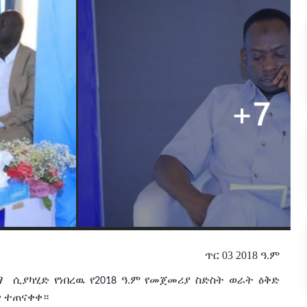
ጥር 03 2018 ዓ.ም
ማ
ሲያካሂድ የነበረዉ የ
ዓ
ም
የመጀመሪያ ስድስት
ወራት
ዕቅድ
2018
.
ጥ
ተጠናቀቀ።