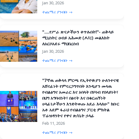
Jan 30, 2026
ተጨማሪ ያንብቡ →
"....የሥራ ጽናታችሁን ቀጥሉበት!"- ጠቅላይ
ሚኒስትር ዐብይ አሕመድ (ዶ/ር) መልእክት
ለአርሶአደሩ ማህበረሰብ
Jan 30, 2026
ተጨማሪ ያንብቡ →
"7ኛዉ ጠቅላላ ምርጫ የኢትዮጵያን ሁለንተናዊ
አሸናፊነት የምናረጋግጥበት እንዲሆን መላዉ
የብልፅግና አመራር እና አባላት በሃሳብ የበላይነት፣
በህግ አግባብነት፣ በፅናት እና በቁርጠኝነት
ሀላፊነታችሁን እንድትወጡ አደራ እላለሁ" ክቡር
አቶ አደም ፋራህ የብልፅግና ፓርቲ ምክትል
ፕሬዝዳንትና የዋና ጽ/ቤት ኃላፊ
Feb 11, 2026
ተጨማሪ ያንብቡ →