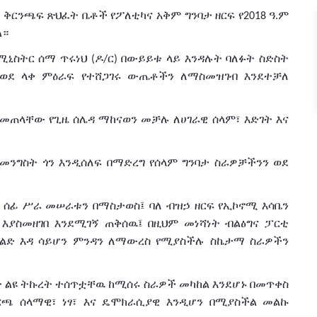
ች
ቅርንጫፍ
ጽህፈት
ቤቶች
የፖለቲካና
አቅም
ግንባታ
ዘርፍ
የ
ዓ
ም
2018
.
ል።
ሚኒስትር
ሰማ
ጥሩነህ
ዶ
ር
በውይይቱ
ላይ እንዳሉት
ባለፉት
ስድስት
(
/
)
ወደ
ላቀ
ምዕራፍ
የተሸጋገሩ
ውጤቶችን ለማስመዝገብ እንደተቻለ
ቀመጠላቸው
የጊዜ
ሰሌዳ
ማከናወን
መቻሉ
ለሀገራዊ
ሰላም፣
እድገት
እና
ከመንግስት
ጎን
እንዲሰለፍ
በማድረግ
የሰላም
ግንባታ
ስራዎቻችንን
ወደ
ሰፊ
ሥራ
መሠራቱን
በማስታወስ፤
ባለ ብዝኃ
ዘርፍ
የኢኮኖሚ
እሳቤን
እያስመዘገበ
እንደሚገኝ ጠቅሰዉ፤ በዚህም መነሻነት
ብልፅግና
ፓርቲ
ድ እዳ ሳይሆን
ምንዳን
ለ
ማውረስ
የሚያስችሉ
ስኬታማ
ስራዎችን
ት
ልዩ
ትኩረት
ተሰጥቷቸዉ ከሚሰሩ ስራዎች መካከል እንደሆኑ በመጥቀስ
ርጫ
ሰላማዊ፣
ነፃ፣
እና
ዴሞክራሲያዊ
እንዲሆን
በሚያስችል መልኩ