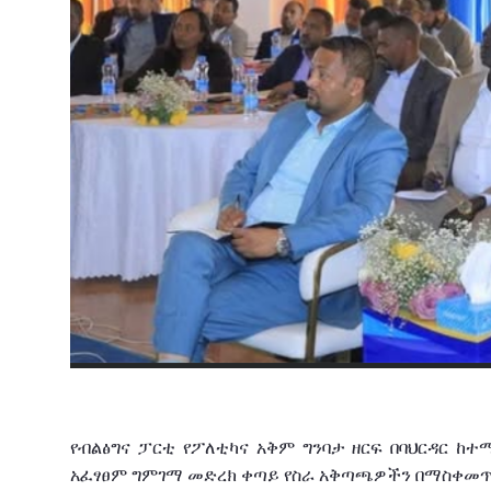
የብልፅግና
ፓርቲ
የፖለቲካና
አቅም
ግንባታ
ዘርፍ
በባህርዳር
ከተ
አፈፃፀም
ግምገማ መድረክ
ቀጣይ
የስራ
አቅጣጫዎችን በማስቀመ