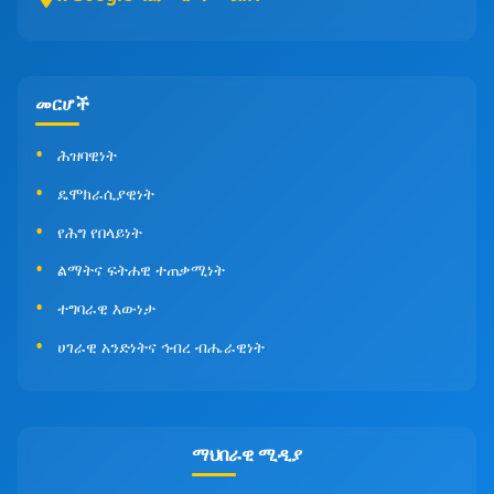
መርሆች
ሕዝባዊነት
ዴሞክራሲያዊነት
የሕግ የበላይነት
ልማትና ፍትሐዊ ተጠቃሚነት
ተግባራዊ እውነታ
ሀገራዊ አንድነትና ኅብረ ብሔራዊነት
ማህበራዊ ሚዲያ