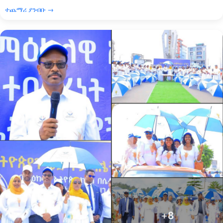
ተጨማሪ ያንብቡ →