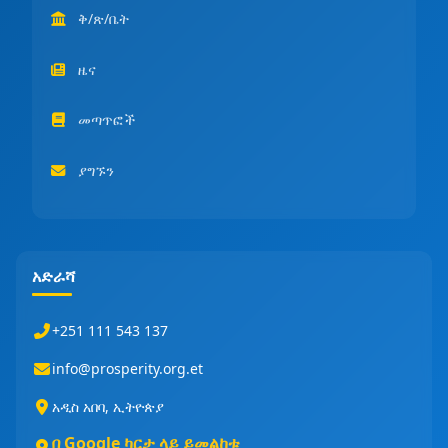
ቅ/ጽ/ቤት
ዜና
መጣጥፎች
ያግኙን
አድራሻ
+251 111 543 137
info@prosperity.org.et
አዲስ አበባ, ኢትዮጵያ
በ Google ካርታ ላይ ይመልከቱ