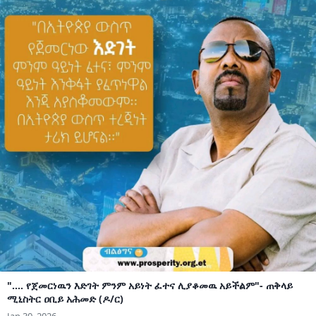
".... የጀመርነዉን እድገት ምንም አይነት ፈተና ሊያቆመዉ አይችልም"- ጠቅላይ
ሚኒስትር ዐቢይ አሕመድ (ዶ/ር)