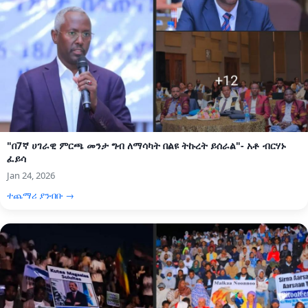
"በ7ኛ ሀገራዊ ምርጫ መንታ ግብ ለማሳካት በልዩ ትኩረት ይሰራል"- አቶ ብርሃኑ
ፈይሳ
Jan 24, 2026
ተጨማሪ ያንብቡ →