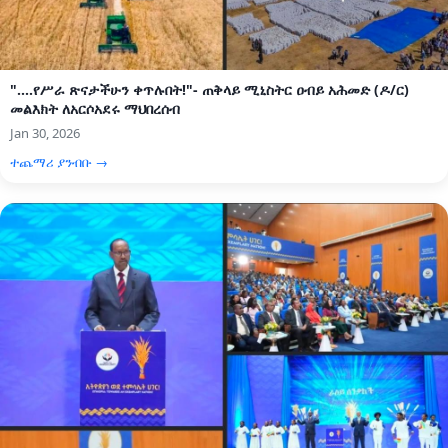
"....የሥራ ጽናታችሁን ቀጥሉበት!"- ጠቅላይ ሚኒስትር ዐብይ አሕመድ (ዶ/ር)
መልእክት ለአርሶአደሩ ማህበረሰብ
Jan 30, 2026
ተጨማሪ ያንብቡ →