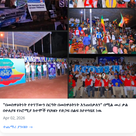
"በመስዋዕትነት የተገኘውን ስርዓት በመስዋዕትነት እንጠብቃለን" በሚል መሪ ቃል
በተለያዩ የኦሮሚያ ከተሞች የህዝቡ የድጋፍ ሰልፍ እየተካሄደ ነዉ
Apr 02, 2026
ተጨማሪ ያንብቡ →