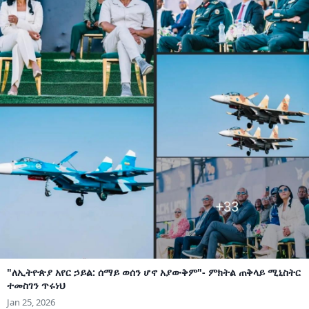
"ለኢትዮጵያ አየር ኃይል: ሰማይ ወሰን ሆኖ አያውቅም"- ምክትል ጠቅላይ ሚኒስትር
ተመስገን ጥሩነህ
Jan 25, 2026