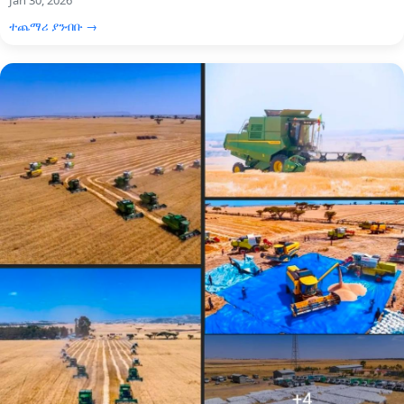
Jan 30, 2026
ተጨማሪ ያንብቡ →