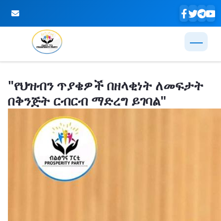
Skip to Main Content
"የህዝብን ጥያቄዎች በዘላቂነት ለመፍታት
በቅንጅት ርብርብ ማድረግ ይገባል"