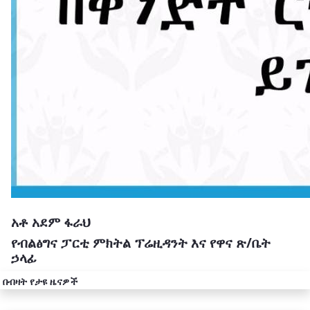
አቶ አደም ፋራህ
የብልፅግና ፓርቲ ምክትል ፕሬዚዳንት እና የዋና ጽ/ቤት
ኃላፊ
በብዛት የታዩ ዜናዎች