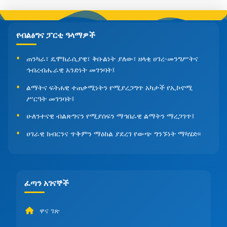
የብልፅግና ፓርቲ ዓላማዎች
ጠንካራ፣ ዴሞክራሲያዊ፣ ቅቡልነት ያለው፣ ዘላቂ ሀገረ-መንግሥትና
ኅብረብሔራዊ አንድነት መገንባት፤
ልማትና ፍትሐዊ ተጠቃሚነትን የሚያረጋግጥ አካታች የኢኮኖሚ
ሥርዓት መገንባት፤
ሁለንተናዊ ብልጽግናን የሚያሰፍን ማኅበራዊ ልማትን ማረጋገጥ፤
ሀገራዊ ክብርንና ጥቅምን ማዕከል ያደረገ የውጭ ግንኙነት ማካሄድ፡፡
ፈጣን አገናኞች
ዋና ገጽ