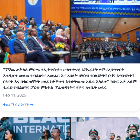
"7ኛዉ ጠቅላላ ምርጫ የኢትዮጵያን ሁለንተናዊ አሸናፊነት የምናረጋግጥበት
እንዲሆን መላዉ የብልፅግና አመራር እና አባላት በሃሳብ የበላይነት፣ በህግ አግባብነት፣
በፅናት እና በቁርጠኝነት ሀላፊነታችሁን እንድትወጡ አደራ እላለሁ" ክቡር አቶ አደም
ፋራህ የብልፅግና ፓርቲ ምክትል ፕሬዝዳንትና የዋና ጽ/ቤት ኃላፊ
Feb 11, 2026
ተጨማሪ ያንብቡ →