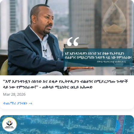
''እኛ እያንዳንዷን ሰከንድ እና ደቂቃ የኢትዮጲያን ብልፅግና በሚያረጋግጡ ጉዳዮች
ላይ ነው የምንሰራው!'' - ጠቅላይ ሚኒስትር ዐቢይ አሕመድ
Mar 28, 2026
ተጨማሪ ያንብቡ →