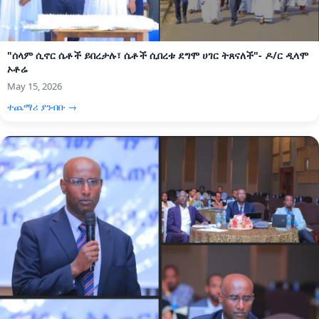
"ሰላም ሲኖር ሴቶች ይበረታሉ፣ ሴቶች ሲበረቱ ደግሞ ሀገር ትጸናለች"- ዶ/ር ዲላሞ
ኦቶሬ
May 15, 2026
ተጨማሪ ያንብቡ →