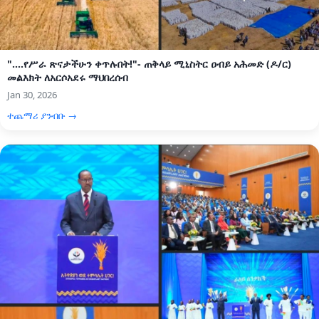
"....የሥራ ጽናታችሁን ቀጥሉበት!"- ጠቅላይ ሚኒስትር ዐብይ አሕመድ (ዶ/ር)
መልእክት ለአርሶአደሩ ማህበረሰብ
Jan 30, 2026
ተጨማሪ ያንብቡ →