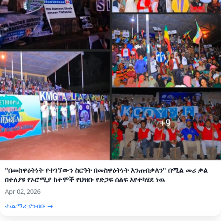
"በመስዋዕትነት የተገኘውን ስርዓት በመስዋዕትነት እንጠብቃለን" በሚል መሪ ቃል
በተለያዩ የኦሮሚያ ከተሞች የህዝቡ የድጋፍ ሰልፍ እየተካሄደ ነዉ
Apr 02, 2026
ተጨማሪ ያንብቡ →