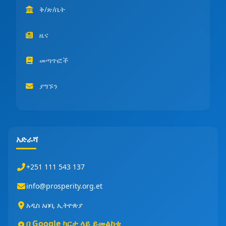
ቅ/ጽ/ቤት
ዜና
መጣጥፎች
ያግኙን
አድራሻ
+251 111 543 137
info@prosperity.org.et
አዲስ አበባ, ኢትዮጵያ
በ Google ካርታ ላይ ይመልከቱ