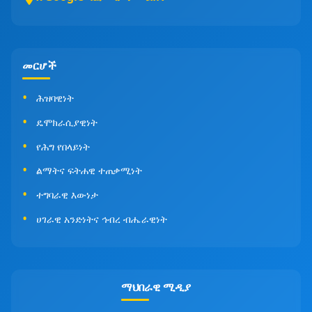
መርሆች
ሕዝባዊነት
ዴሞክራሲያዊነት
የሕግ የበላይነት
ልማትና ፍትሐዊ ተጠቃሚነት
ተግባራዊ እውነታ
ሀገራዊ አንድነትና ኅብረ ብሔራዊነት
ማህበራዊ ሚዲያ