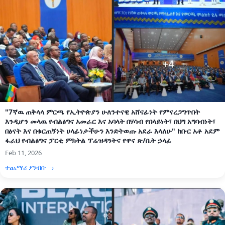
"7ኛዉ ጠቅላላ ምርጫ የኢትዮጵያን ሁለንተናዊ አሸናፊነት የምናረጋግጥበት
እንዲሆን መላዉ የብልፅግና አመራር እና አባላት በሃሳብ የበላይነት፣ በህግ አግባብነት፣
በፅናት እና በቁርጠኝነት ሀላፊነታችሁን እንድትወጡ አደራ እላለሁ" ክቡር አቶ አደም
ፋራህ የብልፅግና ፓርቲ ምክትል ፕሬዝዳንትና የዋና ጽ/ቤት ኃላፊ
Feb 11, 2026
ተጨማሪ ያንብቡ →