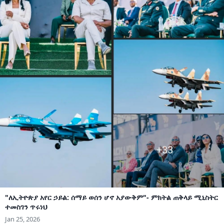
"ለኢትዮጵያ አየር ኃይል: ሰማይ ወሰን ሆኖ አያውቅም"- ምክትል ጠቅላይ ሚኒስትር
ተመስገን ጥሩነህ
Jan 25, 2026