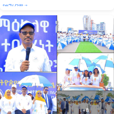
ተጨማሪ ያንብቡ →