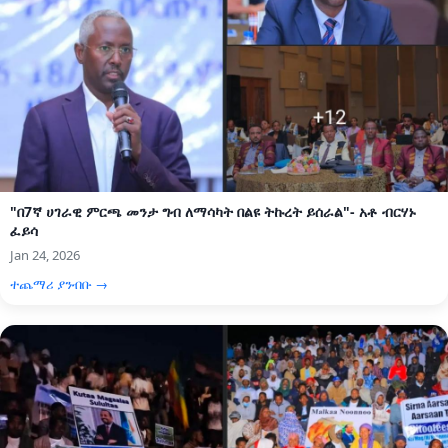
"በ7ኛ ሀገራዊ ምርጫ መንታ ግብ ለማሳካት በልዩ ትኩረት ይሰራል"- አቶ ብርሃኑ
ፈይሳ
Jan 24, 2026
ተጨማሪ ያንብቡ →