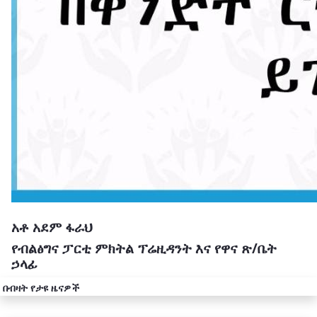
አቶ አደም ፋራህ
የብልፅግና ፓርቲ ምክትል ፕሬዚዳንት እና የዋና ጽ/ቤት
ኃላፊ
በብዛት የታዩ ዜናዎች