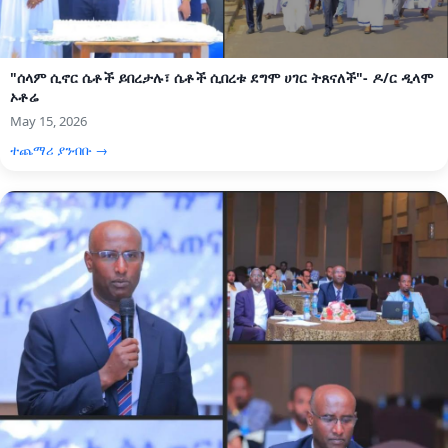
"ሰላም ሲኖር ሴቶች ይበረታሉ፣ ሴቶች ሲበረቱ ደግሞ ሀገር ትጸናለች"- ዶ/ር ዲላሞ
ኦቶሬ
May 15, 2026
ተጨማሪ ያንብቡ →