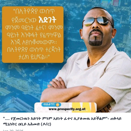
".... የጀመርነዉን እድገት ምንም አይነት ፈተና ሊያቆመዉ አይችልም"- ጠቅላይ
ሚኒስትር ዐቢይ አሕመድ (ዶ/ር)