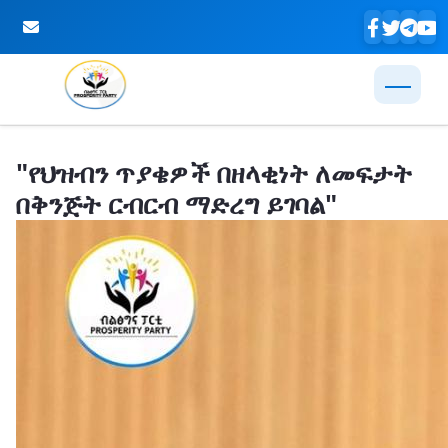
Skip to Main Content
"የህዝብን ጥያቄዎች በዘላቂነት ለመፍታት
በቅንጅት ርብርብ ማድረግ ይገባል"