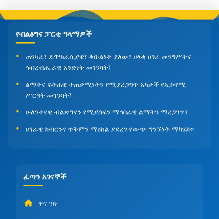
የብልፅግና ፓርቲ ዓላማዎች
ጠንካራ፣ ዴሞክራሲያዊ፣ ቅቡልነት ያለው፣ ዘላቂ ሀገረ-መንግሥትና
ኅብረብሔራዊ አንድነት መገንባት፤
ልማትና ፍትሐዊ ተጠቃሚነትን የሚያረጋግጥ አካታች የኢኮኖሚ
ሥርዓት መገንባት፤
ሁለንተናዊ ብልጽግናን የሚያሰፍን ማኅበራዊ ልማትን ማረጋገጥ፤
ሀገራዊ ክብርንና ጥቅምን ማዕከል ያደረገ የውጭ ግንኙነት ማካሄድ፡፡
ፈጣን አገናኞች
ዋና ገጽ