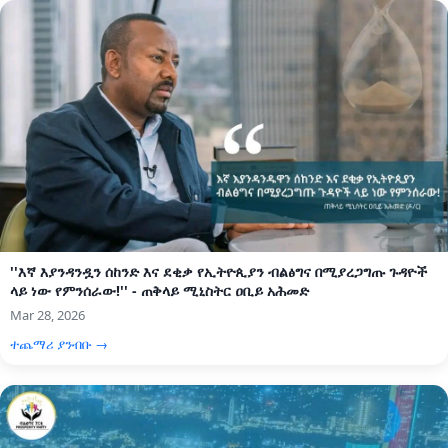
''እኛ እያንዳንዷን ሰከንድ እና ደቂቃ የኢትዮጲያን ብልፅግና በሚያረጋግጡ ጉዳዮች
ላይ ነው የምንሰራው!'' - ጠቅላይ ሚኒስትር ዐቢይ አሕመድ
Mar 28, 2026
ተጨማሪ ያንብቡ →