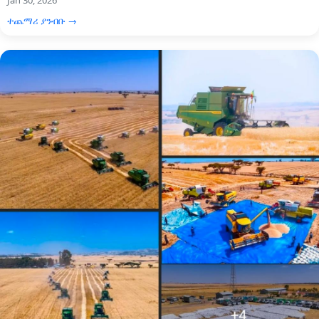
Jan 30, 2026
ተጨማሪ ያንብቡ →