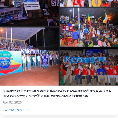
"በመስዋዕትነት የተገኘውን ስርዓት በመስዋዕትነት እንጠብቃለን" በሚል መሪ ቃል
በተለያዩ የኦሮሚያ ከተሞች የህዝቡ የድጋፍ ሰልፍ እየተካሄደ ነዉ
Apr 02, 2026
ተጨማሪ ያንብቡ →