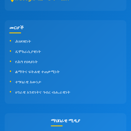
መርሆች
ሕዝባዊነት
ዴሞክራሲያዊነት
የሕግ የበላይነት
ልማትና ፍትሐዊ ተጠቃሚነት
ተግባራዊ እውነታ
ሀገራዊ አንድነትና ኅብረ ብሔራዊነት
ማህበራዊ ሚዲያ