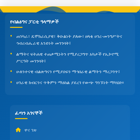
የብልፅግና ፓርቲ ዓላማዎች
ጠንካራ፣ ዴሞክራሲያዊ፣ ቅቡልነት ያለው፣ ዘላቂ ሀገረ-መንግሥትና
ኅብረብሔራዊ አንድነት መገንባት፤
ልማትና ፍትሐዊ ተጠቃሚነትን የሚያረጋግጥ አካታች የኢኮኖሚ
ሥርዓት መገንባት፤
ሁለንተናዊ ብልጽግናን የሚያሰፍን ማኅበራዊ ልማትን ማረጋገጥ፤
ሀገራዊ ክብርንና ጥቅምን ማዕከል ያደረገ የውጭ ግንኙነት ማካሄድ፡፡
ፈጣን አገናኞች
ዋና ገጽ