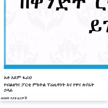
አቶ አደም ፋራህ
የብልፅግና ፓርቲ ምክትል ፕሬዚዳንት እና የዋና ጽ/ቤት
ኃላፊ
በብዛት የታዩ ዜናዎች