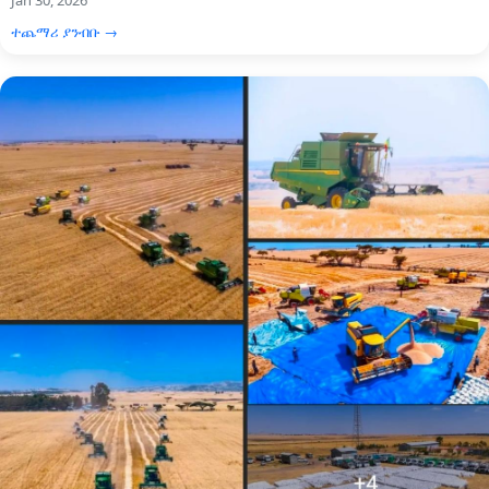
Jan 30, 2026
ተጨማሪ ያንብቡ →