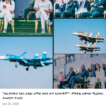
"ለኢትዮጵያ አየር ኃይል: ሰማይ ወሰን ሆኖ አያውቅም"- ምክትል ጠቅላይ ሚኒስትር
ተመስገን ጥሩነህ
Jan 25, 2026