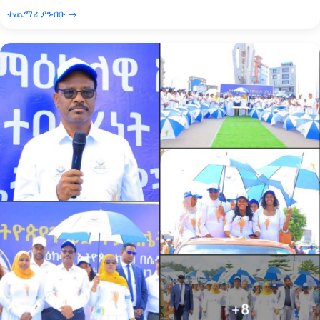
ተጨማሪ ያንብቡ →