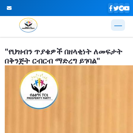
Skip to Main Content
"የህዝብን ጥያቄዎች በዘላቂነት ለመፍታት
በቅንጅት ርብርብ ማድረግ ይገባል"