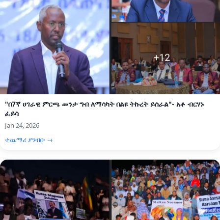
"በ7ኛ ሀገራዊ ምርጫ መንታ ግብ ለማሳካት በልዩ ትኩረት ይሰራል"- አቶ ብርሃኑ
ፈይሳ
Jan 24, 2026
ተጨማሪ ያንብቡ →