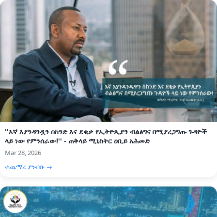
''እኛ እያንዳንዷን ሰከንድ እና ደቂቃ የኢትዮጲያን ብልፅግና በሚያረጋግጡ ጉዳዮች
ላይ ነው የምንሰራው!'' - ጠቅላይ ሚኒስትር ዐቢይ አሕመድ
Mar 28, 2026
ተጨማሪ ያንብቡ →