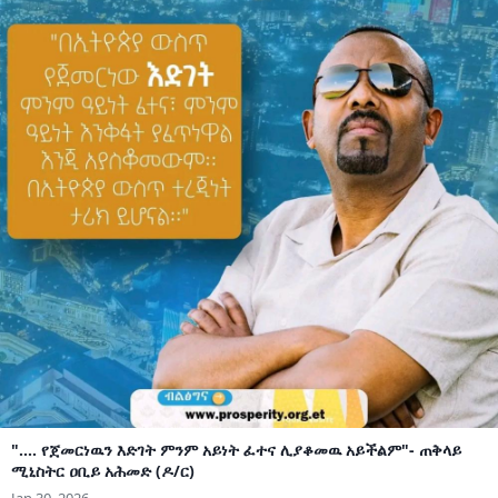
".... የጀመርነዉን እድገት ምንም አይነት ፈተና ሊያቆመዉ አይችልም"- ጠቅላይ
ሚኒስትር ዐቢይ አሕመድ (ዶ/ር)