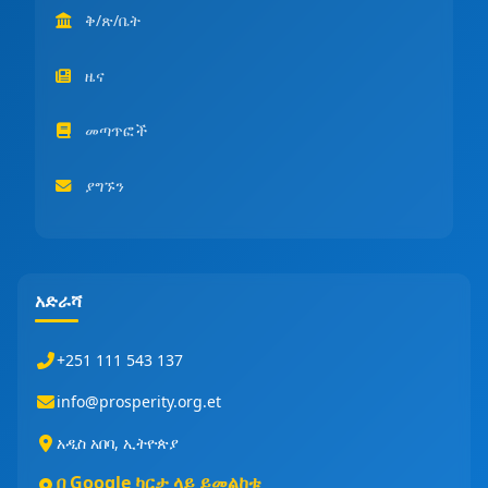
ቅ/ጽ/ቤት
ዜና
መጣጥፎች
ያግኙን
አድራሻ
+251 111 543 137
info@prosperity.org.et
አዲስ አበባ, ኢትዮጵያ
በ Google ካርታ ላይ ይመልከቱ