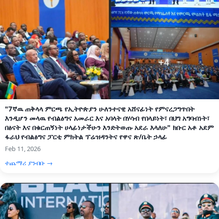
"7ኛዉ ጠቅላላ ምርጫ የኢትዮጵያን ሁለንተናዊ አሸናፊነት የምናረጋግጥበት
እንዲሆን መላዉ የብልፅግና አመራር እና አባላት በሃሳብ የበላይነት፣ በህግ አግባብነት፣
በፅናት እና በቁርጠኝነት ሀላፊነታችሁን እንድትወጡ አደራ እላለሁ" ክቡር አቶ አደም
ፋራህ የብልፅግና ፓርቲ ምክትል ፕሬዝዳንትና የዋና ጽ/ቤት ኃላፊ
Feb 11, 2026
ተጨማሪ ያንብቡ →