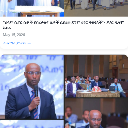
"ሰላም ሲኖር ሴቶች ይበረታሉ፣ ሴቶች ሲበረቱ ደግሞ ሀገር ትጸናለች"- ዶ/ር ዲላሞ
ኦቶሬ
May 15, 2026
ተጨማሪ ያንብቡ →