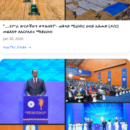
"....የሥራ ጽናታችሁን ቀጥሉበት!"- ጠቅላይ ሚኒስትር ዐብይ አሕመድ (ዶ/ር)
መልእክት ለአርሶአደሩ ማህበረሰብ
Jan 30, 2026
ተጨማሪ ያንብቡ →