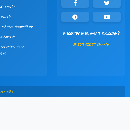
ራሲያዊነት
የበላይነት
ና ፍትሐዊ ተጠቃሚነት
የብልጽግና አባል መሆን ይፈልጋሉ?
ዊ እውነታ
ይህንን ፎርም ይሙሉ
 አንድነትና ኅብረ
ዊነት
መዳረሻችን