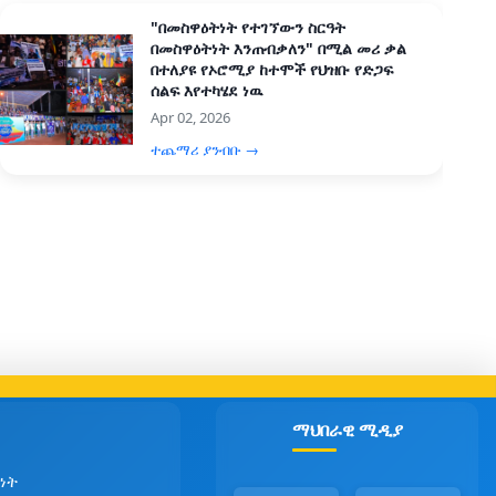
"በመስዋዕትነት የተገኘውን ስርዓት
በመስዋዕትነት እንጠብቃለን" በሚል መሪ ቃል
በተለያዩ የኦሮሚያ ከተሞች የህዝቡ የድጋፍ
ሰልፍ እየተካሄደ ነዉ
Apr 02, 2026
ተጨማሪ ያንብቡ →
ማህበራዊ ሚዲያ
ነት