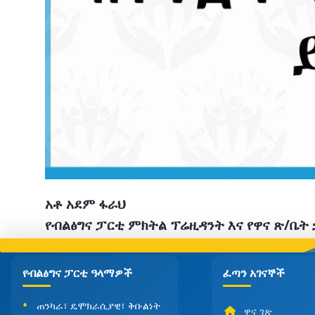
አቶ አደም ፋራህ
የብልፅግና ፓርቲ ምክትል ፕሬዚዳንት እና የዋና ጽ/ቤት
የብልፅግና ፓርቲ ዓላማዎች
ፈጣን አገናኞች
ጠንካራ፣ ዴሞክራሲያዊ፣ ቅቡልነት
ዋና ገጽ