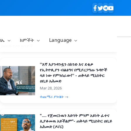
ባኤ
ክምችት
Language
በብዛት የታዩ ዜናዎች
''እኛ እያንዳንዷን ሰከንድ እና ደቂቃ
የኢትዮጲያን ብልፅግና በሚያረጋግጡ ጉዳዮች
ላይ ነው የምንሰራው!'' - ጠቅላይ ሚኒስትር
ዐቢይ አሕመድ
Mar 28, 2026
ተጨማሪ ያንብቡ →
".... የጀመርነዉን እድገት ምንም አይነት ፈተና
ሊያቆመዉ አይችልም"- ጠቅላይ ሚኒስትር ዐቢይ
አሕመድ (ዶ/ር)