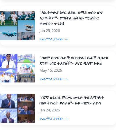
"ለኢትዮጵያ አየር ኃይል: ሰማይ ወሰን ሆኖ
አያውቅም"- ምክትል ጠቅላይ ሚኒስትር
ተመስገን ጥሩነህ
Jan 25, 2026
ተጨማሪ ያንብቡ →
"ሰላም ሲኖር ሴቶች ይበረታሉ፣ ሴቶች ሲበረቱ
ደግሞ ሀገር ትጸናለች"- ዶ/ር ዲላሞ ኦቶሬ
May 15, 2026
ተጨማሪ ያንብቡ →
"በ7ኛ ሀገራዊ ምርጫ መንታ ግብ ለማሳካት
በልዩ ትኩረት ይሰራል"- አቶ ብርሃኑ ፈይሳ
Jan 24, 2026
ተጨማሪ ያንብቡ →