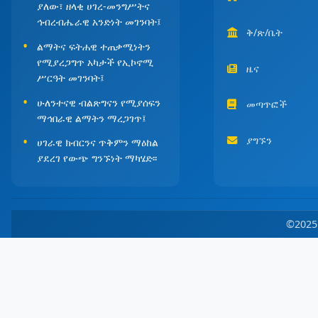
ያለው፣ ዘላቂ ሀገረ-መንግሥትና
ኅብረብሔራዊ አንድነት መገንባት፤
ቅ/ጽ/ቤት
ልማትና ፍትሐዊ ተጠቃሚነትን
የሚያረጋግጥ አካታች የኢኮኖሚ
ዜና
ሥርዓት መገንባት፤
ሁለንተናዊ ብልጽግናን የሚያሰፍን
መጣጥፎች
ማኅበራዊ ልማትን ማረጋገጥ፤
ያግኙን
ሀገራዊ ክብርንና ጥቅምን ማዕከል
ያደረገ የውጭ ግንኙነት ማካሄድ፡፡
©202