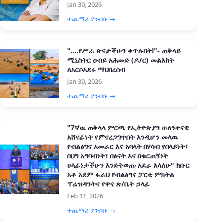
Jan 30, 2026
ተጨማሪ ያንብቡ →
"....የሥራ ጽናታችሁን ቀጥሉበት!"- ጠቅላይ
ሚኒስትር ዐብይ አሕመድ (ዶ/ር) መልእክት
ለአርሶአደሩ ማህበረሰብ
Jan 30, 2026
ተጨማሪ ያንብቡ →
"7ኛዉ ጠቅላላ ምርጫ የኢትዮጵያን ሁለንተናዊ
አሸናፊነት የምናረጋግጥበት እንዲሆን መላዉ
የብልፅግና አመራር እና አባላት በሃሳብ የበላይነት፣
በህግ አግባብነት፣ በፅናት እና በቁርጠኝነት
ሀላፊነታችሁን እንድትወጡ አደራ እላለሁ" ክቡር
አቶ አደም ፋራህ የብልፅግና ፓርቲ ምክትል
ፕሬዝዳንትና የዋና ጽ/ቤት ኃላፊ
Feb 11, 2026
ተጨማሪ ያንብቡ →