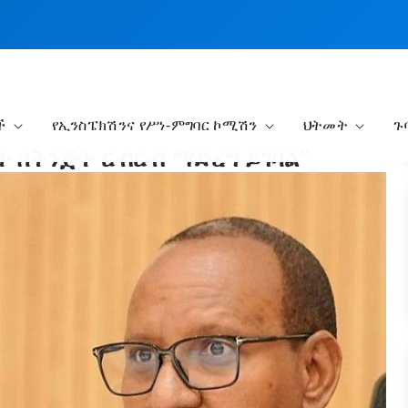
ች
የኢንስፔክሽንና የሥነ-ምግባር ኮሚሽን
ህትመት
ጉ
ት በቅንጅት ርብርብ ማድረግ ይገባል"