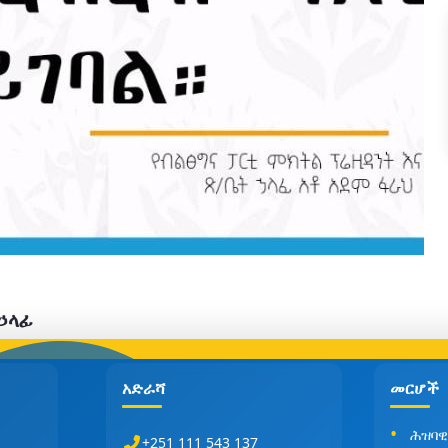
 ኃላፊ
አድራሻ
መርሆች
ሕዝባዊ
+251 111 543 137