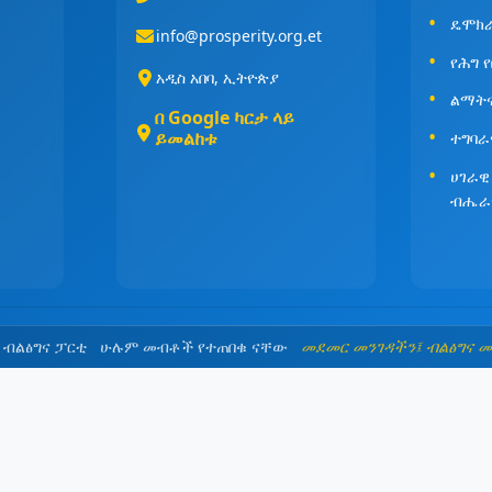
ዴሞክ
info@prosperity.org.et
የሕግ 
አዲስ አበባ, ኢትዮጵያ
ልማት
በ Google ካርታ ላይ
ይመልከቱ
ተግባራ
ሀገራዊ
ብሔራ
5 ብልፅግና ፓርቲ ሁሉም መብቶች የተጠበቁ ናቸው
መደመር መንገዳችን፤ ብልፅግና 