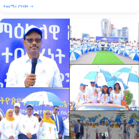
ተጨማሪ ያንብቡ →