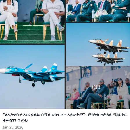
"ለኢትዮጵያ አየር ኃይል: ሰማይ ወሰን ሆኖ አያውቅም"- ምክትል ጠቅላይ ሚኒስትር
ተመስገን ጥሩነህ
Jan 25, 2026