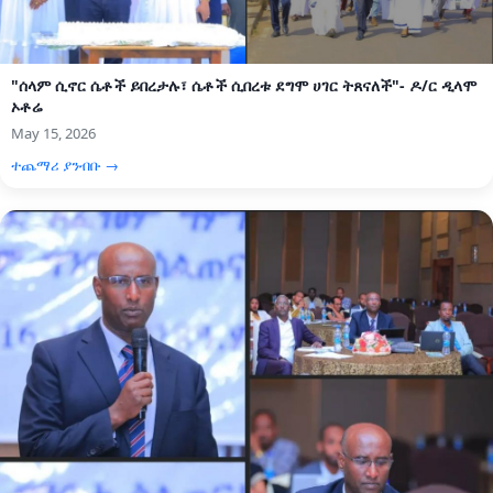
"ሰላም ሲኖር ሴቶች ይበረታሉ፣ ሴቶች ሲበረቱ ደግሞ ሀገር ትጸናለች"- ዶ/ር ዲላሞ
ኦቶሬ
May 15, 2026
ተጨማሪ ያንብቡ →