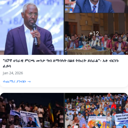
"በ7ኛ ሀገራዊ ምርጫ መንታ ግብ ለማሳካት በልዩ ትኩረት ይሰራል"- አቶ ብርሃኑ
ፈይሳ
Jan 24, 2026
ተጨማሪ ያንብቡ →