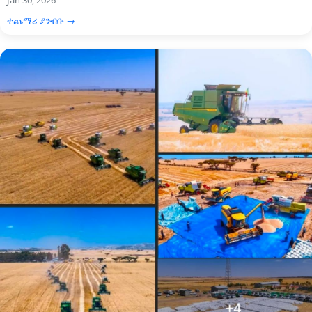
Jan 30, 2026
ተጨማሪ ያንብቡ →