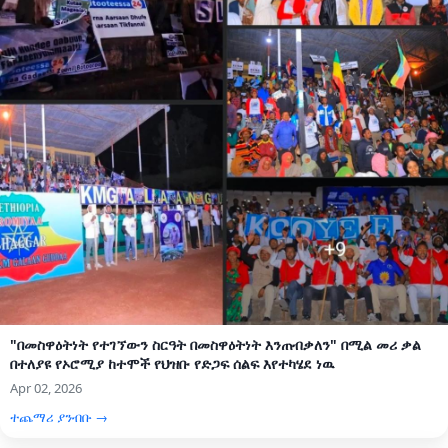
"በመስዋዕትነት የተገኘውን ስርዓት በመስዋዕትነት እንጠብቃለን" በሚል መሪ ቃል
በተለያዩ የኦሮሚያ ከተሞች የህዝቡ የድጋፍ ሰልፍ እየተካሄደ ነዉ
Apr 02, 2026
ተጨማሪ ያንብቡ →