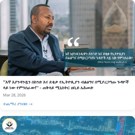
''እኛ እያንዳንዷን ሰከንድ እና ደቂቃ የኢትዮጲያን ብልፅግና በሚያረጋግጡ ጉዳዮች
ላይ ነው የምንሰራው!'' - ጠቅላይ ሚኒስትር ዐቢይ አሕመድ
Mar 28, 2026
ተጨማሪ ያንብቡ →