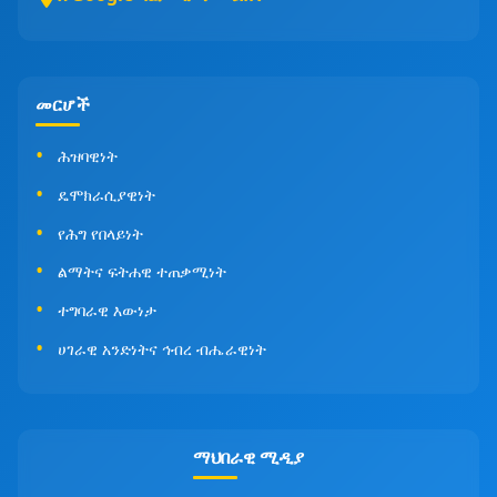
መርሆች
ሕዝባዊነት
ዴሞክራሲያዊነት
የሕግ የበላይነት
ልማትና ፍትሐዊ ተጠቃሚነት
ተግባራዊ እውነታ
ሀገራዊ አንድነትና ኅብረ ብሔራዊነት
ማህበራዊ ሚዲያ