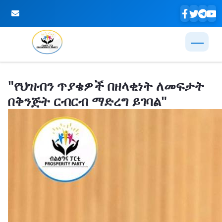
Skip to Main Content
"የህዝብን ጥያቄዎች በዘላቂነት ለመፍታት
በቅንጅት ርብርብ ማድረግ ይገባል"