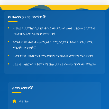
የብልፅግና ፓርቲ ዓላማዎች
ጠንካራ፣ ዴሞክራሲያዊ፣ ቅቡልነት ያለው፣ ዘላቂ ሀገረ-መንግሥትና
ኅብረብሔራዊ አንድነት መገንባት፤
ልማትና ፍትሐዊ ተጠቃሚነትን የሚያረጋግጥ አካታች የኢኮኖሚ
ሥርዓት መገንባት፤
ሁለንተናዊ ብልጽግናን የሚያሰፍን ማኅበራዊ ልማትን ማረጋገጥ፤
ሀገራዊ ክብርንና ጥቅምን ማዕከል ያደረገ የውጭ ግንኙነት ማካሄድ፡፡
ፈጣን አገናኞች
ዋና ገጽ