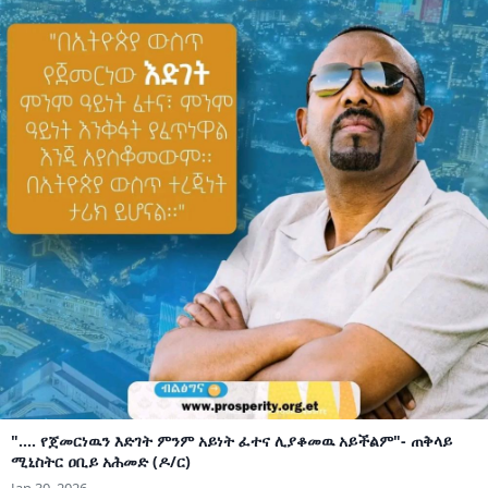
".... የጀመርነዉን እድገት ምንም አይነት ፈተና ሊያቆመዉ አይችልም"- ጠቅላይ
ሚኒስትር ዐቢይ አሕመድ (ዶ/ር)