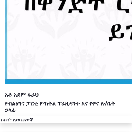
አቶ አደም ፋራህ
የብልፅግና ፓርቲ ምክትል ፕሬዚዳንት እና የዋና ጽ/ቤት
ኃላፊ
በብዛት የታዩ ዜናዎች