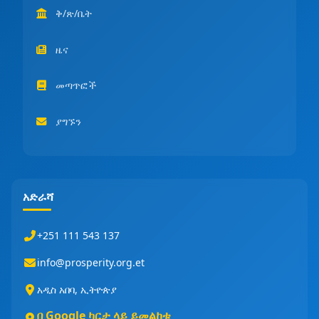
ቅ/ጽ/ቤት
ዜና
መጣጥፎች
ያግኙን
አድራሻ
+251 111 543 137
info@prosperity.org.et
አዲስ አበባ, ኢትዮጵያ
በ Google ካርታ ላይ ይመልከቱ