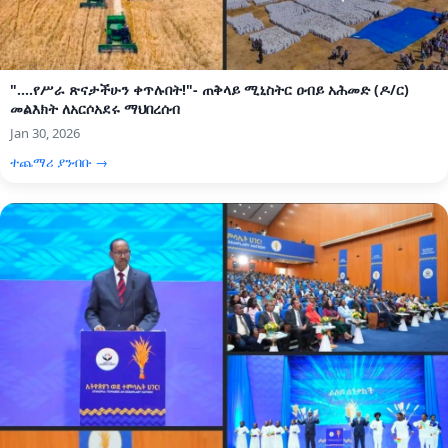
"....የሥራ ጽናታችሁን ቀጥሉበት!"- ጠቅላይ ሚኒስትር ዐብይ አሕመድ (ዶ/ር)
መልእክት ለአርሶአደሩ ማህበረሰብ
Jan 30, 2026
ተጨማሪ ያንብቡ →