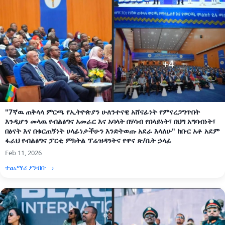
"7ኛዉ ጠቅላላ ምርጫ የኢትዮጵያን ሁለንተናዊ አሸናፊነት የምናረጋግጥበት
እንዲሆን መላዉ የብልፅግና አመራር እና አባላት በሃሳብ የበላይነት፣ በህግ አግባብነት፣
በፅናት እና በቁርጠኝነት ሀላፊነታችሁን እንድትወጡ አደራ እላለሁ" ክቡር አቶ አደም
ፋራህ የብልፅግና ፓርቲ ምክትል ፕሬዝዳንትና የዋና ጽ/ቤት ኃላፊ
Feb 11, 2026
ተጨማሪ ያንብቡ →