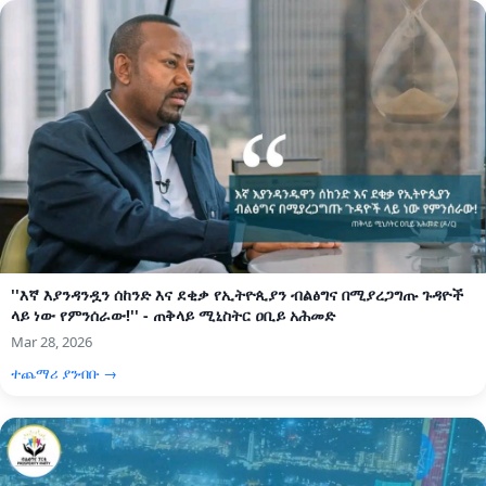
''እኛ እያንዳንዷን ሰከንድ እና ደቂቃ የኢትዮጲያን ብልፅግና በሚያረጋግጡ ጉዳዮች
ላይ ነው የምንሰራው!'' - ጠቅላይ ሚኒስትር ዐቢይ አሕመድ
Mar 28, 2026
ተጨማሪ ያንብቡ →