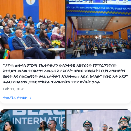
"7ኛዉ ጠቅላላ ምርጫ የኢትዮጵያን ሁለንተናዊ አሸናፊነት የምናረጋግጥበት
እንዲሆን መላዉ የብልፅግና አመራር እና አባላት በሃሳብ የበላይነት፣ በህግ አግባብነት፣
በፅናት እና በቁርጠኝነት ሀላፊነታችሁን እንድትወጡ አደራ እላለሁ" ክቡር አቶ አደም
ፋራህ የብልፅግና ፓርቲ ምክትል ፕሬዝዳንትና የዋና ጽ/ቤት ኃላፊ
Feb 11, 2026
ተጨማሪ ያንብቡ →