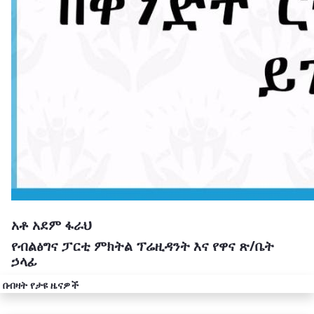
አቶ አደም ፋራህ
የብልፅግና ፓርቲ ምክትል ፕሬዚዳንት እና የዋና ጽ/ቤት
ኃላፊ
በብዛት የታዩ ዜናዎች