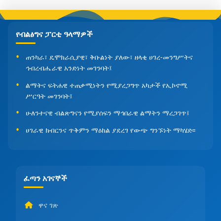
የብልፅግና ፓርቲ ዓላማዎች
ጠንካራ፣ ዴሞክራሲያዊ፣ ቅቡልነት ያለው፣ ዘላቂ ሀገረ-መንግሥትና
ኅብረብሔራዊ አንድነት መገንባት፤
ልማትና ፍትሐዊ ተጠቃሚነትን የሚያረጋግጥ አካታች የኢኮኖሚ
ሥርዓት መገንባት፤
ሁለንተናዊ ብልጽግናን የሚያሰፍን ማኅበራዊ ልማትን ማረጋገጥ፤
ሀገራዊ ክብርንና ጥቅምን ማዕከል ያደረገ የውጭ ግንኙነት ማካሄድ፡፡
ፈጣን አገናኞች
ዋና ገጽ