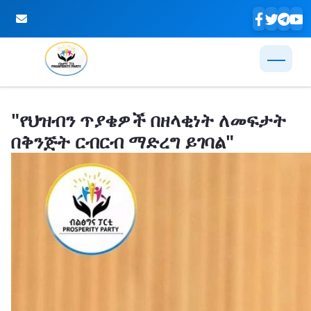
Skip to Main Content
"የህዝብን ጥያቄዎች በዘላቂነት ለመፍታት
በቅንጅት ርብርብ ማድረግ ይገባል"