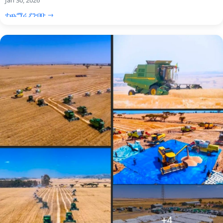
Jan 30, 2026
ተጨማሪ ያንብቡ →