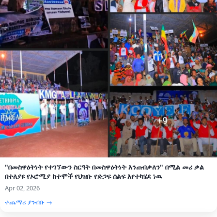
"በመስዋዕትነት የተገኘውን ስርዓት በመስዋዕትነት እንጠብቃለን" በሚል መሪ ቃል
በተለያዩ የኦሮሚያ ከተሞች የህዝቡ የድጋፍ ሰልፍ እየተካሄደ ነዉ
Apr 02, 2026
ተጨማሪ ያንብቡ →