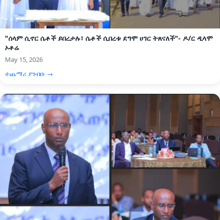
"ሰላም ሲኖር ሴቶች ይበረታሉ፣ ሴቶች ሲበረቱ ደግሞ ሀገር ትጸናለች"- ዶ/ር ዲላሞ
ኦቶሬ
May 15, 2026
ተጨማሪ ያንብቡ →