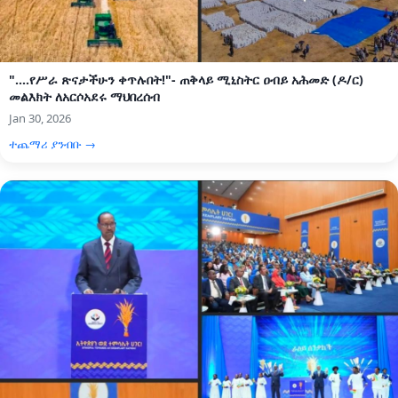
"....የሥራ ጽናታችሁን ቀጥሉበት!"- ጠቅላይ ሚኒስትር ዐብይ አሕመድ (ዶ/ር)
መልእክት ለአርሶአደሩ ማህበረሰብ
Jan 30, 2026
ተጨማሪ ያንብቡ →