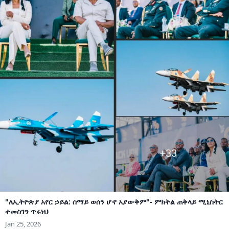
"ለኢትዮጵያ አየር ኃይል: ሰማይ ወሰን ሆኖ አያውቅም"- ምክትል ጠቅላይ ሚኒስትር
ተመስገን ጥሩነህ
Jan 25, 2026