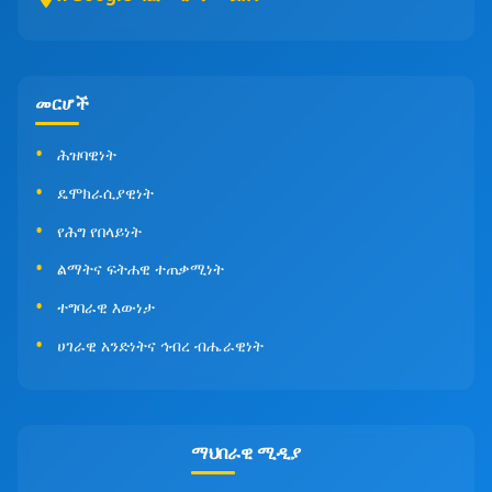
መርሆች
ሕዝባዊነት
ዴሞክራሲያዊነት
የሕግ የበላይነት
ልማትና ፍትሐዊ ተጠቃሚነት
ተግባራዊ እውነታ
ሀገራዊ አንድነትና ኅብረ ብሔራዊነት
ማህበራዊ ሚዲያ