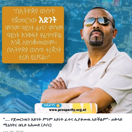
".... የጀመርነዉን እድገት ምንም አይነት ፈተና ሊያቆመዉ አይችልም"- ጠቅላይ
ሚኒስትር ዐቢይ አሕመድ (ዶ/ር)