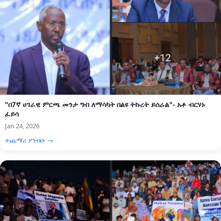
"በ7ኛ ሀገራዊ ምርጫ መንታ ግብ ለማሳካት በልዩ ትኩረት ይሰራል"- አቶ ብርሃኑ
ፈይሳ
Jan 24, 2026
ተጨማሪ ያንብቡ →