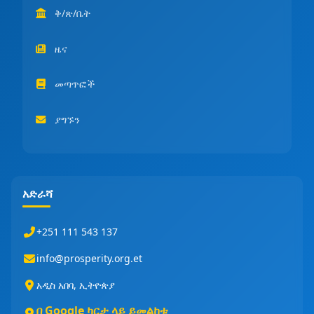
ቅ/ጽ/ቤት
ዜና
መጣጥፎች
ያግኙን
አድራሻ
+251 111 543 137
info@prosperity.org.et
አዲስ አበባ, ኢትዮጵያ
በ Google ካርታ ላይ ይመልከቱ