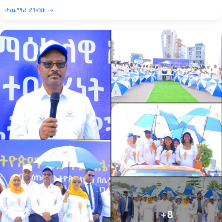
ተጨማሪ ያንብቡ →