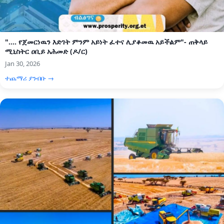
".... የጀመርነዉን እድገት ምንም አይነት ፈተና ሊያቆመዉ አይችልም"- ጠቅላይ
ሚኒስትር ዐቢይ አሕመድ (ዶ/ር)
Jan 30, 2026
ተጨማሪ ያንብቡ →