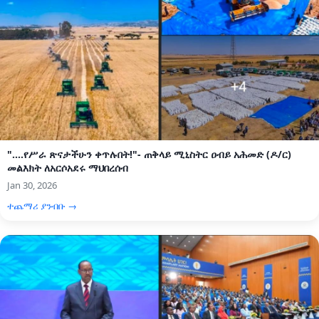
"....የሥራ ጽናታችሁን ቀጥሉበት!"- ጠቅላይ ሚኒስትር ዐብይ አሕመድ (ዶ/ር)
መልእክት ለአርሶአደሩ ማህበረሰብ
Jan 30, 2026
ተጨማሪ ያንብቡ →