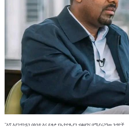
''እኛ እያንዳንዷን ሰከንድ እና ደቂቃ የኢትዮጲያን ብልፅግና በሚያረጋግጡ ጉዳዮች