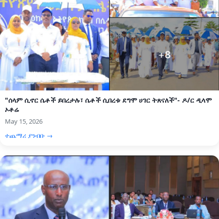
"ሰላም ሲኖር ሴቶች ይበረታሉ፣ ሴቶች ሲበረቱ ደግሞ ሀገር ትጸናለች"- ዶ/ር ዲላሞ
ኦቶሬ
May 15, 2026
ተጨማሪ ያንብቡ →