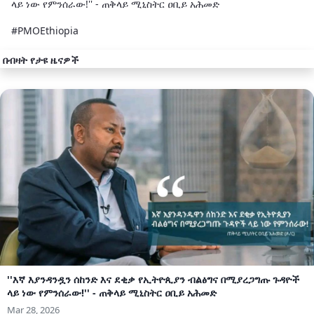
ላይ ነው የምንሰራው!'' - ጠቅላይ ሚኒስትር ዐቢይ አሕመድ
#PMOEthiopia
በብዛት የታዩ ዜናዎች
''እኛ እያንዳንዷን ሰከንድ እና ደቂቃ የኢትዮጲያን ብልፅግና በሚያረጋግጡ ጉዳዮች
ላይ ነው የምንሰራው!'' - ጠቅላይ ሚኒስትር ዐቢይ አሕመድ
Mar 28, 2026