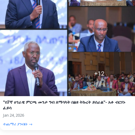
"በ7ኛ ሀገራዊ ምርጫ መንታ ግብ ለማሳካት በልዩ ትኩረት ይሰራል"- አቶ ብርሃኑ
ፈይሳ
Jan 24, 2026
ተጨማሪ ያንብቡ →