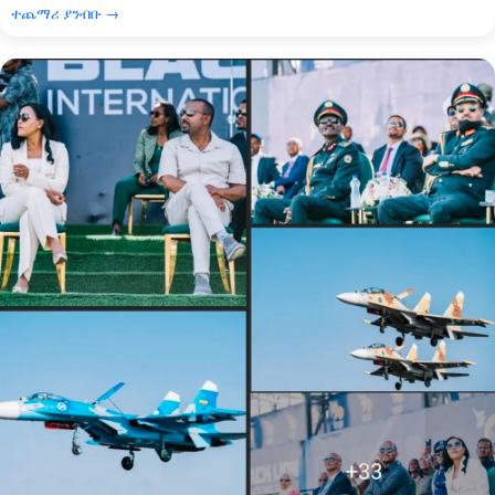
ተጨማሪ ያንብቡ →