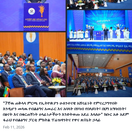
"7ኛዉ ጠቅላላ ምርጫ የኢትዮጵያን ሁለንተናዊ አሸናፊነት የምናረጋግጥበት
እንዲሆን መላዉ የብልፅግና አመራር እና አባላት በሃሳብ የበላይነት፣ በህግ አግባብነት፣
በፅናት እና በቁርጠኝነት ሀላፊነታችሁን እንድትወጡ አደራ እላለሁ" ክቡር አቶ አደም
ፋራህ የብልፅግና ፓርቲ ምክትል ፕሬዝዳንትና የዋና ጽ/ቤት ኃላፊ
Feb 11, 2026