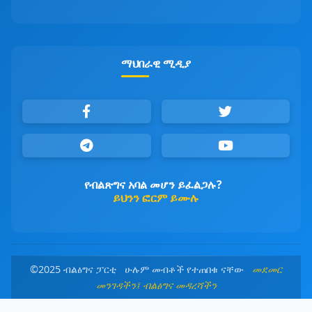
ማህበራዊ ሚዲያ
የብልጽግና አባል መሆን ይፈልጋሉ?
ይህንን ፎርም ይሙሉ
©2025 ብልፅግና ፓርቲ ሁሉም መብቶች የተጠበቁ ናቸው
መደመር
መንገዳችን፤ ብልፅግና መዳረሻችን