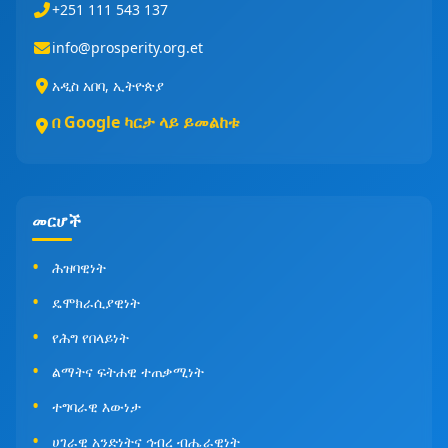
+251 111 543 137
info@prosperity.org.et
አዲስ አበባ, ኢትዮጵያ
በ Google ካርታ ላይ ይመልከቱ
መርሆች
ሕዝባዊነት
ዴሞክራሲያዊነት
የሕግ የበላይነት
ልማትና ፍትሐዊ ተጠቃሚነት
ተግባራዊ እውነታ
ሀገራዊ አንድነትና ኅብረ ብሔራዊነት