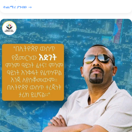
ተጨማሪ ያንብቡ →