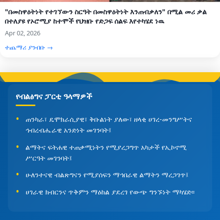
"በመስዋዕትነት የተገኘውን ስርዓት በመስዋዕትነት እንጠብቃለን" በሚል መሪ ቃል
በተለያዩ የኦሮሚያ ከተሞች የህዝቡ የድጋፍ ሰልፍ እየተካሄደ ነዉ
Apr 02, 2026
ተጨማሪ ያንብቡ →
የብልፅግና ፓርቲ ዓላማዎች
ጠንካራ፣ ዴሞክራሲያዊ፣ ቅቡልነት ያለው፣ ዘላቂ ሀገረ-መንግሥትና
ኅብረብሔራዊ አንድነት መገንባት፤
ልማትና ፍትሐዊ ተጠቃሚነትን የሚያረጋግጥ አካታች የኢኮኖሚ
ሥርዓት መገንባት፤
ሁለንተናዊ ብልጽግናን የሚያሰፍን ማኅበራዊ ልማትን ማረጋገጥ፤
ሀገራዊ ክብርንና ጥቅምን ማዕከል ያደረገ የውጭ ግንኙነት ማካሄድ፡፡