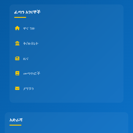
ፈጣን አገናኞች
ዋና ገጽ
ቅ/ጽ/ቤት
ዜና
መጣጥፎች
ያግኙን
አድራሻ