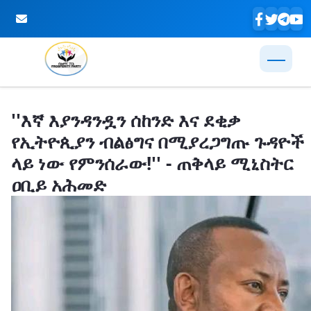
Skip to Main Content
''እኛ እያንዳንዷን ሰከንድ እና ደቂቃ
የኢትዮጲያን ብልፅግና በሚያረጋግጡ ጉዳዮች
ላይ ነው የምንሰራው!'' - ጠቅላይ ሚኒስትር
ዐቢይ አሕመድ