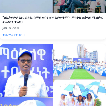
"ለኢትዮጵያ አየር ኃይል: ሰማይ ወሰን ሆኖ አያውቅም"- ምክትል ጠቅላይ ሚኒስትር
ተመስገን ጥሩነህ
Jan 25, 2026
ተጨማሪ ያንብቡ →