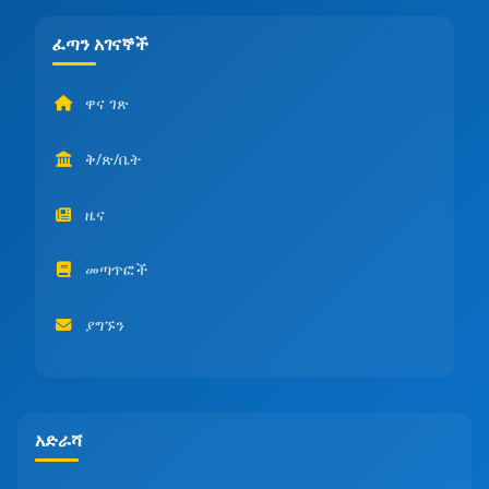
ፈጣን አገናኞች
ዋና ገጽ
ቅ/ጽ/ቤት
ዜና
መጣጥፎች
ያግኙን
አድራሻ