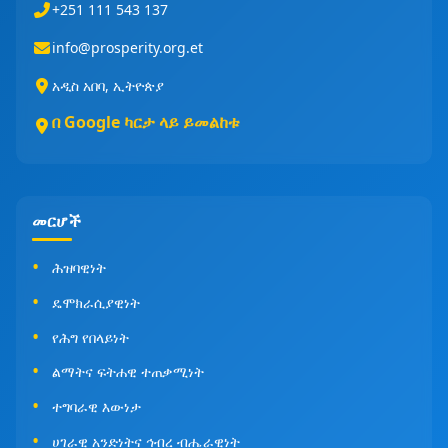
+251 111 543 137
info@prosperity.org.et
አዲስ አበባ, ኢትዮጵያ
በ Google ካርታ ላይ ይመልከቱ
መርሆች
ሕዝባዊነት
ዴሞክራሲያዊነት
የሕግ የበላይነት
ልማትና ፍትሐዊ ተጠቃሚነት
ተግባራዊ እውነታ
ሀገራዊ አንድነትና ኅብረ ብሔራዊነት