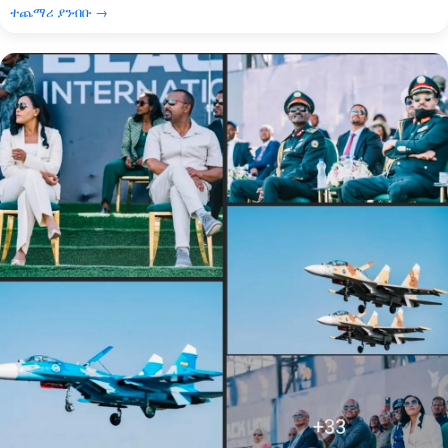
ተጨማሪ ያንብቡ →