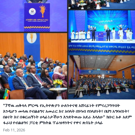
"7ኛዉ ጠቅላላ ምርጫ የኢትዮጵያን ሁለንተናዊ አሸናፊነት የምናረጋግጥበት
እንዲሆን መላዉ የብልፅግና አመራር እና አባላት በሃሳብ የበላይነት፣ በህግ አግባብነት፣
በፅናት እና በቁርጠኝነት ሀላፊነታችሁን እንድትወጡ አደራ እላለሁ" ክቡር አቶ አደም
ፋራህ የብልፅግና ፓርቲ ምክትል ፕሬዝዳንትና የዋና ጽ/ቤት ኃላፊ
Feb 11, 2026