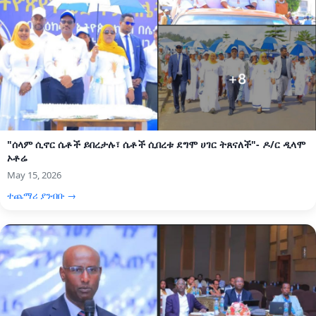
"ሰላም ሲኖር ሴቶች ይበረታሉ፣ ሴቶች ሲበረቱ ደግሞ ሀገር ትጸናለች"- ዶ/ር ዲላሞ
ኦቶሬ
May 15, 2026
ተጨማሪ ያንብቡ →