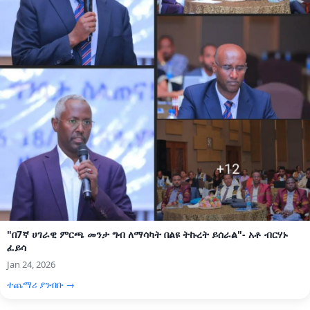
"በ7ኛ ሀገራዊ ምርጫ መንታ ግብ ለማሳካት በልዩ ትኩረት ይሰራል"- አቶ ብርሃኑ
ፈይሳ
Jan 24, 2026
ተጨማሪ ያንብቡ →