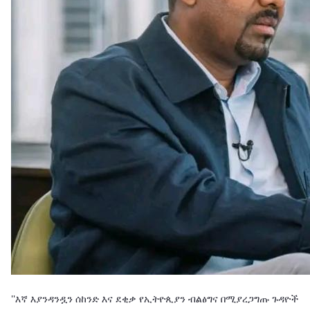
''እኛ እያንዳንዷን ሰከንድ እና ደቂቃ የኢትዮጲያን ብልፅግና በሚያረጋግጡ ጉዳዮች