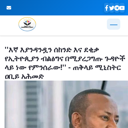
Skip to Main Content
''እኛ እያንዳንዷን ሰከንድ እና ደቂቃ
የኢትዮጲያን ብልፅግና በሚያረጋግጡ ጉዳዮች
ላይ ነው የምንሰራው!'' - ጠቅላይ ሚኒስትር
ዐቢይ አሕመድ