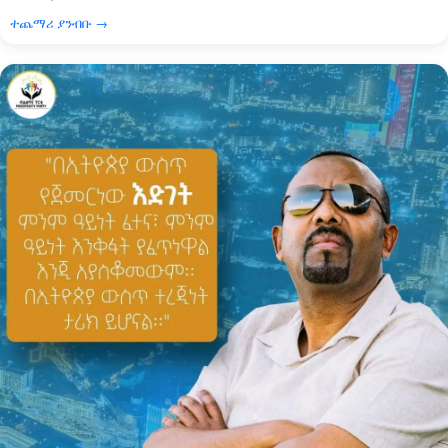
ተጨማሪ ያንብቡ →