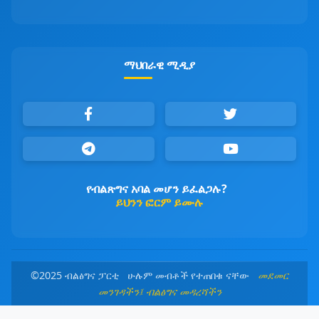
ማህበራዊ ሚዲያ
የብልጽግና አባል መሆን ይፈልጋሉ?
ይህንን ፎርም ይሙሉ
©2025 ብልፅግና ፓርቲ ሁሉም መብቶች የተጠበቁ ናቸው
መደመር
መንገዳችን፤ ብልፅግና መዳረሻችን