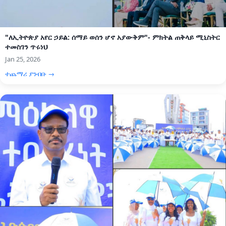
"ለኢትዮጵያ አየር ኃይል: ሰማይ ወሰን ሆኖ አያውቅም"- ምክትል ጠቅላይ ሚኒስትር
ተመስገን ጥሩነህ
Jan 25, 2026
ተጨማሪ ያንብቡ →