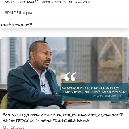
ላይ ነው የምንሰራው!'' - ጠቅላይ ሚኒስትር ዐቢይ አሕመድ
#PMOEthiopia
በብዛት የታዩ ዜናዎች
''እኛ እያንዳንዷን ሰከንድ እና ደቂቃ የኢትዮጲያን ብልፅግና በሚያረጋግጡ ጉዳዮች
ላይ ነው የምንሰራው!'' - ጠቅላይ ሚኒስትር ዐቢይ አሕመድ
Mar 28, 2026