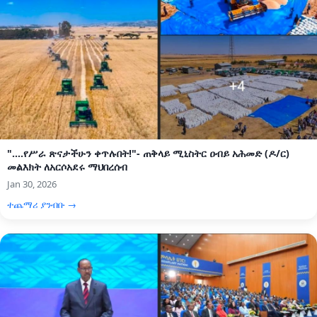
"....የሥራ ጽናታችሁን ቀጥሉበት!"- ጠቅላይ ሚኒስትር ዐብይ አሕመድ (ዶ/ር)
መልእክት ለአርሶአደሩ ማህበረሰብ
Jan 30, 2026
ተጨማሪ ያንብቡ →