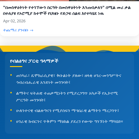
"በመስዋዕትነት የተገኘውን ስርዓት በመስዋዕትነት እንጠብቃለን" በሚል መሪ ቃል
በተለያዩ የኦሮሚያ ከተሞች የህዝቡ የድጋፍ ሰልፍ እየተካሄደ ነዉ
Apr 02, 2026
ተጨማሪ ያንብቡ →
የብልፅግና ፓርቲ ዓላማዎች
ጠንካራ፣ ዴሞክራሲያዊ፣ ቅቡልነት ያለው፣ ዘላቂ ሀገረ-መንግሥትና
ኅብረብሔራዊ አንድነት መገንባት፤
ልማትና ፍትሐዊ ተጠቃሚነትን የሚያረጋግጥ አካታች የኢኮኖሚ
ሥርዓት መገንባት፤
ሁለንተናዊ ብልጽግናን የሚያሰፍን ማኅበራዊ ልማትን ማረጋገጥ፤
ሀገራዊ ክብርንና ጥቅምን ማዕከል ያደረገ የውጭ ግንኙነት ማካሄድ፡፡