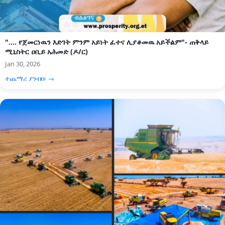
".... የጀመርነዉን እድገት ምንም አይነት ፈተና ሊያቆመዉ አይችልም"- ጠቅላይ
ሚኒስትር ዐቢይ አሕመድ (ዶ/ር)
Jan 30, 2026
ተጨማሪ ያንብቡ →