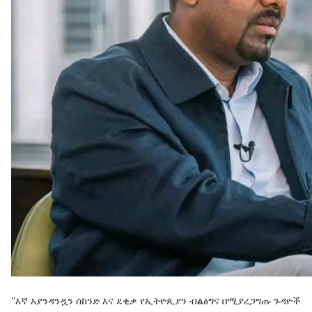
''እኛ እያንዳንዷን ሰከንድ እና ደቂቃ የኢትዮጲያን ብልፅግና በሚያረጋግጡ ጉዳዮች