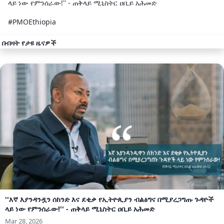
ላይ ነው የምንሰራው!'' - ጠቅላይ ሚኒስትር ዐቢይ አሕመድ
#PMOEthiopia
በብዛት የታዩ ዜናዎች
''እኛ እያንዳንዷን ሰከንድ እና ደቂቃ የኢትዮጲያን ብልፅግና በሚያረጋግጡ ጉዳዮች
ላይ ነው የምንሰራው!'' - ጠቅላይ ሚኒስትር ዐቢይ አሕመድ
Mar 28, 2026