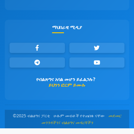
ማህበራዊ ሚዲያ
የብልጽግና አባል መሆን ይፈልጋሉ?
ይህንን ፎርም ይሙሉ
©2025 ብልፅግና ፓርቲ ሁሉም መብቶች የተጠበቁ ናቸው
መደመር
መንገዳችን፤ ብልፅግና መዳረሻችን