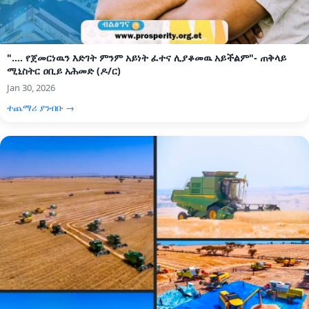
".... የጀመርነዉን እድገት ምንም አይነት ፈተና ሊያቆመዉ አይችልም"- ጠቅላይ
ሚኒስትር ዐቢይ አሕመድ (ዶ/ር)
Jan 30, 2026
ተጨማሪ ያንብቡ →