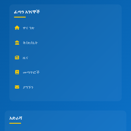
ፈጣን አገናኞች
ዋና ገጽ
ቅ/ጽ/ቤት
ዜና
መጣጥፎች
ያግኙን
አድራሻ