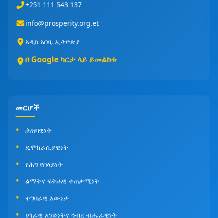
+251 111 543 137
info@prosperity.org.et
አዲስ አበባ, ኢትዮጵያ
በ Google ካርታ ላይ ይመልከቱ
መርሆች
ሕዝባዊነት
ዴሞክራሲያዊነት
የሕግ የበላይነት
ልማትና ፍትሐዊ ተጠቃሚነት
ተግባራዊ እውነታ
ሀገራዊ አንድነትና ኅብረ ብሔራዊነት