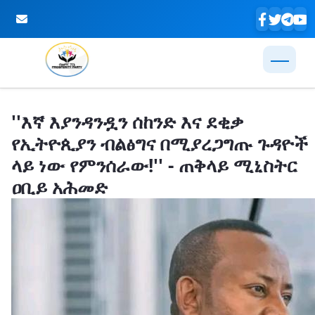
Skip to Main Content
''እኛ እያንዳንዷን ሰከንድ እና ደቂቃ
የኢትዮጲያን ብልፅግና በሚያረጋግጡ ጉዳዮች
ላይ ነው የምንሰራው!'' - ጠቅላይ ሚኒስትር
ዐቢይ አሕመድ