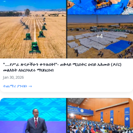
"....የሥራ ጽናታችሁን ቀጥሉበት!"- ጠቅላይ ሚኒስትር ዐብይ አሕመድ (ዶ/ር)
መልእክት ለአርሶአደሩ ማህበረሰብ
Jan 30, 2026
ተጨማሪ ያንብቡ →