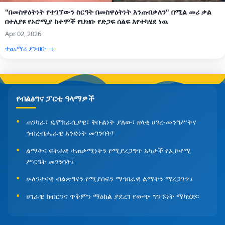
"በመስዋዕትነት የተገኘውን ስርዓት በመስዋዕትነት እንጠብቃለን" በሚል መሪ ቃል
በተለያዩ የኦሮሚያ ከተሞች የህዝቡ የድጋፍ ሰልፍ እየተካሄደ ነዉ
Apr 02, 2026
ተጨማሪ ያንብቡ →
የብልፅግና ፓርቲ ዓላማዎች
ጠንካራ፣ ዴሞክራሲያዊ፣ ቅቡልነት ያለው፣ ዘላቂ ሀገረ-መንግሥትና
ኅብረብሔራዊ አንድነት መገንባት፤
ልማትና ፍትሐዊ ተጠቃሚነትን የሚያረጋግጥ አካታች የኢኮኖሚ
ሥርዓት መገንባት፤
ሁለንተናዊ ብልጽግናን የሚያሰፍን ማኅበራዊ ልማትን ማረጋገጥ፤
ሀገራዊ ክብርንና ጥቅምን ማዕከል ያደረገ የውጭ ግንኙነት ማካሄድ፡፡