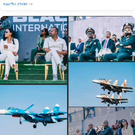
ተጨማሪ ያንብቡ →