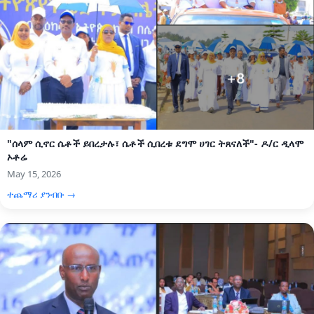
"ሰላም ሲኖር ሴቶች ይበረታሉ፣ ሴቶች ሲበረቱ ደግሞ ሀገር ትጸናለች"- ዶ/ር ዲላሞ
ኦቶሬ
May 15, 2026
ተጨማሪ ያንብቡ →