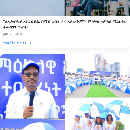
"ለኢትዮጵያ አየር ኃይል: ሰማይ ወሰን ሆኖ አያውቅም"- ምክትል ጠቅላይ ሚኒስትር
ተመስገን ጥሩነህ
Jan 25, 2026
ተጨማሪ ያንብቡ →