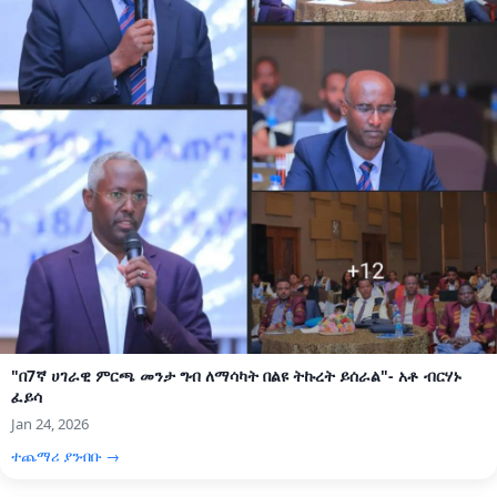
"በ7ኛ ሀገራዊ ምርጫ መንታ ግብ ለማሳካት በልዩ ትኩረት ይሰራል"- አቶ ብርሃኑ
ፈይሳ
Jan 24, 2026
ተጨማሪ ያንብቡ →