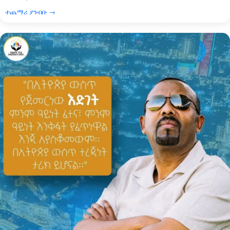
ተጨማሪ ያንብቡ →