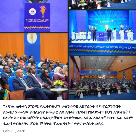
"7ኛዉ ጠቅላላ ምርጫ የኢትዮጵያን ሁለንተናዊ አሸናፊነት የምናረጋግጥበት
እንዲሆን መላዉ የብልፅግና አመራር እና አባላት በሃሳብ የበላይነት፣ በህግ አግባብነት፣
በፅናት እና በቁርጠኝነት ሀላፊነታችሁን እንድትወጡ አደራ እላለሁ" ክቡር አቶ አደም
ፋራህ የብልፅግና ፓርቲ ምክትል ፕሬዝዳንትና የዋና ጽ/ቤት ኃላፊ
Feb 11, 2026