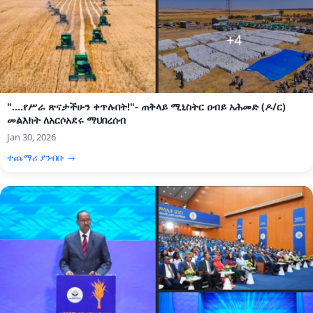
"....የሥራ ጽናታችሁን ቀጥሉበት!"- ጠቅላይ ሚኒስትር ዐብይ አሕመድ (ዶ/ር)
መልእክት ለአርሶአደሩ ማህበረሰብ
Jan 30, 2026
ተጨማሪ ያንብቡ →