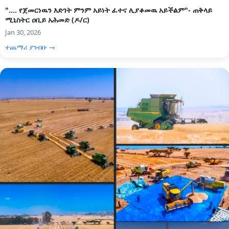
".... የጀመርነዉን እድገት ምንም አይነት ፈተና ሊያቆመዉ አይችልም"- ጠቅላይ
ሚኒስትር ዐቢይ አሕመድ (ዶ/ር)
Jan 30, 2026
ተጨማሪ ያንብቡ →