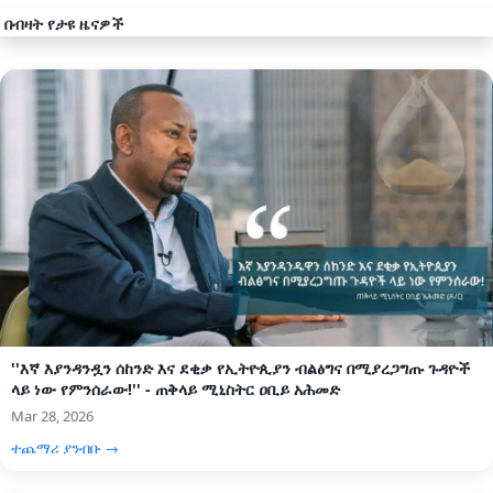
በብዛት የታዩ ዜናዎች
''እኛ እያንዳንዷን ሰከንድ እና ደቂቃ የኢትዮጲያን ብልፅግና በሚያረጋግጡ ጉዳዮች
ላይ ነው የምንሰራው!'' - ጠቅላይ ሚኒስትር ዐቢይ አሕመድ
Mar 28, 2026
ተጨማሪ ያንብቡ →