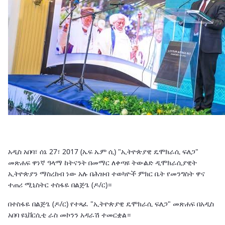
አዲስ አበባ፣ ሰኔ 27፣ 2017 (ኤፍ ኤም ሲ) "ኢትዮጵያዊ ዴሞክራሲ ፍለጋ"
መጽሐፍ ዋነኛ ዓላማ ከትናንት በመማር ለቀጣዩ ትውልድ ዲሞክራሲያዊት
ኢትዮጵያን ማስረከብ ነው አሉ በሕዝብ ተወካዮች ምክር ቤት የመንግስት ዋና
ተጠሪ ሚኒስትር ተስፋዬ በልጅጌ (ዶ/ር)።
በተስፋዬ በልጅጌ (ዶ/ር) የተጻፈ "ኢትዮጵያዊ ዴሞክራሲ ፍለጋ" መጽሐፍ በአዲስ
አበባ ዩኒቨርሲቲ ራስ መኮንን አዳራሽ ተመርቋል።