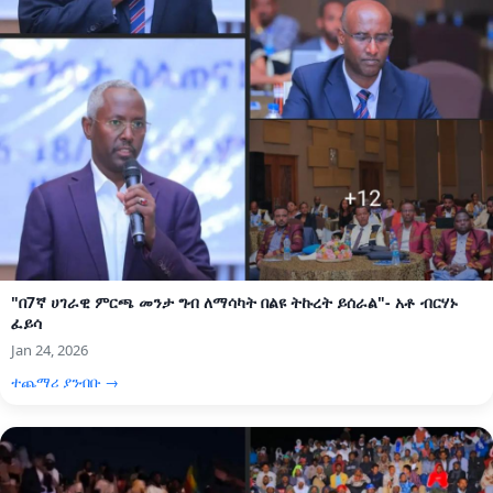
"በ7ኛ ሀገራዊ ምርጫ መንታ ግብ ለማሳካት በልዩ ትኩረት ይሰራል"- አቶ ብርሃኑ
ፈይሳ
Jan 24, 2026
ተጨማሪ ያንብቡ →