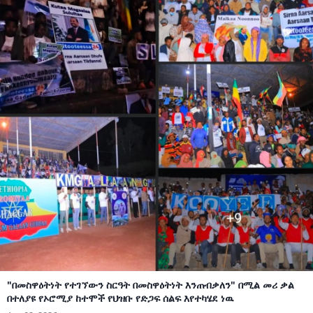
"በመስዋዕትነት የተገኘውን ስርዓት በመስዋዕትነት እንጠብቃለን" በሚል መሪ ቃል
በተለያዩ የኦሮሚያ ከተሞች የህዝቡ የድጋፍ ሰልፍ እየተካሄደ ነዉ