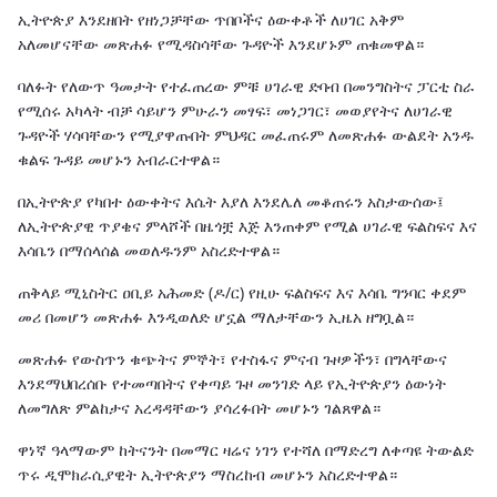
ኢትዮጵያ እንደዘበት የዘነጋቻቸው ጥበቦችና ዕውቀቶች ለሀገር አቅም
አለመሆናቸው መጽሐፉ የሚዳስሳቸው ጉዳዮች እንደሆኑም ጠቁመዋል።
ባለፉት የለውጥ ዓመታት የተፈጠረው ምቹ ሀገራዊ ድባብ በመንግስትና ፓርቲ ስራ
የሚሰሩ አካላት ብቻ ሳይሆን ምሁራን መፃፍ፣ መነጋገር፣ መወያየትና ለሀገራዊ
ጉዳዮች ሃሳባቸውን የሚያዋጡበት ምህዳር መፈጠሩም ለመጽሐፉ ውልደት አንዱ
ቁልፍ ጉዳይ መሆኑን አብራርተዋል።
በኢትዮጵያ የካበተ ዕውቀትና እሴት እያለ እንደሌለ መቆጠሩን አስታውሰው፤
ለኢትዮጵያዊ ጥያቄና ምላሾች በዜጎቿ እጅ እንጠቀም የሚል ሀገራዊ ፍልስፍና እና
እሳቤን በማሰላሰል መወለዱንም አስረድተዋል።
ጠቅላይ ሚኒስትር ዐቢይ አሕመድ (ዶ/ር) የዚሁ ፍልስፍና እና እሳቤ ግንባር ቀደም
መሪ በመሆን መጽሐፉ እንዲወለድ ሆኗል ማለታቸውን ኢዜአ ዘግቧል።
መጽሐፉ የውስጥን ቁጭትና ምኞት፣ የተስፋና ምናብ ጉዞዎችን፣ በግላቸውና
እንደማህበረሰቡ የተመጣበትና የቀጣይ ጉዞ መንገድ ላይ የኢትዮጵያን ዕውነት
ለመግለጽ ምልከታና አረዳዳቸውን ያሳረፉበት መሆኑን ገልጸዋል።
ዋነኛ ዓላማውም ከትናንት በመማር ዛሬና ነገን የተሻለ በማድረግ ለቀጣዩ ትውልድ
ጥሩ ዲሞክራሲያዊት ኢትዮጵያን ማስረከብ መሆኑን አስረድተዋል።