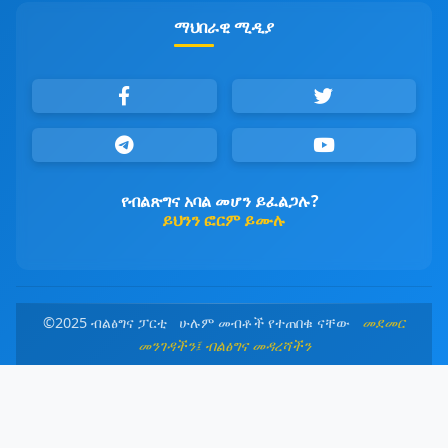
ማህበራዊ ሚዲያ
የብልጽግና አባል መሆን ይፈልጋሉ?
ይህንን ፎርም ይሙሉ
©2025 ብልፅግና ፓርቲ ሁሉም መብቶች የተጠበቁ ናቸው
መደመር
መንገዳችን፤ ብልፅግና መዳረሻችን