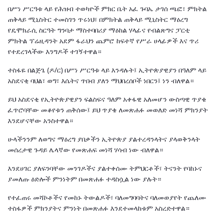
በሥነ ሥርዓቱ ላይ የሕዝብ ተወካዮች ምክር ቤት አፈ ጉባኤ ታገሰ ጫፎ፣ ምክትል
ጠቅላይ ሚኒስትር ተመስገን ጥሩነህ፣ በምክትል ጠቅላይ ሚኒስትር ማዕረግ
የዴሞክራሲ ስርዓት ግንባታ ማስተባበሪያ ማዕከል ሃላፊና የብልጽግና ፓርቲ
ምክትል ፕሬዚዳንት አደም ፋራህን ጨምሮ ከፍተኛ የሥራ ሀላፊዎች እና ጥሪ
የተደረገላችው እንግዶች ተገኝተዋል።
ተስፋዬ በልጅጌ (ዶ/ር) በሥነ ሥርዓቱ ላይ እንዳሉት፤ ኢትዮጵያዊያን በዓለም ላይ
አስደናቂ ባህል፣ ወግ፣ እሴትና ጥበብ ያለን ማህበረሰቦች ነበርን፤ ነን ብለዋል።
ይህ አስደናቂ የኢትዮጵያዊያን ፍልስፍና ዓለም አቀፋዊ አለመሆን ውስጣዊ ጥያቄ
ፈጥሮባቸው መቆየቱን ጠቅሰው፤ ይህ ጥያቄ ለመጽሐፉ መወለድ መነሻ ምክንያት
እንደሆናቸው አንስተዋል።
ሁላችንንም ለወግና ማዕረግ ያበቃችን ኢትዮጵያ ያልተረዳንላትና ያላወቅንላት
መሰረታዊ ጉዳይ ሌላኛው የመጽሐፍ መነሻ ሃሳብ ነው ብለዋል።
እንደሀገር ያለፍንባቸው መንገዶችና ያልተቀሰሙ ትምህርቶች፣ ትናንት የባከኑና
ያመለጡ ዕድሎች ምንነትም በመጽሐፉ ተዳስሷል ነው ያሉት።
የተፈጠሩ መሻኮቶችና የመከኑ ትውልዶች፣ ባለመግባባትና ባለመወያየት የጨለሙ
ተስፋዎች ምክንያትና ምንነት በመጽሐፉ እንደተመላከቱም አስረድተዋል።