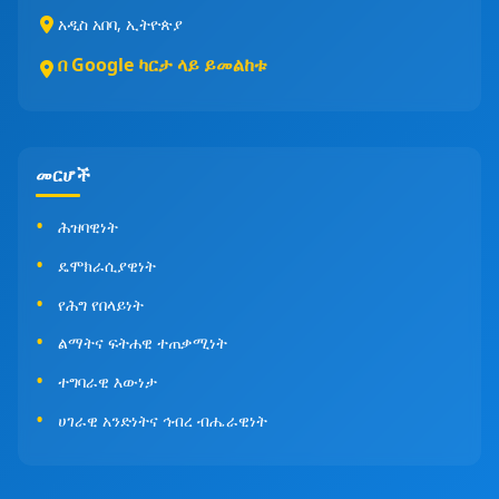
አዲስ አበባ, ኢትዮጵያ
በ Google ካርታ ላይ ይመልከቱ
መርሆች
ሕዝባዊነት
ዴሞክራሲያዊነት
የሕግ የበላይነት
ልማትና ፍትሐዊ ተጠቃሚነት
ተግባራዊ እውነታ
ሀገራዊ አንድነትና ኅብረ ብሔራዊነት