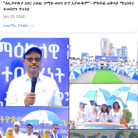
"ለኢትዮጵያ አየር ኃይል: ሰማይ ወሰን ሆኖ አያውቅም"- ምክትል ጠቅላይ ሚኒስትር
ተመስገን ጥሩነህ
Jan 25, 2026
ተጨማሪ ያንብቡ →