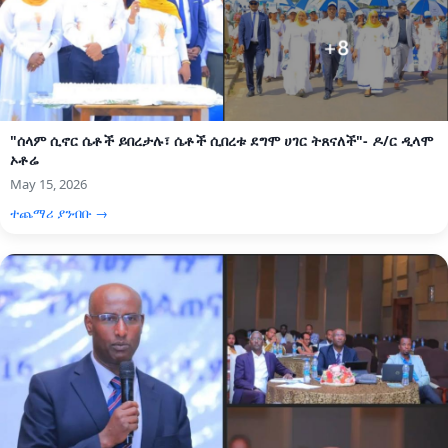
"ሰላም ሲኖር ሴቶች ይበረታሉ፣ ሴቶች ሲበረቱ ደግሞ ሀገር ትጸናለች"- ዶ/ር ዲላሞ
ኦቶሬ
May 15, 2026
ተጨማሪ ያንብቡ →