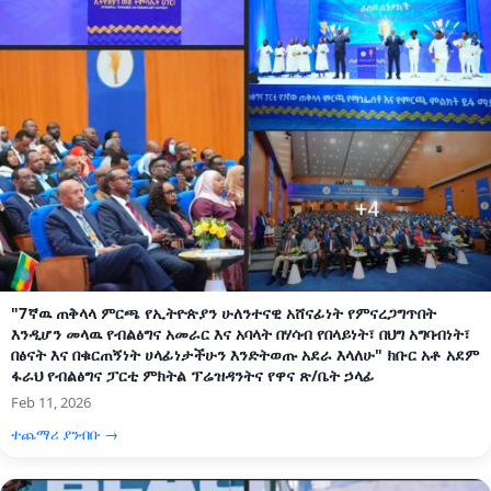
"7ኛዉ ጠቅላላ ምርጫ የኢትዮጵያን ሁለንተናዊ አሸናፊነት የምናረጋግጥበት
እንዲሆን መላዉ የብልፅግና አመራር እና አባላት በሃሳብ የበላይነት፣ በህግ አግባብነት፣
በፅናት እና በቁርጠኝነት ሀላፊነታችሁን እንድትወጡ አደራ እላለሁ" ክቡር አቶ አደም
ፋራህ የብልፅግና ፓርቲ ምክትል ፕሬዝዳንትና የዋና ጽ/ቤት ኃላፊ
Feb 11, 2026
ተጨማሪ ያንብቡ →