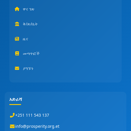
ዋና ገጽ
ቅ/ጽ/ቤት
ዜና
መጣጥፎች
ያግኙን
አድራሻ
+251 111 543 137
info@prosperity.org.et