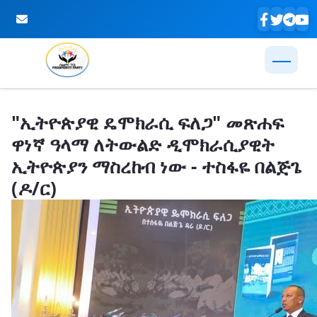
Skip to Main Content
"ኢትዮጵያዊ ዴሞክራሲ ፍለጋ" መጽሐፍ
ዋነኛ ዓላማ ለትውልድ ዲሞክራሲያዊት
ኢትዮጵያን ማስረከብ ነው - ተስፋዬ በልጅጌ
(ዶ/ር)