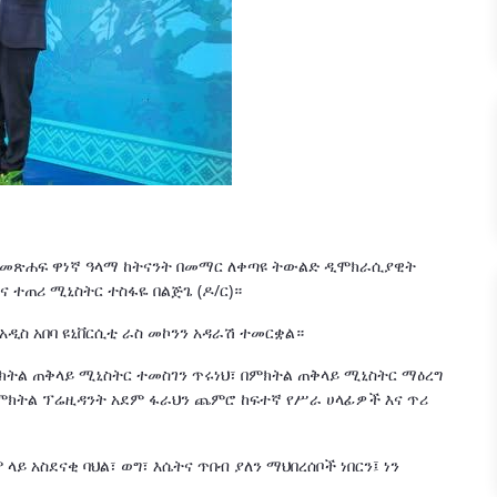
ለጋ" መጽሐፍ ዋነኛ ዓላማ ከትናንት በመማር ለቀጣዩ ትውልድ ዲሞክራሲያዊት
 ተጠሪ ሚኒስትር ተስፋዬ በልጅጌ (ዶ/ር)።
አዲስ አበባ ዩኒቨርሲቲ ራስ መኮንን አዳራሽ ተመርቋል።
ክትል ጠቅላይ ሚኒስትር ተመስገን ጥሩነህ፣ በምክትል ጠቅላይ ሚኒስትር ማዕረግ
 ምክትል ፕሬዚዳንት አደም ፋራህን ጨምሮ ከፍተኛ የሥራ ሀላፊዎች እና ጥሪ
ላይ አስደናቂ ባህል፣ ወግ፣ እሴትና ጥበብ ያለን ማህበረሰቦች ነበርን፤ ነን