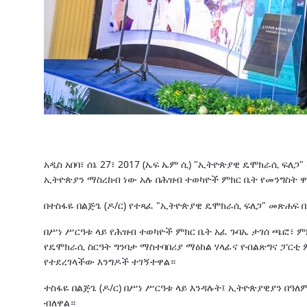
አዲስ አበባ፣ ሰኔ 27፣ 2017 (ኤፍ ኤም ሲ) "ኢትዮጵያዊ ዴሞክራሲ ፍ
ኢትዮጵያን ማስረከብ ነው አሉ በሕዝብ ተወካዮች ምክር ቤት የመንግስት ዋና
በተስፋዬ በልጅጌ (ዶ/ር) የተጻፈ "ኢትዮጵያዊ ዴሞክራሲ ፍለጋ" መጽሐፍ በ
በሥነ ሥርዓቱ ላይ የሕዝብ ተወካዮች ምክር ቤት አፈ ጉባኤ ታገሰ ጫፎ፣ ም
የዴሞክራሲ ስርዓት ግንባታ ማስተባበሪያ ማዕከል ሃላፊና የብልጽግና ፓርቲ
የተደረገላችው እንግዶች ተገኝተዋል።
ተስፋዬ በልጅጌ (ዶ/ር) በሥነ ሥርዓቱ ላይ እንዳሉት፤ ኢትዮጵያዊያን በዓለም 
ብለዋል።