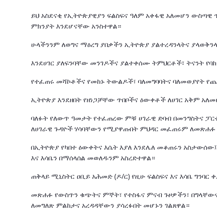
ይህ አስደናቂ የኢትዮጵያዊያን ፍልስፍና ዓለም አቀፋዊ አለመሆን ውስጣዊ
ምክንያት እንደሆናቸው አንስተዋል።
ሁላችንንም ለወግና ማዕረግ ያበቃችን ኢትዮጵያ ያልተረዳንላትና ያላወቅን
እንደሀገር ያለፍንባቸው መንገዶችና ያልተቀሰሙ ትምህርቶች፣ ትናንት የባ
የተፈጠሩ መሻኮቶችና የመከኑ ትውልዶች፣ ባለመግባባትና ባለመወያየት የ
ኢትዮጵያ እንደዘበት የዘነጋቻቸው ጥበቦችና ዕውቀቶች ለሀገር አቅም አ
ባለፉት የለውጥ ዓመታት የተፈጠረው ምቹ ሀገራዊ ድባብ በመንግስትና ፓርቲ
ለሀገራዊ ጉዳዮች ሃሳባቸውን የሚያዋጡበት ምህዳር መፈጠሩም ለመጽሐፉ 
በኢትዮጵያ የካበተ ዕውቀትና እሴት እያለ እንደሌለ መቆጠሩን አስታውሰው፤
እና እሳቤን በማሰላሰል መወለዱንም አስረድተዋል።
ጠቅላይ ሚኒስትር ዐቢይ አሕመድ (ዶ/ር) የዚሁ ፍልስፍና እና እሳቤ ግንባ
መጽሐፉ የውስጥን ቁጭትና ምኞት፣ የተስፋና ምናብ ጉዞዎችን፣ በግላቸውና
ለመግለጽ ምልከታና አረዳዳቸውን ያሳረፉበት መሆኑን ገልጸዋል።