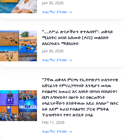
Jan 30, 2026
ተጨማሪ ያንብቡ →
"....የሥራ ጽናታችሁን ቀጥሉበት!"- ጠቅላይ
ሚኒስትር ዐብይ አሕመድ (ዶ/ር) መልእክት
ለአርሶአደሩ ማህበረሰብ
Jan 30, 2026
ተጨማሪ ያንብቡ →
"7ኛዉ ጠቅላላ ምርጫ የኢትዮጵያን ሁለንተናዊ
አሸናፊነት የምናረጋግጥበት እንዲሆን መላዉ
የብልፅግና አመራር እና አባላት በሃሳብ የበላይነት፣
በህግ አግባብነት፣ በፅናት እና በቁርጠኝነት
ሀላፊነታችሁን እንድትወጡ አደራ እላለሁ" ክቡር
አቶ አደም ፋራህ የብልፅግና ፓርቲ ምክትል
ፕሬዝዳንትና የዋና ጽ/ቤት ኃላፊ
Feb 11, 2026
ተጨማሪ ያንብቡ →