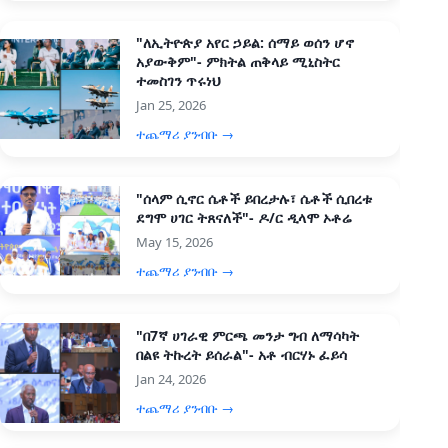
"ለኢትዮጵያ አየር ኃይል: ሰማይ ወሰን ሆኖ
አያውቅም"- ምክትል ጠቅላይ ሚኒስትር
ተመስገን ጥሩነህ
Jan 25, 2026
ተጨማሪ ያንብቡ →
"ሰላም ሲኖር ሴቶች ይበረታሉ፣ ሴቶች ሲበረቱ
ደግሞ ሀገር ትጸናለች"- ዶ/ር ዲላሞ ኦቶሬ
May 15, 2026
ተጨማሪ ያንብቡ →
"በ7ኛ ሀገራዊ ምርጫ መንታ ግብ ለማሳካት
በልዩ ትኩረት ይሰራል"- አቶ ብርሃኑ ፈይሳ
Jan 24, 2026
ተጨማሪ ያንብቡ →