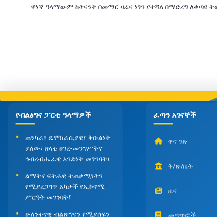
ዋነኛ ዓላማውም ከትናንት በመማር ዛሬና ነገን የተሻለ በማድረግ ለቀጣዩ
የብልፅግና ፓርቲ ዓላማዎች
ፈጣን አገናኞች
ጠንካራ፣ ዴሞክራሲያዊ፣ ቅቡልነት
ዋና ገጽ
ያለው፣ ዘላቂ ሀገረ-መንግሥትና
ኅብረብሔራዊ አንድነት መገንባት፤
ቅ/ጽ/ቤት
ልማትና ፍትሐዊ ተጠቃሚነትን
የሚያረጋግጥ አካታች የኢኮኖሚ
ዜና
ሥርዓት መገንባት፤
ሁለንተናዊ ብልጽግናን የሚያሰፍን
መጣጥፎች