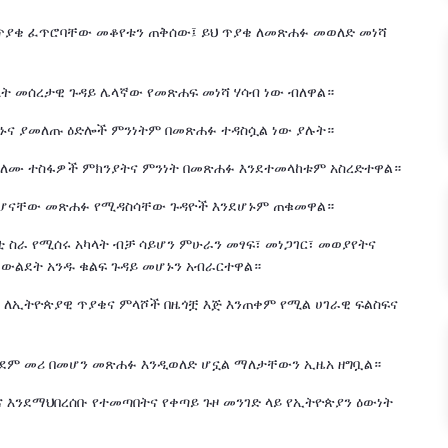
 ጥያቄ ፈጥሮባቸው መቆየቱን ጠቅሰው፤ ይህ ጥያቄ ለመጽሐፉ መወለድ መነሻ
ላት መሰረታዊ ጉዳይ ሌላኛው የመጽሐፍ መነሻ ሃሳብ ነው ብለዋል።
ከኑና ያመለጡ ዕድሎች ምንነትም በመጽሐፉ ተዳስሷል ነው ያሉት።
ጨለሙ ተስፋዎች ምክንያትና ምንነት በመጽሐፉ እንደተመላከቱም አስረድተዋል።
ለመሆናቸው መጽሐፉ የሚዳስሳቸው ጉዳዮች እንደሆኑም ጠቁመዋል።
 ስራ የሚሰሩ አካላት ብቻ ሳይሆን ምሁራን መፃፍ፣ መነጋገር፣ መወያየትና
ውልደት አንዱ ቁልፍ ጉዳይ መሆኑን አብራርተዋል።
 ለኢትዮጵያዊ ጥያቄና ምላሾች በዜጎቿ እጅ እንጠቀም የሚል ሀገራዊ ፍልስፍና
ር ቀደም መሪ በመሆን መጽሐፉ እንዲወለድ ሆኗል ማለታቸውን ኢዜአ ዘግቧል።
 እንደማህበረሰቡ የተመጣበትና የቀጣይ ጉዞ መንገድ ላይ የኢትዮጵያን ዕውነት