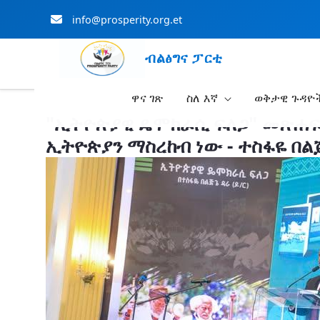
info@prosperity.org.et
ብልፅግና ፓርቲ
ዋና ገጽ
ስለ እኛ
ወቅታዊ ጉዳዮ
Skip to Main Content
"ኢትዮጵያዊ ዴሞክራሲ ፍለጋ" መጽሐፍ
ኢትዮጵያን ማስረከብ ነው - ተስፋዬ በልጅ