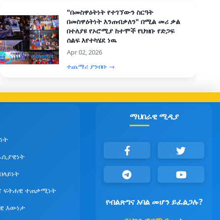
"በመስዋዕትነት የተገኘውን ስርዓት
በመስዋዕትነት እንጠብቃለን" በሚል መሪ ቃል
በተለያዩ የኦሮሚያ ከተሞች የህዝቡ የድጋፍ
ሰልፍ እየተካሄደ ነዉ
Apr 02, 2026
ተጨማሪ ያንብቡ →
ማህበራዊ ሚዲያ
ነት
ራሲያዊነት
የበላይነት
ና ፍትሐዊ ተጠቃሚነት
የብልጽግና አባል መሆን ይፈልጋሉ?
ዊ እውነታ