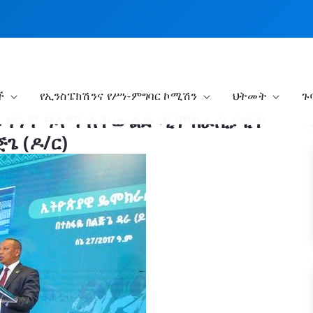
ች
የኢንስፔክሽንና የሥነ-ምግባር ኮሚሽን
ህትመት
ጉ
 ዋነኛ ዓላማ ለትውልድ ዲሞክራሲያዊት
ጌ (ዶ/ር)