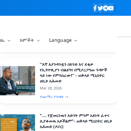
ባኤ
ክምችት
Language
በብዛት የታዩ ዜናዎች
''እኛ እያንዳንዷን ሰከንድ እና ደቂቃ
የኢትዮጲያን ብልፅግና በሚያረጋግጡ ጉዳዮች
ላይ ነው የምንሰራው!'' - ጠቅላይ ሚኒስትር
ዐቢይ አሕመድ
Mar 28, 2026
ተጨማሪ ያንብቡ →
".... የጀመርነዉን እድገት ምንም አይነት ፈተና
ሊያቆመዉ አይችልም"- ጠቅላይ ሚኒስትር ዐቢይ
አሕመድ (ዶ/ር)