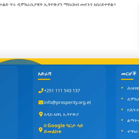
 ትውልድ ጥሩ ዲሞክራሲያዊት ኢትዮጵያን ማስረከብ መሆኑን አስረድተዋል።
አድራሻ
መርሆች
ሕዝባዊ
+251 111 543 137
ዴሞክ
info@prosperity.org.et
የሕግ 
አዲስ አበባ, ኢትዮጵያ
ልማት
በ Google ካርታ ላይ
ይመልከቱ
ተግባራ